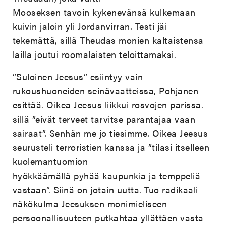
Mooseksen tavoin kykenevänsä kulkemaan
kuivin jaloin yli Jordanvirran. Testi jäi
tekemättä, sillä Theudas monien kaltaistensa
lailla joutui roomalaisten teloittamaksi.
”Suloinen Jeesus” esiintyy vain
rukoushuoneiden seinävaatteissa, Pohjanen
esittää. Oikea Jeesus liikkui rosvojen parissa.
sillä ”eivät terveet tarvitse parantajaa vaan
sairaat”. Senhän me jo tiesimme. Oikea Jeesus
seurusteli terroristien kanssa ja ”tilasi itselleen
kuolemantuomion
hyökkäämällä pyhää kaupunkia ja temppeliä
vastaan”. Siinä on jotain uutta. Tuo radikaali
näkökulma Jeesuksen monimieliseen
persoonallisuuteen putkahtaa yllättäen vasta