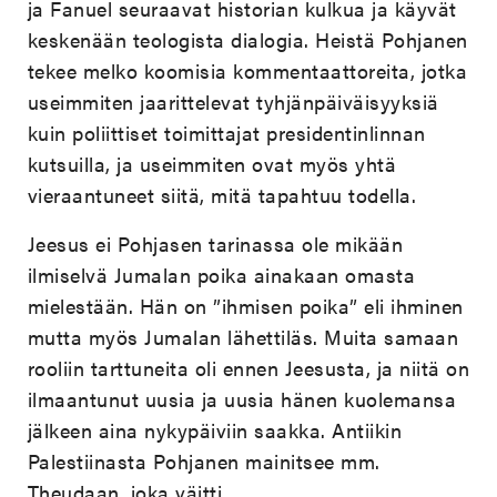
ja Fanuel seuraavat historian kulkua ja käyvät
keskenään teologista dialogia. Heistä Pohjanen
tekee melko koomisia kommentaattoreita, jotka
useimmiten jaarittelevat tyhjänpäiväisyyksiä
kuin poliittiset toimittajat presidentinlinnan
kutsuilla, ja useimmiten ovat myös yhtä
vieraantuneet siitä, mitä tapahtuu todella.
Jeesus ei Pohjasen tarinassa ole mikään
ilmiselvä Jumalan poika ainakaan omasta
mielestään. Hän on ”ihmisen poika” eli ihminen
mutta myös Jumalan lähettiläs. Muita samaan
rooliin tarttuneita oli ennen Jeesusta, ja niitä on
ilmaantunut uusia ja uusia hänen kuolemansa
jälkeen aina nykypäiviin saakka. Antiikin
Palestiinasta Pohjanen mainitsee mm.
Theudaan, joka väitti