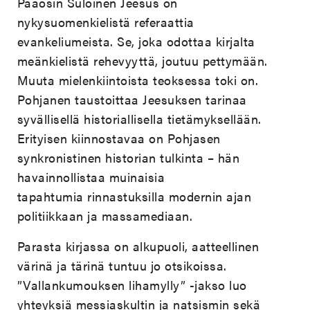
Pääosin Suloinen Jeesus on
nykysuomenkielistä referaattia
evankeliumeista. Se, joka odottaa kirjalta
meänkielistä rehevyyttä, joutuu pettymään.
Muuta mielenkiintoista teoksessa toki on.
Pohjanen taustoittaa Jeesuksen tarinaa
syvällisellä historiallisella tietämyksellään.
Erityisen kiinnostavaa on Pohjasen
synkronistinen historian tulkinta – hän
havainnollistaa muinaisia
tapahtumia rinnastuksilla modernin ajan
politiikkaan ja massamediaan.
Parasta kirjassa on alkupuoli, aatteellinen
värinä ja tärinä tuntuu jo otsikoissa.
”Vallankumouksen lihamylly” -jakso luo
yhteyksiä messiaskultin ja natsismin sekä