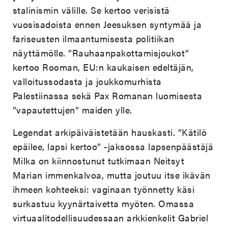
stalinismin välille. Se kertoo verisistä
vuosisadoista ennen Jeesuksen syntymää ja
fariseusten ilmaantumisesta politiikan
näyttämölle. ”Rauhaanpakottamisjoukot”
kertoo Rooman, EU:n kaukaisen edeltäjän,
valloitussodasta ja joukkomurhista
Palestiinassa sekä Pax Romanan luomisesta
”vapautettujen” maiden ylle.
Legendat arkipäiväistetään hauskasti. ”Kätilö
epäilee, lapsi kertoo” -jaksossa lapsenpäästäjä
Milka on kiinnostunut tutkimaan Neitsyt
Marian immenkalvoa, mutta joutuu itse ikävän
ihmeen kohteeksi: vaginaan työnnetty käsi
surkastuu kyynärtaivetta myöten. Omassa
virtuaalitodellisuudessaan arkkienkelit Gabriel