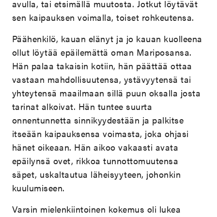
avulla, tai etsimällä muutosta. Jotkut löytävät
sen kaipauksen voimalla, toiset rohkeutensa.
Päähenkilö, kauan elänyt ja jo kauan kuolleena
ollut löytää epäilemättä oman Mariposansa.
Hän palaa takaisin kotiin, hän päättää ottaa
vastaan mahdollisuutensa, ystävyytensä tai
yhteytensä maailmaan sillä puun oksalla josta
tarinat alkoivat. Hän tuntee suurta
onnentunnetta sinnikyydestään ja palkitse
itseään kaipauksensa voimasta, joka ohjasi
hänet oikeaan. Hän aikoo vakaasti avata
epäilynsä ovet, rikkoa tunnottomuutensa
säpet, uskaltautua läheisyyteen, johonkin
kuulumiseen.
Varsin mielenkiintoinen kokemus oli lukea