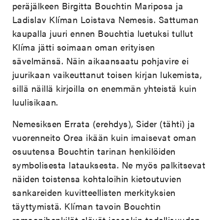
peräjälkeen Birgitta Bouchtin Mariposa ja
Ladislav Klíman Loistava Nemesis. Sattuman
kaupalla juuri ennen Bouchtia luetuksi tullut
Klíma jätti soimaan oman erityisen
sävelmänsä. Näin aikaansaatu pohjavire ei
juurikaan vaikeuttanut toisen kirjan lukemista,
sillä näillä kirjoilla on enemmän yhteistä kuin
luulisikaan.
Nemesiksen Errata (erehdys), Sider (tähti) ja
vuorenneito Orea ikään kuin imaisevat oman
osuutensa Bouchtin tarinan henkilöiden
symbolisesta latauksesta. Ne myös palkitsevat
näiden toistensa kohtaloihin kietoutuvien
sankareiden kuvitteellisten merkityksien
täyttymistä. Klíman tavoin Bouchtin
romaanihenkilöt elävät jossakin todellisuuden,