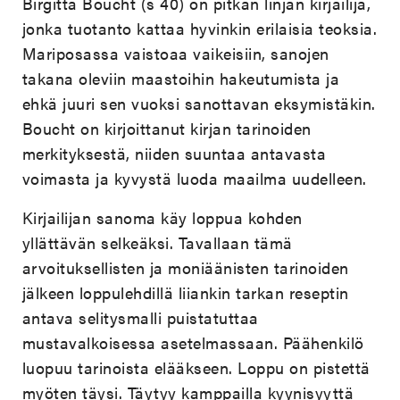
Birgitta Boucht (s 40) on pitkän linjan kirjailija,
jonka tuotanto kattaa hyvinkin erilaisia teoksia.
Mariposassa vaistoaa vaikeisiin, sanojen
takana oleviin maastoihin hakeutumista ja
ehkä juuri sen vuoksi sanottavan eksymistäkin.
Boucht on kirjoittanut kirjan tarinoiden
merkityksestä, niiden suuntaa antavasta
voimasta ja kyvystä luoda maailma uudelleen.
Kirjailijan sanoma käy loppua kohden
yllättävän selkeäksi. Tavallaan tämä
arvoituksellisten ja moniäänisten tarinoiden
jälkeen loppulehdillä liiankin tarkan reseptin
antava selitysmalli puistatuttaa
mustavalkoisessa asetelmassaan. Päähenkilö
luopuu tarinoista elääkseen. Loppu on pistettä
myöten täysi. Täytyy kamppailla kyynisyyttä