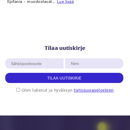
Epifania – muodostavat…
Lue lisää
Tilaa uutiskirje
TILAA UUTISKIRJE
Olen lukenut ja hyväksyn
tietosuojaselosteen