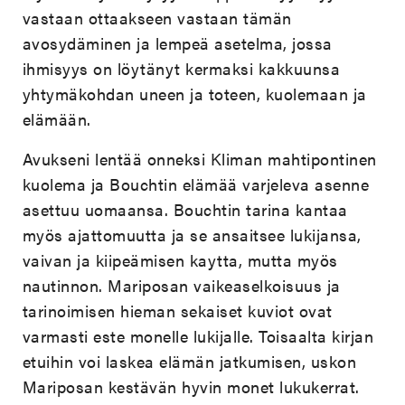
vastaan ottaakseen vastaan tämän
avosydäminen ja lempeä asetelma, jossa
ihmisyys on löytänyt kermaksi kakkuunsa
yhtymäkohdan uneen ja toteen, kuolemaan ja
elämään.
Avukseni lentää onneksi Kliman mahtipontinen
kuolema ja Bouchtin elämää varjeleva asenne
asettuu uomaansa. Bouchtin tarina kantaa
myös ajattomuutta ja se ansaitsee lukijansa,
vaivan ja kiipeämisen kaytta, mutta myös
nautinnon. Mariposan vaikeaselkoisuus ja
tarinoimisen hieman sekaiset kuviot ovat
varmasti este monelle lukijalle. Toisaalta kirjan
etuihin voi laskea elämän jatkumisen, uskon
Mariposan kestävän hyvin monet lukukerrat.