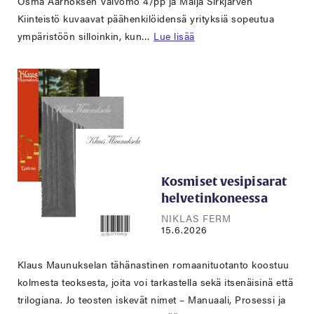
Osma Aarnoksen Valvomo 4/pp ja Maija Sirkjärven
Kiinteistö kuvaavat päähenkilöidensä yrityksiä sopeutua
ympäristöön silloinkin, kun…
Lue lisää
Kosmiset vesipisarat
helvetinkoneessa
NIKLAS FERM
15.6.2026
Klaus Maunukselan tähänastinen romaanituotanto koostuu
kolmesta teoksesta, joita voi tarkastella sekä itsenäisinä että
trilogiana. Jo teosten iskevät nimet – Manuaali, Prosessi ja