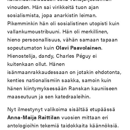
vinouden. Hän sai virikkeitä tuon ajan
sosialismista, jopa anarkistin leiman.
Pikemminkin hän oli sosialistinen utopisti kuin
vallankumoustribuuni. Hän oli merkillinen,
hieno persoonallisuus, vähän samaan tapaan
sopeutumaton kuin
Olavi Paavolainen
.
Hienostelija, dandy, Charles Péguy ei
kuitenkaan ollut. Hänen
isänmaanrakkaudessaan on jotakin ehdotonta,
kenties nationalismiin saakka, samoin kuin
hänen kiintymyksessään Ranskan kauniiseen
maaseutuun ja sen katedraaleihin.
Nyt ilmestynyt valikoima sisältää etupäässä
Anna-Maija Raittilan
vuosien mittaan eri
antologioihin tekemiä taidokkaita käännöksiä.