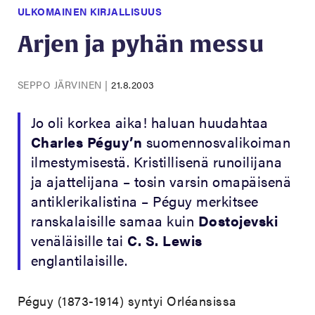
ULKOMAINEN KIRJALLISUUS
Arjen ja pyhän messu
SEPPO JÄRVINEN
|
21.8.2003
Jo oli korkea aika! haluan huudahtaa
Charles Péguy’n
suomennosvalikoiman
ilmestymisestä. Kristillisenä runoilijana
ja ajattelijana – tosin varsin omapäisenä
antiklerikalistina – Péguy merkitsee
ranskalaisille samaa kuin
Dostojevski
venäläisille tai
C. S. Lewis
englantilaisille.
Péguy (1873-1914) syntyi Orléansissa