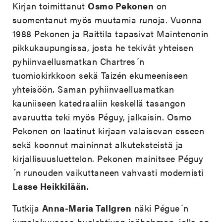
Kirjan toimittanut
Osmo Pekonen
on
suomentanut myös muutamia runoja. Vuonna
1988 Pekonen ja Raittila tapasivat Maintenonin
pikkukaupungissa, josta he tekivät yhteisen
pyhiinvaellusmatkan Chartres´n
tuomiokirkkoon sekä Taizén ekumeeniseen
yhteisöön. Saman pyhiinvaellusmatkan
kauniiseen katedraaliin keskellä tasangon
avaruutta teki myös Péguy, jalkaisin. Osmo
Pekonen on laatinut kirjaan valaisevan esseen
sekä koonnut maininnat alkuteksteistä ja
kirjallisuusluettelon. Pekonen mainitsee Péguy
´n runouden vaikuttaneen vahvasti modernisti
Lasse Heikkilään
.
Tutkija
Anna-Maria Tallgren
näki Pégue´n
jumalakuvassa huolehtivan isähahmon, jolla on