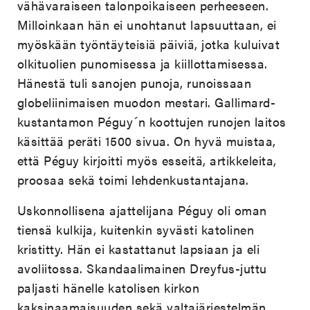
vähävaraiseen talonpoikaiseen perheeseen.
Milloinkaan hän ei unohtanut lapsuuttaan, ei
myöskään työntäyteisiä päiviä, jotka kuluivat
olkituolien punomisessa ja kiillottamisessa.
Hänestä tuli sanojen punoja, runoissaan
globeliinimaisen muodon mestari. Gallimard-
kustantamon Péguy´n koottujen runojen laitos
käsittää peräti 1500 sivua. On hyvä muistaa,
että Péguy kirjoitti myös esseitä, artikkeleita,
proosaa sekä toimi lehdenkustantajana.
Uskonnollisena ajattelijana Péguy oli oman
tiensä kulkija, kuitenkin syvästi katolinen
kristitty. Hän ei kastattanut lapsiaan ja eli
avoliitossa. Skandaalimainen Dreyfus-juttu
paljasti hänelle katolisen kirkon
kaksinaamaisuuden sekä valtajärjestelmän