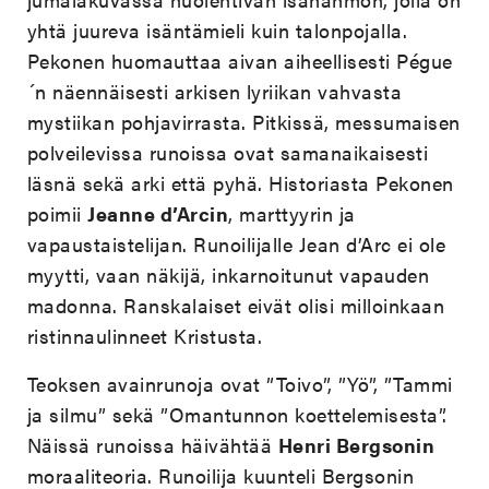
yhtä juureva isäntämieli kuin talonpojalla.
Pekonen huomauttaa aivan aiheellisesti Pégue
´n näennäisesti arkisen lyriikan vahvasta
mystiikan pohjavirrasta. Pitkissä, messumaisen
polveilevissa runoissa ovat samanaikaisesti
läsnä sekä arki että pyhä. Historiasta Pekonen
poimii
Jeanne d’Arcin
, marttyyrin ja
vapaustaistelijan. Runoilijalle Jean d’Arc ei ole
myytti, vaan näkijä, inkarnoitunut vapauden
madonna. Ranskalaiset eivät olisi milloinkaan
ristinnaulinneet Kristusta.
Teoksen avainrunoja ovat ”Toivo”, ”Yö”, ”Tammi
ja silmu” sekä ”Omantunnon koettelemisesta”.
Näissä runoissa häivähtää
Henri Bergsonin
moraaliteoria. Runoilija kuunteli Bergsonin