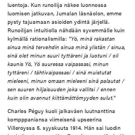
luentoja. Kun runoilija näkee luonnossa
luomisen jatkuvan, Jumalan läsnäolon, emme
pysty tajuamaan asioiden ydintä järjellä.
Runoilijan intuitiolla nähdään syvemmälle kuin
kylmällä rationalismilla:
”Yö, minä rakastan
sinua minä tervehdin sinua minä ylistän / sinua,
sinä olet minun suuri tyttäreni ja luotuni / oli
kaunis Yö, Yö suuressa vaipassasi, minun
tyttäreni / tähtivaipassasi / sinä muistutat
mieleeni, minun omaan mieleeni sinä palautat /
sen suuren hiljaisuuden joka vallitsi / ennen
kuin olin avannut kiittämättömyyden sulut.”
Charles Péguy kuoli jalkaväen luutnanttina
kompppaniansa viimeisenä upseerina
Villeroyssa 5. syyskuuta 1914. Hän sai luodin