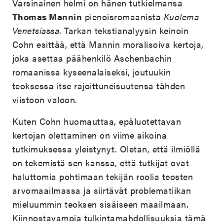
Varsinainen helmi on hänen tutkielmansa
Thomas Mannin
pienoisromaanista
Kuolema
Venetsiassa
. Tarkan tekstianalyysin keinoin
Cohn esittää, että Mannin moralisoiva kertoja,
joka asettaa päähenkilö Aschenbachin
romaanissa kyseenalaiseksi, joutuukin
teoksessa itse rajoittuneisuutensa tähden
viistoon valoon.
Kuten Cohn huomauttaa, epäluotettavan
kertojan olettaminen on viime aikoina
tutkimuksessa yleistynyt. Oletan, että ilmiöllä
on tekemistä sen kanssa, että tutkijat ovat
haluttomia pohtimaan tekijän roolia teosten
arvomaailmassa ja siirtävät problematiikan
mieluummin teoksen sisäiseen maailmaan.
Kiinnostavampia tulkintamahdollisuuksia tämä