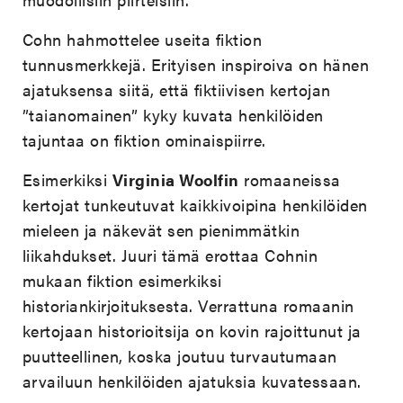
Cohn hahmottelee useita fiktion
tunnusmerkkejä. Erityisen inspiroiva on hänen
ajatuksensa siitä, että fiktiivisen kertojan
”taianomainen” kyky kuvata henkilöiden
tajuntaa on fiktion ominaispiirre.
Esimerkiksi
Virginia Woolfin
romaaneissa
kertojat tunkeutuvat kaikkivoipina henkilöiden
mieleen ja näkevät sen pienimmätkin
liikahdukset. Juuri tämä erottaa Cohnin
mukaan fiktion esimerkiksi
historiankirjoituksesta. Verrattuna romaanin
kertojaan historioitsija on kovin rajoittunut ja
puutteellinen, koska joutuu turvautumaan
arvailuun henkilöiden ajatuksia kuvatessaan.