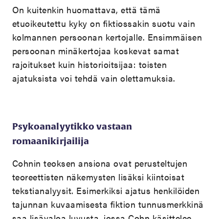
On kuitenkin huomattava, että tämä
etuoikeutettu kyky on fiktiossakin suotu vain
kolmannen persoonan kertojalle. Ensimmäisen
persoonan minäkertojaa koskevat samat
rajoitukset kuin historioitsijaa: toisten
ajatuksista voi tehdä vain olettamuksia.
Psykoanalyytikko vastaan
romaanikirjailija
Cohnin teoksen ansiona ovat perusteltujen
teoreettisten näkemysten lisäksi kiintoisat
tekstianalyysit. Esimerkiksi ajatus henkilöiden
tajunnan kuvaamisesta fiktion tunnusmerkkinä
saa lisävaloa luvusta, jossa Cohn käsittelee