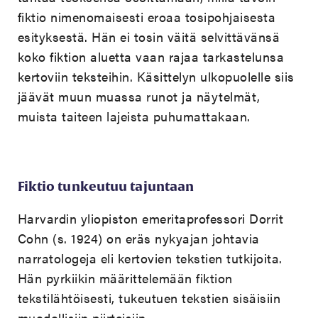
fiktio nimenomaisesti eroaa tosipohjaisesta
esityksestä. Hän ei tosin väitä selvittävänsä
koko fiktion aluetta vaan rajaa tarkastelunsa
kertoviin teksteihin. Käsittelyn ulkopuolelle siis
jäävät muun muassa runot ja näytelmät,
muista taiteen lajeista puhumattakaan.
Fiktio tunkeutuu tajuntaan
Harvardin yliopiston emeritaprofessori Dorrit
Cohn (s. 1924) on eräs nykyajan johtavia
narratologeja eli kertovien tekstien tutkijoita.
Hän pyrkiikin määrittelemään fiktion
tekstilähtöisesti, tukeutuen tekstien sisäisiin
muodollisiin piirteisiin.