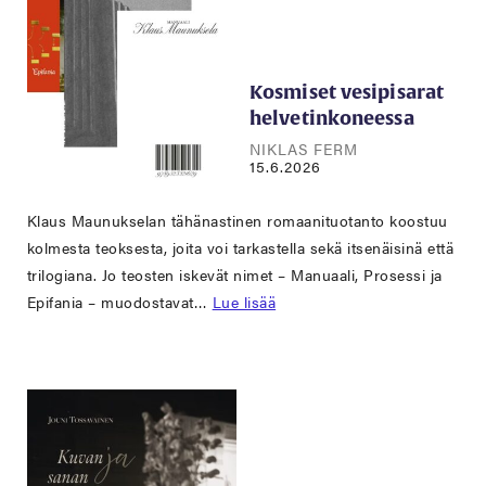
Kosmiset vesipisarat
helvetinkoneessa
NIKLAS FERM
15.6.2026
Klaus Maunukselan tähänastinen romaanituotanto koostuu
kolmesta teoksesta, joita voi tarkastella sekä itsenäisinä että
trilogiana. Jo teosten iskevät nimet – Manuaali, Prosessi ja
Epifania – muodostavat…
Lue lisää