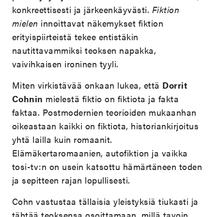
konkreettisesti ja järkeenkäyvästi.
Fiktion
mielen
innoittavat näkemykset fiktion
erityispiirteistä tekee entistäkin
nautittavammiksi teoksen napakka,
vaivihkaisen ironinen tyyli.
Miten virkistävää onkaan lukea, että
Dorrit
Cohnin
mielestä fiktio on fiktiota ja fakta
faktaa. Postmodernien teorioiden mukaanhan
oikeastaan kaikki on fiktiota, historiankirjoitus
yhtä lailla kuin romaanit.
Elämäkertaromaanien, autofiktion ja vaikka
tosi-tv:n on usein katsottu hämärtäneen toden
ja sepitteen rajan lopullisesti.
Cohn vastustaa tällaisia yleistyksiä tiukasti ja
tähtää teoksensa osoittamaan, millä tavoin