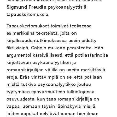
Sigmund Freudin
psykoanalyyttisiä
tapauskertomuksia.
Tapauskertomukset toimivat teoksessa
esimerkkeinä teksteistä, joita on
kirjallisuudentutkimuksessa usein pidetty
fiktiivisinä, Cohnin mukaan perusteetta. Hän
argumentoi kärsivällisesti, että potilastarinoita
kirjoittavan psykoanalyytikon ja
romaanikirjailijan välillä on useita merkittäviä
eroja. Eräs virittävimpiä on se, että potilaan
mieltä tutkiva psykoanalyytikko joutuu
tyytymään epävarmuuteen tulkintojensa
osuvuudesta, kun taas romaanikirjailija on
vapaa luomaan täysin läpinäkyviä mieliä,
joiden sopukat selviävät saman tien ilman