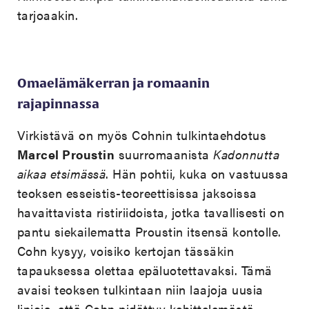
tarjoaakin.
Omaelämäkerran ja romaanin
rajapinnassa
Virkistävä on myös Cohnin tulkintaehdotus
Marcel Proustin
suurromaanista
Kadonnutta
aikaa etsimässä
. Hän pohtii, kuka on vastuussa
teoksen esseistis-teoreettisissa jaksoissa
havaittavista ristiriidoista, jotka tavallisesti on
pantu siekailematta Proustin itsensä kontolle.
Cohn kysyy, voisiko kertojan tässäkin
tapauksessa olettaa epäluotettavaksi. Tämä
avaisi teoksen tulkintaan niin laajoja uusia
linjoja, että Cohn pidättyy kehittelemästä