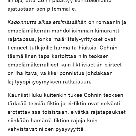
ajatustaan sen pitemmälle.
Kadonnutta aikaa etsimässähän
on romaanin ja
omaelämäkerran mahdollisimman kimurantti
rajatapaus, jonka määrittely-yritykset ovat
tienneet tutkijoille harmaita hiuksia. Cohnin
täsmällinen tapa kartoittaa niin teoksen
omaelämäkerralliset kuin fiktiivisetkin piirteet
on ihailtava, vaikkei ponnistus johdakaan
lajityyppikysymyksen ratkaisuun.
Kauniisti luku kuitenkin tukee Cohnin teoksen
tärkeää teesiä: fiktio ja ei-fiktio ovat selvästi
erotettavissa toisistaan, eivätkä rajatapaukset
niinkään hämärrä fiktion rajoja kuin
vahvistavat niiden pysyvyyttä.