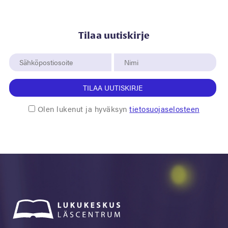
Tilaa uutiskirje
TILAA UUTISKIRJE
Olen lukenut ja hyväksyn
tietosuojaselosteen