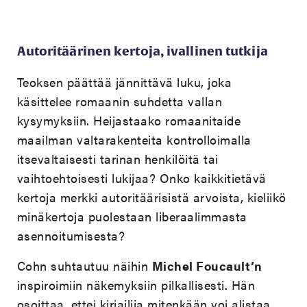
Autoritäärinen kertoja, ivallinen tutkija
Teoksen päättää jännittävä luku, joka
käsittelee romaanin suhdetta vallan
kysymyksiin. Heijastaako romaanitaide
maailman valtarakenteita kontrolloimalla
itsevaltaisesti tarinan henkilöitä tai
vaihtoehtoisesti lukijaa? Onko kaikkitietävä
kertoja merkki autoritäärisistä arvoista, kieliikö
minäkertoja puolestaan liberaalimmasta
asennoitumisesta?
Cohn suhtautuu näihin
Michel Foucault’n
inspiroimiin näkemyksiin pilkallisesti. Hän
osoittaa, ettei kirjailija mitenkään voi alistaa