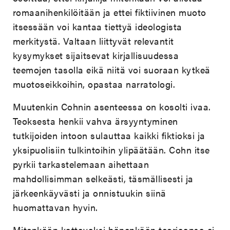
romaanihenkilöitään ja ettei fiktiivinen muoto
itsessään voi kantaa tiettyä ideologista
merkitystä. Valtaan liittyvät relevantit
kysymykset sijaitsevat kirjallisuudessa
teemojen tasolla eikä niitä voi suoraan kytkeä
muotoseikkoihin, opastaa narratologi.
Muutenkin Cohnin asenteessa on kosolti ivaa.
Teoksesta henkii vahva ärsyyntyminen
tutkijoiden intoon sulauttaa kaikki fiktioksi ja
yksipuolisiin tulkintoihin ylipäätään. Cohn itse
pyrkii tarkastelemaan aihettaan
mahdollisimman selkeästi, täsmällisesti ja
järkeenkäyvästi ja onnistuukin siinä
huomattavan hyvin.
Mitenkään kattavaksi hänenkään teoriaansa ei