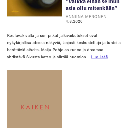
’’Vaikka eihän se mun
asia ollu mitenkään’’
ANNIINA MERONEN
4.8.2026
Kouluväkivalta ja sen pitkät jälkivaikutukset ovat
nykykirjallisuudessa näkyviä, laajasti keskusteltuja ja tunteita
herättäviä aiheita. Maiju Pohjolan runoa ja draamaa
yhdistävä Sivusta katso ja siirtää huomion…
Lue lisää