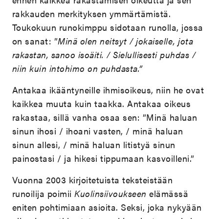
rakkauden merkityksen ymmärtämistä.
Toukokuun runokimppu sidotaan runolla, jossa
on sanat: ”
Minä olen neitsyt / jokaiselle, jota
rakastan, sanoo isoäiti. / Sielullisesti puhdas /
niin kuin intohimo on puhdasta.”
Antakaa ikääntyneille ihmisoikeus, niin he ovat
kaikkea muuta kuin taakka. Antakaa oikeus
rakastaa, sillä vanha osaa sen: ”Minä haluan
sinun ihosi / ihoani vasten, / minä haluan
sinun allesi, / minä haluan litistyä sinun
painostasi / ja hikesi tippumaan kasvoilleni.”
Vuonna 2003 kirjoitetuista teksteistään
runoilija poimii
Kuolinsiivoukseen
elämässä
eniten pohtimiaan asioita. Seksi, joka nykyään