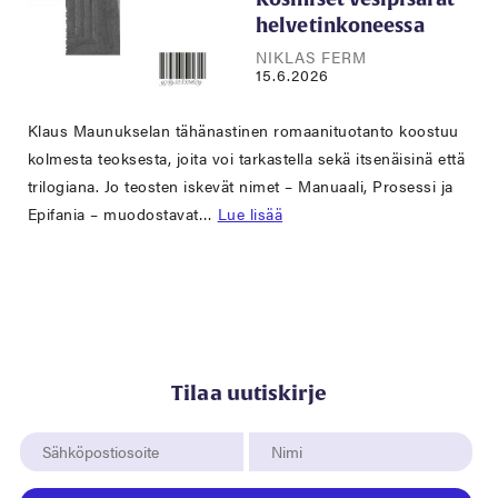
helvetinkoneessa
NIKLAS FERM
15.6.2026
Klaus Maunukselan tähänastinen romaanituotanto koostuu
kolmesta teoksesta, joita voi tarkastella sekä itsenäisinä että
trilogiana. Jo teosten iskevät nimet – Manuaali, Prosessi ja
Epifania – muodostavat…
Lue lisää
Tilaa uutiskirje