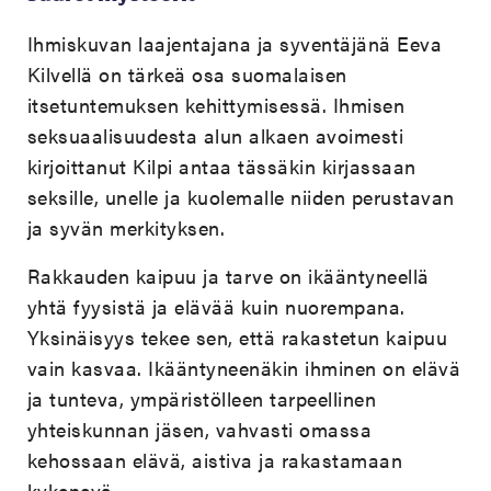
Ihmiskuvan laajentajana ja syventäjänä Eeva
Kilvellä on tärkeä osa suomalaisen
itsetuntemuksen kehittymisessä. Ihmisen
seksuaalisuudesta alun alkaen avoimesti
kirjoittanut Kilpi antaa tässäkin kirjassaan
seksille, unelle ja kuolemalle niiden perustavan
ja syvän merkityksen.
Rakkauden kaipuu ja tarve on ikääntyneellä
yhtä fyysistä ja elävää kuin nuorempana.
Yksinäisyys tekee sen, että rakastetun kaipuu
vain kasvaa. Ikääntyneenäkin ihminen on elävä
ja tunteva, ympäristölleen tarpeellinen
yhteiskunnan jäsen, vahvasti omassa
kehossaan elävä, aistiva ja rakastamaan
kykenevä.