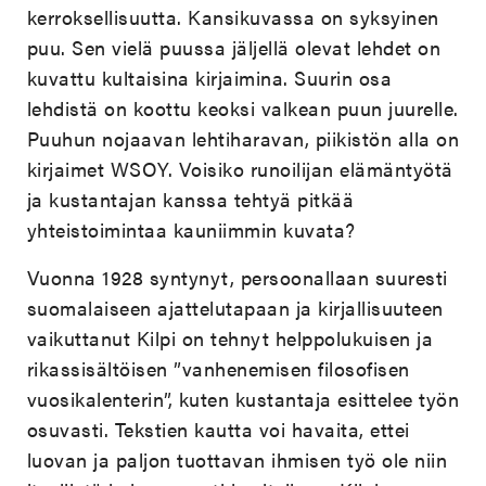
kerroksellisuutta. Kansikuvassa on syksyinen
puu. Sen vielä puussa jäljellä olevat lehdet on
kuvattu kultaisina kirjaimina. Suurin osa
lehdistä on koottu keoksi valkean puun juurelle.
Puuhun nojaavan lehtiharavan, piikistön alla on
kirjaimet WSOY. Voisiko runoilijan elämäntyötä
ja kustantajan kanssa tehtyä pitkää
yhteistoimintaa kauniimmin kuvata?
Vuonna 1928 syntynyt, persoonallaan suuresti
suomalaiseen ajattelutapaan ja kirjallisuuteen
vaikuttanut Kilpi on tehnyt helppolukuisen ja
rikassisältöisen ”vanhenemisen filosofisen
vuosikalenterin”, kuten kustantaja esittelee työn
osuvasti. Tekstien kautta voi havaita, ettei
luovan ja paljon tuottavan ihmisen työ ole niin