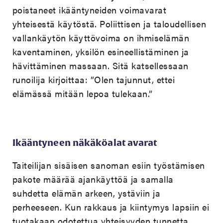
poistaneet ikääntyneiden voimavarat
yhteisestä käytöstä. Poliittisen ja taloudellisen
vallankäytön käyttövoima on ihmiselämän
kaventaminen, yksilön esineellistäminen ja
hävittäminen massaan. Sitä katsellessaan
runoilija kirjoittaa: ”Olen tajunnut, ettei
elämässä mitään lepoa tulekaan.”
Ikääntyneen näkäköalat avarat
Taiteilijan sisäisen sanoman esiin työstämisen
pakote määrää ajankäyttöä ja samalla
suhdetta elämän arkeen, ystäviin ja
perheeseen. Kun rakkaus ja kiintymys lapsiin ei
tuotakaan odotettua yhteisyyden tunnetta,