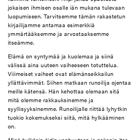
jokaisen ihmisen osalle iän mukana tulevaan
luopumiseen. Tarvitsemme tämän rakastetun
kirjailijamme antamaa esimerkkiä
ymmärtääksemme ja arvostaaksemme
itseämme.
Elämä on syntymää ja kuolemaa ja siinä
välissä aina uuteen vaiheeseen totuttelua.
Viiimeiset vaiheet ovat elämänseikkailun
yllättävimmät. Siihen matkaan runoilija ojentaa
meille kätensä. Hän kehottaa olemaan sitä
mitä olemme rakkauksinemme ja
syyllisyyksinemme. Runoilijalle riittää lyhytkin
tuokio kokemukseksi siitä, mitä hylkääminen
on.
Minä hylkäsin äidin vanhuuteen ja pakenin itse