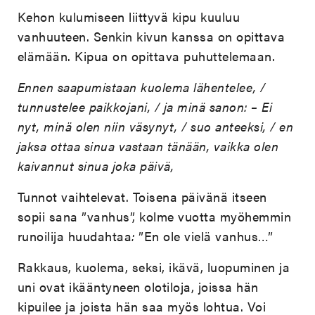
Kehon kulumiseen liittyvä kipu kuuluu
vanhuuteen. Senkin kivun kanssa on opittava
elämään. Kipua on opittava puhuttelemaan.
Ennen saapumistaan kuolema lähentelee, /
tunnustelee paikkojani, / ja minä sanon: – Ei
nyt, minä olen niin väsynyt, / suo anteeksi, / en
jaksa ottaa sinua vastaan tänään, vaikka olen
kaivannut sinua joka päivä,
Tunnot vaihtelevat. Toisena päivänä itseen
sopii sana ”vanhus”, kolme vuotta myöhemmin
runoilija huudahtaa
:
”En ole vielä vanhus…”
Rakkaus, kuolema, seksi, ikävä, luopuminen ja
uni ovat ikääntyneen olotiloja, joissa hän
kipuilee ja joista hän saa myös lohtua. Voi