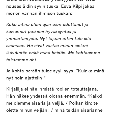
nousee äidin syvin tuska. Eeva Kilpi jakaa
monen vanhan ihmisen tuskan:
Koko äitinä oloni ajan olen odottanut ja
kaivannut poikieni hyväksyntää ja
ymmärtämystä. Nyt tajuan etten tule sitä
saamaan. He eivät vastaa minun sieluni
ikävöintiin enkä minä heidän. Me kohtaamme
toistemme ohi.
Ja kohta perään tulee syyllisyys: ”Kuinka minä
nyt noin ajattelin!
”
Kirjailija ei näe ihmistä roolien toteuttajana.
Hän näkee yhdessä olossa enemmän. ”Kaikki
me olemme sisaria ja veljiä. / Poikanikin: te
olette minun veljiäni, / minä teidän sisarianne