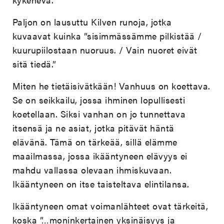
Paljon on lausuttu Kilven runoja, jotka
kuvaavat kuinka ”sisimmässämme pilkistää /
kuurupiilostaan nuoruus. / Vain nuoret eivät
sitä tiedä.”
Miten he tietäisivätkään! Vanhuus on koettava.
Se on seikkailu, jossa ihminen lopullisesti
koetellaan. Siksi vanhan on jo tunnettava
itsensä ja ne asiat, jotka pitävät häntä
elävänä. Tämä on tärkeää, sillä elämme
maailmassa, jossa ikääntyneen elävyys ei
mahdu vallassa olevaan ihmiskuvaan.
Ikääntyneen on itse taisteltava elintilansa.
Ikääntyneen omat voimanlähteet ovat tärkeitä,
koska ”…moninkertainen yksinäisyys ja