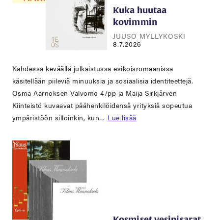
Kuka huutaa
kovimmin
JUUSO MYLLYKOSKI
8.7.2026
Kahdessa keväällä julkaistussa esikoisromaanissa
käsitellään piileviä minuuksia ja sosiaalisia identiteettejä.
Osma Aarnoksen Valvomo 4/pp ja Maija Sirkjärven
Kiinteistö kuvaavat päähenkilöidensä yrityksiä sopeutua
ympäristöön silloinkin, kun…
Lue lisää
Kosmiset vesipisarat