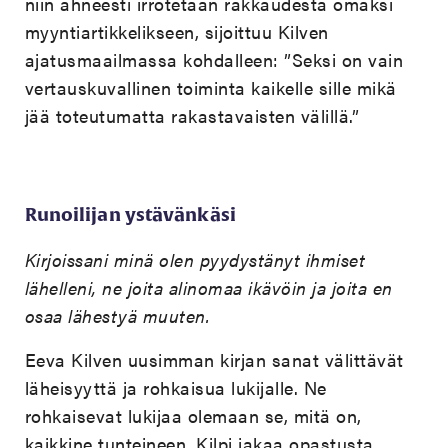
niin ahneesti irrotetaan rakkaudesta omaksi
myyntiartikkelikseen, sijoittuu Kilven
ajatusmaailmassa kohdalleen: ”Seksi on vain
vertauskuvallinen toiminta kaikelle sille mikä
jää toteutumatta rakastavaisten välillä.”
Runoilijan ystävänkäsi
Kirjoissani minä olen pyydystänyt ihmiset
lähelleni, ne joita alinomaa ikävöin ja joita en
osaa lähestyä muuten.
Eeva Kilven uusimman kirjan sanat välittävät
läheisyyttä ja rohkaisua lukijalle. Ne
rohkaisevat lukijaa olemaan se, mitä on,
kaikkine tunteineen. Kilpi jakaa opastusta