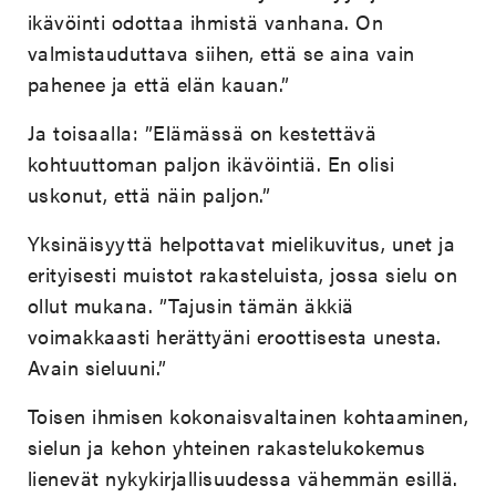
ikävöinti odottaa ihmistä vanhana. On
valmistauduttava siihen, että se aina vain
pahenee ja että elän kauan.”
Ja toisaalla: ”Elämässä on kestettävä
kohtuuttoman paljon ikävöintiä. En olisi
uskonut, että näin paljon.”
Yksinäisyyttä helpottavat mielikuvitus, unet ja
erityisesti muistot rakasteluista, jossa sielu on
ollut mukana. ”Tajusin tämän äkkiä
voimakkaasti herättyäni eroottisesta unesta.
Avain sieluuni.”
Toisen ihmisen kokonaisvaltainen kohtaaminen,
sielun ja kehon yhteinen rakastelukokemus
lienevät nykykirjallisuudessa vähemmän esillä.