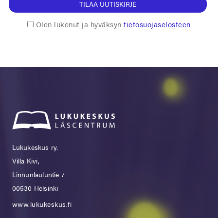
TILAA UUTISKIRJE
Olen lukenut ja hyväksyn
tietosuojaselosteen
Lukukeskus ry.
Villa Kivi,
Linnunlauluntie 7
00530 Helsinki
www.lukukeskus.fi