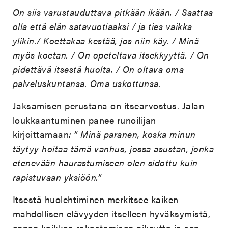
On siis varustauduttava pitkään ikään. / Saattaa
olla että elän satavuotiaaksi / ja ties vaikka
ylikin./ Koettakaa kestää, jos niin käy. / Minä
myös koetan. /
On opeteltava itsekkyyttä. / On
pidettävä itsestä huolta. / On oltava oma
palveluskuntansa. Oma uskottunsa.
Jaksamisen perustana on itsearvostus. Jalan
loukkaantuminen panee runoilijan
kirjoittamaan
: ” Minä paranen, koska minun
täytyy hoitaa tämä vanhus, jossa asustan, jonka
etenevään haurastumiseen olen sidottu kuin
rapistuvaan yksiöön.”
Itsestä huolehtiminen merkitsee kaiken
mahdollisen elävyyden itselleen hyväksymistä,
ennen kaikkea rakastamisen oikeutta ja sen