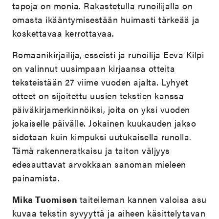
tapoja on monia. Rakastetulla runoilijalla on
omasta ikääntymisestään huimasti tärkeää ja
koskettavaa kerrottavaa.
Romaanikirjailija, esseisti ja runoilija Eeva Kilpi
on valinnut uusimpaan kirjaansa otteita
teksteistään 27 viime vuoden ajalta. Lyhyet
otteet on sijoitettu uusien tekstien kanssa
päiväkirjamerkinnöiksi, joita on yksi vuoden
jokaiselle päivälle. Jokainen kuukauden jakso
sidotaan kuin kimpuksi uutukaisella runolla.
Tämä rakenneratkaisu ja taiton väljyys
edesauttavat arvokkaan sanoman mieleen
painamista.
Mika Tuomisen
taiteileman kannen valoisa asu
kuvaa tekstin syvyyttä ja aiheen käsittelytavan