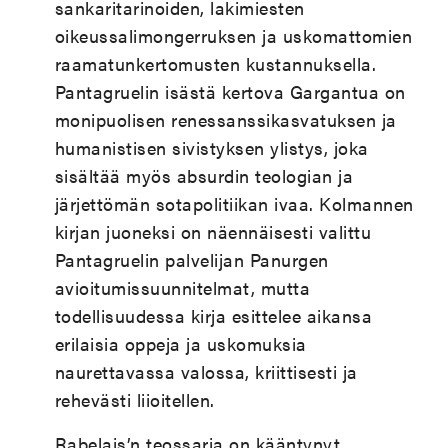
sankaritarinoiden, lakimiesten
oikeussalimongerruksen ja uskomattomien
raamatunkertomusten kustannuksella.
Pantagruelin isästä kertova Gargantua on
monipuolisen renessanssikasvatuksen ja
humanistisen sivistyksen ylistys, joka
sisältää myös absurdin teologian ja
järjettömän sotapolitiikan ivaa. Kolmannen
kirjan juoneksi on näennäisesti valittu
Pantagruelin palvelijan Panurgen
avioitumissuunnitelmat, mutta
todellisuudessa kirja esittelee aikansa
erilaisia oppeja ja uskomuksia
naurettavassa valossa, kriittisesti ja
rehevästi liioitellen.
Rabelais’n teossarja on kääntynyt