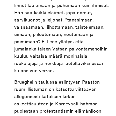
linnut laulamaan ja puhumaan kuin ihmiset.
Hän saa kaikki eläimet, jopa norsut,
sarvikuonot ja leijonat, ”tanssimaan,
valssaamaan, liihottamaan, taistelemaan,
uimaan, piiloutumaan, noutamaan ja
poimimaan”. Ei liene yllätys, että
jumalankaltaisen Vatsan palvontamenoihin
kuuluu valtaisa määrä moninaisia
ruokalajeja ja herkkuja lueteltaviksi usean
kirjansivun verran.
Brueghelin taulussa esiintyvän Paaston
ruumiillistuman on katsottu viittaavan
allegorisesti katolisen kirkon
askeettisuuteen ja Karnevaali-hahmon
puolestaan protestantismin elämäniloon.