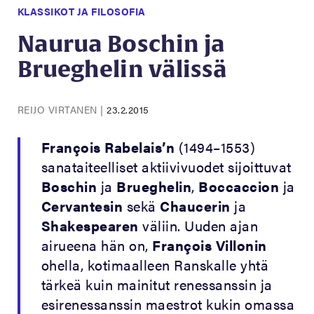
KLASSIKOT JA FILOSOFIA
Naurua Boschin ja
Brueghelin välissä
REIJO VIRTANEN
|
23.2.2015
François Rabelais’n
(1494–1553)
sanataiteelliset aktiivivuodet sijoittuvat
Boschin
ja
Brueghelin
,
Boccaccion
ja
Cervantesin
sekä
Chaucerin
ja
Shakespearen
väliin. Uuden ajan
airueena hän on,
François
Villonin
ohella, kotimaalleen Ranskalle yhtä
tärkeä kuin mainitut renessanssin ja
esirenessanssin maestrot kukin omassa