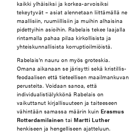
kaikki ylhäisiksi ja korkea-arvoisiksi
tekeytyvät – asiat alennetaan liittämällä ne
maallisiin, ruumiillisiin ja muihin alhaisina
pidettyihin asioihin. Rabelais tekee laajalla
rintamalla pahaa pilaa kirkollisista ja
yhteiskunnallisista korruptioilmiöistä.
Rabelais’n nauru on myös groteskia.
Omana aikanaan se järisytti sekä kristillis-
feodaalisen että tieteellisen maailmankuvan
perusteita. Voidaan sanoa, että
individualistiälykkönä Rabelais on
vaikuttanut kirjallisuuteen ja taiteeseen
vähintään samassa määrin kuin
Erasmus
Rotterdamilainen
tai
Martti Luther
henkiseen ja hengelliseen ajatteluun.