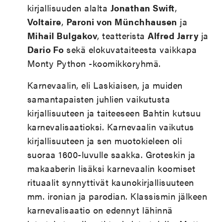
kirjallisuuden alalta
Jonathan Swift
,
Voltaire
,
Paroni von Münchhausen
ja
Mihail Bulgakov
, teatterista
Alfred Jarry
ja
Dario Fo
sekä elokuvataiteesta vaikkapa
Monty Python -koomikkoryhmä.
Karnevaalin, eli Laskiaisen, ja muiden
samantapaisten juhlien vaikutusta
kirjallisuuteen ja taiteeseen Bahtin kutsuu
karnevalisaatioksi. Karnevaalin vaikutus
kirjallisuuteen ja sen muotokieleen oli
suoraa 1600-luvulle saakka. Groteskin ja
makaaberin lisäksi karnevaalin koomiset
rituaalit synnyttivät kaunokirjallisuuteen
mm. ironian ja parodian. Klassismin jälkeen
karnevalisaatio on edennyt lähinnä