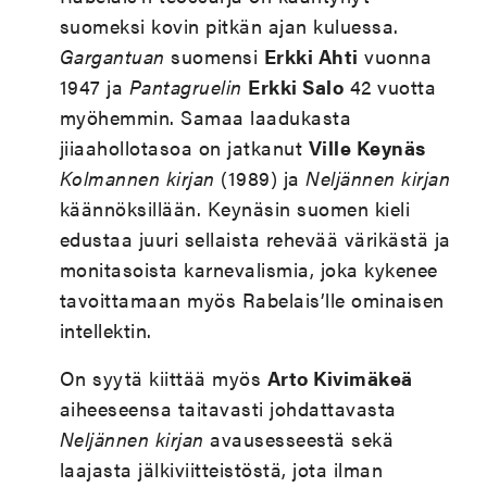
suomeksi kovin pitkän ajan kuluessa.
Gargantuan
suomensi
Erkki Ahti
vuonna
1947 ja
Pantagruelin
Erkki Salo
42 vuotta
myöhemmin. Samaa laadukasta
jiiaahollotasoa on jatkanut
Ville Keynäs
Kolmannen kirjan
(1989) ja
Neljännen kirjan
käännöksillään. Keynäsin suomen kieli
edustaa juuri sellaista rehevää värikästä ja
monitasoista karnevalismia, joka kykenee
tavoittamaan myös Rabelais’lle ominaisen
intellektin.
On syytä kiittää myös
Arto Kivimäkeä
aiheeseensa taitavasti johdattavasta
Neljännen kirjan
avausesseestä sekä
laajasta jälkiviitteistöstä, jota ilman