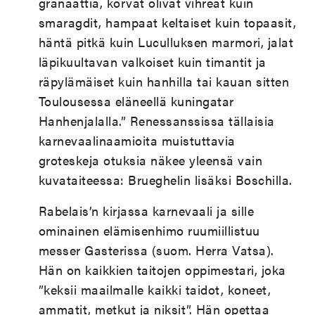
granaattia, korvat olivat vihreät kuin
smaragdit, hampaat keltaiset kuin topaasit,
häntä pitkä kuin Luculluksen marmori, jalat
läpikuultavan valkoiset kuin timantit ja
räpylämäiset kuin hanhilla tai kauan sitten
Toulousessa eläneellä kuningatar
Hanhenjalalla.” Renessanssissa tällaisia
karnevaalinaamioita muistuttavia
groteskeja otuksia näkee yleensä vain
kuvataiteessa: Brueghelin lisäksi Boschilla.
Rabelais’n kirjassa karnevaali ja sille
ominainen elämisenhimo ruumiillistuu
messer Gasterissa (suom. Herra Vatsa).
Hän on kaikkien taitojen oppimestari, joka
”keksii maailmalle kaikki taidot, koneet,
ammatit, metkut ja niksit”. Hän opettaa