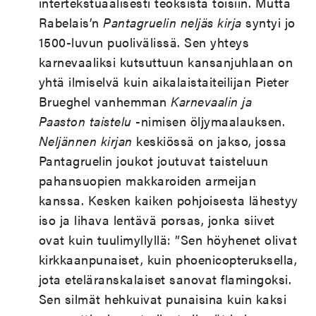
intertekstuaalisesti teoksista toisiin. Mutta
Rabelais’n
Pantagruelin neljäs kirja
syntyi jo
1500-luvun puolivälissä. Sen yhteys
karnevaaliksi kutsuttuun kansanjuhlaan on
yhtä ilmiselvä kuin aikalaistaiteilijan Pieter
Brueghel vanhemman
Karnevaalin ja
Paaston taistelu
-nimisen öljymaalauksen.
Neljännen kirjan
keskiössä on jakso, jossa
Pantagruelin joukot joutuvat taisteluun
pahansuopien makkaroiden armeijan
kanssa. Kesken kaiken pohjoisesta lähestyy
iso ja lihava lentävä porsas, jonka siivet
ovat kuin tuulimyllyllä: ”Sen höyhenet olivat
kirkkaanpunaiset, kuin phoenicopteruksella,
jota eteläranskalaiset sanovat flamingoksi.
Sen silmät hehkuivat punaisina kuin kaksi