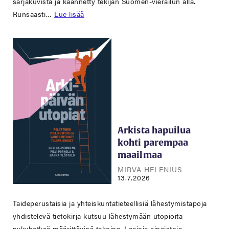
sarjakuvista ja käännetty tekijän Suomen-vierailun alla.
Runsaasti…
Lue lisää
Arkista hapuilua
kohti parempaa
maailmaa
MIRVA HELENIUS
13.7.2026
Taideperustaisia ja yhteiskuntatieteellisiä lähestymistapoja
yhdistelevä tietokirja kutsuu lähestymään utopioita
nykyhetkeä määrittävinä tekoina. Laajoja aineistoja