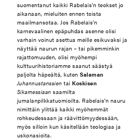
suomentanut kaikki Rabelais’n teokset jo
aikanaan, mieluiten ennen toista
maailmansotaa. Jos Rabelais’n
karnevaalinen epäpuhdas asenne olisi
varhain voinut asettua meille esikuvaksi ja
näyttää naurun rajan – tai pikemminkin
rajattomuuden, olisi myöhempi
kulttuurihistoriamme saanut säästyä
paljolta häpeältä, kuten
Salaman
Juhannustanssien
tai
Koskisen
Sikamessiaan
saamilta
jumalanpilkkatuomioilta. Rabelais’n nauru
nimittäin ylittää kaikki myöhemmät
rohkeudessaan ja räävittömyydessään,
myös silloin kun käsitellään teologiaa ja
uskonasioita.