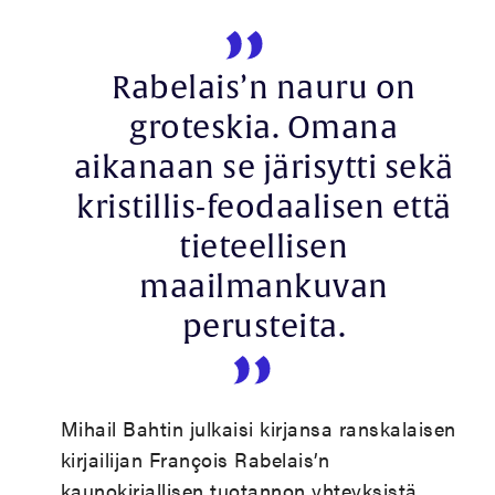
Rabelais’n nauru on
groteskia. Omana
aikanaan se järisytti sekä
kristillis-feodaalisen että
tieteellisen
maailmankuvan
perusteita.
Mihail Bahtin julkaisi kirjansa ranskalaisen
kirjailijan François Rabelais’n
kaunokirjallisen tuotannon yhteyksistä