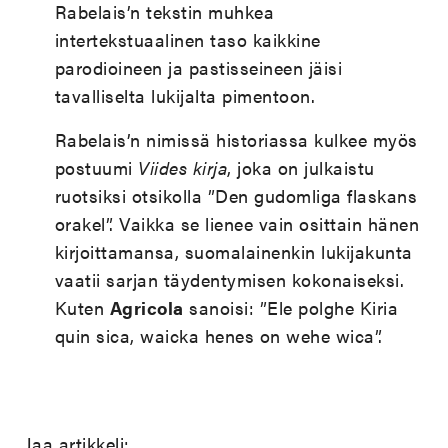
Rabelais’n tekstin muhkea
intertekstuaalinen taso kaikkine
parodioineen ja pastisseineen jäisi
tavalliselta lukijalta pimentoon.
Rabelais’n nimissä historiassa kulkee myös
postuumi
Viides kirja
, joka on julkaistu
ruotsiksi otsikolla ”Den gudomliga flaskans
orakel”. Vaikka se lienee vain osittain hänen
kirjoittamansa, suomalainenkin lukijakunta
vaatii sarjan täydentymisen kokonaiseksi.
Kuten
Agricola
sanoisi: ”Ele polghe Kiria
quin sica, waicka henes on wehe wica”.
Jaa artikkeli: