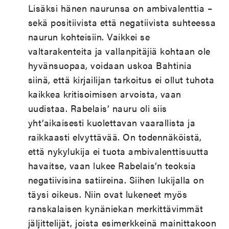
Lisäksi hänen naurunsa on ambivalenttia –
sekä positiivista että negatiivista suhteessa
naurun kohteisiin. Vaikkei se
valtarakenteita ja vallanpitäjiä kohtaan ole
hyvänsuopaa, voidaan uskoa Bahtinia
siinä, että kirjailijan tarkoitus ei ollut tuhota
kaikkea kritisoimisen arvoista, vaan
uudistaa. Rabelais’ nauru oli siis
yht’aikaisesti kuolettavan vaarallista ja
raikkaasti elvyttävää. On todennäköistä,
että nykylukija ei tuota ambivalenttisuutta
havaitse, vaan lukee Rabelais’n teoksia
negatiivisina satiireina. Siihen lukijalla on
täysi oikeus. Niin ovat lukeneet myös
ranskalaisen kynäniekan merkittävimmät
jäljittelijät, joista esimerkkeinä mainittakoon