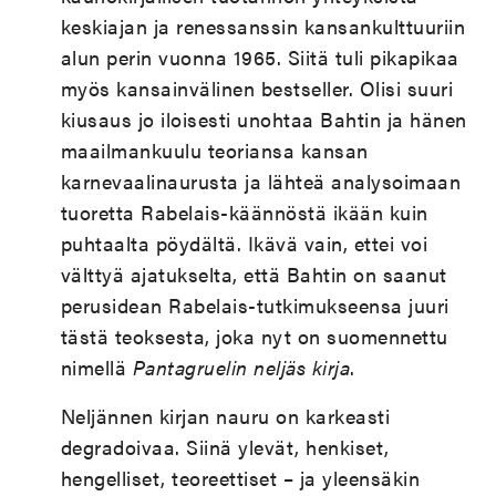
keskiajan ja renessanssin kansankulttuuriin
alun perin vuonna 1965. Siitä tuli pikapikaa
myös kansainvälinen bestseller. Olisi suuri
kiusaus jo iloisesti unohtaa Bahtin ja hänen
maailmankuulu teoriansa kansan
karnevaalinaurusta ja lähteä analysoimaan
tuoretta Rabelais-käännöstä ikään kuin
puhtaalta pöydältä. Ikävä vain, ettei voi
välttyä ajatukselta, että Bahtin on saanut
perusidean Rabelais-tutkimukseensa juuri
tästä teoksesta, joka nyt on suomennettu
nimellä
Pantagruelin neljäs kirja
.
Neljännen kirjan nauru on karkeasti
degradoivaa. Siinä ylevät, henkiset,
hengelliset, teoreettiset – ja yleensäkin