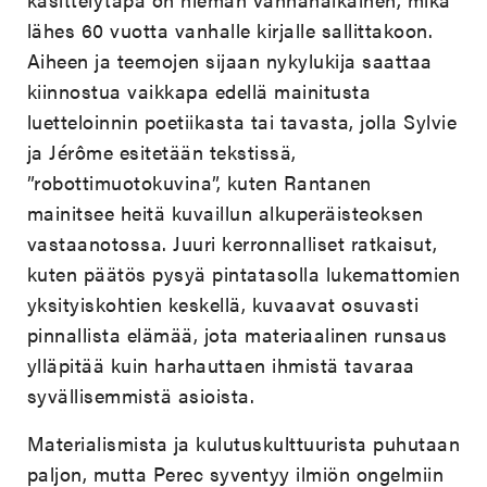
lähes 60 vuotta vanhalle kirjalle sallittakoon.
Aiheen ja teemojen sijaan nykylukija saattaa
kiinnostua vaikkapa edellä mainitusta
luetteloinnin poetiikasta tai tavasta, jolla Sylvie
ja Jérôme esitetään tekstissä,
”robottimuotokuvina”, kuten Rantanen
mainitsee heitä kuvaillun alkuperäisteoksen
vastaanotossa. Juuri kerronnalliset ratkaisut,
kuten päätös pysyä pintatasolla lukemattomien
yksityiskohtien keskellä, kuvaavat osuvasti
pinnallista elämää, jota materiaalinen runsaus
ylläpitää kuin harhauttaen ihmistä tavaraa
syvällisemmistä asioista.
Materialismista ja kulutuskulttuurista puhutaan
paljon, mutta Perec syventyy ilmiön ongelmiin