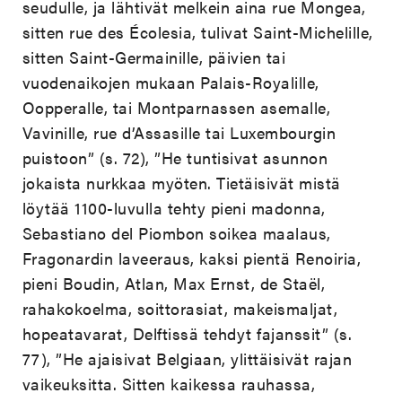
seudulle, ja lähtivät melkein aina rue Mongea,
sitten rue des Écolesia, tulivat Saint-Michelille,
sitten Saint-Germainille, päivien tai
vuodenaikojen mukaan Palais-Royalille,
Oopperalle, tai Montparnassen asemalle,
Vavinille, rue d’Assasille tai Luxembourgin
puistoon” (s. 72), ”
He tuntisivat asunnon
jokaista nurkkaa myöten. Tietäisivät mistä
löytää
1100-luvulla tehty pieni madonna,
Sebastiano del Piombon soikea maalaus,
Fragonardin laveeraus, kaksi pientä Renoiria,
pieni Boudin, Atlan, Max Ernst, de Staël,
rahakokoelma, soittorasiat, makeismaljat,
hopeatavarat, Delftissä tehdyt fajanssit” (s.
77), ”He ajaisivat Belgiaan, ylittäisivät rajan
vaikeuksitta. Sitten kaikessa rauhassa,