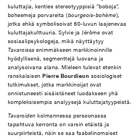
kuluttajia, kenties stereotyyppisiä ”boboja”,
boheemeja porvareita (
bourgeois-bohème
),
jotka ehkä symbolisoivat 60-luvun laajenevaa
kuluttajakulttuuria. Sylvie ja Jérôme ovat
sosiaalipsykologeja, mikä näyttäytyy
Tavaroissa
enimmäkseen markkinoinnille
hyödyllisenä, segmenttejä luovana ja
analysoivana alana. Mieleen tulevat etenkin
ranskalaisen
Pierre Bourdieun
sosiologiset
tutkimukset, jotka markkinoijat ovat
onnistuneesti sisäistäneet luodakseen yhä
kompleksisempia analyysejä kuluttajatyypeistä.
Tavaroiden
kolmannessa persoonassa
tapahtuva kerronta on varsin etäistä ja
suurpiirteistä, näin se saa faabelinomaiset