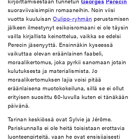
kirjoittamisestaan tunnetun
Georges
Perecin
suoraviivaisimpiin romaaneihin. Noin viisi
vuotta kuuluisan
Oulipo-ryhmän
perustamisen
jälkeen ilmestynyt esikoisromaani ei ole täysin
vailla kirjallista keinottelua, vaikka se edelsi
Perecin jäsenyyttä. Ensinnäkin kyseessä
vaikuttaa olevan eräänlainen faabeli,
moraalikertomus, joka pyrkii sanomaan jotain
kulutuksesta ja materialismista. Jo
moraalikertomuksen lajia voisi pitää
eräänlaisena muotokokeiluna, sillä se ei ollut
erityisen suosittu 60-luvulla kuten ei tänäkään
päivänä.
Tarinan keskiössä ovat Sylvie ja Jérôme.
Pariskunnalla ei ole heitä toisistaan erottavia
luonteenpirteitä, vaan he ovat ensisijaisesti