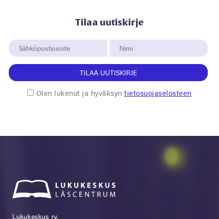
Tilaa uutiskirje
TILAA UUTISKIRJE
Olen lukenut ja hyväksyn
tietosuojaselosteen
Lukukeskus ry.