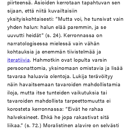
piirteensä. Asioiden kerrotaan tapahtuvan sen
sijaan, että niitä kuvailtaisiin
yksityiskohtaisesti: ”Mutta voi, he tunsivat vain
yhden halun: halun elää paremmin, ja se
uuvutti heidät” (s. 24). K
erronnassa on
narratologisessa mielessä vain vähän
kohtauksia ja enemmän tiivistelmää ja
iteratiivia
.
Hahmotkin ovat lopulta varsin
persoonattomia, yksinomaan omistavia ja lisää
tavaraa haluavia olentoja. Lukija terävöityy
näin havaitsemaan tavaroiden mahdollistamia
iloja, mutta itse tunteiden vaikutuksia tai
tavaroiden mahdollista tarpeettomuutta ei
korosteta kerronnassa: ”Eivät he rahaa
halveksineet. Ehkä he jopa rakastivat sitä
liikaa.” (s. 72.) Moralistinen alavire on selvästi