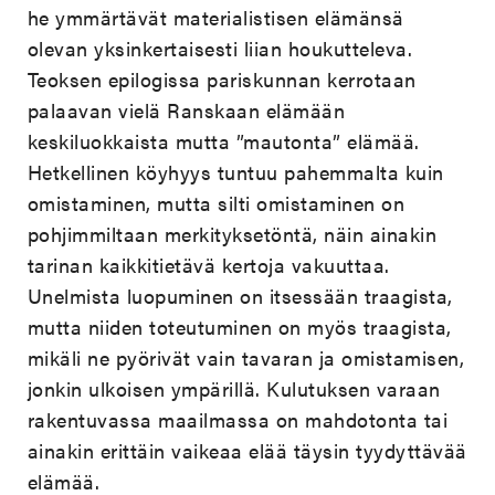
he ymmärtävät materialistisen elämänsä
olevan yksinkertaisesti liian houkutteleva.
Teoksen epilogissa pariskunnan kerrotaan
palaavan vielä Ranskaan elämään
keskiluokkaista mutta ”mautonta” elämää.
Hetkellinen köyhyys tuntuu pahemmalta kuin
omistaminen, mutta silti omistaminen on
pohjimmiltaan merkityksetöntä, näin ainakin
tarinan kaikkitietävä kertoja vakuuttaa.
Unelmista luopuminen on itsessään traagista,
mutta niiden toteutuminen on myös traagista,
mikäli ne pyörivät vain tavaran ja omistamisen,
jonkin ulkoisen ympärillä. Kulutuksen varaan
rakentuvassa maailmassa on mahdotonta tai
ainakin erittäin vaikeaa elää täysin tyydyttävää
elämää.