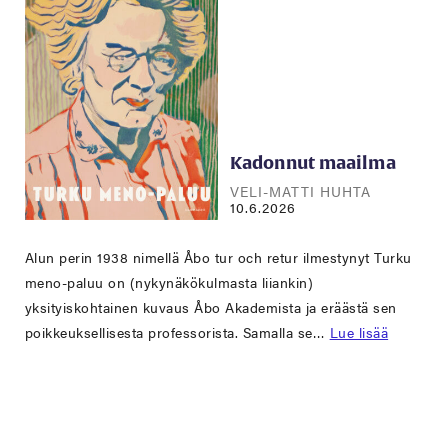
Kadonnut maailma
VELI-MATTI HUHTA
10.6.2026
Alun perin 1938 nimellä Åbo tur och retur ilmestynyt Turku
meno-paluu on (nykynäkökulmasta liiankin)
yksityiskohtainen kuvaus Åbo Akademista ja eräästä sen
poikkeuksellisesta professorista. Samalla se…
Lue lisää