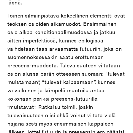
läsnä.
Toinen silmiinpistävä kokeellinen elementti ovat
teoksen osioiden aikamuodot. Ensimmäinen
osio alkaa konditionaalimuodossa ja jatkuu
sitten imperfektissä, kunnes epilogissa
vaihdetaan taas arvaamatta futuuriin, joka on
suomennoksessakin saatu erottumaan
preesens-muodosta. Tulevaisuuteen viitataan
osion alussa pariin otteeseen suoraan: ”tulevat
muistamaan”, ”tulevat kaipaamaan”, kunnes
vaivalloinen ja kömpelö muotoilu antaa
kokonaan periksi preesens-futuurille,
”muistavat”. Ratkaisu toimii, joskin
tulevaisuuteen olisi ehkä voinut viitata vielä
hajanaisesti myös ensimmäisen kappaleen
jälkeen, jottei futuurin ja preesensin ero pääsisi