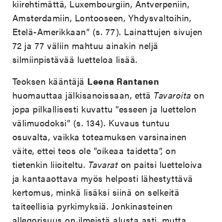
kiirehtimättä, Luxembourgiin, Antverpeniin,
Amsterdamiin, Lontooseen, Yhdysvaltoihin,
Etelä-Amerikkaan” (s. 77). Lainattujen sivujen
72 ja 77 väliin mahtuu ainakin neljä
silmiinpistävää luetteloa lisää.
Teoksen kääntäjä
Leena Rantanen
huomauttaa jälkisanoissaan, että
Tavaroita
on
jopa pilkallisesti kuvattu ”esseen ja luettelon
välimuodoksi” (s. 134). Kuvaus tuntuu
osuvalta, vaikka toteamuksen varsinainen
väite, ettei teos ole ”oikeaa taidetta”, on
tietenkin liioiteltu.
Tavarat
on paitsi luetteloiva
ja kantaaottava myös helposti lähestyttävä
kertomus, minkä lisäksi siinä on selkeitä
taiteellisia pyrkimyksiä. Jonkinasteinen
allegorisuus on ilmeistä alusta asti, mutta