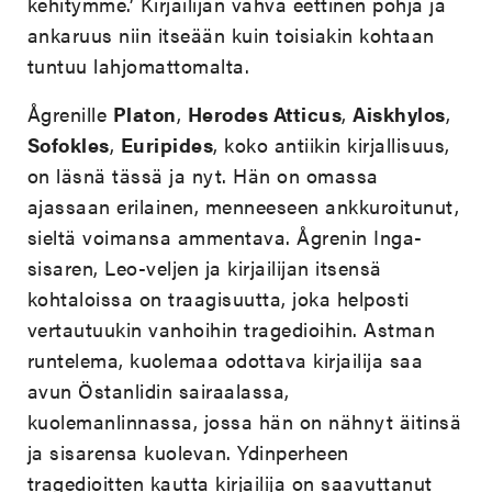
kehitymme.’ Kirjailijan vahva eettinen pohja ja
ankaruus niin itseään kuin toisiakin kohtaan
tuntuu lahjomattomalta.
Ågrenille
Platon
,
Herodes Atticus
,
Aiskhylos
,
Sofokles
,
Euripides
, koko antiikin kirjallisuus,
on läsnä tässä ja nyt. Hän on omassa
ajassaan erilainen, menneeseen ankkuroitunut,
sieltä voimansa ammentava. Ågrenin Inga-
sisaren, Leo-veljen ja kirjailijan itsensä
kohtaloissa on traagisuutta, joka helposti
vertautuukin vanhoihin tragedioihin. Astman
runtelema, kuolemaa odottava kirjailija saa
avun Östanlidin sairaalassa,
kuolemanlinnassa, jossa hän on nähnyt äitinsä
ja sisarensa kuolevan. Ydinperheen
tragedioitten kautta kirjailija on saavuttanut