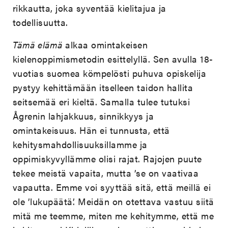
rikkautta, joka syventää kielitajua ja
todellisuutta.
Tämä elämä
alkaa omintakeisen
kielenoppimismetodin esittelyllä. Sen avulla 18-
vuotias suomea kömpelösti puhuva opiskelija
pystyy kehittämään itselleen taidon hallita
seitsemää eri kieltä. Samalla tulee tutuksi
Ågrenin lahjakkuus, sinnikkyys ja
omintakeisuus. Hän ei tunnusta, että
kehitysmahdollisuuksillamme ja
oppimiskyvyllämme olisi rajat. Rajojen puute
tekee meistä vapaita, mutta ’se on vaativaa
vapautta. Emme voi syyttää sitä, että meillä ei
ole ’lukupäätä’. Meidän on otettava vastuu siitä
mitä me teemme, miten me kehitymme, että me