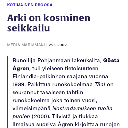
KOTIMAINEN PROOSA
Arki on kosminen
seikkailu
MERJA MARJAMÄKI
|
25.2.2002
Runoilija Pohjanmaan lakeuksilta,
Gösta
Ågren
, tuli yleiseen tietoisuuteen
Finlandia-palkinnon saajana vuonna
1989. Palkittua runokokoelmaa
Tääl
on
seurannut tasaiseen tahtiin
runokokoelma joka toinen vuosi,
viimeisimpänä
Nostradamuksen tuolla
puolen
(2000). Tiivistä ja tiukkaa
ilmaisua suosiva Ågren kirjoittaa runojen