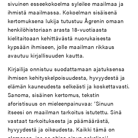
sivuinen esseekokoelma syleilee maailmaa ja
ihmistä maailmassa. Kokoelman sisäisenä
kertomuksena lukija tutustuu Ågrenin omaan
henkilöhistoriaan arasta 18-vuotiaasta
kielitaitoaan kehittävästä nuorukaisesta
kypsään ihmiseen, jolle maailman rikkaus
avautuu kirjallisuuden kautta.
Kirjailija onnistuu suodattamaan ajatuksensa
ihmisen kehityskelpoisuudesta, hyvyydestä ja
elämän kauneudesta selkeästi ja koskettavasti.
Sanoma, sisäinen kertomus, tekstin
aforistisuus on mieleenpainuvaa: ’Sinuun
itseesi on maailman tarkoitus istutettu. Sinä
vastaat tarkoituksesta ja päämäärästä,
hyvyydestä ja oikeudesta. Kaikki tämä on
olemassa, jos se ohjaa sinun askeliasi.’