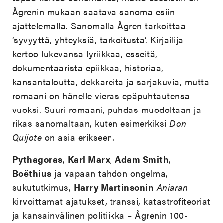
Ågrenin mukaan saatava sanoma esiin
ajattelemalla. Sanomalla Ågren tarkoittaa
’syvyyttä, yhteyksiä, tarkoitusta’. Kirjailija
kertoo lukevansa lyriikkaa, esseitä,
dokumentaarista epiikkaa, historiaa,
kansantaloutta, dekkareita ja sarjakuvia, mutta
romaani on hänelle vieras epäpuhtautensa
vuoksi. Suuri romaani, puhdas muodoltaan ja
rikas sanomaltaan, kuten esimerkiksi
Don
Quijote
on asia erikseen.
Pythagoras
,
Karl Marx
,
Adam Smith
,
Boëthius
ja vapaan tahdon ongelma,
sukututkimus,
Harry Martinsonin
Aniaran
kirvoittamat ajatukset, transsi, katastrofiteoriat
ja kansainvälinen politiikka – Ågrenin 100-