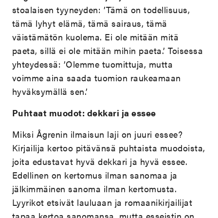
stoalaisen tyyneyden: ’Tämä on todellisuus,
tämä lyhyt elämä, tämä sairaus, tämä
väistämätön kuolema. Ei ole mitään mitä
paeta, sillä ei ole mitään mihin paeta.’ Toisessa
yhteydessä: ’Olemme tuomittuja, mutta
voimme aina saada tuomion raukeamaan
hyväksymällä sen.’
Puhtaat muodot: dekkari ja essee
Miksi Ågrenin ilmaisun laji on juuri essee?
Kirjailija kertoo pitävänsä puhtaista muodoista,
joita edustavat hyvä dekkari ja hyvä essee.
Edellinen on kertomus ilman sanomaa ja
jälkimmäinen sanoma ilman kertomusta.
Lyyrikot etsivät lauluaan ja romaanikirjailijat
tapaa kertoa sanomansa, mutta esseistin on