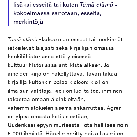
lisäksi esseitä tai kuten
Tämä elämä
-
kokoelmassa sanotaan, esseitä,
merkintöjä.
Tämä elämä
-kokoelman esseet tai merkinnät
retkeilevät laajasti sekä kirjailijan omassa
henkilöhistoriassa että yleisessä
kulttuurihistoriassa antiikista alkaen. Jo
aiheiden kirjo on häkellyttävä. Tavan takaa
kirjailija kuitenkin palaa kieleen: kieli on
ilmaisun välittäjä, kieli on kielitaitoa, ihminen
rakastaa omaan äidinkieltään,
vähemmistökielen asema askarruttaa. Ågren
on ylpeä omasta kotikielestään,
Uudenkaarlepyyn murteesta, jota hallitsee noin
5 000 ihmistä. Hänelle peritty paikalliskieli on