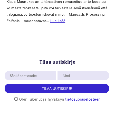
Klaus Maunukselan tähänastinen romaanituotanto koostuu
kolmesta teoksesta, joita voi tarkastella sekä itsenäisinä että
trilogiana. Jo teosten iskevät nimet – Manuaali, Prosessi ja
Epifania – muodostavat…
Lue lisää
Tilaa uutiskirje
TILAA UUTISKIRJE
Olen lukenut ja hyväksyn
tietosuojaselosteen