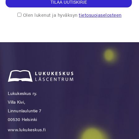
TILAA UUTISKIRJE
Olen lukenut ja hyväksyn
tietosuojaselosteen
Lukukeskus ry.
Villa Kivi,
Linnunlauluntie 7
00530 Helsinki
www.lukukeskus.fi