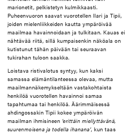
marionetit, pelkistetyn kulmikkaasti.
Puheenvuoron saavat vuorotellen Ilari ja Tipii,
joiden mielenliikkeiden kautta ympäröivää
maailmaa havainnoidaan ja tulkitaan. Kauas ei
nähtävää riitä, sillä kumpaisenkin näköala on
kutistunut tähän päivään tai seuraavan
tukirahan tuloon saakka.
Loistava ristivalotus syntyy, kun kaksi
samassa elämäntilanteessa olevaa, mutta
maailmannäkemykseltään vastakohtaista
henkilöä vuorotellen havainnoi samaa
tapahtumaa tai henkilöä. Äärimmäisessä
ahdingossakin Tipii kokee ympäröivän
maailman ihmisineen
’erittäin miellyttävänä,
suurenmoisena ja todella ihanana’
, kun taas