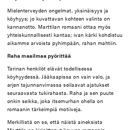
Mielenterveyden ongelmat, yksinäisyys ja
köyhyys; jo kuvattavan kohteen valinta on
kannanotto. Marttilan romaani ottaa myös
yhteiskunnallisesti kantaa; ivan kärki kohdistuu
aikamme arvoista pyhimpään, rahan mahtiin.
Raha maailmaa pyörittää
Tarinan henkilöt elävät todellisessa
köyhyydessä. Jääkaapissa on vain valo, ja
arjen tajunnanvirrassa seilaavat ajatukset
seuraavasta tukirahasta. Raha ja sen puute
onkin seikka, joka itsemurhan ohella on
romaanin tärkeimpiä motiiveja.
Merkillistä on se, että näistä aineksista
Marttila on kirjoittanut kevyen romaanin.