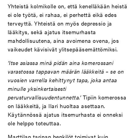
Yhteistä kolmikolle on, että kenelläkään heistä
ei ole työtä, ei rahaa, ei perhettä eikä edes
terveyttä. Yhteistä on myös depressio ja
lääkitys, sekä ajatus itsemurhasta
mahdollisuutena, aina avoimena ovena, jos
vaikeudet kävisivät ylitsepääsemättömiksi.
’Itse asiassa minä pidän aina komerossani
varastossa tappavan määrän lääkkeitä – se on
vuosien varrella kehittynyt tapa, joka antaa
minulle yksinkertaisesti
perusturvallisuudentunnetta.’
Tipiin komerossa
on lääkkeitä, ja Ilari huoltaa asettaan.
Käytännössä ajatus itsemurhasta ei onneksi
ole helppo toteuttaa.
Marttilan tarinan henkilöt toimivat kuin