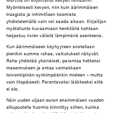
Myönteisesti kevyen, niin kuin äärimmäisen
traagista ja inhimillisen koomista
yhdistelemällä vain voi saada aikaan. Kirjailijan
myötätunto kuvaamiaan henkilöitä kohtaan
heijastuu rivien välistä lämpimänä asenteena.
Kun äärimmäiseen köyhyyteen sirotellaan
pienikin summa rahaa, vaikutukset näkyvät.
Raha yhdistää yksinäiset, parantaa hetkeksi
masennuksen ja antaa voimakkaan
toivonkipinän synkimpäänkin mieleen – mutta
vain tilapäisesti. Parantavaksi lääkkeeksi siitä
ei ole.
Näin uuden uljaan euron ensimmäisen vuoden
alkupuolella huomio kiinnittyy siihen, kuinka