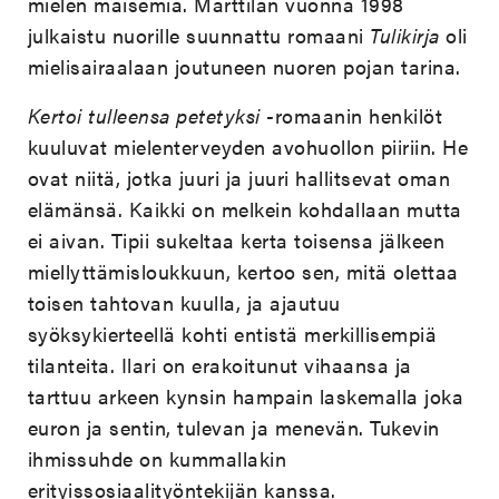
mielen maisemia. Marttilan vuonna 1998
julkaistu nuorille suunnattu romaani
Tulikirja
oli
mielisairaalaan joutuneen nuoren pojan tarina.
Kertoi tulleensa petetyksi
-romaanin henkilöt
kuuluvat mielenterveyden avohuollon piiriin. He
ovat niitä, jotka juuri ja juuri hallitsevat oman
elämänsä. Kaikki on melkein kohdallaan mutta
ei aivan. Tipii sukeltaa kerta toisensa jälkeen
miellyttämisloukkuun, kertoo sen, mitä olettaa
toisen tahtovan kuulla, ja ajautuu
syöksykierteellä kohti entistä merkillisempiä
tilanteita. Ilari on erakoitunut vihaansa ja
tarttuu arkeen kynsin hampain laskemalla joka
euron ja sentin, tulevan ja menevän. Tukevin
ihmissuhde on kummallakin
erityissosiaalityöntekijän kanssa.