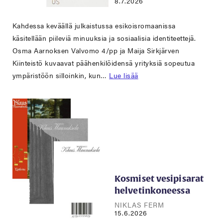
8.7.2026
Kahdessa keväällä julkaistussa esikoisromaanissa
käsitellään piileviä minuuksia ja sosiaalisia identiteettejä.
Osma Aarnoksen Valvomo 4/pp ja Maija Sirkjärven
Kiinteistö kuvaavat päähenkilöidensä yrityksiä sopeutua
ympäristöön silloinkin, kun…
Lue lisää
Kosmiset vesipisarat
helvetinkoneessa
NIKLAS FERM
15.6.2026