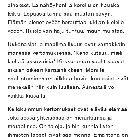
ainekset. Lainahöyhenillä koreilu on hauska
leikki. Lopussa tarina saa mustan sävyn.
Elämän pienet eväät herauttaa lukijan kielelle
veden. Ruisleivän haju tuntuu, maun muistaa.
Uskonasiat ja maailmallisuus ovat vastakkain
monessa kertomuksessa. ’Keho kutsuu, mieli
kieltää uskovaisia.’ Kirkkoherran vaalit saavat
aikaan oikean kansanliikkeen. Monille
osallistuminen on silkkaa huvia, kun asiat eivät
menekään niin kuin luullaan. Äänestää voi
vaikka kiusalla.
Kellokummun kertomukset ovat elävää elämää.
Jokaisessa yhteisössä on hierarkiansa ja
moraalinsa. On taloja, joihin kunniallisten
ihmisten lapset eivät saa mennä. Emäntänä on