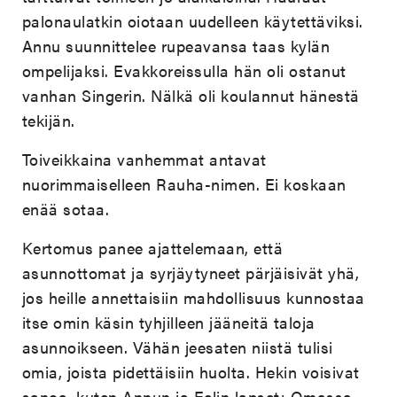
palonaulatkin oiotaan uudelleen käytettäviksi.
Annu suunnittelee rupeavansa taas kylän
ompelijaksi. Evakkoreissulla hän oli ostanut
vanhan Singerin. Nälkä oli koulannut hänestä
tekijän.
Toiveikkaina vanhemmat antavat
nuorimmaiselleen Rauha-nimen. Ei koskaan
enää sotaa.
Kertomus panee ajattelemaan, että
asunnottomat ja syrjäytyneet pärjäisivät yhä,
jos heille annettaisiin mahdollisuus kunnostaa
itse omin käsin tyhjilleen jääneitä taloja
asunnoikseen. Vähän jeesaten niistä tulisi
omia, joista pidettäisiin huolta. Hekin voisivat
sanoa, kuten Annun ja Eelin lapset: Omassa