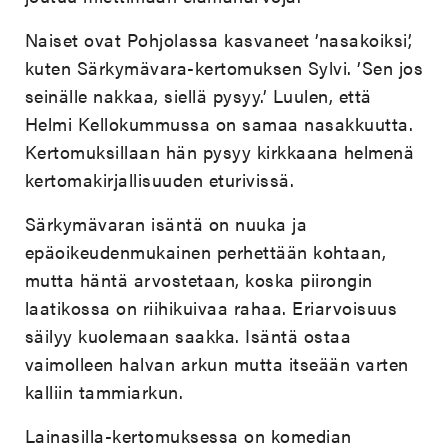
Naiset ovat Pohjolassa kasvaneet ’nasakoiksi’,
kuten Särkymävara-kertomuksen Sylvi. ’Sen jos
seinälle nakkaa, siellä pysyy.’ Luulen, että
Helmi Kellokummussa on samaa nasakkuutta.
Kertomuksillaan hän pysyy kirkkaana helmenä
kertomakirjallisuuden eturivissä.
Särkymävaran isäntä on nuuka ja
epäoikeudenmukainen perhettään kohtaan,
mutta häntä arvostetaan, koska piirongin
laatikossa on riihikuivaa rahaa. Eriarvoisuus
säilyy kuolemaan saakka. Isäntä ostaa
vaimolleen halvan arkun mutta itseään varten
kalliin tammiarkun.
Lainasilla-kertomuksessa on komedian