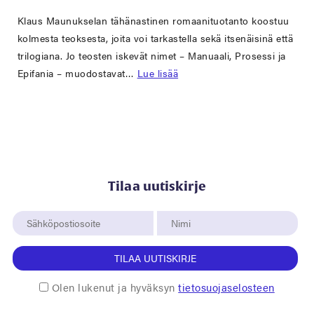
Klaus Maunukselan tähänastinen romaanituotanto koostuu
kolmesta teoksesta, joita voi tarkastella sekä itsenäisinä että
trilogiana. Jo teosten iskevät nimet – Manuaali, Prosessi ja
Epifania – muodostavat…
Lue lisää
Tilaa uutiskirje
TILAA UUTISKIRJE
Olen lukenut ja hyväksyn
tietosuojaselosteen