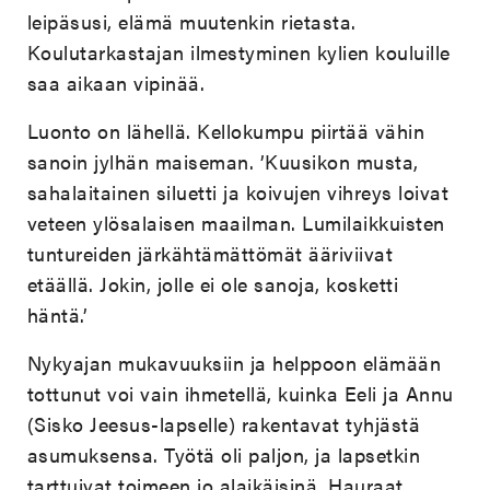
leipäsusi, elämä muutenkin rietasta.
Koulutarkastajan ilmestyminen kylien kouluille
saa aikaan vipinää.
Luonto on lähellä. Kellokumpu piirtää vähin
sanoin jylhän maiseman. ’Kuusikon musta,
sahalaitainen siluetti ja koivujen vihreys loivat
veteen ylösalaisen maailman. Lumilaikkuisten
tuntureiden järkähtämättömät ääriviivat
etäällä. Jokin, jolle ei ole sanoja, kosketti
häntä.’
Nykyajan mukavuuksiin ja helppoon elämään
tottunut voi vain ihmetellä, kuinka Eeli ja Annu
(Sisko Jeesus-lapselle) rakentavat tyhjästä
asumuksensa. Työtä oli paljon, ja lapsetkin
tarttuivat toimeen jo alaikäisinä. Hauraat