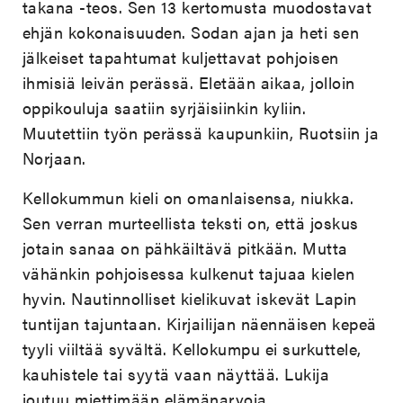
takana -teos. Sen 13 kertomusta muodostavat
ehjän kokonaisuuden. Sodan ajan ja heti sen
jälkeiset tapahtumat kuljettavat pohjoisen
ihmisiä leivän perässä. Eletään aikaa, jolloin
oppikouluja saatiin syrjäisiinkin kyliin.
Muutettiin työn perässä kaupunkiin, Ruotsiin ja
Norjaan.
Kellokummun kieli on omanlaisensa, niukka.
Sen verran murteellista teksti on, että joskus
jotain sanaa on pähkäiltävä pitkään. Mutta
vähänkin pohjoisessa kulkenut tajuaa kielen
hyvin. Nautinnolliset kielikuvat iskevät Lapin
tuntijan tajuntaan. Kirjailijan näennäisen kepeä
tyyli viiltää syvältä. Kellokumpu ei surkuttele,
kauhistele tai syytä vaan näyttää. Lukija
joutuu miettimään elämänarvoja.