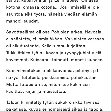
kotona, omassa kotona… Jos ihmisellä ei ole
asuntoa eikä työtä, häneltä viedään elämän
mahdollisuudet.
Savottaelämä oli osa Pohjolan arkea. Hevosia
ei säästetty, ei ihmisiäkään. Vaivaisten varassa
oli alkutuotanto, Kellokumpu kirjoittaa.
Tukkijätkien työ oli kovaa ja ryyppyjuhlat vielä
kovemmat. Kuivasprii tainnutti monet ikiuneen.
Kuolinilmoituksella oli kaavansa, pitämys piti
näkyä. Totutusta poikkeamista paheksuttiin.
Mutta totuus on se, miten itse kukin sen
käsittää, kirjailija muistuttaa.
Taloon kiinnitetty tytär, sukukronikka tiiviissä
paketissa, kuvaa erinomaisesti aikaa ja tapoja.