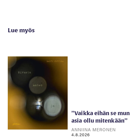
Lue myös
’’Vaikka eihän se mun
asia ollu mitenkään’’
ANNIINA MERONEN
4.8.2026