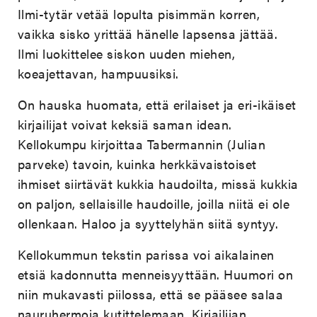
Ilmi-tytär vetää lopulta pisimmän korren,
vaikka sisko yrittää hänelle lapsensa jättää.
Ilmi luokittelee siskon uuden miehen,
koeajettavan, hampuusiksi.
On hauska huomata, että erilaiset ja eri-ikäiset
kirjailijat voivat keksiä saman idean.
Kellokumpu kirjoittaa Tabermannin (Julian
parveke) tavoin, kuinka herkkävaistoiset
ihmiset siirtävät kukkia haudoilta, missä kukkia
on paljon, sellaisille haudoille, joilla niitä ei ole
ollenkaan. Haloo ja syyttelyhän siitä syntyy.
Kellokummun tekstin parissa voi aikalainen
etsiä kadonnutta menneisyyttään. Huumori on
niin mukavasti piilossa, että se pääsee salaa
nauruhermoja kutittelemaan. Kirjailijan