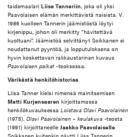
taidemaalari
Liisa Tanneriin
, joka oli yksi
Paavolaisen elämän merkittävistä naisista. V.
1986 kuolleen Tannerin jäämistöstä löytyi
kirjenippu, johon oli merkitty ”hävitettävä
kuoltuani”. Jäämistöä selvittänyt Soikkanen ei
noudattanut pyyntöä, ja lopputuloksena on
hyvin koskettavan rakkaustarinan kuvaus
Paavolaisen paikat
-teoksessa.
Värikästä henkilöhistoriaa
Liisa Tanner kielsi nimensä mainitsemisen
Matti Kurjensaaren
kirjoittamassa
henkilökuvauksessa
Loistava Olavi Paavolainen
(1975).
Olavi Paavolainen – keulakuva
-teosta
(1991) kirjoittaneelle
Jaakko Paavolaiselle
Soikkanen kuitenkin näytti Liisa Tannerin