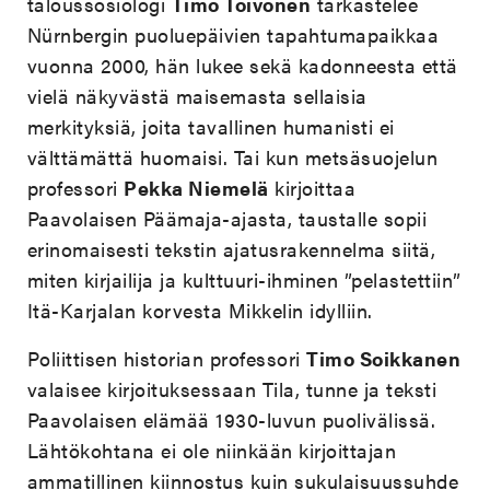
taloussosiologi
Timo Toivonen
tarkastelee
Nürnbergin puoluepäivien tapahtumapaikkaa
vuonna 2000, hän lukee sekä kadonneesta että
vielä näkyvästä maisemasta sellaisia
merkityksiä, joita tavallinen humanisti ei
välttämättä huomaisi. Tai kun metsäsuojelun
professori
Pekka Niemelä
kirjoittaa
Paavolaisen Päämaja-ajasta, taustalle sopii
erinomaisesti tekstin ajatusrakennelma siitä,
miten kirjailija ja kulttuuri-ihminen ”pelastettiin”
Itä-Karjalan korvesta Mikkelin idylliin.
Poliittisen historian professori
Timo Soikkanen
valaisee kirjoituksessaan Tila, tunne ja teksti
Paavolaisen elämää 1930-luvun puolivälissä.
Lähtökohtana ei ole niinkään kirjoittajan
ammatillinen kiinnostus kuin sukulaisuussuhde