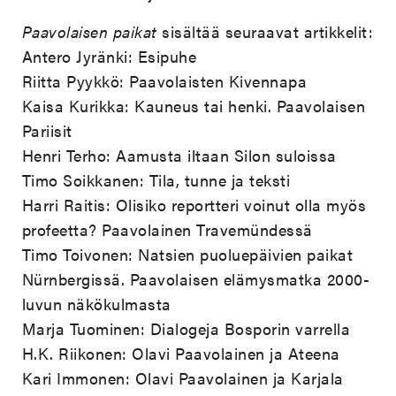
Paavolaisen paikat
sisältää seuraavat artikkelit:
Antero Jyränki: Esipuhe
Riitta Pyykkö: Paavolaisten Kivennapa
Kaisa Kurikka: Kauneus tai henki. Paavolaisen
Pariisit
Henri Terho: Aamusta iltaan Silon suloissa
Timo Soikkanen: Tila, tunne ja teksti
Harri Raitis: Olisiko reportteri voinut olla myös
profeetta? Paavolainen Travemündessä
Timo Toivonen: Natsien puoluepäivien paikat
Nürnbergissä. Paavolaisen elämysmatka 2000-
luvun näkökulmasta
Marja Tuominen: Dialogeja Bosporin varrella
H.K. Riikonen: Olavi Paavolainen ja Ateena
Kari Immonen: Olavi Paavolainen ja Karjala