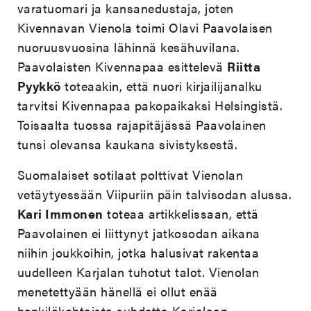
varatuomari ja kansanedustaja, joten
Kivennavan Vienola toimi Olavi Paavolaisen
nuoruusvuosina lähinnä kesähuvilana.
Paavolaisten Kivennapaa esittelevä
Riitta
Pyykkö
toteaakin, että nuori kirjailijanalku
tarvitsi Kivennapaa pakopaikaksi Helsingistä.
Toisaalta tuossa rajapitäjässä Paavolainen
tunsi olevansa kaukana sivistyksestä.
Suomalaiset sotilaat polttivat Vienolan
vetäytyessään Viipuriin päin talvisodan alussa.
Kari Immonen
toteaa artikkelissaan, että
Paavolainen ei liittynyt jatkosodan aikana
niihin joukkoihin, jotka halusivat rakentaa
uudelleen Karjalan tuhotut talot. Vienolan
menetettyään hänellä ei ollut enää
henkilökohtaista suhdetta Karjalaan.