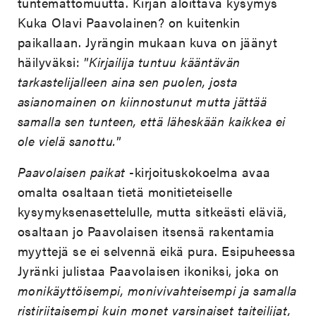
tuntemattomuutta. Kirjan aloittava kysymys
Kuka Olavi Paavolainen? on kuitenkin
paikallaan. Jyrängin mukaan kuva on jäänyt
häilyväksi: ”
Kirjailija tuntuu kääntävän
tarkastelijalleen aina sen puolen, josta
asianomainen on kiinnostunut mutta jättää
samalla sen tunteen, että läheskään kaikkea ei
ole vielä sanottu.
”
Paavolaisen paikat
-kirjoituskokoelma avaa
omalta osaltaan tietä monitieteiselle
kysymyksenasettelulle, mutta sitkeästi eläviä,
osaltaan jo Paavolaisen itsensä rakentamia
myyttejä se ei selvennä eikä pura. Esipuheessa
Jyränki julistaa Paavolaisen ikoniksi, joka on
monikäyttöisempi, monivivahteisempi ja samalla
ristiriitaisempi kuin monet varsinaiset taiteilijat,