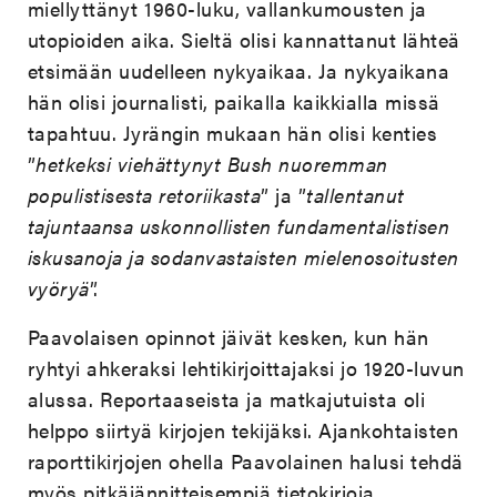
miellyttänyt 1960-luku, vallankumousten ja
utopioiden aika. Sieltä olisi kannattanut lähteä
etsimään uudelleen nykyaikaa. Ja nykyaikana
hän olisi journalisti, paikalla kaikkialla missä
tapahtuu. Jyrängin mukaan hän olisi kenties
”
hetkeksi viehättynyt Bush nuoremman
populistisesta retoriikasta
” ja ”
tallentanut
tajuntaansa uskonnollisten fundamentalistisen
iskusanoja ja sodanvastaisten mielenosoitusten
vyöryä
”.
Paavolaisen opinnot jäivät kesken, kun hän
ryhtyi ahkeraksi lehtikirjoittajaksi jo 1920-luvun
alussa. Reportaaseista ja matkajutuista oli
helppo siirtyä kirjojen tekijäksi. Ajankohtaisten
raporttikirjojen ohella Paavolainen halusi tehdä
myös pitkäjännitteisempiä tietokirjoja.