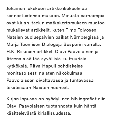
Jokainen lukekoon artikkelikokoelmaa
kiinnostustensa mukaan. Minusta parhaimpia
ovat kirjan itsekin matkakertomuksen muotoa
mukailevat artikkelit, kuten Timo Toivosen
Natsien puoluepäivien paikat Nürnbergissä ja
Marja Tuomisen Dialogeja Bosporin varrella.
H.K. Riikosen artikkeli Olavi Paavolainen ja
Ateena sisältää syvällisiä kulttuurisia
kytköksiä. Ritva Hapuli pohdiskelee
monitasoisesti naisten näkökulmaa
Paavolaiseen oivaltavassa ja tuntevassa
tekstissään Naisten huoneet.
Kirjan lopussa on hyödyllinen bibliografiat niin
Olavi Paavolaisen tuotannosta kuin häntä
käsittelevästä kirjallisuudesta.