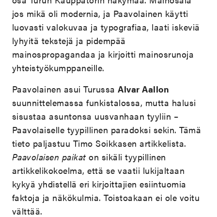
jos mikä oli modernia, ja Paavolainen käytti
luovasti valokuvaa ja typografiaa, laati iskeviä
lyhyitä tekstejä ja pidempää
mainospropagandaa ja kirjoitti mainosrunoja
yhteistyökumppaneille.
Paavolainen asui Turussa
Alvar Aallon
suunnittelemassa funkistalossa, mutta halusi
sisustaa asuntonsa uusvanhaan tyyliin –
Paavolaiselle tyypillinen paradoksi sekin. Tämä
tieto paljastuu Timo Soikkasen artikkelista.
Paavolaisen paikat
on sikäli tyypillinen
artikkelikokoelma, että se vaatii lukijaltaan
kykyä yhdistellä eri kirjoittajien esiintuomia
faktoja ja näkökulmia. Toistoakaan ei ole voitu
välttää.