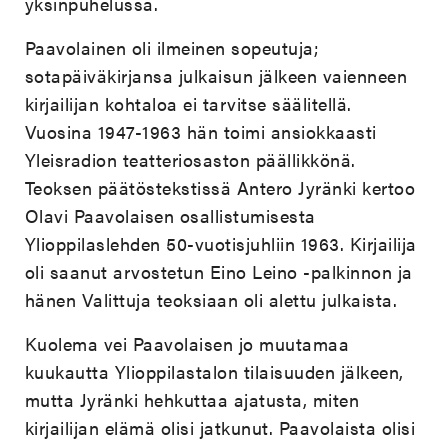
yksinpuhelussa.
Paavolainen oli ilmeinen sopeutuja;
sotapäiväkirjansa julkaisun jälkeen vaienneen
kirjailijan kohtaloa ei tarvitse säälitellä.
Vuosina 1947-1963 hän toimi ansiokkaasti
Yleisradion teatteriosaston päällikkönä.
Teoksen päätöstekstissä Antero Jyränki kertoo
Olavi Paavolaisen osallistumisesta
Ylioppilaslehden 50-vuotisjuhliin 1963. Kirjailija
oli saanut arvostetun Eino Leino -palkinnon ja
hänen Valittuja teoksiaan oli alettu julkaista.
Kuolema vei Paavolaisen jo muutamaa
kuukautta Ylioppilastalon tilaisuuden jälkeen,
mutta Jyränki hehkuttaa ajatusta, miten
kirjailijan elämä olisi jatkunut. Paavolaista olisi