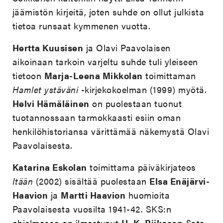
jäämistön kirjeitä, joten suhde on ollut julkista
tietoa runsaat kymmenen vuotta.
Hertta Kuusisen
ja Olavi Paavolaisen
aikoinaan tarkoin varjeltu suhde tuli yleiseen
tietoon
Marja-Leena Mikkolan
toimittaman
Hamlet ystäväni
-kirjekokoelman (1999) myötä.
Helvi Hämäläinen
on puolestaan tuonut
tuotannossaan tarmokkaasti esiin oman
henkilöhistoriansa värittämää näkemystä Olavi
Paavolaisesta.
Katarina Eskolan
toimittama päiväkirjateos
Itään
(2002) sisältää puolestaan
Elsa Enäjärvi-
Haavion
ja
Martti Haavion
huomioita
Paavolaisesta vuosilta 1941-42. SKS:n
ohjelmassa on ilmestynyt
H. K. Riikosen
Sota