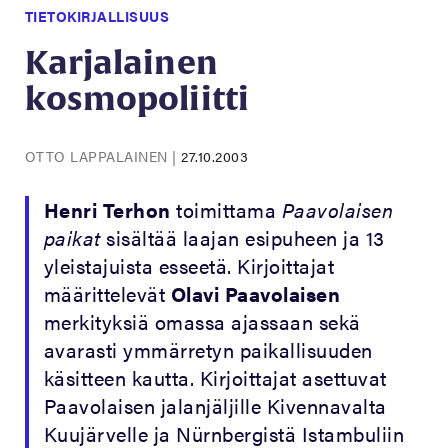
TIETOKIRJALLISUUS
Karjalainen
kosmopoliitti
OTTO LAPPALAINEN
|
27.10.2003
Henri Terhon
toimittama
Paavolaisen
paikat
sisältää laajan esipuheen ja 13
yleistajuista esseetä. Kirjoittajat
määrittelevät
Olavi Paavolaisen
merkityksiä omassa ajassaan sekä
avarasti ymmärretyn paikallisuuden
käsitteen kautta. Kirjoittajat asettuvat
Paavolaisen jalanjäljille Kivennavalta
Kuujärvelle ja Nürnbergistä Istambuliin