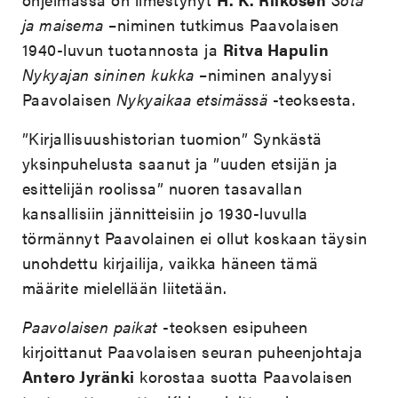
ja maisema
–niminen tutkimus Paavolaisen
1940-luvun tuotannosta ja
Ritva Hapulin
Nykyajan sininen kukka
–niminen analyysi
Paavolaisen
Nykyaikaa etsimässä
-teoksesta.
”Kirjallisuushistorian tuomion” Synkästä
yksinpuhelusta saanut ja ”uuden etsijän ja
esittelijän roolissa” nuoren tasavallan
kansallisiin jännitteisiin jo 1930-luvulla
törmännyt Paavolainen ei ollut koskaan täysin
unohdettu kirjailija, vaikka häneen tämä
määrite mielellään liitetään.
Paavolaisen paikat
-teoksen esipuheen
kirjoittanut Paavolaisen seuran puheenjohtaja
Antero Jyränki
korostaa suotta Paavolaisen