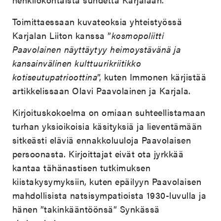
Toimittaessaan kuvateoksia yhteistyössä
Karjalan Liiton kanssa ”
kosmopoliitti
Paavolainen näyttäytyy heimoystävänä ja
kansainvälinen kulttuurikriitikko
kotiseutupatrioottina
”, kuten Immonen kärjistää
artikkelissaan Olavi Paavolainen ja Karjala.
Kirjoituskokoelma on omiaan suhteellistamaan
turhan yksioikoisia käsityksiä ja lieventämään
sitkeästi eläviä ennakkoluuloja Paavolaisen
persoonasta. Kirjoittajat eivät ota jyrkkää
kantaa tähänastisen tutkimuksen
kiistakysymyksiin, kuten epäilyyn Paavolaisen
mahdollisista natsisympatioista 1930-luvulla ja
hänen ”takinkääntöönsä” Synkässä