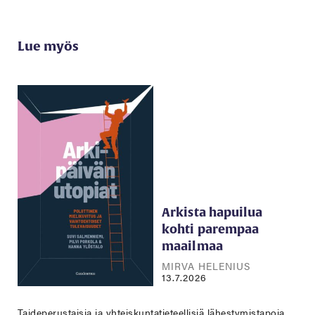
Lue myös
Arkista hapuilua
kohti parempaa
maailmaa
MIRVA HELENIUS
13.7.2026
Taideperustaisia ja yhteiskuntatieteellisiä lähestymistapoja