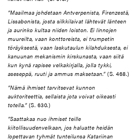
”Maailmaa johdetaan Antverpenista, Firenzestä,
Lissabonista, josta silkkilaivat lähtevät länteen
ja aurinko kultaa niiden loiston. Ei linnojen
muureilta, vaan konttoreista, ei trumpetin
töräyksestä, vaan laskutaulun kilahduksesta, ei
kanuunan mekanismin kirskunasta, vaan siitä
kun kynä rapisee velkakirjalla, jolla tykki,
aseseppä, ruuti ja ammus maksetaan.”
(S. 468.)
”Nämä ihmiset tarvitsevat kunnon
auktoriteettia, sellaista jota voivat oikeasti
totella.”
(S. 630.)
”Saattakaa nuo ihmiset teille
kiitollisuudenvelkaan, jos haluatte heidän
lopettavan tyhmät tunteilunsa Katariinan