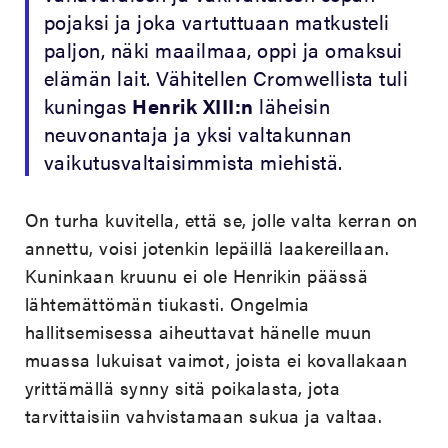
pojaksi ja joka vartuttuaan matkusteli
paljon, näki maailmaa, oppi ja omaksui
elämän lait. Vähitellen Cromwellista tuli
kuningas
Henrik XIII:n
läheisin
neuvonantaja ja yksi valtakunnan
vaikutusvaltaisimmista miehistä.
On turha kuvitella, että se, jolle valta kerran on
annettu, voisi jotenkin lepäillä laakereillaan.
Kuninkaan kruunu ei ole Henrikin päässä
lähtemättömän tiukasti. Ongelmia
hallitsemisessa aiheuttavat hänelle muun
muassa lukuisat vaimot, joista ei kovallakaan
yrittämällä synny sitä poikalasta, jota
tarvittaisiin vahvistamaan sukua ja valtaa.