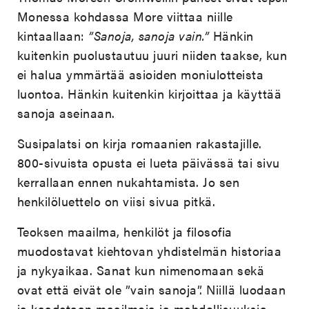
Monessa kohdassa More viittaa niille
kintaallaan:
”Sanoja, sanoja vain.”
Hänkin
kuitenkin puolustautuu juuri niiden taakse, kun
ei halua ymmärtää asioiden moniulotteista
luontoa. Hänkin kuitenkin kirjoittaa ja käyttää
sanoja aseinaan.
Susipalatsi on kirja romaanien rakastajille.
800-sivuista opusta ei lueta päivässä tai sivu
kerrallaan ennen nukahtamista. Jo sen
henkilöluettelo on viisi sivua pitkä.
Teoksen maailma, henkilöt ja filosofia
muodostavat kiehtovan yhdistelmän historiaa
ja nykyaikaa. Sanat kun nimenomaan sekä
ovat että eivät ole ”vain sanoja”. Niillä luodaan
ja kaadetaan maailmoja ja mahdollisuuksia.