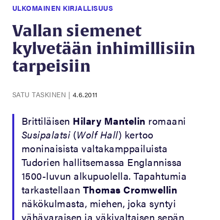
ULKOMAINEN KIRJALLISUUS
Vallan siemenet
kylvetään inhimillisiin
tarpeisiin
SATU TASKINEN
|
4.6.2011
Brittiläisen
Hilary Mantelin
romaani
Susipalatsi
(
Wolf Hall
) kertoo
moninaisista valtakamppailuista
Tudorien hallitsemassa Englannissa
1500-luvun alkupuolella. Tapahtumia
tarkastellaan
Thomas Cromwellin
näkökulmasta, miehen, joka syntyi
vähävaraisen ja väkivaltaisen sepän