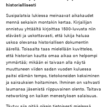
historiallisesti
Susipalatsia lukiessa meinaavat aikakaudet
mennä sekaisin montakin kertaa. Kirjailijan
onnistuu yhtäältä kirjoittaa 1500-luvusta niin
elävästi ja uskottavasti, että lukija haluaa
uskoa olevansa historiallisen dokumentin
äärellä. Toisaalta taas mielellään kuvittelee,
että historian kautta omaa aikaa on helpompi
ymmärtää; mikään ei taivaan alla näytä
muuttuneen viiden sadan vuoden kuluessa
paitsi elämän tempo, tietokoneiden keksiminen
ja sairauksien hoitaminen. Ihminen on vahvasti
laumansa jäsenistä riippuvainen olento. Taitava
networking on kaiken menestyksen salaisuus.
Täytyy siis pitää oikein tietoisesti mielessä,