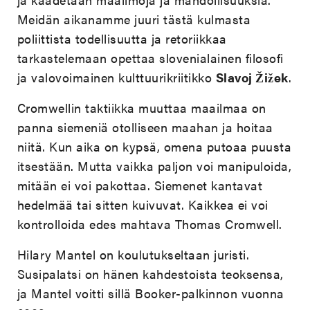
Meidän aikanamme juuri tästä kulmasta
poliittista todellisuutta ja retoriikkaa
tarkastelemaan opettaa slovenialainen filosofi
ja valovoimainen kulttuurikriitikko
Slavoj Žižek
.
Cromwellin taktiikka muuttaa maailmaa on
panna siemeniä otolliseen maahan ja hoitaa
niitä. Kun aika on kypsä, omena putoaa puusta
itsestään. Mutta vaikka paljon voi manipuloida,
mitään ei voi pakottaa. Siemenet kantavat
hedelmää tai sitten kuivuvat. Kaikkea ei voi
kontrolloida edes mahtava Thomas Cromwell.
Hilary Mantel on koulutukseltaan juristi.
Susipalatsi on hänen kahdestoista teoksensa,
ja Mantel voitti sillä Booker-palkinnon vuonna