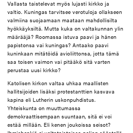
Vallasta taistelevat myös lujasti kirkko ja
valtio. Kuningas tarvitsee verotuloja ollakseen
valmiina suojaamaan maataan mahdollisilta
hyökkäyksiltä. Mutta kuka on valtakunnan ylin
määrääjä? Roomassa istuva paavi ja hänen
papistonsa vai kuningas? Antaako paavi
kuninkaan mitätöidä avioliittonsa, jotta tämä
saa toisen vaimon vai pitääkö sitä varten
perustaa uusi kirkko?
Katolisen kirkon valtaa uhkaa maallisten
hallitsijoiden lisäksi protestanttien kasvava
kapina eli Lutherin uskonpuhdistus.
Yhteiskunta on muuttumassa
demokraattisempaan suuntaan, sitä ei voi
estää millään. Eli kenen joukoissa seisot?
Ihmishenkiä ei valtataistoissa paljon säästellä.