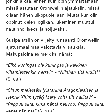
jonkin aikaa, ennen kuin opin ymmärtämään,
missä astutaan Cromwellin ajatuksiin, missä
ollaan hänen ulkopuolellaan. Mutta kun olin
oppinut kielen logiikan, lukeminen muuttui
nautinnolliseksi ja soljuvaksi.
Susipalatsiin on viljelty runsaasti Cromwellin
ajatusmaailmaa valottavia viisauksia.
Makupaloina esimerkiksi nämä:
”Eikö kuningas ole kuningas ja kaikkien
vihamiestenkin herra?”
–
”Niinhän sitä luulisi.”
(S. 88.)
”Sinun mielestäsi [Katariina Aragonialaisen ja
Henrik XIII:n tytär] Mary voisi siis hallita?”
–
”Riippuu siitä, kuka häntä neuvoo. Riippuu siitä,
kenet hän nai.”
(S. 318.)