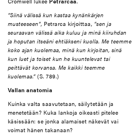
Cromwell lukee
Petrarcaa
.
”Siinä välissä kun kastaa kynänkärjen
musteeseen”
, Petrarca kirjoittaa,
”sen ja
seuraavan välissä aika kuluu ja minä kiiruhdan
ja hoputan itseäni ehtiäkseni kuolla. Me teemme
koko ajan kuolemaa, minä kun kirjoitan, sinä
kun luet ja toiset kun he kuuntelevat tai
peittävät korvansa. Me kaikki teemme
kuolemaa.”
(S. 789.)
Vallan anatomia
Kuinka valta saavutetaan, säilytetään ja
menetetään? Kuka lankoja oikeasti pitelee
käsissään: se jonka alamaiset näkevät vai
voimat hänen takanaan?