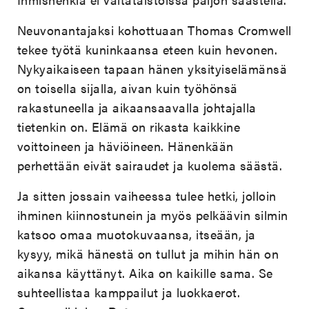
Neuvonantajaksi kohottuaan Thomas Cromwell
tekee työtä kuninkaansa eteen kuin hevonen.
Nykyaikaiseen tapaan hänen yksityiselämänsä
on toisella sijalla, aivan kuin työhönsä
rakastuneella ja aikaansaavalla johtajalla
tietenkin on. Elämä on rikasta kaikkine
voittoineen ja häviöineen. Hänenkään
perhettään eivät sairaudet ja kuolema säästä.
Ja sitten jossain vaiheessa tulee hetki, jolloin
ihminen kiinnostunein ja myös pelkäävin silmin
katsoo omaa muotokuvaansa, itseään, ja
kysyy, mikä hänestä on tullut ja mihin hän on
aikansa käyttänyt. Aika on kaikille sama. Se
suhteellistaa kamppailut ja luokkaerot.