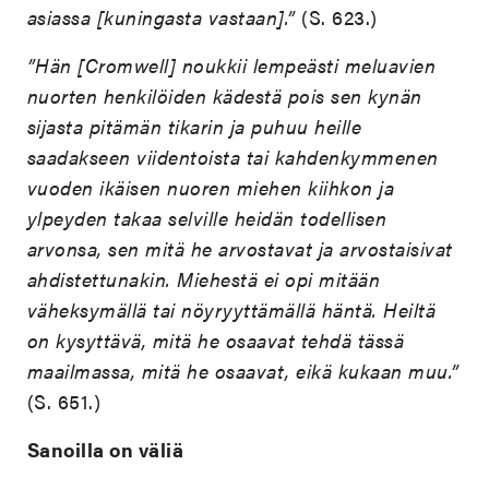
asiassa [kuningasta vastaan].”
(S. 623.)
”Hän [Cromwell] noukkii lempeästi meluavien
nuorten henkilöiden kädestä pois sen kynän
sijasta pitämän tikarin ja puhuu heille
saadakseen viidentoista tai kahdenkymmenen
vuoden ikäisen nuoren miehen kiihkon ja
ylpeyden takaa selville heidän todellisen
arvonsa, sen mitä he arvostavat ja arvostaisivat
ahdistettunakin. Miehestä ei opi mitään
väheksymällä tai nöyryyttämällä häntä. Heiltä
on kysyttävä, mitä he osaavat tehdä tässä
maailmassa, mitä he osaavat, eikä kukaan muu.”
(S. 651.)
Sanoilla on väliä