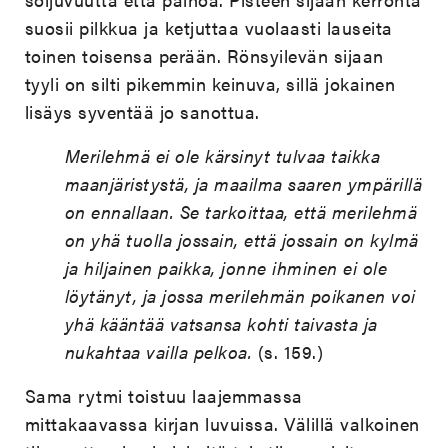
suosii pilkkua ja ketjuttaa vuolaasti lauseita
toinen toisensa perään. Rönsyilevän sijaan
tyyli on silti pikemmin keinuva, sillä jokainen
lisäys syventää jo sanottua.
Merilehmä ei ole kärsinyt tulvaa taikka
maanjäristystä, ja maailma saaren ympärillä
on ennallaan. Se tarkoittaa, että merilehmä
on yhä tuolla jossain, että jossain on kylmä
ja hiljainen paikka, jonne ihminen ei ole
löytänyt, ja jossa merilehmän poikanen voi
yhä kääntää vatsansa kohti taivasta ja
nukahtaa vailla pelkoa.
(s. 159.)
Sama rytmi toistuu laajemmassa
mittakaavassa kirjan luvuissa. Välillä valkoinen