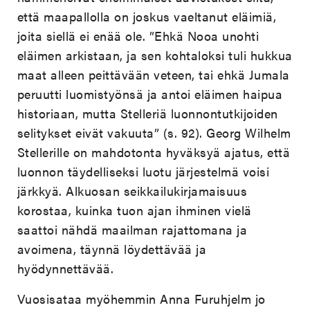
että maapallolla on joskus vaeltanut eläimiä,
joita siellä ei enää ole. ”Ehkä Nooa unohti
eläimen arkistaan, ja sen kohtaloksi tuli hukkua
maat alleen peittävään veteen, tai ehkä Jumala
peruutti luomistyönsä ja antoi eläimen haipua
historiaan, mutta Stelleriä luonnontutkijoiden
selitykset eivät vakuuta” (s. 92). Georg Wilhelm
Stellerille on mahdotonta hyväksyä ajatus, että
luonnon täydelliseksi luotu järjestelmä voisi
järkkyä. Alkuosan seikkailukirjamaisuus
korostaa, kuinka tuon ajan ihminen vielä
saattoi nähdä maailman rajattomana ja
avoimena, täynnä löydettävää ja
hyödynnettävää.
Vuosisataa myöhemmin Anna Furuhjelm jo