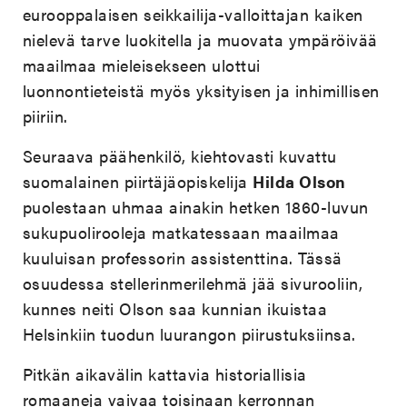
eurooppalaisen seikkailija-valloittajan kaiken
nielevä tarve luokitella ja muovata ympäröivää
maailmaa mieleisekseen ulottui
luonnontieteistä myös yksityisen ja inhimillisen
piiriin.
Seuraava päähenkilö, kiehtovasti kuvattu
suomalainen piirtäjäopiskelija
Hilda Olson
puolestaan uhmaa ainakin hetken 1860-luvun
sukupuolirooleja matkatessaan maailmaa
kuuluisan professorin assistenttina. Tässä
osuudessa stellerinmerilehmä jää sivurooliin,
kunnes neiti Olson saa kunnian ikuistaa
Helsinkiin tuodun luurangon piirustuksiinsa.
Pitkän aikavälin kattavia historiallisia
romaaneja vaivaa toisinaan kerronnan