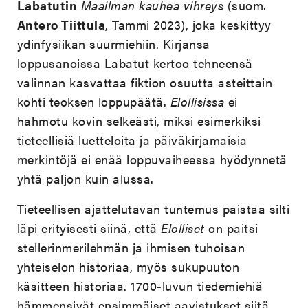
Labatutin
Maailman kauhea vihreys
(suom.
Antero Tiittula
, Tammi 2023), joka keskittyy
ydinfysiikan suurmiehiin. Kirjansa
loppusanoissa Labatut kertoo tehneensä
valinnan kasvattaa fiktion osuutta asteittain
kohti teoksen loppupäätä.
Elollisissa
ei
hahmotu kovin selkeästi, miksi esimerkiksi
tieteellisiä luetteloita ja päiväkirjamaisia
merkintöjä ei enää loppuvaiheessa hyödynnetä
yhtä paljon kuin alussa.
Tieteellisen ajattelutavan tuntemus paistaa silti
läpi erityisesti siinä, että
Elolliset
on paitsi
stellerinmerilehmän ja ihmisen tuhoisan
yhteiselon historiaa, myös sukupuuton
käsitteen historiaa. 1700-luvun tiedemiehiä
hämmensivät ensimmäiset aavistukset siitä,