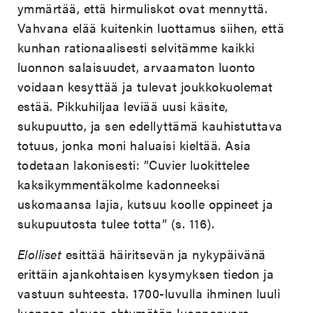
ymmärtää, että hirmuliskot ovat mennyttä.
Vahvana elää kuitenkin luottamus siihen, että
kunhan rationaalisesti selvitämme kaikki
luonnon salaisuudet, arvaamaton luonto
voidaan kesyttää ja tulevat joukkokuolemat
estää. Pikkuhiljaa leviää uusi käsite,
sukupuutto, ja sen edellyttämä kauhistuttava
totuus, jonka moni haluaisi kieltää. Asia
todetaan lakonisesti: ”Cuvier luokittelee
kaksikymmentäkolme kadonneeksi
uskomaansa lajia, kutsuu koolle oppineet ja
sukupuutosta tulee totta” (s. 116).
Elolliset
esittää häiritsevän ja nykypäivänä
erittäin ajankohtaisen kysymyksen tiedon ja
vastuun suhteesta. 1700-luvulla ihminen luuli
luonnon olevan ehtymätön luonnonvara.