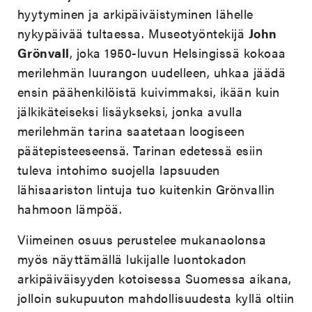
hyytyminen ja arkipäiväistyminen lähelle
nykypäivää tultaessa. Museotyöntekijä
John
Grönvall
, joka 1950-luvun Helsingissä kokoaa
merilehmän luurangon uudelleen, uhkaa jäädä
ensin päähenkilöistä kuivimmaksi, ikään kuin
jälkikäteiseksi lisäykseksi, jonka avulla
merilehmän tarina saatetaan loogiseen
päätepisteeseensä. Tarinan edetessä esiin
tuleva intohimo suojella lapsuuden
lähisaariston lintuja tuo kuitenkin Grönvallin
hahmoon lämpöä.
Viimeinen osuus perustelee mukanaolonsa
myös näyttämällä lukijalle luontokadon
arkipäiväisyyden kotoisessa Suomessa aikana,
jolloin sukupuuton mahdollisuudesta kyllä oltiin