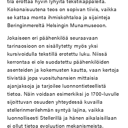
tila erottaa hyvin lyhyitä tekstikappaleita.
Kokonaisuutena teos on sopivan tiivis, vaikka
se kattaa monta ihmiskohtaloa ja sijainteja
Beringinmereltä Helsingin Munamuseoon.
Jokaiseen eri päähenkilöä seuraavaan
tarinaosioon on sisällytetty myös yksi
kursivoidulla tekstillä erotettu luku. Niissä
kerrontaa ei ole suodatettu päähenkilöiden
asenteiden ja kokemusten kautta, vaan kertoja
tiivistää jopa vuosituhansien mittaisia
ajanjaksoja ja tarjoilee luonnontieteellistä
tietoa. Näin voidaan esimerkiksi jo 1700-luvulle
sijoittuvan osuuden yhteydessä kuvailla
stellerinmerilehmän syntyä lajina, vaikka
luonnollisesti Stellerillä ja hänen aikalaisillaan
ei ollut tietoa evoluution mekanismeista.