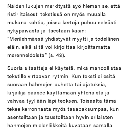
Näiden lukujen merkitystä syö hieman se, että
ristiriitaisesti tekstissä on myös muualla
mukana kohtia, joissa kertoja puhuu selvästi
nykypäivästä ja itsestään käsin:
”Merilehmässä yhdistyvät myytti ja todellinen
eläin, eikä siitä voi kirjoittaa kirjoittamatta
merenneidoista” (s. 43).
Suoria sitaatteja ei käytetä, mikä mahdollistaa
tekstille virtaavan rytmin. Kun teksti ei esitä
suoraan hahmojen puhetta tai ajatuksia,
kirjailija pääsee käyttämään yhtenäistä ja
vahvaa tyyliään läpi teoksen. Toisaalta tämä
tekee kerronnasta myös tasapaksumpaa, kun
asenteiltaan ja taustoiltaan hyvin erilaisten
hahmojen mielenliikkeitä kuvataan samalla