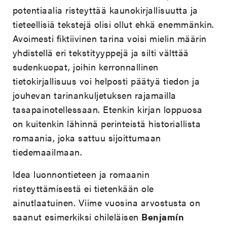
potentiaalia risteyttää kaunokirjallisuutta ja
tieteellisiä tekstejä olisi ollut ehkä enemmänkin.
Avoimesti fiktiivinen tarina voisi mielin määrin
yhdistellä eri tekstityyppejä ja silti välttää
sudenkuopat, joihin kerronnallinen
tietokirjallisuus voi helposti päätyä tiedon ja
jouhevan tarinankuljetuksen rajamailla
tasapainotellessaan. Etenkin kirjan loppuosa
on kuitenkin lähinnä perinteistä historiallista
romaania, joka sattuu sijoittumaan
tiedemaailmaan.
Idea luonnontieteen ja romaanin
risteyttämisestä ei tietenkään ole
ainutlaatuinen. Viime vuosina arvostusta on
saanut esimerkiksi chileläisen
Benjamín