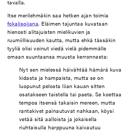
tavalla.
Itse merilehmäkin saa hetken ajan toimia
fokalisoijana
. Eläimen tajuntaa kuvataan
hienosti alitajuisten mielikuvien ja
ruumiillisuuden kautta, mutta ehkä tässäkin
tyyliä olisi voinut viedä vielä pidemmälle
omaan suuntaansa muusta kerronnasta:
Nyt sen mielessä häivähtää hämärä kuva
kidasta ja hampaista, mutta se on
luopunut pelosta liian kauan sitten
osatakseen taistella tai paeta. Se koettaa
tempoa itsensä takaisin mereen, mutta
rantakivet painautuvat nahkaan, köysi
vetää sitä aalloista ja jokaisella
riuhtaisulla harppuuna kaivautuu