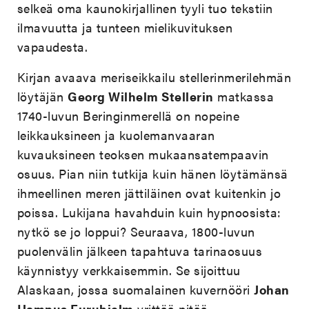
selkeä oma kaunokirjallinen tyyli tuo tekstiin
ilmavuutta ja tunteen mielikuvituksen
vapaudesta.
Kirjan avaava meriseikkailu stellerinmerilehmän
löytäjän
Georg Wilhelm Stellerin
matkassa
1740-luvun Beringinmerellä on nopeine
leikkauksineen ja kuolemanvaaran
kuvauksineen teoksen mukaansatempaavin
osuus. Pian niin tutkija kuin hänen löytämänsä
ihmeellinen meren jättiläinen ovat kuitenkin jo
poissa. Lukijana havahduin kuin hypnoosista:
nytkö se jo loppui? Seuraava, 1800-luvun
puolenvälin jälkeen tapahtuva tarinaosuus
käynnistyy verkkaisemmin. Se sijoittuu
Alaskaan, jossa suomalainen kuvernööri
Johan
Hampus Furuhjelm
yrittää pitää