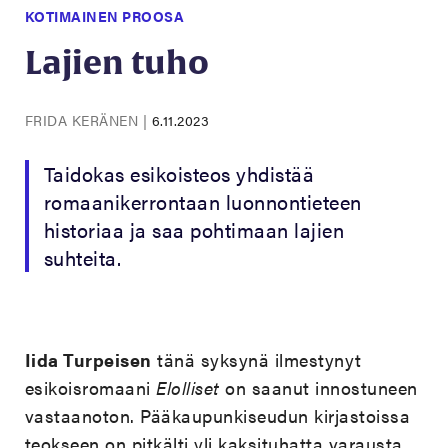
KOTIMAINEN PROOSA
Lajien tuho
FRIDA KERÄNEN
|
6.11.2023
Taidokas esikoisteos yhdistää
romaanikerrontaan luonnontieteen
historiaa ja saa pohtimaan lajien
suhteita.
Iida
Turpeisen
tänä syksynä ilmestynyt
esikoisromaani
Elolliset
on saanut innostuneen
vastaanoton. Pääkaupunkiseudun kirjastoissa
teokseen on pitkälti yli kaksituhatta varausta.