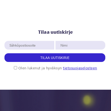
Tilaa uutiskirje
TILAA UUTISKIRJE
Olen lukenut ja hyväksyn
tietosuojaselosteen