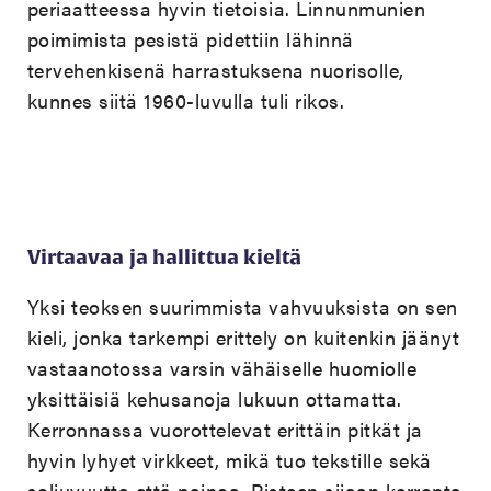
periaatteessa hyvin tietoisia. Linnunmunien
poimimista pesistä pidettiin lähinnä
tervehenkisenä harrastuksena nuorisolle,
kunnes siitä 1960-luvulla tuli rikos.
Virtaavaa ja hallittua kieltä
Yksi teoksen suurimmista vahvuuksista on sen
kieli, jonka tarkempi erittely on kuitenkin jäänyt
vastaanotossa varsin vähäiselle huomiolle
yksittäisiä kehusanoja lukuun ottamatta.
Kerronnassa vuorottelevat erittäin pitkät ja
hyvin lyhyet virkkeet, mikä tuo tekstille sekä
soljuvuutta että painoa. Pisteen sijaan kerronta