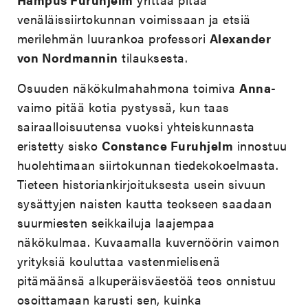
venäläissiirtokunnan voimissaan ja etsiä
merilehmän luurankoa professori
Alexander
von Nordmannin
tilauksesta.
Osuuden näkökulmahahmona toimiva
Anna
-
vaimo pitää kotia pystyssä, kun taas
sairaalloisuutensa vuoksi yhteiskunnasta
eristetty sisko
Constance Furuhjelm
innostuu
huolehtimaan siirtokunnan tiedekokoelmasta.
Tieteen historiankirjoituksesta usein sivuun
sysättyjen naisten kautta teokseen saadaan
suurmiesten seikkailuja laajempaa
näkökulmaa. Kuvaamalla kuvernöörin vaimon
yrityksiä kouluttaa vastenmielisenä
pitämäänsä alkuperäisväestöä teos onnistuu
osoittamaan karusti sen, kuinka