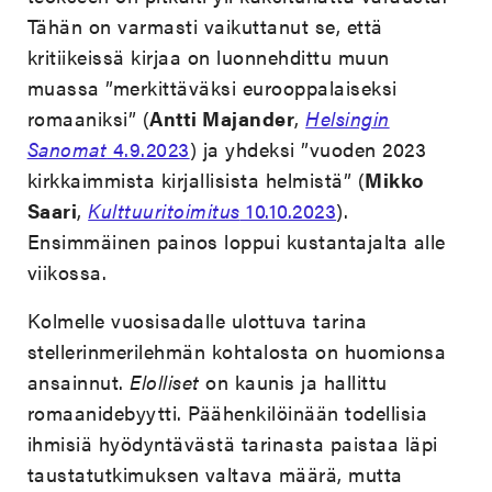
Tähän on varmasti vaikuttanut se, että
kritiikeissä kirjaa on luonnehdittu muun
muassa ”merkittäväksi eurooppalaiseksi
romaaniksi” (
Antti Majander
,
Helsingin
Sanomat
4.9.2023
) ja yhdeksi ”vuoden 2023
kirkkaimmista kirjallisista helmistä” (
Mikko
Saari
,
Kulttuuritoimitus
10.10.2023
).
Ensimmäinen painos loppui kustantajalta alle
viikossa.
Kolmelle vuosisadalle ulottuva tarina
stellerinmerilehmän kohtalosta on huomionsa
ansainnut.
Elolliset
on kaunis ja hallittu
romaanidebyytti. Päähenkilöinään todellisia
ihmisiä hyödyntävästä tarinasta paistaa läpi
taustatutkimuksen valtava määrä, mutta