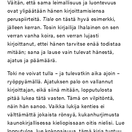
Väitän, että sama leimallisuus ja luontevuus
ovat ylipäätään hänen kirjoittamisiensa
peruspiirteitä.
Tisle
on tästä hyvä esimerkki,
jälleen kerran. Tosin kirjailija Ihalainen on sen
verran vanha koira, sen verran lujasti
kirjoittanut, ettei hänen tarvitse enää todistaa
mitään; sana ja lause vain tulevat hänestä,
ajatus ja päämäärä.
Toki ne voivat tulla – ja tulevatkin aika ajoin –
ryöppyämällä. Ajatuksen palo on vallannut
kirjoittajan, eikä siinä mitään, lopputulosta
pitää lukea tätä vasten. Tämä on vilpitöntä,
näin hän sanoo. Vaikka lukija kenties ei
välttämättä jokaista rönsyä, kukanhurjimusta
kaunokirjallisessa kieliopissaan oitis nielisi. Lue
lopputulos, lue kokonaisuus, tämä kirja tuntuu