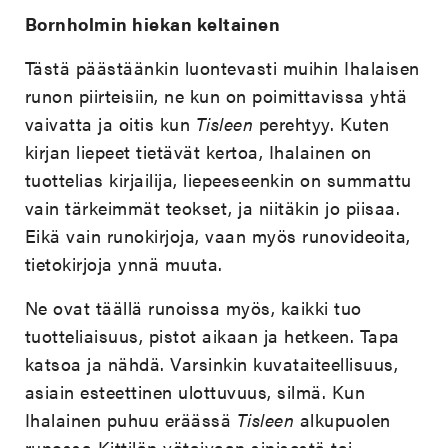
Bornholmin hiekan keltainen
Tästä päästäänkin luontevasti muihin Ihalaisen
runon piirteisiin, ne kun on poimittavissa yhtä
vaivatta ja oitis kun
Tisleen
perehtyy. Kuten
kirjan liepeet tietävät kertoa, Ihalainen on
tuottelias kirjailija, liepeeseenkin on summattu
vain tärkeimmät teokset, ja niitäkin jo piisaa.
Eikä vain runokirjoja, vaan myös runovideoita,
tietokirjoja ynnä muuta.
Ne ovat täällä runoissa myös, kaikki tuo
tuotteliaisuus, pistot aikaan ja hetkeen. Tapa
katsoa ja nähdä. Varsinkin kuvataiteellisuus,
asiain esteettinen ulottuvuus, silmä. Kun
Ihalainen puhuu eräässä
Tisleen
alkupuolen
runossa Kittilän yötaivaan sinisestä tai