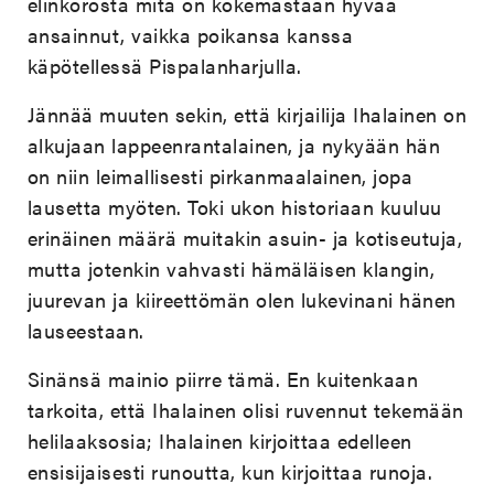
elinkorosta mitä on kokemastaan hyvää
ansainnut, vaikka poikansa kanssa
käpötellessä Pispalanharjulla.
Jännää muuten sekin, että kirjailija Ihalainen on
alkujaan lappeenrantalainen, ja nykyään hän
on niin leimallisesti pirkanmaalainen, jopa
lausetta myöten. Toki ukon historiaan kuuluu
erinäinen määrä muitakin asuin- ja kotiseutuja,
mutta jotenkin vahvasti hämäläisen klangin,
juurevan ja kiireettömän olen lukevinani hänen
lauseestaan.
Sinänsä mainio piirre tämä. En kuitenkaan
tarkoita, että Ihalainen olisi ruvennut tekemään
helilaaksosia; Ihalainen kirjoittaa edelleen
ensisijaisesti runoutta, kun kirjoittaa runoja.