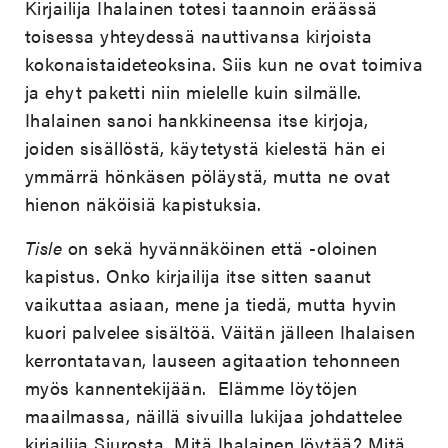
Kirjailija Ihalainen totesi taannoin eräässä
toisessa yhteydessä nauttivansa kirjoista
kokonaistaideteoksina. Siis kun ne ovat toimiva
ja ehyt paketti niin mielelle kuin silmälle.
Ihalainen sanoi hankkineensa itse kirjoja,
joiden sisällöstä, käytetystä kielestä hän ei
ymmärrä hönkäsen pöläystä, mutta ne ovat
hienon näköisiä kapistuksia.
Tisle
on sekä hyvännäköinen että -oloinen
kapistus. Onko kirjailija itse sitten saanut
vaikuttaa asiaan, mene ja tiedä, mutta hyvin
kuori palvelee sisältöä. Väitän jälleen Ihalaisen
kerrontatavan, lauseen agitaation tehonneen
myös kannentekijään. Elämme löytöjen
maailmassa, näillä sivuilla lukijaa johdattelee
kirjailija Siurosta. Mitä Ihalainen löytää? Mitä