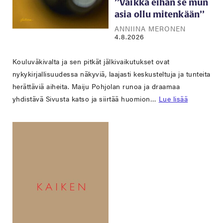
’’Vaikka eihän se mun
asia ollu mitenkään’’
ANNIINA MERONEN
4.8.2026
Kouluväkivalta ja sen pitkät jälkivaikutukset ovat
nykykirjallisuudessa näkyviä, laajasti keskusteltuja ja tunteita
herättäviä aiheita. Maiju Pohjolan runoa ja draamaa
yhdistävä Sivusta katso ja siirtää huomion…
Lue lisää