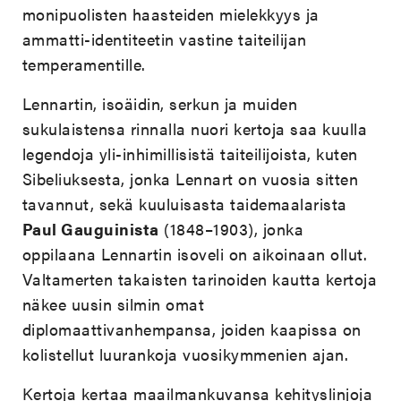
monipuolisten haasteiden mielekkyys ja
ammatti-identiteetin vastine taiteilijan
temperamentille.
Lennartin, isoäidin, serkun ja muiden
sukulaistensa rinnalla nuori kertoja saa kuulla
legendoja yli-inhimillisistä taiteilijoista, kuten
Sibeliuksesta, jonka Lennart on vuosia sitten
tavannut, sekä kuuluisasta taidemaalarista
Paul Gauguinista
(1848–1903), jonka
oppilaana Lennartin isoveli on aikoinaan ollut.
Valtamerten takaisten tarinoiden kautta kertoja
näkee uusin silmin omat
diplomaattivanhempansa, joiden kaapissa on
kolistellut luurankoja vuosikymmenien ajan.
Kertoja kertaa maailmankuvansa kehityslinjoja