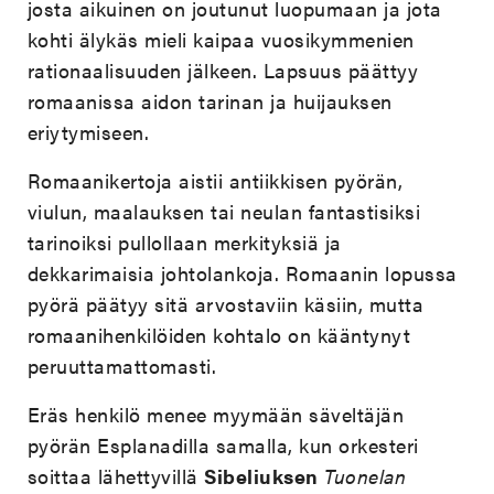
josta aikuinen on joutunut luopumaan ja jota
kohti älykäs mieli kaipaa vuosikymmenien
rationaalisuuden jälkeen. Lapsuus päättyy
romaanissa aidon tarinan ja huijauksen
eriytymiseen.
Romaanikertoja aistii antiikkisen pyörän,
viulun, maalauksen tai neulan fantastisiksi
tarinoiksi pullollaan merkityksiä ja
dekkarimaisia johtolankoja. Romaanin lopussa
pyörä päätyy sitä arvostaviin käsiin, mutta
romaanihenkilöiden kohtalo on kääntynyt
peruuttamattomasti.
Eräs henkilö menee myymään säveltäjän
pyörän Esplanadilla samalla, kun orkesteri
soittaa lähettyvillä
Sibeliuksen
Tuonelan