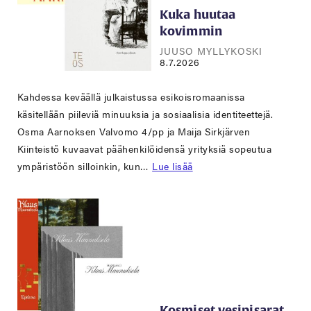
Kuka huutaa
kovimmin
JUUSO MYLLYKOSKI
8.7.2026
Kahdessa keväällä julkaistussa esikoisromaanissa
käsitellään piileviä minuuksia ja sosiaalisia identiteettejä.
Osma Aarnoksen Valvomo 4/pp ja Maija Sirkjärven
Kiinteistö kuvaavat päähenkilöidensä yrityksiä sopeutua
ympäristöön silloinkin, kun…
Lue lisää
Kosmiset vesipisarat