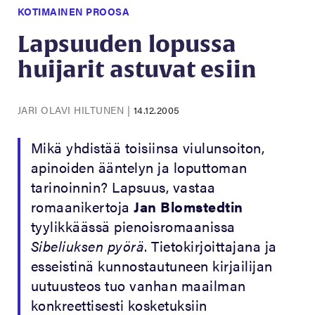
KOTIMAINEN PROOSA
Lapsuuden lopussa
huijarit astuvat esiin
JARI OLAVI HILTUNEN
|
14.12.2005
Mikä yhdistää toisiinsa viulunsoiton,
apinoiden ääntelyn ja loputtoman
tarinoinnin? Lapsuus, vastaa
romaanikertoja
Jan Blomstedtin
tyylikkäässä pienoisromaanissa
Sibeliuksen pyörä
. Tietokirjoittajana ja
esseistinä kunnostautuneen kirjailijan
uutuusteos tuo vanhan maailman
konkreettisesti kosketuksiin