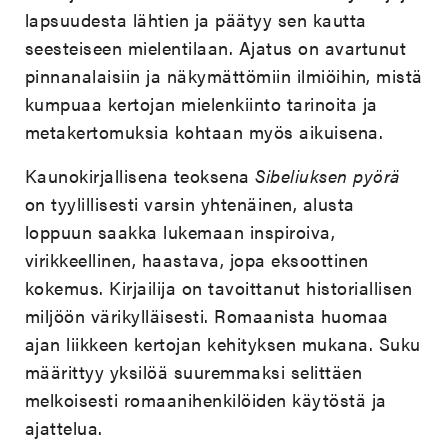
lapsuudesta lähtien ja päätyy sen kautta
seesteiseen mielentilaan. Ajatus on avartunut
pinnanalaisiin ja näkymättömiin ilmiöihin, mistä
kumpuaa kertojan mielenkiinto tarinoita ja
metakertomuksia kohtaan myös aikuisena.
Kaunokirjallisena teoksena
Sibeliuksen pyörä
on tyylillisesti varsin yhtenäinen, alusta
loppuun saakka lukemaan inspiroiva,
virikkeellinen, haastava, jopa eksoottinen
kokemus. Kirjailija on tavoittanut historiallisen
miljöön värikylläisesti. Romaanista huomaa
ajan liikkeen kertojan kehityksen mukana. Suku
määrittyy yksilöä suuremmaksi selittäen
melkoisesti romaanihenkilöiden käytöstä ja
ajattelua.