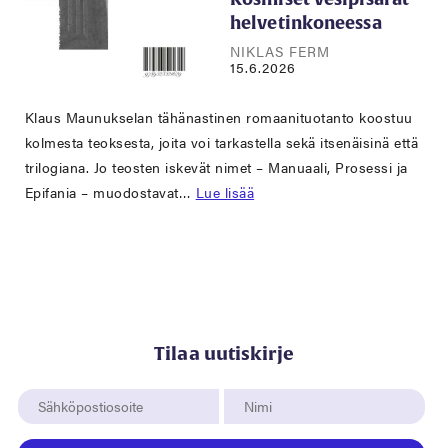
helvetinkoneessa
NIKLAS FERM
15.6.2026
Klaus Maunukselan tähänastinen romaanituotanto koostuu
kolmesta teoksesta, joita voi tarkastella sekä itsenäisinä että
trilogiana. Jo teosten iskevät nimet – Manuaali, Prosessi ja
Epifania – muodostavat…
Lue lisää
Tilaa uutiskirje