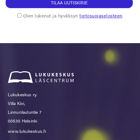
TILAA UUTISKIRJE
Olen lukenut ja hyväksyn
tietosuojaselosteen
Lukukeskus ry.
Villa Kivi,
Linnunlauluntie 7
00530 Helsinki
www.lukukeskus.fi