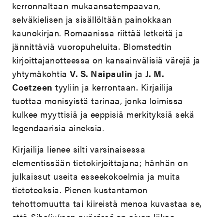
kerronnaltaan mukaansatempaavan,
selväkielisen ja sisällöltään painokkaan
kaunokirjan. Romaanissa riittää letkeitä ja
jännittäviä vuoropuheluita. Blomstedtin
kirjoittajanotteessa on kansainvälisiä värejä ja
yhtymäkohtia
V. S. Naipaulin
ja
J. M.
Coetzeen
tyyliin ja kerrontaan. Kirjailija
tuottaa monisyistä tarinaa, jonka loimissa
kulkee myyttisiä ja eeppisiä merkityksiä sekä
legendaarisia aineksia.
Kirjailija lienee silti varsinaisessa
elementissään tietokirjoittajana; hänhän on
julkaissut useita esseekokoelmia ja muita
tietoteoksia. Pienen kustantamon
tehottomuutta tai kiireistä menoa kuvastaa se,
että
Sibeliuksen pyörässä
on aivan liikaa