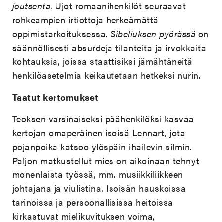
joutsenta
. Ujot romaanihenkilöt seuraavat
rohkeampien irtiottoja herkeämättä
oppimistarkoituksessa.
Sibeliuksen pyörässä
on
säännöllisesti absurdeja tilanteita ja irvokkaita
kohtauksia, joissa staattisiksi jämähtäneitä
henkilöasetelmia keikautetaan hetkeksi nurin.
Taatut kertomukset
Teoksen varsinaiseksi päähenkilöksi kasvaa
kertojan omaperäinen isoisä Lennart, jota
pojanpoika katsoo ylöspäin ihailevin silmin.
Paljon matkustellut mies on aikoinaan tehnyt
monenlaista työssä, mm. musiikkiliikkeen
johtajana ja viulistina. Isoisän hauskoissa
tarinoissa ja persoonallisissa heitoissa
kirkastuvat mielikuvituksen voima,