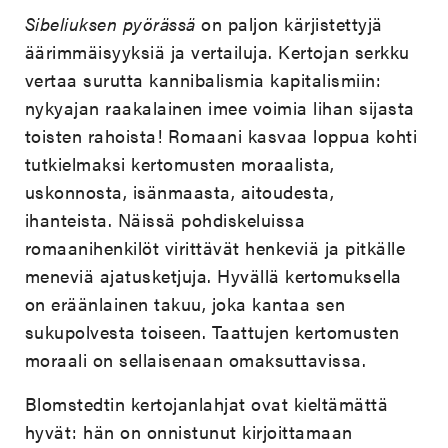
Sibeliuksen pyörässä
on paljon kärjistettyjä
äärimmäisyyksiä ja vertailuja. Kertojan serkku
vertaa surutta kannibalismia kapitalismiin:
nykyajan raakalainen imee voimia lihan sijasta
toisten rahoista! Romaani kasvaa loppua kohti
tutkielmaksi kertomusten moraalista,
uskonnosta, isänmaasta, aitoudesta,
ihanteista. Näissä pohdiskeluissa
romaanihenkilöt virittävät henkeviä ja pitkälle
meneviä ajatusketjuja. Hyvällä kertomuksella
on eräänlainen takuu, joka kantaa sen
sukupolvesta toiseen. Taattujen kertomusten
moraali on sellaisenaan omaksuttavissa.
Blomstedtin kertojanlahjat ovat kieltämättä
hyvät: hän on onnistunut kirjoittamaan