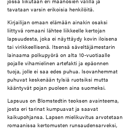
jossa liikutaan eri maanosien välillä ja
tavataan varsin erikoisia henkilöitä.
Kirjailijan omaan elämään ainakin osaksi
liittyvä romaani lähtee liikkeelle kertojan
lapsuudesta, joka ei näyttäydy kovin iloisena
tai virikkeellisenä. Itsensä säveltäjämestarin
lainaama polkupyörä on alta 10-vuotiaalle
pojalle vihamielinen artefakti ja epäonnen
tuoja, jolle ei saa edes puhua. Isovanhemmat
puhuvat keskenään tylsiä ruotsiksi mutta
kääntyvät pojan puoleen aina suomeksi.
Lapsuus on Blomstedtin teoksen avainteema,
josta eri tarinat kumpuavat ja saavat
kaikupohjansa. Lapsen mielikuvitus arvotetaan
romaanissa kertomusten runsaudensarveksi,