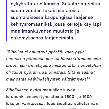
nykykulttuurin kanssa. Sukutarina reilun
sadan vuoden takaisista ajoista
suomalaisessa kaupungissa laajenee
kehitysromaaniksi, jossa kertoja käy läpi
maailmankuvansa muutosta ja
näkemyksensä laajenemista.
”Sibelius ei halunnut pyörää, vaan pyysi
Lennartia pitämään sen tai hankkiutumaan siitä
eroon, sen omistajasta hiiskumatta, hänestähän
oli tullut pyörän uusi omistaja. Sitä ei saanut
mainostaa väärinkäsitysten välttämiseksi.”
Sibeliuksen pyörä
maalailee kuvaa
kaupunkilaissivistyneistöstä 1800- ja 1900-
lukujen vaihteessa. Teos sisältää sukutarinan,