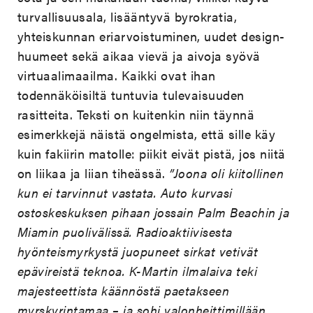
turvallisuusala, lisääntyvä byrokratia,
yhteiskunnan eriarvoistuminen, uudet design-
huumeet sekä aikaa vievä ja aivoja syövä
virtuaalimaailma. Kaikki ovat ihan
todennäköisiltä tuntuvia tulevaisuuden
rasitteita. Teksti on kuitenkin niin täynnä
esimerkkejä näistä ongelmista, että sille käy
kuin fakiirin matolle: piikit eivät pistä, jos niitä
on liikaa ja liian tiheässä.
”Joona oli kiitollinen
kun ei tarvinnut vastata. Auto kurvasi
ostoskeskuksen pihaan jossain Palm Beachin ja
Miamin puolivälissä. Radioaktiivisesta
hyönteismyrkystä juopuneet sirkat vetivät
epävireistä teknoa. K-Martin ilmalaiva teki
majesteettista käännöstä paetakseen
myrskyrintamaa – ja sohi valonheittimillään