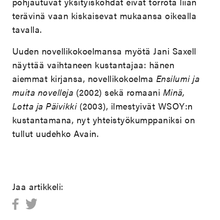
pohjautuvat yksityiskohdat eivät törrötä liian
terävinä vaan kiskaisevat mukaansa oikealla
tavalla.
Uuden novellikokoelmansa myötä Jani Saxell
näyttää vaihtaneen kustantajaa: hänen
aiemmat kirjansa, novellikokoelma
Ensilumi ja
muita novelleja
(2002) sekä romaani
Minä,
Lotta ja Päivikki
(2003), ilmestyivät WSOY:n
kustantamana, nyt yhteistyökumppaniksi on
tullut uudehko Avain.
Jaa artikkeli: