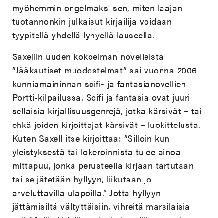
myöhemmin ongelmaksi sen, miten laajan
tuotannonkin julkaisut kirjailija voidaan
tyypitellä yhdellä lyhyellä lauseella.
Saxellin uuden kokoelman novelleista
”Jääkautiset muodostelmat” sai vuonna 2006
kunniamaininnan scifi- ja fantasianovellien
Portti-kilpailussa. Scifi ja fantasia ovat juuri
sellaisia kirjallisuusgenrejä, jotka kärsivät – tai
ehkä joiden kirjoittajat kärsivät – luokittelusta.
Kuten Saxell itse kirjoittaa: ”Silloin kun
yleistyksestä tai lokeroinnista tulee ainoa
mittapuu, jonka perusteella kirjaan tartutaan
tai se jätetään hyllyyn, liikutaan jo
arveluttavilla ulapoilla.” Jotta hyllyyn
jättämisiltä vältyttäisiin, vihreitä marsilaisia