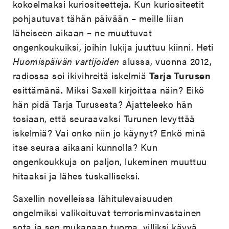
kokoelmaksi kuriositeetteja. Kun kuriositeetit
pohjautuvat tähän päivään – meille liian
läheiseen aikaan – ne muuttuvat
ongenkoukuiksi, joihin lukija juuttuu kiinni. Heti
Huomispäivän vartijoiden
alussa, vuonna 2012,
radiossa soi ikivihreitä iskelmiä
Tarja Turusen
esittämänä. Miksi Saxell kirjoittaa näin? Eikö
hän pidä Tarja Turusesta? Ajatteleeko hän
tosiaan, että seuraavaksi Turunen levyttää
iskelmiä? Vai onko niin jo käynyt? Enkö minä
itse seuraa aikaani kunnolla? Kun
ongenkoukkuja on paljon, lukeminen muuttuu
hitaaksi ja lähes tuskalliseksi.
Saxellin novelleissa lähitulevaisuuden
ongelmiksi valikoituvat terrorisminvastainen
sota ja sen mukanaan tuoma, villiksi käyvä