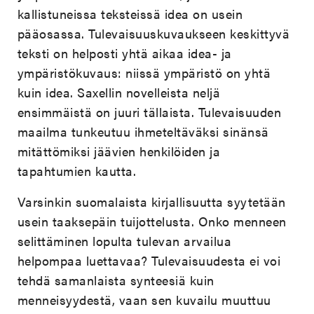
kallistuneissa teksteissä idea on usein
pääosassa. Tulevaisuuskuvaukseen keskittyvä
teksti on helposti yhtä aikaa idea- ja
ympäristökuvaus: niissä ympäristö on yhtä
kuin idea. Saxellin novelleista neljä
ensimmäistä on juuri tällaista. Tulevaisuuden
maailma tunkeutuu ihmeteltäväksi sinänsä
mitättömiksi jäävien henkilöiden ja
tapahtumien kautta.
Varsinkin suomalaista kirjallisuutta syytetään
usein taaksepäin tuijottelusta. Onko menneen
selittäminen lopulta tulevan arvailua
helpompaa luettavaa? Tulevaisuudesta ei voi
tehdä samanlaista synteesiä kuin
menneisyydestä, vaan sen kuvailu muuttuu