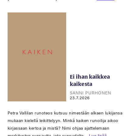
Ei ihan kaikkea
kaikesta
SANNI PURHONEN
23.7.2026
Petra Vallilan runoteos kutsuu nimestään alkaen lukijansa
mukaan kielellä leikittelyyn. Minkä kaiken runoilija aikoo
kirjassaan kertoa ja mistä? Nimi ohjaa ajattelemaan
merkitysten runsautta, jota runoudelta…
Lue lisää