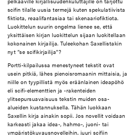
pelkääville kirjallisuudenkuluttajille on tarjottu
scifin tilalle uusia termejä kuten spekulatiivista
fiktiota, reaalifantasiaa tai skenaariofiktiota.
Luokittelun suurin ongelma lienee se, että
yksittäisen kirjan luokittelun sijaan luokitellaan
kokonainen kirjailija. Tuleekohan Saxellistakin
nyt ”se scifikirjailija”?
Portti-kilpailussa menestyneet tekstit ovat
usein pitkiä, lähes pienoisromaanin mittaisia, ja
niille on tyypillistä myös eräänlainen ideapöhö
eli scifi-elementtien ja -rakenteiden
ylitsepursuavaisuus tekstin muiden osa-
alueiden kustannuksella. Tähän luokkaan
Saxellin kirja ainakin sopii. Jos novellit voidaan
karkeasti jakaa idea-, hahmo-, juoni- tai
ympäristökuvausnovelleihin, juuri scifiin