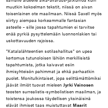
muutkin kokoelman tekstit, niissä on aivan
toisenlainen ote maailmaan. Niissä Saxell myös
siirtyy aiempaa korkeammalle fantasian
asteelle – sille jossa tapahtumien ei tarvitse
enää pyrkiä pysyttelemään luonnonlakien tai
uskottavuuden rajoissa.
”Katalalähteentien sotilashallitus” on upea
kertomus tutunoloisen lähiön merkillisistä
tapahtumista, jotka kaivavat esiin
ihmisyhteisön pahimmat ja ehkä parhaatkin
puolet. Monitulkintaiset, jopa selittämättömiksi
jäävät ilmiöt tuovat mieleen
Jyrki Vainosen
teosten surrealistis-symbolistisen maailman, ja
toistensa joukossa täydellisen yksinäisinä
elävät ihmiset taas muistuttavat
Maarit