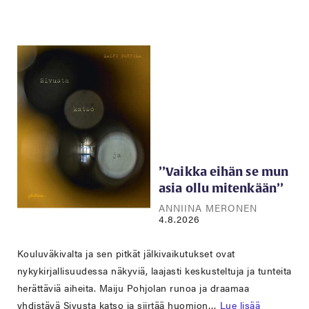
’’Vaikka eihän se mun
asia ollu mitenkään’’
ANNIINA MERONEN
4.8.2026
Kouluväkivalta ja sen pitkät jälkivaikutukset ovat
nykykirjallisuudessa näkyviä, laajasti keskusteltuja ja tunteita
herättäviä aiheita. Maiju Pohjolan runoa ja draamaa
yhdistävä Sivusta katso ja siirtää huomion…
Lue lisää