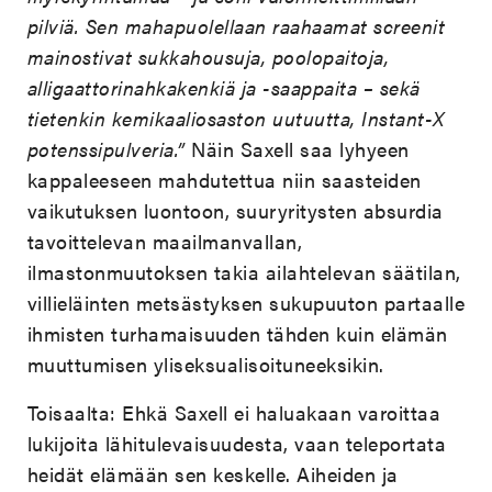
pilviä. Sen mahapuolellaan raahaamat screenit
mainostivat sukkahousuja, poolopaitoja,
alligaattorinahkakenkiä ja -saappaita – sekä
tietenkin kemikaaliosaston uutuutta, Instant-X
potenssipulveria.”
Näin Saxell saa lyhyeen
kappaleeseen mahdutettua niin saasteiden
vaikutuksen luontoon, suuryritysten absurdia
tavoittelevan maailmanvallan,
ilmastonmuutoksen takia ailahtelevan säätilan,
villieläinten metsästyksen sukupuuton partaalle
ihmisten turhamaisuuden tähden kuin elämän
muuttumisen yliseksualisoituneeksikin.
Toisaalta: Ehkä Saxell ei haluakaan varoittaa
lukijoita lähitulevaisuudesta, vaan teleportata
heidät elämään sen keskelle. Aiheiden ja