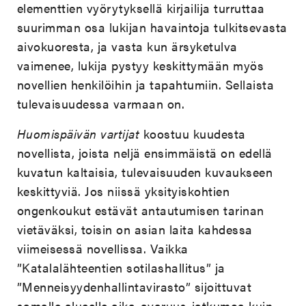
elementtien vyörytyksellä kirjailija turruttaa
suurimman osa lukijan havaintoja tulkitsevasta
aivokuoresta, ja vasta kun ärsyketulva
vaimenee, lukija pystyy keskittymään myös
novellien henkilöihin ja tapahtumiin. Sellaista
tulevaisuudessa varmaan on.
Huomispäivän vartijat
koostuu kuudesta
novellista, joista neljä ensimmäistä on edellä
kuvatun kaltaisia, tulevaisuuden kuvaukseen
keskittyviä. Jos niissä yksityiskohtien
ongenkoukut estävät antautumisen tarinan
vietäväksi, toisin on asian laita kahdessa
viimeisessä novellissa. Vaikka
”Katalalähteentien sotilashallitus” ja
”Menneisyydenhallintavirasto” sijoittuvat
samalle alueelle aika-avaruus-jatkumoa kuin