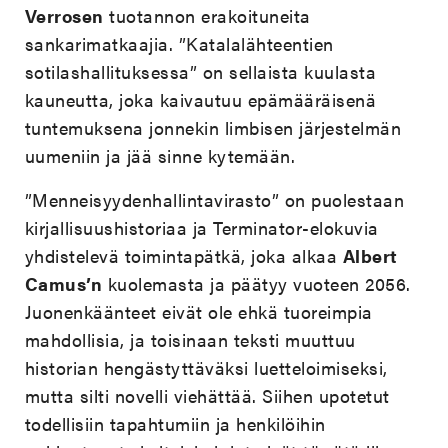
Verrosen
tuotannon erakoituneita
sankarimatkaajia. ”Katalalähteentien
sotilashallituksessa” on sellaista kuulasta
kauneutta, joka kaivautuu epämääräisenä
tuntemuksena jonnekin limbisen järjestelmän
uumeniin ja jää sinne kytemään.
”Menneisyydenhallintavirasto” on puolestaan
kirjallisuushistoriaa ja Terminator-elokuvia
yhdistelevä toimintapätkä, joka alkaa
Albert
Camus’n
kuolemasta ja päätyy vuoteen 2056.
Juonenkäänteet eivät ole ehkä tuoreimpia
mahdollisia, ja toisinaan teksti muuttuu
historian hengästyttäväksi luetteloimiseksi,
mutta silti novelli viehättää. Siihen upotetut
todellisiin tapahtumiin ja henkilöihin