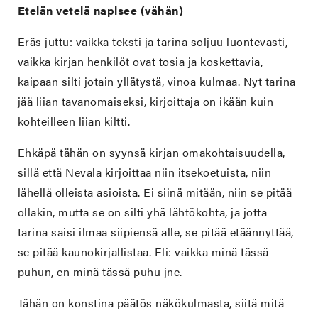
Etelän vetelä napisee (vähän)
Eräs juttu: vaikka teksti ja tarina soljuu luontevasti,
vaikka kirjan henkilöt ovat tosia ja koskettavia,
kaipaan silti jotain yllätystä, vinoa kulmaa. Nyt tarina
jää liian tavanomaiseksi, kirjoittaja on ikään kuin
kohteilleen liian kiltti.
Ehkäpä tähän on syynsä kirjan omakohtaisuudella,
sillä että Nevala kirjoittaa niin itsekoetuista, niin
lähellä olleista asioista. Ei siinä mitään, niin se pitää
ollakin, mutta se on silti yhä lähtökohta, ja jotta
tarina saisi ilmaa siipiensä alle, se pitää etäännyttää,
se pitää kaunokirjallistaa. Eli: vaikka minä tässä
puhun, en minä tässä puhu jne.
Tähän on konstina päätös näkökulmasta, siitä mitä