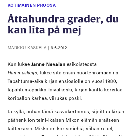
KOTIMAINEN PROOSA
Åttahundra grader, du
kan lita på mej
MARKKU KASKELA
|
6.6.2012
Kun lukee
Janne Nevalan
esikoisteosta
Hammaskeijo
, lukee sitä ensin nuortenromaanina.
Tapahtuma-aika kirjan ensiosiolle on vuosi 1980,
tapahtumapaikka Taivalkoski, kirjan kantta koristaa
koripallon karhea, viirukas poski.
Ja kyllä, onhan tämä kasvukertomus, sijoittuu kirjan
päähenkilön teini-ikäisen Mikon elämän erääseen
taitteeseen. Mikko on korismiehiä, vähän rebel,