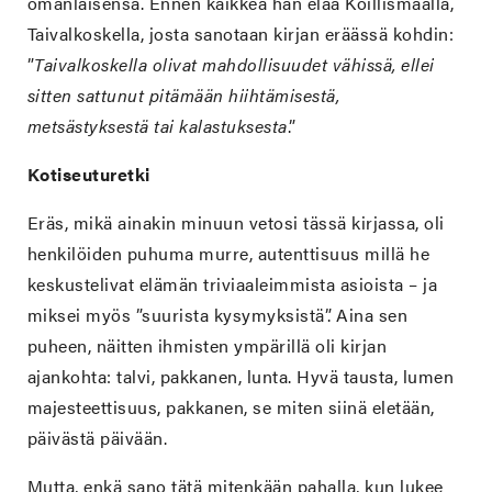
omanlaisensa. Ennen kaikkea hän elää Koillismaalla,
Taivalkoskella, josta sanotaan kirjan eräässä kohdin:
”
Taivalkoskella olivat mahdollisuudet vähissä, ellei
sitten sattunut pitämään hiihtämisestä,
metsästyksestä tai kalastuksesta
.”
Kotiseuturetki
Eräs, mikä ainakin minuun vetosi tässä kirjassa, oli
henkilöiden puhuma murre, autenttisuus millä he
keskustelivat elämän triviaaleimmista asioista – ja
miksei myös ”suurista kysymyksistä”. Aina sen
puheen, näitten ihmisten ympärillä oli kirjan
ajankohta: talvi, pakkanen, lunta. Hyvä tausta, lumen
majesteettisuus, pakkanen, se miten siinä eletään,
päivästä päivään.
Mutta, enkä sano tätä mitenkään pahalla, kun lukee