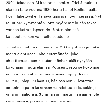
2004, takaa sen. Mikko on aikamies. Edellä mainittu
elämän taite vuonna 1980 heitti hänet Koillismaalta
Porin lähettyville Harjavaltaan isän työn perässä. Nyt
reilut parikymmentä vuotta myöhemmin hän tekee
vanhan kafrun lapsen ristiäisten nimissä
kotiseuturetken vanhoille seuduille.
Ja mitä se sitten on, niin kuin Mikko yrittäisi jotenkin
mahtua entiseen, joko tietämättään, joko
ehdottomasti sen kieltäen: hänhän elää nykyään
kokonaan muuta elämää. Kotiseuturetki se koko ajan
on, puoliksi satua, karvaita havaintoja yhtenään.
Mikon juhlapuku kastuu, hän saa sen kuivatettua
osittain, lopulta kokonaan vaihdettua pois, sekin jo
oma initiaationsa. Summa summarum: sisään ei ole
enää pääsyä, paras olla ihan näin vaan.