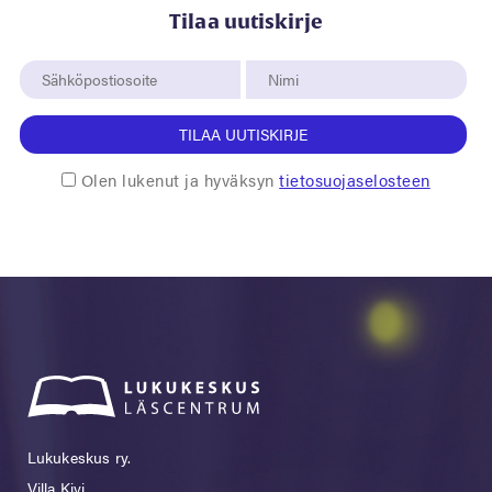
Tilaa uutiskirje
TILAA UUTISKIRJE
Olen lukenut ja hyväksyn
tietosuojaselosteen
Lukukeskus ry.
Villa Kivi,