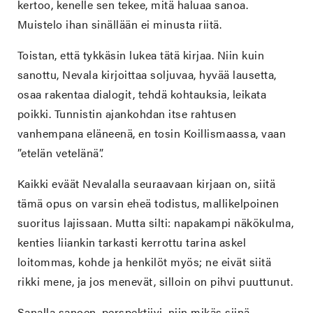
kertoo, kenelle sen tekee, mitä haluaa sanoa.
Muistelo ihan sinällään ei minusta riitä.
Toistan, että tykkäsin lukea tätä kirjaa. Niin kuin
sanottu, Nevala kirjoittaa soljuvaa, hyvää lausetta,
osaa rakentaa dialogit, tehdä kohtauksia, leikata
poikki. Tunnistin ajankohdan itse rahtusen
vanhempana eläneenä, en tosin Koillismaassa, vaan
”etelän vetelänä”.
Kaikki eväät Nevalalla seuraavaan kirjaan on, siitä
tämä opus on varsin eheä todistus, mallikelpoinen
suoritus lajissaan. Mutta silti: napakampi näkökulma,
kenties liiankin tarkasti kerrottu tarina askel
loitommas, kohde ja henkilöt myös; ne eivät siitä
rikki mene, ja jos menevät, silloin on pihvi puuttunut.
Sanalla sanoen, perspektiivi, niin mikäs siinä.