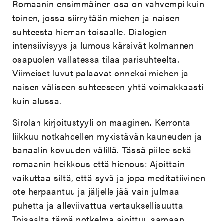
Romaanin ensimmäinen osa on vahvempi kuin
toinen, jossa siirrytään miehen ja naisen
suhteesta hieman toisaalle. Dialogien
intensiivisyys ja lumous kärsivät kolmannen
osapuolen vallatessa tilaa parisuhteelta.
Viimeiset luvut palaavat onneksi miehen ja
naisen väliseen suhteeseen yhtä voimakkaasti
kuin alussa.
Sirolan kirjoitustyyli on maaginen. Kerronta
liikkuu notkahdellen mykistävän kauneuden ja
banaalin kovuuden välillä. Tässä piilee sekä
romaanin heikkous että hienous: Ajoittain
vaikuttaa siltä, että syvä ja jopa meditatiivinen
ote herpaantuu ja jäljelle jää vain julmaa
puhetta ja alleviivattua vertauksellisuutta.
Toisaalta tämä notkelma ajoittuu samaan