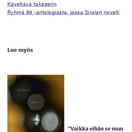
Käveltävä takaperin
Ryhmä 99 -antologiasta, jossa Sirolan novelli
Lue myös
’’Vaikka eihän se mun