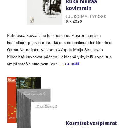
Kuka huutaa
kovimmin
JUUSO MYLLYKOSKI
8.7.2026
Kahdessa keväällä julkaistussa esikoisromaanissa
käsitellään piileviä minuuksia ja sosiaalisia identiteettejä.
Osma Aarnoksen Valvomo 4/pp ja Maija Sirkjärven
Kiinteistö kuvaavat päähenkilöidensä yrityksiä sopeutua
ympäristöön silloinkin, kun…
Lue lisää
Kosmiset vesipisarat