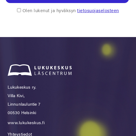
Olen lukenut ja hyväksyn
tietosuojaselosteen
Lukukeskus ry.
Villa Kivi,
Linnunlauluntie 7
00530 Helsinki
www.lukukeskus.fi
Yhteystiedot