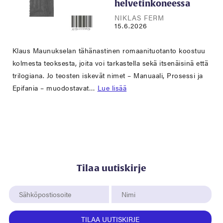
helvetinkoneessa
NIKLAS FERM
15.6.2026
Klaus Maunukselan tähänastinen romaanituotanto koostuu
kolmesta teoksesta, joita voi tarkastella sekä itsenäisinä että
trilogiana. Jo teosten iskevät nimet – Manuaali, Prosessi ja
Epifania – muodostavat…
Lue lisää
Tilaa uutiskirje
TILAA UUTISKIRJE