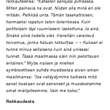
rakkauteensa:
”Katselen sanojasi pimeässä.
Miten painavia ne ovat. Niiden alla minä en ole
mitään. Pelkkää unta. Tämän tasakattoisen,
harmaaksi rapatun talon lokerikossa. Kuin
polttolasin läpi ruumiiseeni laskettuna. Ja sinä.
Sinäkö siinä todella olet. Vierelläni väreilevä
toivomus, jonka haluan toteuttaa. – – Kukaan ei
tunne minua sellaisena kuin sinä unissasi
tunnet. Tässä maailmassa olen niin pelottavan
erilainen.”
Myös naisen ja miehen
symbioottisen suhde muodostaa aivan oman
maailmansa:
”Jos vetäydymme kaikesta mitä
sanat koskaan ovat sanoneet ja muodostamme
omat mielipiteemme. Vain me kaksi.”
Rakkaudesta