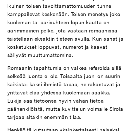
ikuinen toisen tavoittamattomuuden tunne
kamppailevat keskenään. Toisen menetys joko
kuoleman tai parisuhteen lopun kautta on
äärimmäinen pelko, jota vastaan romaanissa
taistellaan eksaktin tieteen avulla. Kun sanat ja
kosketukset loppuvat, numerot ja kaavat
säilyvät muuttumattomina.
Romaanin tapahtumia on vaikea referoida sillä
selkeää juonta ei ole. Toisaalta juoni on suurin
kaikista: kaksi ihmistä tapaa, he rakastuvat ja
yrittävät elää yhdessä kuolemaan saakka.
Lukija saa tietoonsa hyvin vähän tietoa
päähenkilöistä, mutta kuvittelun voimalle Sirola
tarjoaa sitäkin enemmän tilaa.
Henkilöitä kutsutaan yksinkertaisesti naiseksi