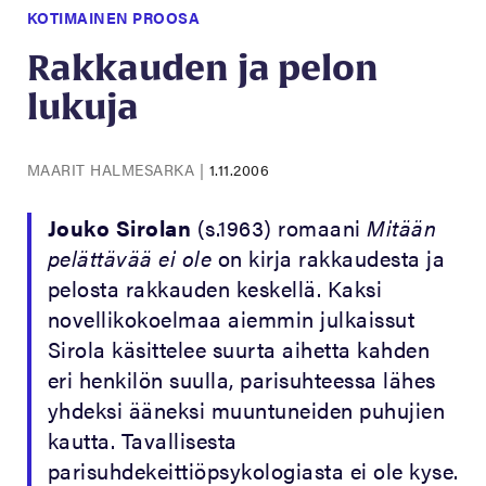
KOTIMAINEN PROOSA
Rakkauden ja pelon
lukuja
MAARIT HALMESARKA
|
1.11.2006
Jouko Sirolan
(s.1963) romaani
Mitään
pelättävää ei ole
on kirja rakkaudesta ja
pelosta rakkauden keskellä. Kaksi
novellikokoelmaa aiemmin julkaissut
Sirola käsittelee suurta aihetta kahden
eri henkilön suulla, parisuhteessa lähes
yhdeksi ääneksi muuntuneiden puhujien
kautta. Tavallisesta
parisuhdekeittiöpsykologiasta ei ole kyse.