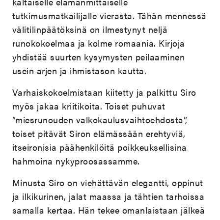
kaltaiselle elämänmittaiselle
tutkimusmatkailijalle vierasta. Tähän mennessä
välitilinpäätöksinä on ilmestynyt neljä
runokokoelmaa ja kolme romaania. Kirjoja
yhdistää suurten kysymysten peilaaminen
usein arjen ja ihmistason kautta.
Varhaiskokoelmistaan kiitetty ja palkittu Siro
myös jakaa kriitikoita. Toiset puhuvat
”miesrunouden valkokaulusvaihtoehdosta”,
toiset pitävät Siron elämässään erehtyviä,
itseironisia päähenkilöitä poikkeuksellisina
hahmoina nykyproosassamme.
Minusta Siro on viehättävän elegantti, oppinut
ja ilkikurinen, jalat maassa ja tähtien tarhoissa
samalla kertaa. Hän tekee omanlaistaan jälkeä