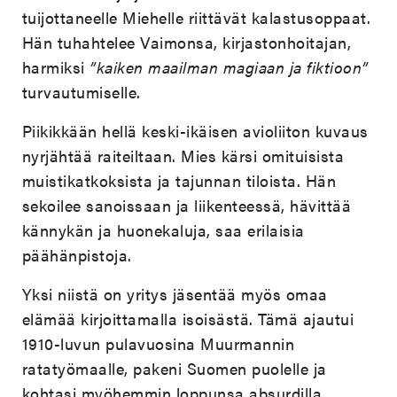
tuijottaneelle Miehelle riittävät kalastusoppaat.
Hän tuhahtelee Vaimonsa, kirjastonhoitajan,
harmiksi
”kaiken maailman magiaan ja fiktioon”
turvautumiselle.
Piikikkään hellä keski-ikäisen avioliiton kuvaus
nyrjähtää raiteiltaan. Mies kärsi omituisista
muistikatkoksista ja tajunnan tiloista. Hän
sekoilee sanoissaan ja liikenteessä, hävittää
kännykän ja huonekaluja, saa erilaisia
päähänpistoja.
Yksi niistä on yritys jäsentää myös omaa
elämää kirjoittamalla isoisästä. Tämä ajautui
1910-luvun pulavuosina Muurmannin
ratatyömaalle, pakeni Suomen puolelle ja
kohtasi myöhemmin loppunsa absurdilla