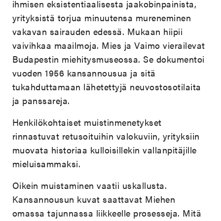
ihmisen eksistentiaalisesta jaakobinpainista,
yrityksistä torjua minuutensa mureneminen
vakavan sairauden edessä. Mukaan hiipii
vaivihkaa maailmoja. Mies ja Vaimo vierailevat
Budapestin miehitysmuseossa. Se dokumentoi
vuoden 1956 kansannousua ja sitä
tukahduttamaan lähetettyjä neuvostosotilaita
ja panssareja.
Henkilökohtaiset muistinmenetykset
rinnastuvat retusoituihin valokuviin, yrityksiin
muovata historiaa kulloisillekin vallanpitäjille
mieluisammaksi.
Oikein muistaminen vaatii uskallusta.
Kansannousun kuvat saattavat Miehen
omassa tajunnassa liikkeelle prosesseja. Mitä