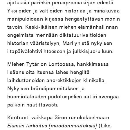
ajatuksia parinkin perusproosakirjan edestä.
Yksilöiden ja valtioiden historiaa ja minäkuvaa
manipuloidaan kirjassa hengästyttävän monin
tavoin. Keski-ikäisen miehen elämänhallinnan
ongelmista mennään diktatuurivaltioiden
historian vääristelyyn, Marilynistä nykyisen
iltapäivälehtiviihteeseen ja julkkisjuoruiluun.
Miehen Tytär on Lontoossa, hankkimassa
lisäansioita itsensä lähes hengiltä
laihduttaneiden anorektikkojen klinikalla.
Nykyisen brändipommituksen ja
huomiotalouden pudotuspelien satiiri svengaa
paikoin nautittavasti.
Kontrasti vaikkapa Siron runokokoelmaan
Elämän tarkoitus [muodonmuutoksia]
(Like,