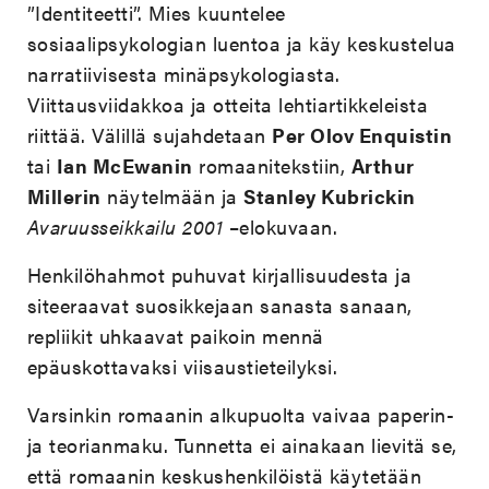
”Identiteetti”. Mies kuuntelee
sosiaalipsykologian luentoa ja käy keskustelua
narratiivisesta minäpsykologiasta.
Viittausviidakkoa ja otteita lehtiartikkeleista
riittää. Välillä sujahdetaan
Per Olov Enquistin
tai
Ian McEwanin
romaanitekstiin,
Arthur
Millerin
näytelmään ja
Stanley Kubrickin
Avaruusseikkailu 2001
–elokuvaan.
Henkilöhahmot puhuvat kirjallisuudesta ja
siteeraavat suosikkejaan sanasta sanaan,
repliikit uhkaavat paikoin mennä
epäuskottavaksi viisaustieteilyksi.
Varsinkin romaanin alkupuolta vaivaa paperin-
ja teorianmaku. Tunnetta ei ainakaan lievitä se,
että romaanin keskushenkilöistä käytetään