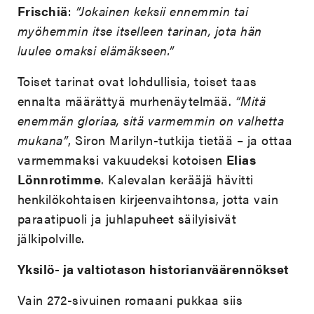
Frischiä
:
”Jokainen keksii ennemmin tai
myöhemmin itse itselleen tarinan, jota hän
luulee omaksi elämäkseen.”
Toiset tarinat ovat lohdullisia, toiset taas
ennalta määrättyä murhenäytelmää.
”Mitä
enemmän gloriaa, sitä varmemmin on valhetta
mukana”
, Siron Marilyn-tutkija tietää – ja ottaa
varmemmaksi vakuudeksi kotoisen
Elias
Lönnrotimme
. Kalevalan kerääjä hävitti
henkilökohtaisen kirjeenvaihtonsa, jotta vain
paraatipuoli ja juhlapuheet säilyisivät
jälkipolville.
Yksilö- ja valtiotason historianväärennökset
Vain 272-sivuinen romaani pukkaa siis