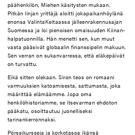
päähenkilön, Miehen käsitysten mukaan.
Pitkän linjan yrittäjä aloitti jokapaikanhöylänä
enonsa ValintaKeitaassa jälleenrakennusajan
Suomessa ja loi pienoisen omaisuuden Kiinan-
halpatuonnilla. Hän menetti sen, kun muut
vasta pääsivät globaalin finanssipelin makuun.
Sen verran on sukanvarressa, että eläkepäivät
on turvattu.
Eikä sitten olekaan. Siron teos on romaani
varmuuksien katoamisesta, sattumasta, joka
määrittää elämäämme. Jopa oma
henkilöhistoriamme, se itsevarman ehdoton
pääkatu, osoittautuu juonelliseksi
tarinankerronnaksi.
Pörssikursseja ja korkotasoa ikänsä