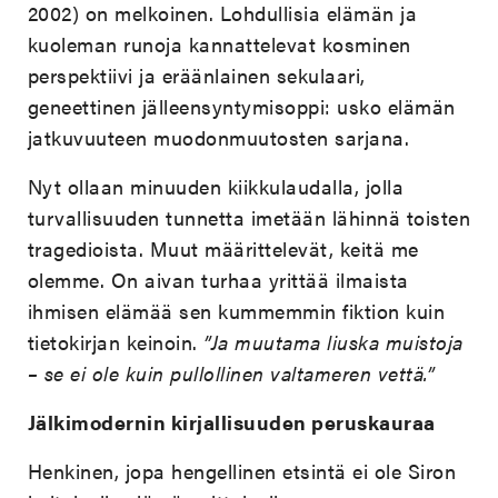
2002) on melkoinen. Lohdullisia elämän ja
kuoleman runoja kannattelevat kosminen
perspektiivi ja eräänlainen sekulaari,
geneettinen jälleensyntymisoppi: usko elämän
jatkuvuuteen muodonmuutosten sarjana.
Nyt ollaan minuuden kiikkulaudalla, jolla
turvallisuuden tunnetta imetään lähinnä toisten
tragedioista. Muut määrittelevät, keitä me
olemme. On aivan turhaa yrittää ilmaista
ihmisen elämää sen kummemmin fiktion kuin
tietokirjan keinoin.
”Ja muutama liuska muistoja
– se ei ole kuin pullollinen valtameren vettä.”
Jälkimodernin kirjallisuuden peruskauraa
Henkinen, jopa hengellinen etsintä ei ole Siron