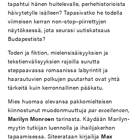
tapahtui hänen huitelevalle, perhehistorioista
häivytetylle isälleen? Tapasivatko he todella
viimeisen kerran non-stop–piirrettyjen
näytöksessä, jota seurasi uutiskatsaus
Budapestista?
Toden ja fiktion, mielensisäisyyksien ja
tekstienvälisyyksien rajoilla surutta
steppaavassa romaanissa labyrintit ja
haarautuvien polkujen puutarhat ovat yhtä
tärkeitä kuin kerronnallinen pääkatu.
Mies huomaa olevansa pakkomielteisen
kiinnostunut muodonmuuttuja
par excellencen
,
Marilyn Monroen
tarinasta. Käydään Marilyn-
myytin tutkijan luennolla ja ihailijakerhon
tapaamisessa. Siteerataan kirjailija
Max