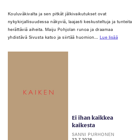
Kouluväkivalta ja sen pitkät jälkivaikutukset ovat
nykykirjallisuudessa näkyviä, laajasti keskusteltuja ja tunteita
herättäviä aiheita. Maiju Pohjolan runoa ja draamaa
yhdistävä Sivusta katso ja siirtää huomion…
Lue lisää
Ei ihan kaikkea
kaikesta
SANNI PURHONEN
23.7.2026