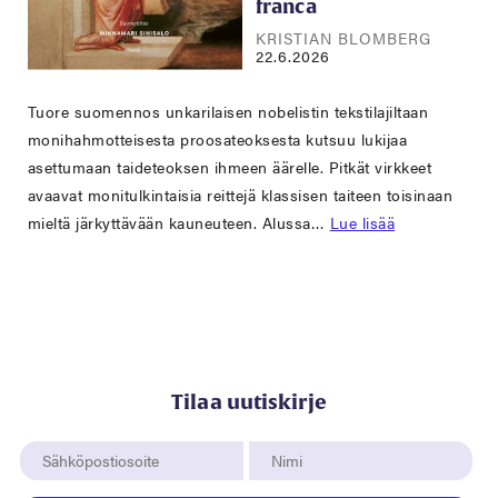
franca
KRISTIAN BLOMBERG
22.6.2026
Tuore suomennos unkarilaisen nobelistin tekstilajiltaan
monihahmotteisesta proosateoksesta kutsuu lukijaa
asettumaan taideteoksen ihmeen äärelle. Pitkät virkkeet
avaavat monitulkintaisia reittejä klassisen taiteen toisinaan
mieltä järkyttävään kauneuteen. Alussa…
Lue lisää
Tilaa uutiskirje