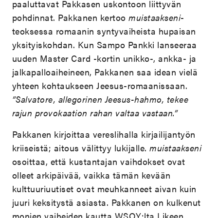
paaluttavat Pakkasen uskontoon liittyvän
pohdinnat. Pakkanen kertoo
muistaakseni
-
teoksessa romaanin syntyvaiheista hupaisan
yksityiskohdan. Kun Sampo Pankki lanseeraa
uuden Master Card -kortin unikko-, ankka- ja
jalkapalloaiheineen, Pakkanen saa idean vielä
yhteen kohtaukseen Jeesus-romaanissaan.
”Salvatore, allegorinen Jeesus-hahmo, tekee
rajun provokaation rahan valtaa vastaan.”
Pakkanen kirjoittaa vereslihalla kirjailijantyön
kriiseistä; aitous välittyy lukijalle.
muistaakseni
osoittaa, että kustantajan vaihdokset ovat
olleet arkipäivää, vaikka tämän kevään
kulttuuriuutiset ovat meuhkanneet aivan kuin
juuri keksitystä asiasta. Pakkanen on kulkenut
monien vaiheiden kautta WSOY:lta Likeen.