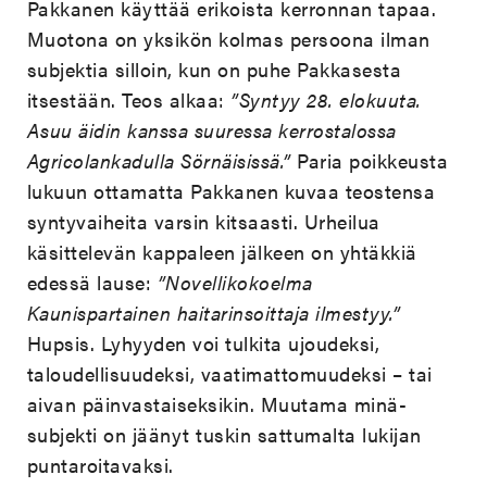
Pakkanen käyttää erikoista kerronnan tapaa.
Muotona on yksikön kolmas persoona ilman
subjektia silloin, kun on puhe Pakkasesta
itsestään. Teos alkaa:
”Syntyy 28. elokuuta.
Asuu äidin kanssa suuressa kerrostalossa
Agricolankadulla Sörnäisissä.”
Paria poikkeusta
lukuun ottamatta Pakkanen kuvaa teostensa
syntyvaiheita varsin kitsaasti. Urheilua
käsittelevän kappaleen jälkeen on yhtäkkiä
edessä lause:
”Novellikokoelma
Kaunispartainen haitarinsoittaja ilmestyy.”
Hupsis. Lyhyyden voi tulkita ujoudeksi,
taloudellisuudeksi, vaatimattomuudeksi – tai
aivan päinvastaiseksikin. Muutama minä-
subjekti on jäänyt tuskin sattumalta lukijan
puntaroitavaksi.