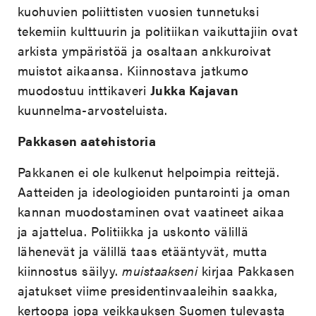
kuohuvien poliittisten vuosien tunnetuksi
tekemiin kulttuurin ja politiikan vaikuttajiin ovat
arkista ympäristöä ja osaltaan ankkuroivat
muistot aikaansa. Kiinnostava jatkumo
muodostuu inttikaveri
Jukka Kajavan
kuunnelma-arvosteluista.
Pakkasen aatehistoria
Pakkanen ei ole kulkenut helpoimpia reittejä.
Aatteiden ja ideologioiden puntarointi ja oman
kannan muodostaminen ovat vaatineet aikaa
ja ajattelua. Politiikka ja uskonto välillä
lähenevät ja välillä taas etääntyvät, mutta
kiinnostus säilyy.
muistaakseni
kirjaa Pakkasen
ajatukset viime presidentinvaaleihin saakka,
kertoopa jopa veikkauksen Suomen tulevasta