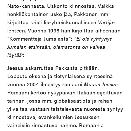
Nato-kannasta. Uskonto kiinnostaa. Vaikka
henkilökohtainen usko jää, Pakkanen mm.
kirjoittaa kristillis-yhteiskunnalliseen
Vartija
-
lehteen. Vuonna 1998 hän kirjoittaa aiheenaan
”Kommentteja Jumalasta”:
”Ei ole ryhtynyt
Jumalan etsintään, olematonta on vaikea
löytää”.
Jeesus askarruttaa Pakkasta pitkään.
Lopputuloksena ja tietynlaisena synteesinä
vuonna 2004 ilmestyy romaani
Muuan Jeesus
.
Romaani kertoo nykypäivän Italiaan sijoittuvan
tarinan, jossa mm. globalisaatiota ja rahan
ylivaltaa vastaan taistelevasta nuoresta syntyy
kiinnostava, evankeliumien Jeesuksen
vaiheisiin rinnastuva hahmo. Romaania