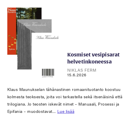
Kosmiset vesipisarat
helvetinkoneessa
NIKLAS FERM
15.6.2026
Klaus Maunukselan tähänastinen romaanituotanto koostuu
kolmesta teoksesta, joita voi tarkastella sekä itsenäisinä että
trilogiana. Jo teosten iskevät nimet – Manuaali, Prosessi ja
Epifania – muodostavat…
Lue lisää