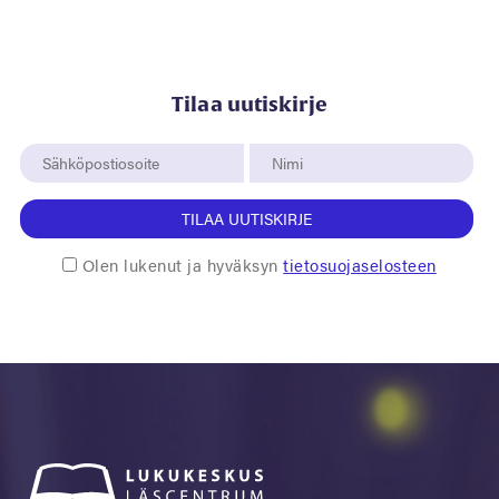
Tilaa uutiskirje
TILAA UUTISKIRJE
Olen lukenut ja hyväksyn
tietosuojaselosteen