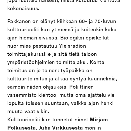
kokonaisuus.
Pakkanen on elänyt kiihkeän 60- ja 70-luvun
kulttuuripolitiikan ytimessä ja kuitenkin koko
ajan hieman sivussa. Biologiksi opiskellut
nuorimies pestautuu Yleisradion
toimittajakurssille ja sitä tietä taloon
ympäristöohjelmien toimittajaksi. Kohta
toimitus on jo toinen: työpaikka on
kulttuuritoimitus ja alkaa syntyä kuunnelmia,
samoin niiden ohjauksia. Poliittinen
vasemmisto kiehtoo, mutta oma ajattelu vie
lopulta toiseen suuntaan, vaikka ajan henki
muuta vaatisikin.
Kulttuuripolitiikan tunnetut nimet
Mirjam
Polkusesta
,
Juha Virkkusesta
moniin