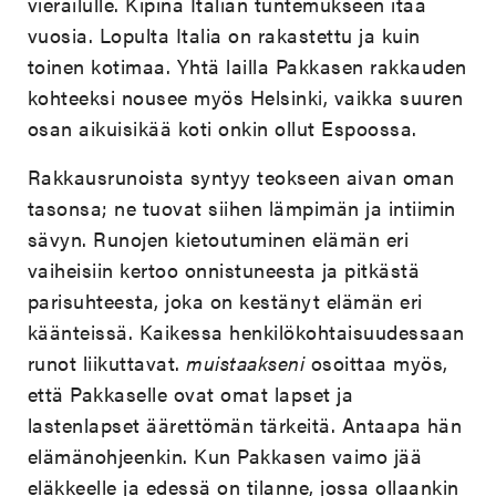
vierailulle. Kipinä Italian tuntemukseen itää
vuosia. Lopulta Italia on rakastettu ja kuin
toinen kotimaa. Yhtä lailla Pakkasen rakkauden
kohteeksi nousee myös Helsinki, vaikka suuren
osan aikuisikää koti onkin ollut Espoossa.
Rakkausrunoista syntyy teokseen aivan oman
tasonsa; ne tuovat siihen lämpimän ja intiimin
sävyn. Runojen kietoutuminen elämän eri
vaiheisiin kertoo onnistuneesta ja pitkästä
parisuhteesta, joka on kestänyt elämän eri
käänteissä. Kaikessa henkilökohtaisuudessaan
runot liikuttavat.
muistaakseni
osoittaa myös,
että Pakkaselle ovat omat lapset ja
lastenlapset äärettömän tärkeitä. Antaapa hän
elämänohjeenkin. Kun Pakkasen vaimo jää
eläkkeelle ja edessä on tilanne, jossa ollaankin