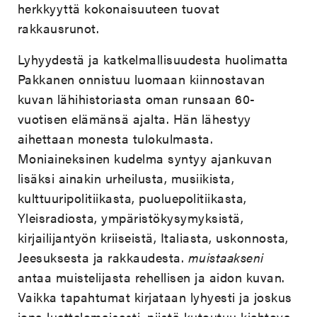
herkkyyttä kokonaisuuteen tuovat
rakkausrunot.
Lyhyydestä ja katkelmallisuudesta huolimatta
Pakkanen onnistuu luomaan kiinnostavan
kuvan lähihistoriasta oman runsaan 60-
vuotisen elämänsä ajalta. Hän lähestyy
aihettaan monesta tulokulmasta.
Moniaineksinen kudelma syntyy ajankuvan
lisäksi ainakin urheilusta, musiikista,
kulttuuripolitiikasta, puoluepolitiikasta,
Yleisradiosta, ympäristökysymyksistä,
kirjailijantyön kriiseistä, Italiasta, uskonnosta,
Jeesuksesta ja rakkaudesta.
muistaakseni
antaa muistelijasta rehellisen ja aidon kuvan.
Vaikka tapahtumat kirjataan lyhyesti ja joskus
jopa luettelomaisesti, niistä kutoutuu kiehtova