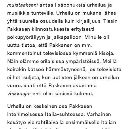
muistaakseni
antaa lisäbonuksia urheilua ja
musiikkia tunteville. Urheilu on mukana lähes
yhtä suurella osuudella kuin kirjailijuus. Tiesin
Pakkasen kiinnostuksesta erityisesti
polkupyöräilyyn ja jalkapalloon. Minulle oli
uutta tietoa, että Pakkanen on mm.
kommentoinut televisiossa kymmeniä kisoja.
Näin elämme erilaisissa ympäristöissä. Meillä
koirakin katsoo hämmästyneenä, jos televisiota
ei heti suljeta, kun uutisten jälkeen on urheilun
vuoro, saati että Pakkasen avustama
Veikkaaja
-lehti olisi käsissä kulunut.
Urheilu on keskeinen osa Pakkasen
intohimoisessa Italia-suhteessa. Varhainen
kesätyö vie rahtilaivalla ensimmäiselle Italian