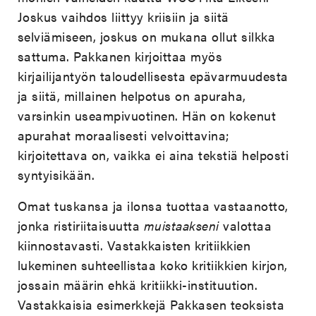
Joskus vaihdos liittyy kriisiin ja siitä
selviämiseen, joskus on mukana ollut silkka
sattuma. Pakkanen kirjoittaa myös
kirjailijantyön taloudellisesta epävarmuudesta
ja siitä, millainen helpotus on apuraha,
varsinkin useampivuotinen. Hän on kokenut
apurahat moraalisesti velvoittavina;
kirjoitettava on, vaikka ei aina tekstiä helposti
syntyisikään.
Omat tuskansa ja ilonsa tuottaa vastaanotto,
jonka ristiriitaisuutta
muistaakseni
valottaa
kiinnostavasti. Vastakkaisten kritiikkien
lukeminen suhteellistaa koko kritiikkien kirjon,
jossain määrin ehkä kritiikki-instituution.
Vastakkaisia esimerkkejä Pakkasen teoksista