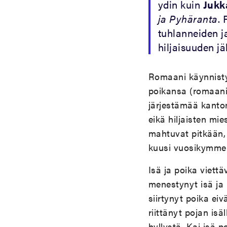
ydin kuin
Jukk
ja Pyhäranta
.
tuhlanneiden 
hiljaisuuden jä
Romaani käynnisty
poikansa (romaanin
järjestämää kantom
eikä hiljaisten mi
mahtuvat pitkään,
kuusi vuosikymme
Isä ja poika viet
menestynyt isä ja 
siirtynyt poika ei
riittänyt pojan is
hyllystä. Kai isä 