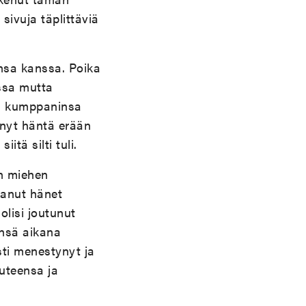
sivuja täplittäviä
nsa kanssa. Poika
ssa mutta
in kumppaninsa
änyt häntä erään
itä silti tuli.
en miehen
aanut hänet
lisi joutunut
nsä aikana
sti menestynyt ja
uteensa ja