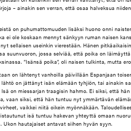
rjoja – ainakin sen verran, että osaa halveksua niiden 
teistä on puhumattomuuden lisäksi huono onni naiste
 joka ei ole koskaan mennyt sänkyyn ruman naisen kan
nyt sellaisen useinkin vierestään. Hänen pitkäaikais
sa suunvuoron, jossa selviää, että poika on läimäytt
sinassa. ”Isänsä poika”, oli naisen tulkinta, mutta ero si
taan on lähtenyt vanhoilla päivillään Espanjaan tois
ähtö on jättänyt isän elämään tyhjiön, tai ainakin s
ä on miessarjan traagisin hahmo. Ei siksi, että hän o
, vaan siksi, että hän tuntuu nyt ymmärtävän elämä
irheet, vaikkei niitä oikein myönnäkään. Taloudellise
omistautunut isä tuntuu hakevan yhteyttä omaan nuoru
. Ukon hautajaiset antavat siihen hyvän syyn.