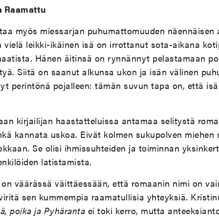
a Raamattu
staa myös miessarjan puhumattomuuden näennäisen a
n vielä leikki-ikäinen isä on irrottanut sota-aikana koti
aatista. Hänen äitinsä on rynnännyt pelastamaan poi
ttyä. Siitä on saanut alkunsa ukon ja isän välinen p
nyt perintönä pojalleen: tämän suvun tapa on, että is
aan kirjailijan haastatteluissa antamaa selitystä rom
 ehkä kannata uskoa. Eivät kolmen sukupolven miehen s
kkaan. Se olisi ihmissuhteiden ja toiminnan yksinkert
kilöiden latistamista.
ija on väärässä väittäessään, että romaanin nimi on vai
 viritä sen kummempia raamatullisia yhteyksiä. Kristi
sä, poika ja Pyhäranta
ei toki kerro, mutta anteeksiant