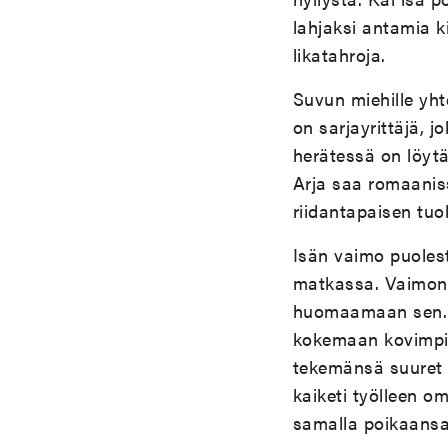
lahjaksi antamia ki
likatahroja.
Suvun miehille yh
on sarjayrittäjä,
herätessä on löytä
Arja saa romaanis
riidantapaisen tuok
Isän vaimo puoles
matkassa. Vaimon l
huomaamaan sen. Is
kokemaan kovimpia
tekemänsä suuret v
kaiketi työlleen 
samalla poikaansa