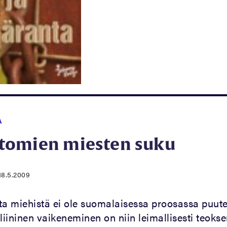
A
omien miesten suku
18.5.2009
 miehistä ei ole suomalaisessa proosassa puute
iininen vaikeneminen on niin leimallisesti teoks