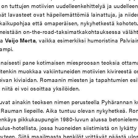
on tuttujen motiivien uudelleenkehittelyä ja uudellee
ät lavasteet ovat häpeilemättömiä lainattuja, ja niid
kaikupohjaa että omaperäisen, nykyhetkestä kohotetu
imeistään on-the-road-taksimatkakohtauksessa väläht
ja
Veijo Merta
, vaikka esimerkiksi humoristina Palviai
ampi.
ranaisesti pane kotimaisen miesproosan teoksia ottam
itenkin muokkaa vakiintuneiden motiivien kivireestä o
opivan kiviaidan. Romaanin miesten ja tapahtumien es
niitä ei voi osoittaa yksilöiden.
uvat ainakin teoksen nimen perusteella Pyhärannan kun
Rauman liepeille. Aika tuntuu olevan nykyhetkeä. R
 henkäys pikkukaupungin 1980-luvun alussa betonielem
us-hotellista, jossa huoneiden siistimistä on lykätty
teen. Siitä maailmasta henkilöt yrittävät päästä ul