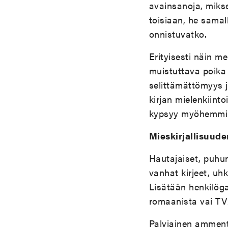
avainsanoja, mikse
toisiaan, he samal
onnistuvatko.
Erityisesti näin m
muistuttava poika
selittämättömyys 
kirjan mielenkiint
kypsyy myöhemmin
Mieskirjallisuude
Hautajaiset, puhum
vanhat kirjeet, uh
Lisätään henkilögal
romaanista vai T
Palviainen ammenta