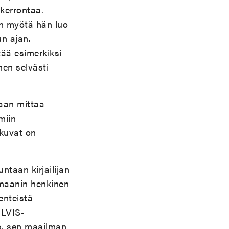
nkerrontaa.
en myötä hän luo
n ajan.
ää esimerkiksi
nen selvästi
aan mittaa
miin
ikuvat on
taan kirjailijan
omaanin henkinen
enteistä
 LVIS-
os, sen maailman