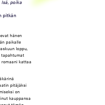
a
Isä, poika
n pitkän
levat hänen
än paikalle
raskuun loppu,
en tapahtumat
a romaani kattaa
äkärinä
atin pitäjäksi
amiseksi on
iminut kauppansa
lukenut tämän