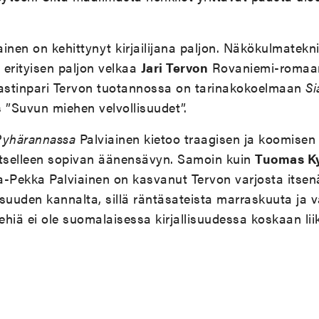
inen on kehittynyt kirjailijana paljon. Näkökulmatekn
n erityisen paljon velkaa
Jari Tervon
Rovaniemi-romaanei
vastinpari Tervon tuotannossa on tarinakokoelmaan
Si
 ”Suvun miehen velvollisuudet”.
 Pyhärannassa
Palviainen kietoo traagisen ja koomisen 
itselleen sopivan äänensävyn. Samoin kuin
Tuomas K
-Pekka Palviainen on kasvanut Tervon varjosta itsenäis
suuden kannalta, sillä räntäsateista marraskuuta ja 
hiä ei ole suomalaisessa kirjallisuudessa koskaan lii