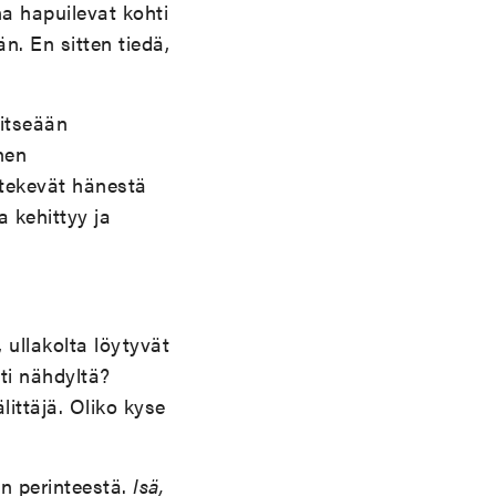
na hapuilevat kohti
. En sitten tiedä,
 itseään
nen
 tekevät hänestä
a kehittyy ja
ullakolta löytyvät
ti nähdyltä?
littäjä. Oliko kyse
n perinteestä.
Isä,