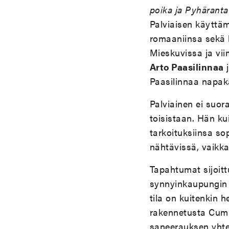
poika ja Pyhäranta
Palviaisen käyttäm
romaaniinsa sekä 
Mieskuvissa ja vi
Arto Paasilinnaa
Paasilinnaa napak
Palviainen ei suo
toisistaan. Hän ku
tarkoituksiinsa s
nähtävissä, vaikka 
Tapahtumat sijoitt
synnyinkaupungin 
tila on kuitenkin
rakennetusta Cumul
saneerauksen yhtey