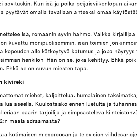
i sovituskin. Kun isä ja poika peijaisviikonlopun aika
la pyytävät omalla tavallaan anteeksi omaa käytöstään
enettelee isä, romaanin syvin hahmo. Vaikka kirjailijaa
 on kuvattu monipuolisemmin, isän toimien jonkinmoi
ja kopeuden alle kätkeytyvä katumus ja jopa nöyryys
oisimman henkilön. Hän on se, joka kehittyy. Ehkä poik
. Ehkä se on suvun miesten tapa.
n kivireki
attomat miehet, kaljoittelua, humalainen taksimatka, 
kailua aseella. Kuulostaako ennen luetulta ja tuhannes
leriaan baarin tarjoilija ja simpsasteleva kiinteistönvä
V2:n maalaisdraamasta?
a kotimaisen miesproosan ja television viihdesarjoje