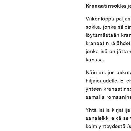
Kranaatinsokka j
Viikonloppu palja
sokka, jonka silloi
löytämästään kran
kranaatin räjähde
jonka isä on jättä
kanssa.
Näin on, jos uskot
hiljaisuudelle. Ei
yhteen kranaatinso
samalla romaanihen
Yhtä lailla kirjail
sanaleikki eikä se
kolmiyhteydestä
I