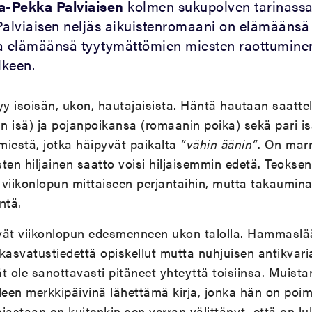
a-Pekka Palviaisen
kolmen sukupolven tarinass
 Palviaisen neljäs aikuistenromaani on elämäänsä
ja elämäänsä tyytymättömien miesten raottumine
lkeen.
y isoisän, ukon, hautajaisista. Häntä hautaan saatte
 isä) ja pojanpoikansa (romaanin poika) sekä pari is
iestä, jotka häipyvät paikalta
”vähin äänin”
. On mar
esten hiljainen saatto voisi hiljaisemmin edetä. Teoks
 viikonlopun mittaiseen perjantaihin, mutta takaumin
ntä.
tävät viikonlopun edesmenneen ukon talolla. Hammaslä
kasvatustiedettä opiskellut mutta nuhjuisen antikvaria
vät ole sanottavasti pitäneet yhteyttä toisiinsa. Muist
älleen merkkipäivinä lähettämä kirja, jonka hän on po
pojastaan on kuitenkin sen verran välittänyt, että on 