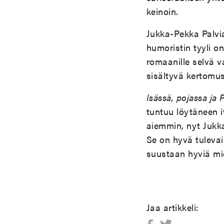
keinoin.
Jukka-Pekka Palvia
humoristin tyyli o
romaanille selvä 
sisältyvä kertomus
Isässä, pojassa ja
tuntuu löytäneen 
aiemmin, nyt Jukka
Se on hyvä tulevai
suustaan hyviä mie
Jaa artikkeli: