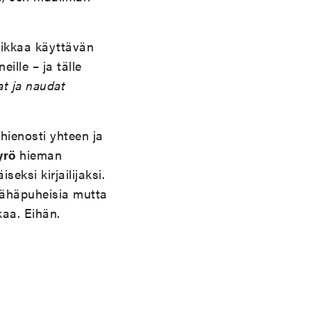
iikkaa käyttävän
lle – ja tälle
at ja naudat
hienosti yhteen ja
yrö
hieman
eksi kirjailijaksi.
vähäpuheisia mutta
kaa. Eihän.