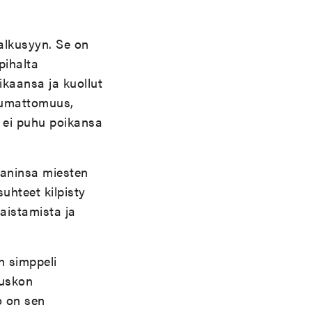
lkusyyn. Se on
pihalta
kaansa ja kuollut
uhumattomuus,
ä ei puhu poikansa
aaninsa miesten
uhteet kilpisty
aistamista ja
n simppeli
nuskon
o on sen