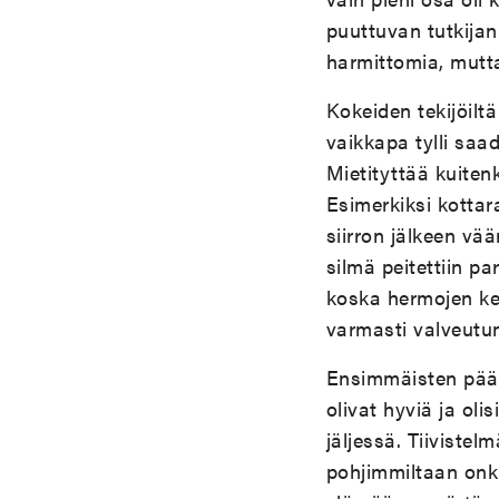
puuttuvan tutkijan
harmittomia, mutta
Kokeiden tekijöilt
vaikkapa tylli saa
Mietityttää kuiten
Esimerkiksi kottara
siirron jälkeen v
silmä peitettiin pa
koska hermojen keh
varmasti valveutun
Ensimmäisten päälu
olivat hyviä ja oli
jäljessä. Tiiviste
pohjimmiltaan onkin