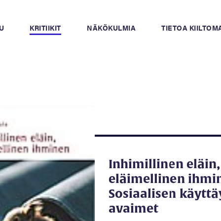
U
KRITIIKIT
NÄKÖKULMIA
TIETOA KIILTO
Inhimillinen eläin,
eläimellinen ihmi
Sosiaalisen käytt
avaimet