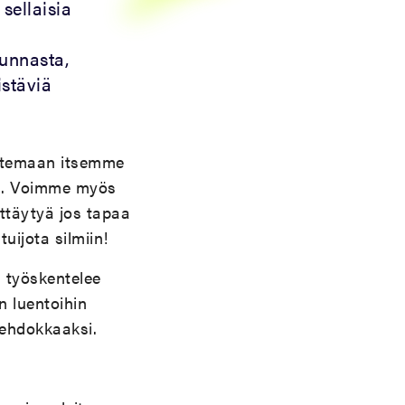
sellaisia
n
unnasta,
istäviä
untemaan itsemme
sa. Voimme myös
yttäytyä jos tapaa
uijota silmiin!
a työskentelee
n luentoihin
-ehdokkaaksi.