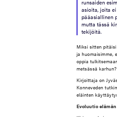
runsaiden esime
asioita, joita 
pääasiallinen 
mutta tässä kir
tekijöitä.
Miksi sitten pitäi
ja huomaisimme, e
oppia tulkitsemaan
metsässä karhun? T
Kirjoittaja on Jyvä
Konneveden tutkimu
eläinten käyttäyty
Evoluutio elämän