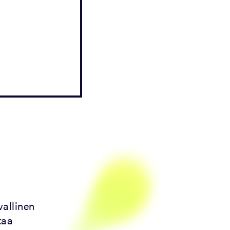
vallinen
taa