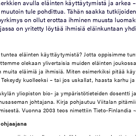
rkkien avulla eläinten käyttäytymistä ja arkea – 
ei muutoin tule pohdittua. Tähän saakka tutkijoide
pyrkimys on ollut erottaa ihminen muusta luomak
jassa on yritetty löytää ihmisiä eläinkuntaan yhd
si tuntea eläinten käyttäytymistä? Jotta oppisimme t
ttemme olekaan ylivertaisia muiden eläinten joukos
 muita eläimiä ja ihmisiä. Miten esimerkiksi pitää kä
ekeydy kuolleeksi – tai jos uskallat, haasta karhu ja t
skylän yliopiston bio- ja ympäristötieteiden dosentti j
saseman johtajana. Kirja pohjautuu Viitalan pitämii
misestä. Vuonna 2003 teos nimettiin Tieto-Finlandia 
 ohjaajana