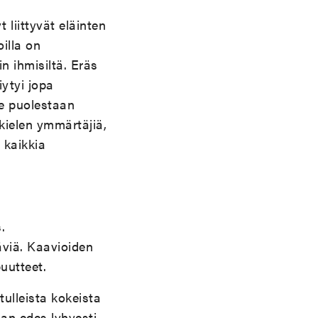
t liittyvät eläinten
illa on
in ihmisiltä. Eräs
iytyi jopa
ne puolestaan
 kielen ymmärtäjiä,
 kaikkia
.
äviä. Kaavioiden
uutteet.
tulleista kokeista
alan edes lyhyesti