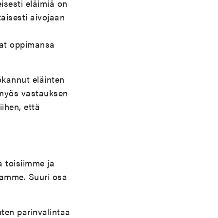
isesti eläimiä on
aisesti aivojaan
avat oppimansa
okannut eläinten
 myös vastauksen
ihen, että
 toisiimme ja
iamme. Suuri osa
nten parinvalintaa