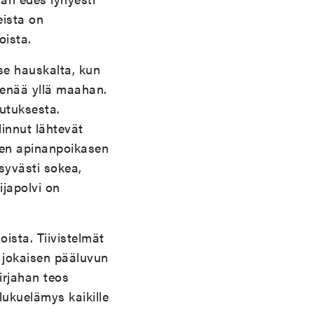
eista on
oista.
 se hauskalta, kun
 enää yllä maahan.
eutuksesta.
 linnut lähtevät
een apinanpoikasen
ysyvästi sokea,
ijapolvi on
ista. Tiivistelmät
nä jokaisen pääluvun
irjahan teos
 lukuelämys kaikille