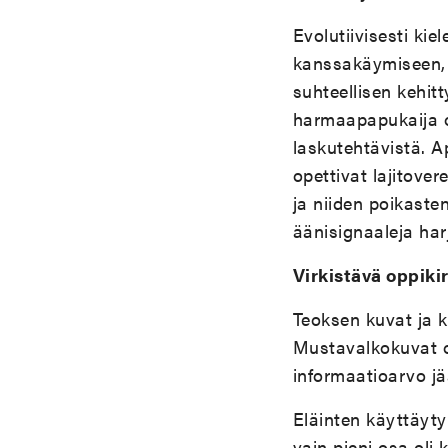
Evolutiivisesti kiel
kanssakäymiseen, si
suhteellisen kehitt
harmaapapukaija op
laskutehtävistä. A
opettivat lajitover
ja niiden poikaste
äänisignaaleja harj
Virkistävä oppikir
Teoksen kuvat ja ka
Mustavalkokuvat o
informaatioarvo jä
Eläinten käyttäytym
vain pieni osa oli 