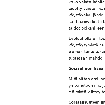
koko vaisto-käsite
pidetty vaiston va
käyttäväksi järkio
kulttuurievoluutio
taidot poikasilleen
Evoluutiolla on t
käyttäytymistä su
elämän tarkoitukse
tuotetaan mahdolli
Sosiaalinen lisää
Mitä sitten otsiko
ympäristöömme, jo
eläimistä viihtyy t
Sosiaalisuuteen lii