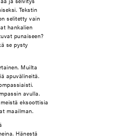
aa ja selvitys
seksi. Tekstin
n selitetty vain
vat hankalien
utuvat punaiseen?
kä se pysty
rtainen. Muilta
iä apuvälineitä.
ompassiaisti.
mpassin avulla.
 meistä eksoottisia
vat maailman.
ä
neina. Hänestä