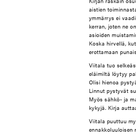
Kirjan raskain osuu
aistien toiminnast
ymmärrys ei vaadi 
kerran, joten ne o
asioiden muistami
Koska hirvellä, ku
erottamaan punais
Viitala tuo selkeäs
eläimiltä löytyy pa
Olisi hienoa pysty
Linnut pystyvät su
Myös sähkö- ja mag
kykyjä. Kirja aut
Viitala puuttuu m
ennakkoluuloisen 