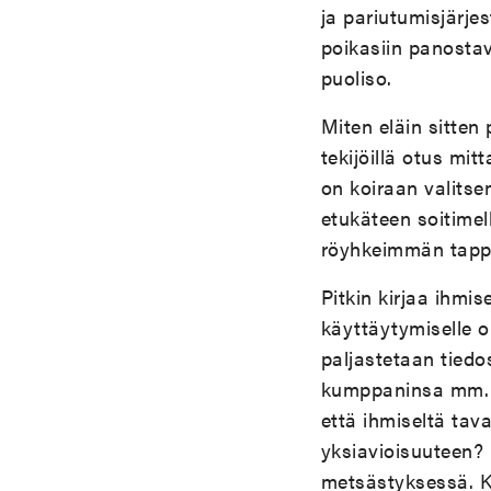
ja pariutumisjärje
poikasiin panosta
puoliso.
Miten eläin sitten
tekijöillä otus mit
on koiraan valits
etukäteen soitimel
röyhkeimmän tappe
Pitkin kirjaa ihmi
käyttäytymiselle o
paljastetaan tiedo
kumppaninsa mm. t
että ihmiseltä tav
yksiavioisuuteen? 
metsästyksessä. Ki