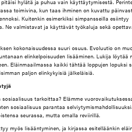
 pitäisi hylätä ja puhua vain käyttäytymisestä. Perinte
rassa toimivina, kun taas ihminen on kuvattu päinvast
lennoksi. Kuitenkin esimerkiksi simpansseilla esiintyy
ta. Ne valmistavat ja käyttävät työkaluja sekä opett
.
eoksen kokonaisuudessa suuri osuus. Evoluutio on mu
untanaan elinkelpoisuuden lisääminen. Lukija löytää
en. Eläinmaailmassa kaikki tähtää loppujen lopuksi si
simman paljon elinkykyisiä jälkeläisiä.
ntyjä
n sosiaalisuus tarkoittaa? Elämme vuorovaikutuksessa
ten sosiaalisuus parantaa selviytymismahdollisuuks
oistensa seurassa, mutta omalla reviirillä.
ttyy myös lisääntyminen, ja kirjassa esitelläänkin eläi