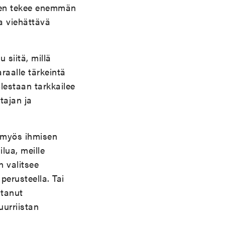
öksen tekee enemmän
a viehättävä
 siitä, millä
araalle tärkeintä
lestaan tarkkailee
tajan ja
y myös ihmisen
lua, meille
n valitsee
rusteella. Tai
htanut
urriistan