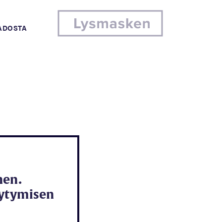
MADOSTA
nen.
äytymisen