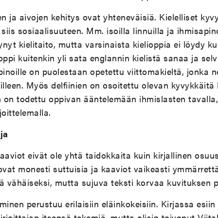
en ja aivojen kehitys ovat yhteneväisiä. Kielelliset kyvy
is sosiaalisuuteen. Mm. isoilla linnuilla ja ihmisapino
ynyt kielitaito, mutta varsinaista kielioppia ei löydy ku
pi kuitenkin yli sata englannin kielistä sanaa ja selv
pinoille on puolestaan opetettu viittomakieltä, jonka 
eilleen. Myös delfiinien on osoitettu olevan kyvykkäitä
n on todettu oppivan ääntelemään ihmislasten tavalla,
oittelemalla.
ja
aviot eivät ole yhtä taidokkaita kuin kirjallinen osuus
vat monesti suttuisia ja kaaviot vaikeasti ymmärrett
ä vähäiseksi, mutta sujuva teksti korvaa kuvituksen p
inen perustuu erilaisiin eläinkokeisiin. Kirjassa esiin 
kirjoittajan itsensä tekemiä, mutta olisin toivonut Viit