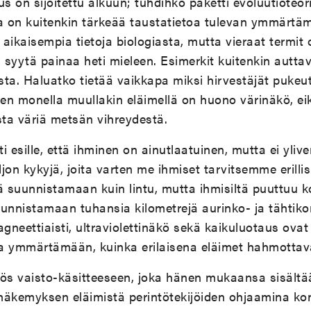
s on sijoitettu alkuun; tuhdihko paketti evoluutioteori
a on kuitenkin tärkeää taustatietoa tulevan ymmärtämi
aikaisempia tietoja biologiasta, mutta vieraat termit o
n syytä painaa heti mieleen. Esimerkit kuitenkin autta
sta. Haluatko tietää vaikkapa miksi hirvestäjät puke
ten monella muullakin eläimellä on huono värinäkö, ei
ta väriä metsän vihreydestä.
ti esille, että ihminen on ainutlaatuinen, mutta ei ylive
ljon kykyjä, joita varten me ihmiset tarvitsemme erillis
ä suunnistamaan kuin lintu, mutta ihmisiltä puuttuu k
unnistamaan tuhansia kilometrejä aurinko- ja tähtiko
neettiaisti, ultraviolettinäkö sekä kaikuluotaus ovat
taa ymmärtämään, kuinka erilaisena eläimet hahmotta
yös vaisto-käsitteeseen, joka hänen mukaansa sisältä
näkemyksen eläimistä perintötekijöiden ohjaamina ko