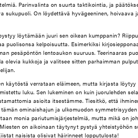
stelmiä. Parinvalinta on suurta taktikointia, ja päät
va sukupuoli. On löydettävä hyvägeeninen, hoivaava j
 pystyy löytämään juuri sen oikean kumppanin? Riippuu
taa puolisonsa kelpoisuutta. Esimerkiksi kirjosieppona
eman pesäpöntön lentoaukon suuruus. Teerinaaras puo
la olevia kukkoja ja valitsee sitten parhaimman pulput
lijan.
sen käytöstä verrataan eläimeen, mutta kirjasta löyty
mistettu luku. Sen lukeminen on kuin juorulehden selai
stamattomia asioita itsestämme. Tiesitkö, että ihmine
ämän ominaishajun ja ulkomuodon symmetrisyyden pe
ataan monia pariutumisjärjestelmiä, mutta mikä on jo
Miesten on aikoinaan täytynyt pystyä yhteistyöhön su
istat naisista olisivat häirinneet lopputulosta!