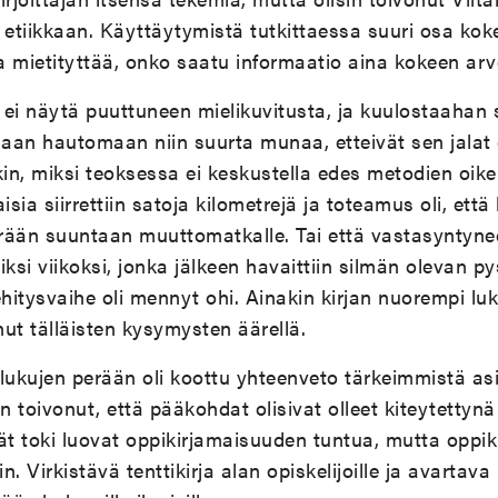
 etiikkaan. Käyttäytymistä tutkittaessa suuri osa kok
 mietityttää, onko saatu informaatio aina kokeen arv
ä ei näytä puuttuneen mielikuvitusta, ja kuulostaahan
daan hautomaan niin suurta munaa, etteivät sen jalat
kin, miksi teoksessa ei keskustella edes metodien oik
isia siirrettiin satoja kilometrejä ja toteamus oli, että
äärään suuntaan muuttomatkalle. Tai että vastasyntyn
riksi viikoksi, jonka jälkeen havaittiin silmän olevan p
itysvaihe oli mennyt ohi. Ainakin kirjan nuorempi luk
ut tälläisten kysymysten äärellä.
kujen perään oli koottu yhteenveto tärkeimmistä asio
sin toivonut, että pääkohdat olisivat olleet kiteytetty
lmät toki luovat oppikirjamaisuuden tuntua, mutta oppik
. Virkistävä tenttikirja alan opiskelijoille ja avartava