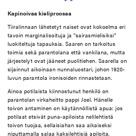
Kapinoivaa kieliproosaa
Tiiralinnaan lähetetyt naiset ovat kokoelma eri
tavoin marginalisoituja ja ”sairasmielisiksi”
luokiteltuja tapauksia. Saaren on tarkoitus
toimia sekä parantolana että vankilana, mutta
järjestelyt ovat jääneet puolitiehen. Saarella on
sijainnut aikoinaan nunnaluostari, johon 1920-
luvun parantola ironisoiden rinnastetaan.
Ainoa potilaista kiinnostunut henkilö on
parantolan virkaheitto pappi Joel. Hänelle
toivon antaminen on käytännöllistä apua: jos
potilaat etsivät puna-apiloista nelilehtistä
toivon tuojaa, sellaisiahan saa aikaiseksi
niputtamalla salaa kaksilehtisiä apiloita.