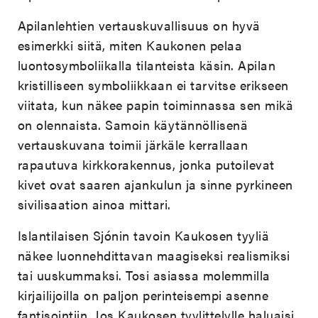
Apilanlehtien vertauskuvallisuus on hyvä
esimerkki siitä, miten Kaukonen pelaa
luontosymboliikalla tilanteista käsin. Apilan
kristilliseen symboliikkaan ei tarvitse erikseen
viitata, kun näkee papin toiminnassa sen mikä
on olennaista. Samoin käytännöllisenä
vertauskuvana toimii järkäle kerrallaan
rapautuva kirkkorakennus, jonka putoilevat
kivet ovat saaren ajankulun ja sinne pyrkineen
sivilisaation ainoa mittari.
Islantilaisen Sjónin tavoin Kaukosen tyyliä
näkee luonnehdittavan maagiseksi realismiksi
tai uuskummaksi. Tosi asiassa molemmilla
kirjailijoilla on paljon perinteisempi asenne
fantisointiin. Jos Kaukosen tyylittelylle haluaisi