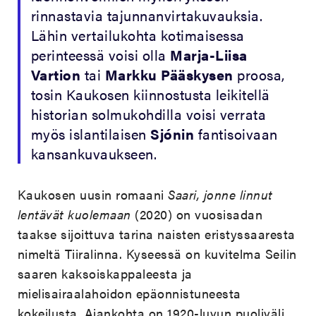
rinnastavia tajunnanvirtakuvauksia.
Lähin vertailukohta kotimaisessa
perinteessä voisi olla
Marja-Liisa
Vartion
tai
Markku Pääskysen
proosa,
tosin Kaukosen kiinnostusta leikitellä
historian solmukohdilla voisi verrata
myös islantilaisen
Sjónin
fantisoivaan
kansankuvaukseen.
Kaukosen uusin romaani
Saari, jonne linnut
lentävät kuolemaan
(2020) on vuosisadan
taakse sijoittuva tarina naisten eristyssaaresta
nimeltä Tiiralinna. Kyseessä on kuvitelma Seilin
saaren kaksoiskappaleesta ja
mielisairaalahoidon epäonnistuneesta
kokeilusta. Ajankohta on 1920-luvun puoliväli,