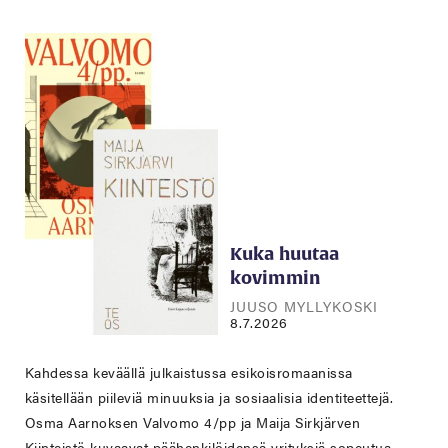
Kuka huutaa
kovimmin
JUUSO MYLLYKOSKI
8.7.2026
Kahdessa keväällä julkaistussa esikoisromaanissa
käsitellään piileviä minuuksia ja sosiaalisia identiteettejä.
Osma Aarnoksen Valvomo 4/pp ja Maija Sirkjärven
Kiinteistö kuvaavat päähenkilöidensä yrityksiä sopeutua