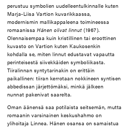
perustuu symbolien uudelleentulkinnalle kuten
Marja-Liisa Vartion kuvarikkaassa,
modernismin mallikappaleena toimineessa
romaanissa
Hänen olivat linnut
(1967).
Olennaisempaa kuin kristillinen tai eroottinen
kuvasto on Vartion kuten Kaukosenkin
kohdalla se, miten linnut edustavat vapautta
perinteisestä siivekkäiden symboliikasta.
Tiiralinnan syntytarinakin on erittäin
paikallinen: tiiran kerrotaan nokkineen syntisen
abbedissan järjettömäksi, minkä jälkeen
nunnat pakenivat saarelta.
Oman äänensä saa potilaista seitsemän, mutta
romaanin varsinainen keskushahmo on
ylihoitaja Linnea. Hänen osansa on samaistua