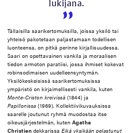
lukijana.
Tällaisilla saarikertomuksilla, joissa yksilö tai
yhteisö pakotetaan paljastamaan todellisen
luonteensa, on pitkä perinne kirjallisuudessa.
Saari on opettavainen vankila ja moraalisen
tiedon armoton paratiisi, jossa ihmiset kokevat
robinsodimaisen uudelleensyntymän.
Yksilökeskeisissä saarikertomuksissa
ympäristö on kirjaimellisesti vankila, kuten
Monte-Criston kreivissä
(1844) ja
Papillonissa
(1969). Kollektiivikuvauksissa
saarelle joutunut ryhmä muodostaa itse
oikeusjärjestelmän, kuten
Agatha
Christien
dekkarissa
Eikä yksikään pelastunut