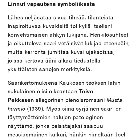
Linnut vapautena symboliikasta
Lähes neljäsataa sivua tiheää, tilanteista
inspiroituvaa kuvakieltä toi kyllä itselleni
konvehtimaisen ähkyn lukijana. Henkilösuhteet
ja oikutteleva saari vetäisivät lukijaa eteenpäin,
mutta kerronta jumittaa kuvailujaksoissa,
joissa kertova ääni alkaa tiedustella
yksittäisten sanojen merkityksiä.
Saarikertomuksena Kaukosen teoksen lähin
sukulainen olisi oikeastaan
Toivo
Pekkasen
allegorinen pienoisromaani
Musta
hurmio
(1939). Myös siinä syrjäinen saari on
täyttymättömien halujen patologinen
näyttämö, jonka pelastajaksi saapuu
messiasmainen kulkuri, hänkin nimeltään Joel.