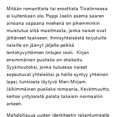
Mitään romanttista tai eroottista Tiiralinnassa
ei kuitenkaan ole. Pappi Joelin asema saaren
ainoana vapaana miehenä on pikemminkin
muistutus siitä maailmasta, jonka naiset ovat
jättäneet taakseen. Ihmisyhteisöstä torjutuille
naisille on jäänyt jäljelle pelkkä
lentokyvyttömien lintujen rooli. Kirjan
ensimmäinen puolisko on otsikoitu
Syysmuutoksi, jonka kuluessa naiset
sopeutuvat yhteisöksi ja heille syntyy yhteinen
lapsi, tunkiosta löytyvä Meri-Mirjam.
Jälkimmäinen puolisko romaania, Kevätmuutto,
kertoo yrityksistä palata takaisin normaaliin
arkeen.
Mahdollisuus uuden identiteetin rakentumiselle