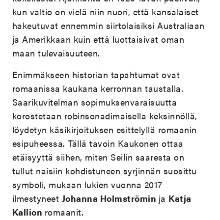
kun valtio on vielä niin nuori, että kansalaiset
hakeutuvat ennemmin siirtolaisiksi Australiaan
ja Amerikkaan kuin että luottaisivat oman
maan tulevaisuuteen.
Enimmäkseen historian tapahtumat ovat
romaanissa kaukana kerronnan taustalla.
Saarikuvitelman sopimuksenvaraisuutta
korostetaan robinsonadimaisella keksinnöllä,
löydetyn käsikirjoituksen esittelyllä romaanin
esipuheessa. Tällä tavoin Kaukonen ottaa
etäisyyttä siihen, miten Seilin saaresta on
tullut naisiin kohdistuneen syrjinnän suosittu
symboli, mukaan lukien vuonna 2017
ilmestyneet
Johanna Holmströmin
ja
Katja
Kallion
romaanit.