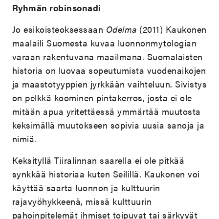
Ryhmän robinsonadi
Jo esikoisteoksessaan
Odelma
(2011) Kaukonen
maalaili Suomesta kuvaa luonnonmytologian
varaan rakentuvana maailmana. Suomalaisten
historia on luovaa sopeutumista vuodenaikojen
ja maastotyyppien jyrkkään vaihteluun. Sivistys
on pelkkä koominen pintakerros, josta ei ole
mitään apua yritettäessä ymmärtää muutosta
keksimällä muutokseen sopivia uusia sanoja ja
nimiä.
Keksityllä Tiiralinnan saarella ei ole pitkää
synkkää historiaa kuten Seilillä. Kaukonen voi
käyttää saarta luonnon ja kulttuurin
rajavyöhykkeenä, missä kulttuurin
pahoinpitelemät ihmiset toipuvat tai särkyvät