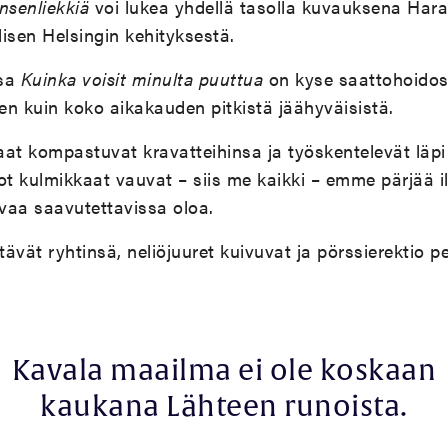
nsenliekkiä
voi lukea yhdellä tasolla kuvauksena Hara
isen Helsingin kehityksestä.
sa
Kuinka voisit minulta puuttua
on kyse saattohoidost
ten kuin koko aikakauden pitkistä jäähyväisistä.
at kompastuvat kravatteihinsa ja työskentelevät läpi
ot kulmikkaat vauvat – siis me kaikki – emme pärjää 
uvaa saavutettavissa oloa.
ävät ryhtinsä, neliöjuuret kuivuvat ja pörssierektio pe
Kavala maailma ei ole koskaan
kaukana Lähteen runoista.