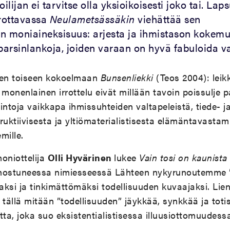
lijan ei tarvitse olla yksioikoisesti joko tai. Lap
rottavassa
Neulametsässäkin
viehättää sen
n moniaineksisuus: arjesta ja ihmistason kokem
 parsinlankoja, joiden varaan on hyvä fabuloida v
en toiseen kokoelmaan
Bunsenliekki
(Teos 2004): leik
onenlainen irrottelu eivät millään tavoin poissulje p
ntoja vaikkapa ihmissuhteiden valtapeleistä, tiede- ja 
truktiivisesta ja yltiömaterialistisesta elämäntavastam
mille.
oniottelija
Olli Hyvärinen
lukee
Vain tosi on kaunista
nostuneessa nimiesseessä Lähteen nykyrunoutemme ”o
jaksi ja tinkimättömäksi todellisuuden kuvaajaksi. Lien
 tällä mitään ”todellisuuden” jäykkää, synkkää ja totis
tta, joka suo eksistentialistisessa illuusiottomuudessa