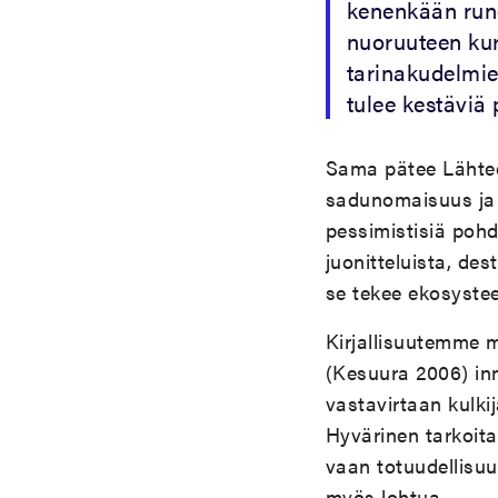
kenenkään runoi
nuoruuteen ku
tarinakudelmie
tulee kestäviä
Sama pätee Lähte
sadunomaisuus ja m
pessimistisiä pohdi
juonitteluista, des
se tekee ekosystee
Kirjallisuutemme m
(Kesuura 2006) in
vastavirtaan kulki
Hyvärinen tarkoita
vaan totuudellisuu
myös lohtua.