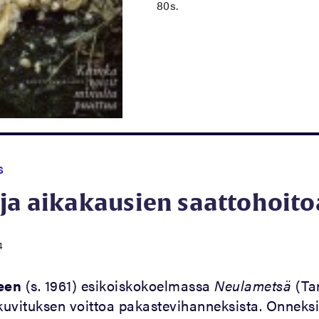
80s.
S
ja aikakausien saattohoito
4
teen
(s. 1961) esikoiskokoelmassa
Neulametsä
(Ta
ikuvituksen voittoa pakastevihanneksista. Onneksi