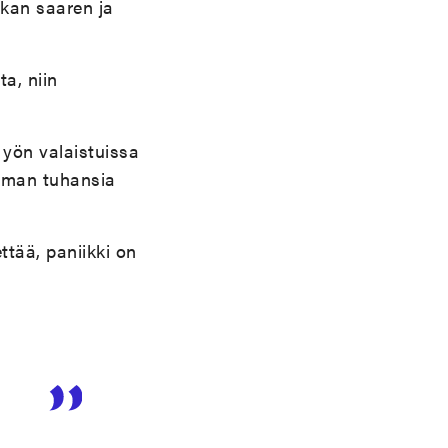
kan saaren ja
a, niin
 yön valaistuissa
ilman tuhansia
ttää, paniikki on