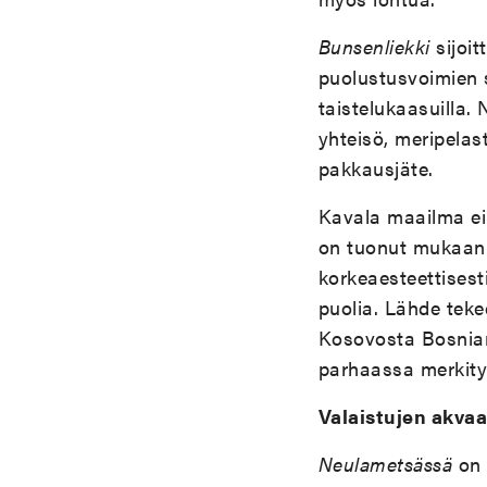
Bunsenliekki
sijoit
puolustusvoimien s
taistelukaasuilla.
yhteisö, meripelas
pakkausjäte.
Kavala maailma ei
on tuonut mukaan 
korkeaesteettisesti
puolia. Lähde tekee
Kosovosta Bosnian
parhaassa merkity
Valaistujen akvaa
Neulametsässä
on 