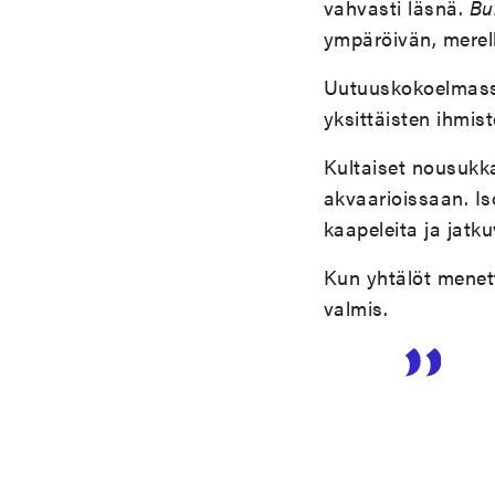
vahvasti läsnä.
Bu
ympäröivän, merell
Uutuuskokoelmas
yksittäisten ihmis
Kultaiset nousukka
akvaarioissaan. Is
kaapeleita ja jatk
Kun yhtälöt menett
valmis.