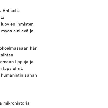
 Entisellä
ita
 luovien ihmisten
 myös sinilevä ja
 kokoelmassaan hän
kaihtaa
tsemaan lippuja ja
 lapsiuhrit,
n humanistin sanan
a mikrohistoria