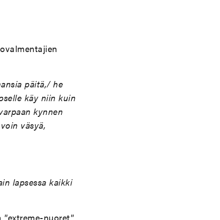
tovalmentajien
hansia päitä,/ he
pselle käy niin kuin
n varpaan kynnen
 voin väsyä,
ain lapsessa kaikki
ja ”extreme-nuoret”