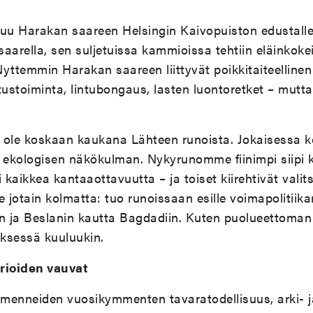
tuu Harakan saareen Helsingin Kaivopuiston edustalle.
aarella, sen suljetuissa kammioissa tehtiin eläinkoke
 Nyttemmin Harakan saareen liittyvät poikkitaiteellinen
tustoiminta, lintubongaus, lasten luontoretket – mutta
 ole koskaan kaukana Lähteen runoista. Jokaisessa
ekologisen näkökulman. Nykyrunomme fiinimpi siipi 
 kaikkea kantaaottavuutta – ja toiset kiirehtivät vali
 jotain kolmatta: tuo runoissaan esille voimapolitiikan
 ja Beslanin kautta Bagdadiin. Kuten puolueettoma
ksessä kuuluukin.
rioiden vauvat
menneiden vuosikymmenten tavaratodellisuus, arki- j