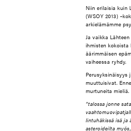
Niin erilaisia kui
(WSOY 2013) –koko
arkielämämme psy
Ja vaikka Lähteen 
ihmisten kokoista 
äärimmäisen epämuo
vaiheessa ryhdy.
Perusyksinäisyys 
muuttuisivat. Enn
murtuneita mieliä.
”talossa jonne sata
vaahtomuovipatjall
lintuhäkissä isä ja
asteroideilta myös