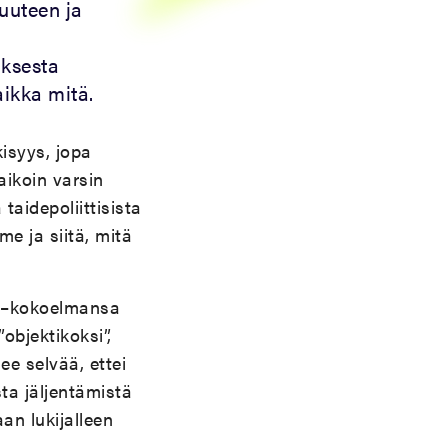
suuteen ja
uksesta
aikka mitä.
kisyys, jopa
aikoin varsin
taidepoliittisista
me ja siitä, mitä
–kokoelmansa
bjektikoksi”,
ee selvää, ettei
ta jäljentämistä
an lukijalleen