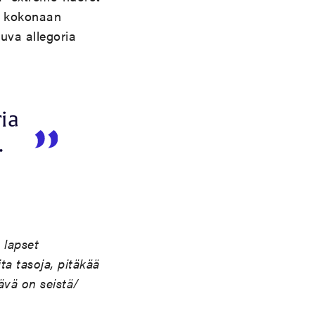
at kokonaan
uva allegoria
ia
.
 lapset
ita tasoja, pitäkää
ävä on seistä/