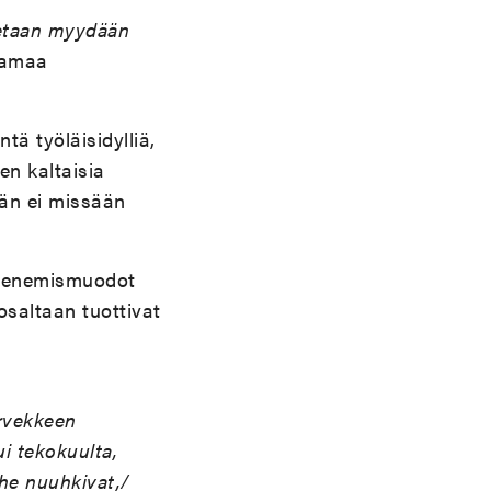
etaan myydään
samaa
tä työläisidylliä,
en kaltaisia
hän ei missään
lmenemismuodot
saltaan tuottivat
arvekkeen
ui tekokuulta,
 he nuuhkivat,/