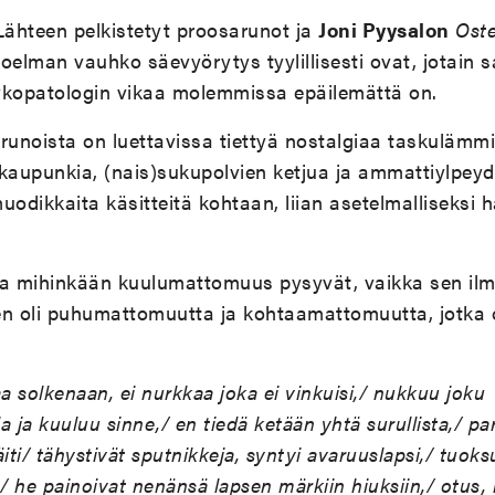
n Lähteen pelkistetyt proosarunot ja
Joni Pyysalon
Ost
elman vauhko säevyörytys tyylillisesti ovat, jotain 
kopatologin vikaa molemmissa epäilemättä on.
runoista on luettavissa tiettyä nostalgiaa taskulämmin
kaupunkia, (nais)sukupolvien ketjua ja ammattiylpeyd
dikkaita käsitteitä kohtaan, liian asetelmalliseksi 
ja mihinkään kuulumattomuus pysyvät, vaikka sen i
en oli puhumattomuutta ja kohtaamattomuutta, jotka o
a solkenaan, ei nurkkaa joka ei vinkuisi,/ nukkuu joku
a ja kuuluu sinne,/ en tiedä ketään yhtä surullista,/ p
 äiti/ tähystivät sputnikkeja, syntyi avaruuslapsi,/ tuoks
,/ he painoivat nenänsä lapsen märkiin hiuksiin,/ otus,