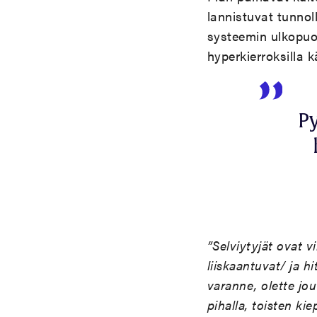
lannistuvat tunnol
systeemin ulkopuol
hyperkierroksilla
P
”Selviytyjät ovat v
liiskaantuvat/ ja hi
varanne, olette jo
pihalla, toisten ki