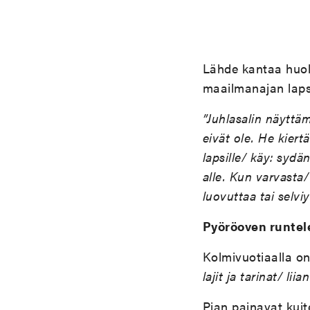
Lähde kantaa huolt
maailmanajan laps
”Juhlasalin näyttäm
eivät ole. He kiert
lapsille/ käy: syd
alle. Kun varvasta/
luovuttaa tai selvi
Pyöröoven runte
Kolmivuotiaalla o
lajit ja tarinat/ li
Pian painavat kuit