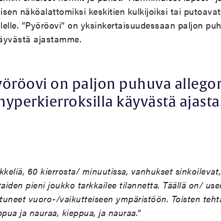
lisen näköalattomiksi keskitien kulkijoiksi tai putoav
elle. ”Pyöröovi” on yksinkertaisuudessaan paljon puh
 käyvästä ajastamme.
yöröovi on paljon puhuva allegor
hyperkierroksilla käyvästä ajasta
ikkeliä, 60 kierrosta/ minuutissa, vanhukset sinkoilevat,
taiden pieni joukko tarkkailee tilannetta. Täällä on/ use
utuneet vuoro-/vaikutteiseen ympäristöön. Toisten teht
eppua ja nauraa, kieppua, ja nauraa.”