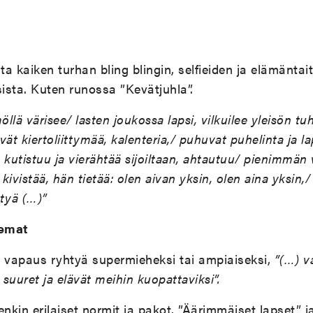
a kaiken turhan bling blingin, selfieiden ja elämäntai
ista. Kuten runossa ”Kevätjuhla”.
öllä värisee/ lasten joukossa lapsi, vilkuilee yleisön tu
ävät kiertoliittymää, kalenteria,/ puhuvat puhelinta ja la
än kutistuu ja vierähtää sijoiltaan, ahtautuu/ pienimmä
 kivistää, hän tietää: olen aivan yksin, olen aina yksin,/
ytyä (…)”
lemat
n vapaus ryhtyä supermieheksi tai ampiaiseksi,
”(…) v
ian suuret ja elävät meihin kuopattaviksi”.
enkin erilaiset normit ja pakot. ”Äärimmäiset lapset” 