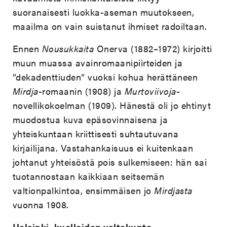
suoranaisesti luokka-aseman muutokseen,
maailma on vain suistanut ihmiset radoiltaan.
Ennen
Nousukkaita
Onerva (1882–1972) kirjoitti
muun muassa avainromaanipiirteiden ja
”dekadenttiuden” vuoksi kohua herättäneen
Mirdja
-romaanin (1908) ja
Murtoviivoja
-
novellikokoelman (1909). Hänestä oli jo ehtinyt
muodostua kuva epäsovinnaisena ja
yhteiskuntaan kriittisesti suhtautuvana
kirjailijana. Vastahankaisuus ei kuitenkaan
johtanut yhteisöstä pois sulkemiseen: hän sai
tuotannostaan kaikkiaan seitsemän
valtionpalkintoa, ensimmäisen jo
Mirdjasta
vuonna 1908.
Helsinki, kuolleiden valtakunta