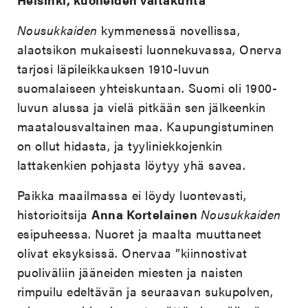
Nousukkaiden
kymmenessä novellissa,
alaotsikon mukaisesti luonnekuvassa, Onerva
tarjosi läpileikkauksen 1910-luvun
suomalaiseen yhteiskuntaan. Suomi oli 1900-
luvun alussa ja vielä pitkään sen jälkeenkin
maatalousvaltainen maa. Kaupungistuminen
on ollut hidasta, ja tyyliniekkojenkin
lattakenkien pohjasta löytyy yhä savea.
Paikka maailmassa ei löydy luontevasti,
historioitsija
Anna Kortelainen
Nousukkaiden
esipuheessa. Nuoret ja maalta muuttaneet
olivat eksyksissä. Onervaa ”kiinnostivat
puoliväliin jääneiden miesten ja naisten
rimpuilu edeltävän ja seuraavan sukupolven,