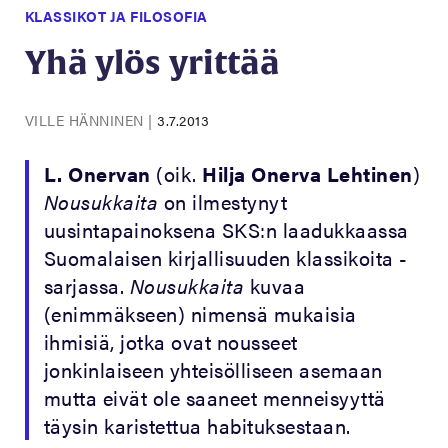
KLASSIKOT JA FILOSOFIA
Yhä ylös yrittää
VILLE HÄNNINEN
|
3.7.2013
L. Onervan
(oik.
Hilja Onerva Lehtinen
)
Nousukkaita
on ilmestynyt
uusintapainoksena SKS:n laadukkaassa
Suomalaisen kirjallisuuden klassikoita -
sarjassa.
Nousukkaita
kuvaa
(enimmäkseen) nimensä mukaisia
ihmisiä, jotka ovat nousseet
jonkinlaiseen yhteisölliseen asemaan
mutta eivät ole saaneet menneisyyttä
täysin karistettua habituksestaan.