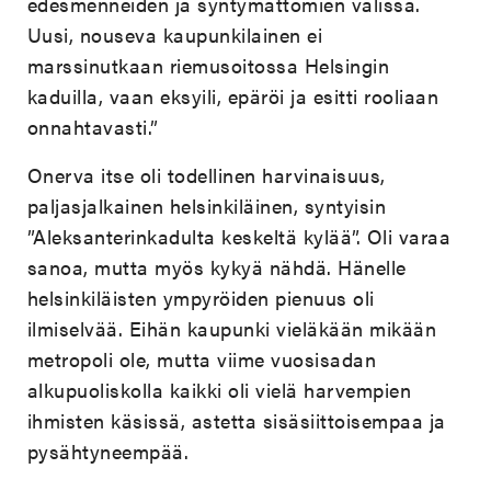
edesmenneiden ja syntymättömien välissä.
Uusi, nouseva kaupunkilainen ei
marssinutkaan riemusoitossa Helsingin
kaduilla, vaan eksyili, epäröi ja esitti rooliaan
onnahtavasti.”
Onerva itse oli todellinen harvinaisuus,
paljasjalkainen helsinkiläinen, syntyisin
”Aleksanterinkadulta keskeltä kylää”. Oli varaa
sanoa, mutta myös kykyä nähdä. Hänelle
helsinkiläisten ympyröiden pienuus oli
ilmiselvää. Eihän kaupunki vieläkään mikään
metropoli ole, mutta viime vuosisadan
alkupuoliskolla kaikki oli vielä harvempien
ihmisten käsissä, astetta sisäsiittoisempaa ja
pysähtyneempää.