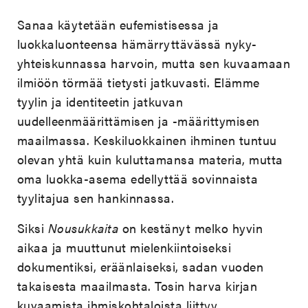
Sanaa käytetään eufemistisessa ja
luokkaluonteensa hämärryttävässä nyky-
yhteiskunnassa harvoin, mutta sen kuvaamaan
ilmiöön törmää tietysti jatkuvasti. Elämme
tyylin ja identiteetin jatkuvan
uudelleenmäärittämisen ja -määrittymisen
maailmassa. Keskiluokkainen ihminen tuntuu
olevan yhtä kuin kuluttamansa materia, mutta
oma luokka-asema edellyttää sovinnaista
tyylitajua sen hankinnassa.
Siksi
Nousukkaita
on kestänyt melko hyvin
aikaa ja muuttunut mielenkiintoiseksi
dokumentiksi, eräänlaiseksi, sadan vuoden
takaisesta maailmasta. Tosin harva kirjan
kuvaamista ihmiskohtaloista liittyy