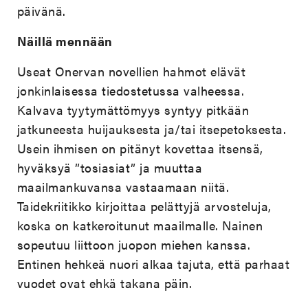
päivänä.
Näillä mennään
Useat Onervan novellien hahmot elävät
jonkinlaisessa tiedostetussa valheessa.
Kalvava tyytymättömyys syntyy pitkään
jatkuneesta huijauksesta ja/tai itsepetoksesta.
Usein ihmisen on pitänyt kovettaa itsensä,
hyväksyä ”tosiasiat” ja muuttaa
maailmankuvansa vastaamaan niitä.
Taidekriitikko kirjoittaa pelättyjä arvosteluja,
koska on katkeroitunut maailmalle. Nainen
sopeutuu liittoon juopon miehen kanssa.
Entinen hehkeä nuori alkaa tajuta, että parhaat
vuodet ovat ehkä takana päin.