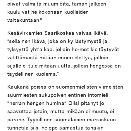
olivat valmiita muumioita, tämän jälkeen
kuuluivat he kokonaan kuolleiden
valtakuntaan.”
Kesävirkamies Saarikoskea vaivaa ikävä,
”sellainen ikävä, joka on kyllästymystä ja
tylsyyttä yht’aikaa, jolloin hermot kieltäytyvät
välittämästä mitään ennen elettyä, jolloin
sijalle ei tule mitään uutta, jolloin hengessä on
täydellinen kuolema.”
Kaukana poissa on suomenmielisten viimeisten
suurmiesten sukupolven entinen intomieli,
”herran hengen humina”. Olisi pitänyt jo
saavuttaa jotain, mutta mikään ei muutu, ei
parane. Tyypillinen suomalaisen marraskuun
tunnetila siis, helppo samastua tänäkin