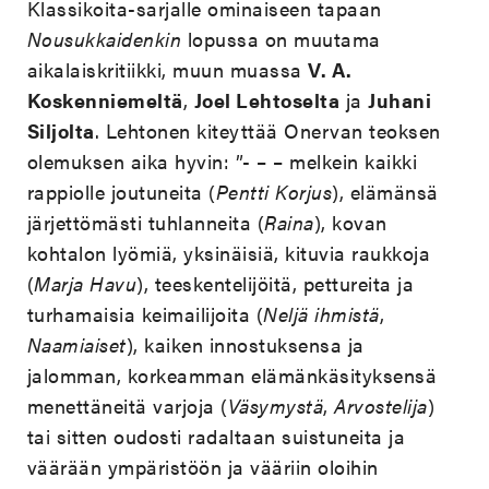
Klassikoita-sarjalle ominaiseen tapaan
Nousukkaidenkin
lopussa on muutama
aikalaiskritiikki, muun muassa
V. A.
Koskenniemeltä
,
Joel Lehtoselta
ja
Juhani
Siljolta
. Lehtonen kiteyttää Onervan teoksen
olemuksen aika hyvin: ”- – – melkein kaikki
rappiolle joutuneita (
Pentti Korjus
), elämänsä
järjettömästi tuhlanneita (
Raina
), kovan
kohtalon lyömiä, yksinäisiä, kituvia raukkoja
(
Marja Havu
), teeskentelijöitä, pettureita ja
turhamaisia keimailijoita (
Neljä ihmistä
,
Naamiaiset
), kaiken innostuksensa ja
jalomman, korkeamman elämänkäsityksensä
menettäneitä varjoja (
Väsymystä
,
Arvostelija
)
tai sitten oudosti radaltaan suistuneita ja
väärään ympäristöön ja vääriin oloihin