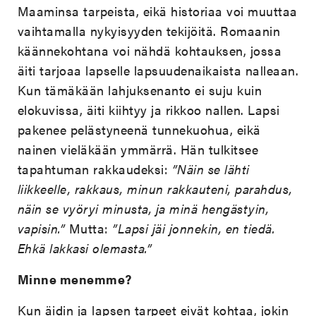
Maaminsa tarpeista, eikä historiaa voi muuttaa
vaihtamalla nykyisyyden tekijöitä. Romaanin
käännekohtana voi nähdä kohtauksen, jossa
äiti tarjoaa lapselle lapsuudenaikaista nalleaan.
Kun tämäkään lahjuksenanto ei suju kuin
elokuvissa, äiti kiihtyy ja rikkoo nallen. Lapsi
pakenee pelästyneenä tunnekuohua, eikä
nainen vieläkään ymmärrä. Hän tulkitsee
tapahtuman rakkaudeksi:
”Näin se lähti
liikkeelle, rakkaus, minun rakkauteni, parahdus,
näin se vyöryi minusta, ja minä hengästyin,
vapisin.”
Mutta:
”Lapsi jäi jonnekin, en tiedä.
Ehkä lakkasi olemasta.”
Minne menemme?
Kun äidin ja lapsen tarpeet eivät kohtaa, jokin