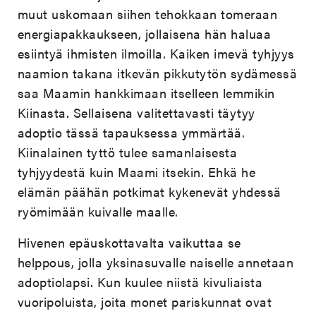
muut uskomaan siihen tehokkaan tomeraan
energiapakkaukseen, jollaisena hän haluaa
esiintyä ihmisten ilmoilla. Kaiken imevä tyhjyys
naamion takana itkevän pikkutytön sydämessä
saa Maamin hankkimaan itselleen lemmikin
Kiinasta. Sellaisena valitettavasti täytyy
adoptio tässä tapauksessa ymmärtää.
Kiinalainen tyttö tulee samanlaisesta
tyhjyydestä kuin Maami itsekin. Ehkä he
elämän päähän potkimat kykenevät yhdessä
ryömimään kuivalle maalle.
Hivenen epäuskottavalta vaikuttaa se
helppous, jolla yksinasuvalle naiselle annetaan
adoptiolapsi. Kun kuulee niistä kivuliaista
vuoripoluista, joita monet pariskunnat ovat