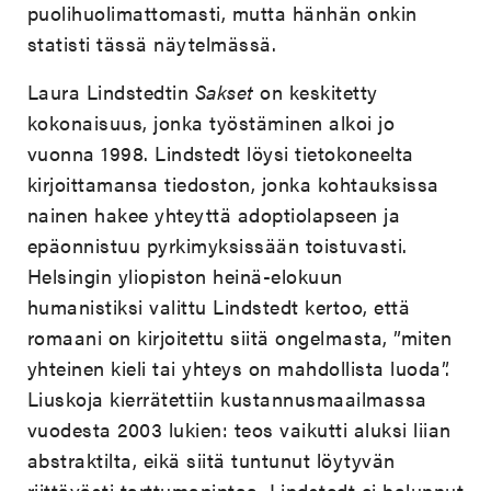
puolihuolimattomasti, mutta hänhän onkin
statisti tässä näytelmässä.
Laura Lindstedtin
Sakset
on keskitetty
kokonaisuus, jonka työstäminen alkoi jo
vuonna 1998. Lindstedt löysi tietokoneelta
kirjoittamansa tiedoston, jonka kohtauksissa
nainen hakee yhteyttä adoptiolapseen ja
epäonnistuu pyrkimyksissään toistuvasti.
Helsingin yliopiston heinä-elokuun
humanistiksi valittu Lindstedt kertoo, että
romaani on kirjoitettu siitä ongelmasta, ”miten
yhteinen kieli tai yhteys on mahdollista luoda”.
Liuskoja kierrätettiin kustannusmaailmassa
vuodesta 2003 lukien: teos vaikutti aluksi liian
abstraktilta, eikä siitä tuntunut löytyvän
riittävästi tarttumapintaa. Lindstedt ei halunnut