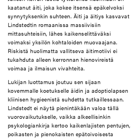
kaatanut äiti, joka kokee itsensä epäkelvoksi
synnytyksenkin suhteen. Äiti ja äitiys kasvavat
Lindstedtin romaanissa massiivisiin
mittasuhteisiin, lähes kaikenselittäväksi
voimaksi yksilön kohtaloiden muovaajana.
Riskistä huolimatta vallitseva äitimotiivi ei
tukahduta alleen kerronnan hienovireistä
voimaa ja ilmaisun vivahteita.
Lukijan luottamus joutuu sen sijaan
kovemmalle koetukselle äidin ja adoptiolapsen
kliinisen hygieenistä suhdetta tutkaillessaan.
Lindstedt ei näytä pienintäkään valoa tällä
vuorovaikutukselle, vaikka alkeellisinkin
psykologiankirja kertoo kaikenlajisten pentujen,
poikasten ja pienokaisten epätoivoisesta