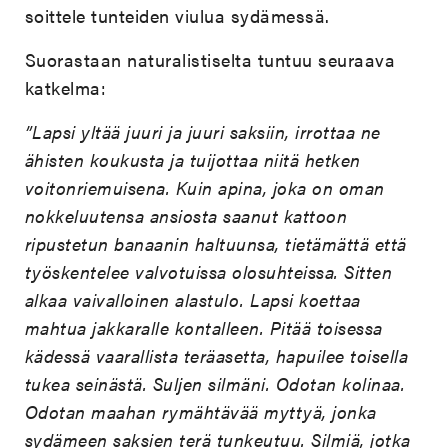
soittele tunteiden viulua sydämessä.
Suorastaan naturalistiselta tuntuu seuraava
katkelma:
”Lapsi yltää juuri ja juuri saksiin, irrottaa ne
ähisten koukusta ja tuijottaa niitä hetken
voitonriemuisena. Kuin apina, joka on oman
nokkeluutensa ansiosta saanut kattoon
ripustetun banaanin haltuunsa, tietämättä että
työskentelee valvotuissa olosuhteissa. Sitten
alkaa vaivalloinen alastulo. Lapsi koettaa
mahtua jakkaralle kontalleen. Pitää toisessa
kädessä vaarallista teräasetta, hapuilee toisella
tukea seinästä. Suljen silmäni. Odotan kolinaa.
Odotan maahan rymähtävää myttyä, jonka
sydämeen saksien terä tunkeutuu. Silmiä, jotka