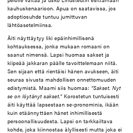
kauhuskenaarioon. Apua on saatavissa, jos
adoptiosuhde tuntuu jumittuvan
lähtöasetelmiinsa.
Äiti näyttäytyy liki epäinhimillisenä
kohtauksessa, jonka mukaan romaani on
saanut nimensä. Lapsi huomaa sakset ja
kiipeää jakkaran päälle tavoittelemaan niitä.
Sen sijaan että rientäisi hänen avukseen, äiti
seuraa sivusta mahdollisen onnettomuuden
edistymistä. Maami siis huomaa:
”Sakset. Nyt
se on löytänyt sakset.”
Korostetun tuntuisesti
äiti käyttää lapsestaan se-pronominia, ikään
kuin etäännyttäen hänet inhimillisestä
persoonallisuudesta. Lapsi on tarkkailtava
kohde, joka kiinnostaa älyllisesti mutta joka ei