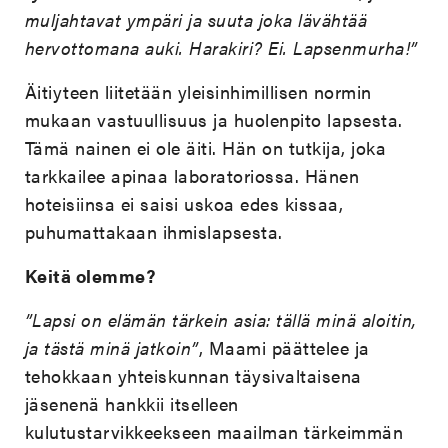
muljahtavat ympäri ja suuta joka lävähtää
hervottomana auki. Harakiri? Ei. Lapsenmurha!”
Äitiyteen liitetään yleisinhimillisen normin
mukaan vastuullisuus ja huolenpito lapsesta.
Tämä nainen ei ole äiti. Hän on tutkija, joka
tarkkailee apinaa laboratoriossa. Hänen
hoteisiinsa ei saisi uskoa edes kissaa,
puhumattakaan ihmislapsesta.
Keitä olemme?
”Lapsi on elämän tärkein asia: tällä minä aloitin,
ja tästä minä jatkoin”
, Maami päättelee ja
tehokkaan yhteiskunnan täysivaltaisena
jäsenenä hankkii itselleen
kulutustarvikkeekseen maailman tärkeimmän