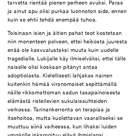
tarvetta rientää pienen perheen avuksi. Paras
ja ainut apu olisi purkaa luonnoton side, ennen
kuin se ehtii tehdä enempää tuhoa.
Toisinaan isien ja äitien pahat teot kostetaan
niin monenteen polveen, ettei heikosta juuresta
enää ole kasvualustaksi muuta kuin uudelle
tragedialle. Lukijalle käy ilmiselväksi, ettei tälle
naiselle olisi koskaan pitänyt antaa
adoptiolasta. Kielellisesti lahjakas nainen
kuitenkin hämää viranomaiset sepittämällä
näille rikkomattoman sadun tasapainoisesta
elämästä risteilevien sukulaissuhteiden
verkossa. Tarinankerronta on terapiaa ja
itsehoitoa, mutta kuolettavan vaaralliseksi se
muuttuu siinä vaiheessa, kun lihaksi luiden
ympärille inkarnoituu elävä ihmislapsi.