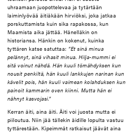
uhraamaan juopottelevaa ja tytärtään
laiminlyövää äitiäkään hirviöksi, joka jatkaa
porskuttamista kuin sika rapakossa, kun
Maamista aika jättää. Hänelläkin on
historiansa. Hänkin on kokenut, kuinka
tyttären katse satuttaa:
”Et sinä minua
pelännyt, sinä vihasit minua. Hilja-mummi ei
sitä voinut nähdä. Hän kuuli tömähdyksen kun
nousit penkiltä, hän kuuli lankkujen narinan kun
kävelit pois, hän kuuli vaimean kolahduksen kun
painoit kammarin oven kiinni. Mutta hän ei
nähnyt kasvojasi.”
Kerran äiti, aina äiti. Äiti voi juosta mutta ei
piiloutua. Niin jää tällekin äidille lopulta vastuu
tyttärestään. Kipeimmät ratkaisut jäävät aina