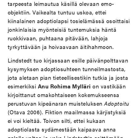
tarpeesta leimautua käsillä olevaan emo-
objektiin. Vaikealta tuntuu uskoa, ettei
kiinalainen adoptiolapsi tosielämässä osoittaisi
jonkinlaisia myönteisiä tuntemuksia häntä
ruokkivaan, puhtaana pitävään, lahjoja
tyrkyttävään ja hoivaavaan äitihahmoon.
Lindstedt tuo kirjassaan esille päivänpolttavan
kysymyksen adoptiosuhteen tunneilmastosta,
jota aletaan pian tieteellisestikin tutkia ja josta
esimerkiksi
Anu Rohima Mylläri
on vastikään
kirjoittanut omakohtaiseen kokemukseensa
perustuvan kipeänaran muisteluksen
Adoptoitu
(Otava 2006). Fiktion maailmassa kärjistyksiä
ei voi kieltää. Toivon silti, ettei kukaan
adoptiolasta sydämestään kaipaava anna
pelolle valtaa ja usko Lindstedtin esittämään