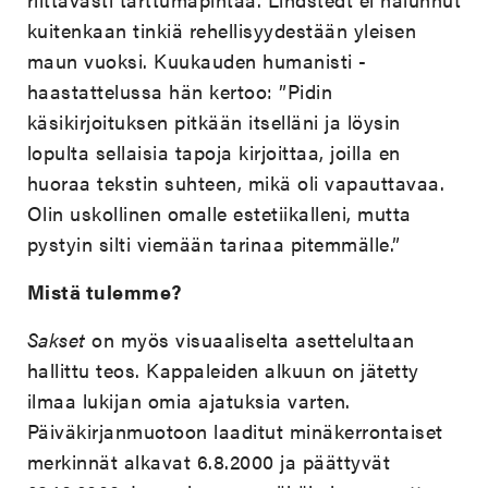
kuitenkaan tinkiä rehellisyydestään yleisen
maun vuoksi. Kuukauden humanisti -
haastattelussa hän kertoo: ”Pidin
käsikirjoituksen pitkään itselläni ja löysin
lopulta sellaisia tapoja kirjoittaa, joilla en
huoraa tekstin suhteen, mikä oli vapauttavaa.
Olin uskollinen omalle estetiikalleni, mutta
pystyin silti viemään tarinaa pitemmälle.”
Mistä tulemme?
Sakset
on myös visuaaliselta asettelultaan
hallittu teos. Kappaleiden alkuun on jätetty
ilmaa lukijan omia ajatuksia varten.
Päiväkirjanmuotoon laaditut minäkerrontaiset
merkinnät alkavat 6.8.2000 ja päättyvät