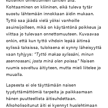
Kohtaaminen on kliininen, eikä tuleva tytär
suostu lähtemään innokkaan äidin mukaan.
Tyttö saa jäädä vielä yöksi vanhoille
asuinsijoilleen, mikä on käytäntönä poikkeus ja
viittaa jo tulevaan onnettomuuteen. Kuvaavaa
onkin, että kun tyttö vihdoin lepää äitinsä
sylissä taksissa, tuloksena ei synny läheisyyttä
vaan tyhjyys:
”Tyttö makaa sylissäni, minun
asennossani, josta minä olen poissa.”
Naisen
ruumis soveltuu äitiyteen, mutta mieli liitelee jo
muualla.
Lapsesta ei ole täyttämään naisen
tyydyttämättömiä tarpeita ja paikkaamaan
hänen puutteellista äitisuhdettaan.
Alkoholisoitunut äiti ei kyennyt huolehtimaan