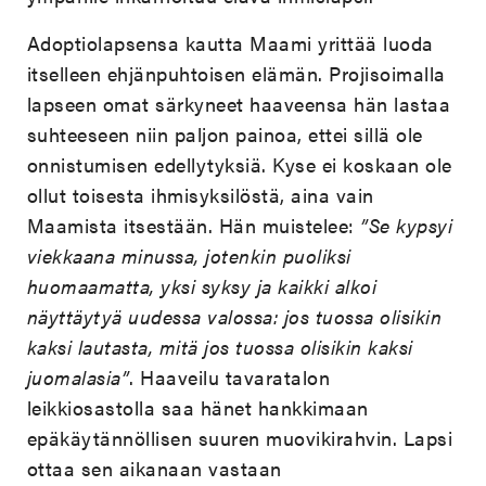
Adoptiolapsensa kautta Maami yrittää luoda
itselleen ehjänpuhtoisen elämän. Projisoimalla
lapseen omat särkyneet haaveensa hän lastaa
suhteeseen niin paljon painoa, ettei sillä ole
onnistumisen edellytyksiä. Kyse ei koskaan ole
ollut toisesta ihmisyksilöstä, aina vain
Maamista itsestään. Hän muistelee:
”Se kypsyi
viekkaana minussa, jotenkin puoliksi
huomaamatta, yksi syksy ja kaikki alkoi
näyttäytyä uudessa valossa: jos tuossa olisikin
kaksi lautasta, mitä jos tuossa olisikin kaksi
juomalasia”
. Haaveilu tavaratalon
leikkiosastolla saa hänet hankkimaan
epäkäytännöllisen suuren muovikirahvin. Lapsi
ottaa sen aikanaan vastaan