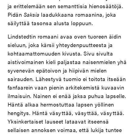
ja erittelemään sen semanttisia hienosäätöjä.
Pidän
Saksia
laadukkaana romaanina, joka
säilyttää tasonsa alusta loppuun.
Lindstedtin romaani avaa oven tuoreen äidin
sieluun, joka kärsii yhteydenpuutteesta ja
kohtaamattomuuden kivusta. Sivu sivulta
aistivoimainen kieli paljastaa naisenmielen yhä
syvenevän epätoivon ja hiipivän mielen
sairauden. Lähestyvä tuomio ei toitota itseään
fanfaarein vaan pienin arkitekemistä kuvaavin
ilmaisuin. Nainen ei enää jaksa puhua lapselle.
Häntä alkaa hermostuttaa lapsen yöllinen
hengitys. Häntä väsyttää, väsyttää, väsyttää.
Yksinkertaiset lauseet lataavat itseensä
sellaisen annoksen voimaa, että lukija tuntee