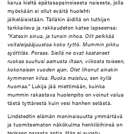
karua kieltä epätasapainoisesta naisesta, jolla
myöskään ei ollut eväitä huolehti
jälkeläisistään. Tälläkin äidillä on tutkijan
tarkkaileva ja rakkaudeton katse lapseensa:
”Katsoin sinua, ja tunsin inhoa. Olit pelkkää
voitaleipääjuustoa koko tyttö. Mummin pikku
syöttiläs. Porsas. Siellä ne ovat kaataneet
ruokaa suuhusi aamusta iltaan, viikosta toiseen,
kokonaisen vuoden ajan. Olet lihonut ainakin
kymmenen kiloa. Ruoka maistuu, sen kyllä
huomaa.”
Lukija jää miettimään, kuinka
mummin rakastava huolenpito on voinut valua
tästä tyttärestä kuin vesi hanhen selästä.
Lindstedtin elämän moninaisuutta ymmärtävä
ja tuomitsematon näkökulma henkilöihinsä on
teoksen parasta antia. Hän ei suostu