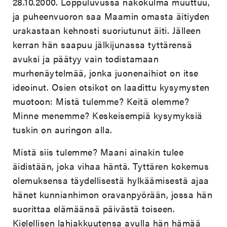
28.10.2000. Loppuluvussa näkökulma muuttuu,
ja puheenvuoron saa Maamin omasta äitiyden
urakastaan kehnosti suoriutunut äiti. Jälleen
kerran hän saapuu jälkijunassa tyttärensä
avuksi ja päätyy vain todistamaan
murhenäytelmää, jonka juonenaihiot on itse
ideoinut. Osien otsikot on laadittu kysymysten
muotoon: Mistä tulemme? Keitä olemme?
Minne menemme? Keskeisempiä kysymyksiä
tuskin on auringon alla.
Mistä siis tulemme? Maani ainakin tulee
äidistään, joka vihaa häntä. Tyttären kokemus
olemuksensa täydellisestä hylkäämisestä ajaa
hänet kunnianhimon oravanpyörään, jossa hän
suorittaa elämäänsä päivästä toiseen.
Kielellisen lahjakkuutensa avulla hän hämää