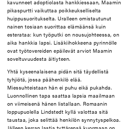
kavunneet adoptiolasta hankkiessaan, Maamin
pikaspurtti vaikuttaa poikkeukselliselta
huippusuoritukselta. Uralleen omistautunut
nainen tosiaan suorittaa elämäänsä kuin
esterataa: kun työputki on nousujohteessa, on
aika hankkia lapsi. Lisäkiihokkeena pyrinnölle
ovat työtovereiden epäilevät arviot Maamin
soveltuvuudesta äitiyteen.
Yhtä kyseenalaisena pidän sitä täydellistä
tyhjiötä, jossa päähenkilö elää.
Miessuhteistaan hän ei puhu eikä pukahda.
Luonnollinen tapa saattaa lapsia maailmaan
on viimeisenä hänen listallaan. Romaanin
loppupuolella Lindstedt kyllä valottaa sitä
taustaa, joka selittää henkilön synnytyspelkoa.
Jälleen kerran lastia tyttärensä kuormaan on