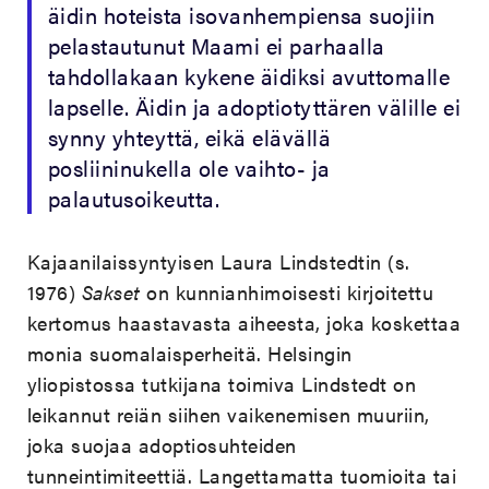
äidin hoteista isovanhempiensa suojiin
pelastautunut Maami ei parhaalla
tahdollakaan kykene äidiksi avuttomalle
lapselle. Äidin ja adoptiotyttären välille ei
synny yhteyttä, eikä elävällä
posliininukella ole vaihto- ja
palautusoikeutta.
Kajaanilaissyntyisen Laura Lindstedtin (s.
1976)
Sakset
on kunnianhimoisesti kirjoitettu
kertomus haastavasta aiheesta, joka koskettaa
monia suomalaisperheitä. Helsingin
yliopistossa tutkijana toimiva Lindstedt on
leikannut reiän siihen vaikenemisen muuriin,
joka suojaa adoptiosuhteiden
tunneintimiteettiä. Langettamatta tuomioita tai