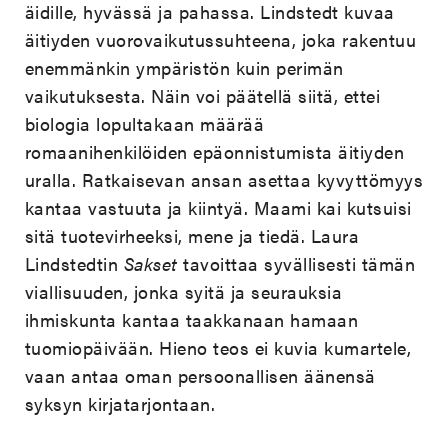
äidille, hyvässä ja pahassa. Lindstedt kuvaa
äitiyden vuorovaikutussuhteena, joka rakentuu
enemmänkin ympäristön kuin perimän
vaikutuksesta. Näin voi päätellä siitä, ettei
biologia lopultakaan määrää
romaanihenkilöiden epäonnistumista äitiyden
uralla. Ratkaisevan ansan asettaa kyvyttömyys
kantaa vastuuta ja kiintyä. Maami kai kutsuisi
sitä tuotevirheeksi, mene ja tiedä. Laura
Lindstedtin
Sakset
tavoittaa syvällisesti tämän
viallisuuden, jonka syitä ja seurauksia
ihmiskunta kantaa taakkanaan hamaan
tuomiopäivään. Hieno teos ei kuvia kumartele,
vaan antaa oman persoonallisen äänensä
syksyn kirjatarjontaan.