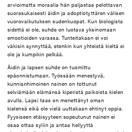
arvioimatta moraalia hän paljastaa pelottavan
suorasukaisesti äidin ja adoptiotyttären välisen
vuorovaikutuksen sudenkuopat. Kun biologista
sidettä ei ole, suhde on luotava yksinomaan
emootioiden varassa. Tunteitakaan ei voi
väkisin synnyttää, etenkin kun yhteistä kieltä ei
ole ja kumpikin pelkää.
Äidin ja lapsen suhde on tuomittu
epäonnistumaan. Työssään menestyvä,
kunnianhimoinen nainen on tottunut
selviämään elämänsä kiperistä paikoista kielen
avulla. Lapsi taas on menettänyt oman
kielensä eikä ole vielä uuttakaan ehtinyt oppia.
Fyysiseen etäisyyteen sopeutunut nainen ei
osaa ottaa syliin ja antaa hellyyttä