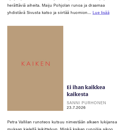
herättäviä aiheita. Maiju Pohjolan runoa ja draamaa
yhdistävä Sivusta katso ja siirtää huomion…
Lue lisää
Ei ihan kaikkea
kaikesta
SANNI PURHONEN
23.7.2026
Petra Vallilan runoteos kutsuu nimestään alkaen lukijansa
mukaan kielellä leikittelyyn. Minkä kaiken runoilija aikoo