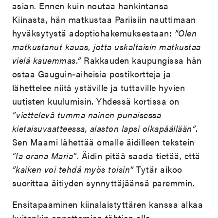
asian. Ennen kuin noutaa hankintansa
Kiinasta, hän matkustaa Pariisiin nauttimaan
hyväksytystä adoptiohakemuksestaan:
”Olen
matkustanut kauas, jotta uskaltaisin matkustaa
vielä kauemmas.”
Rakkauden kaupungissa hän
ostaa Gauguin-aiheisia postikortteja ja
lähettelee niitä ystäville ja tuttaville hyvien
uutisten kuulumisin. Yhdessä kortissa on
”viettelevä tumma nainen punaisessa
kietaisuvaatteessa, alaston lapsi olkapäällään”
.
Sen Maami lähettää omalle äidilleen tekstein
”Ia orana Maria”
. Äidin pitää saada tietää, että
”kaiken voi tehdä myös toisin”
Tytär aikoo
suorittaa äitiyden synnyttäjäänsä paremmin.
Ensitapaaminen kiinalaistyttären kanssa alkaa
kuitenkin onnettomien tähtien alla.