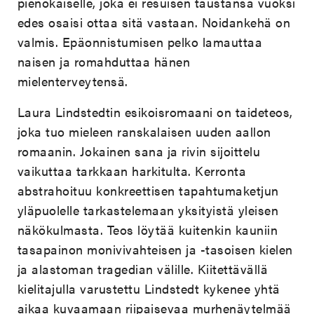
pienokaiselle, joka ei resuisen taustansa vuoksi
edes osaisi ottaa sitä vastaan. Noidankehä on
valmis. Epäonnistumisen pelko lamauttaa
naisen ja romahduttaa hänen
mielenterveytensä.
Laura Lindstedtin esikoisromaani on taideteos,
joka tuo mieleen ranskalaisen uuden aallon
romaanin. Jokainen sana ja rivin sijoittelu
vaikuttaa tarkkaan harkitulta. Kerronta
abstrahoituu konkreettisen tapahtumaketjun
yläpuolelle tarkastelemaan yksityistä yleisen
näkökulmasta. Teos löytää kuitenkin kauniin
tasapainon monivivahteisen ja -tasoisen kielen
ja alastoman tragedian välille. Kiitettävällä
kielitajulla varustettu Lindstedt kykenee yhtä
aikaa kuvaamaan riipaisevaa murhenäytelmää