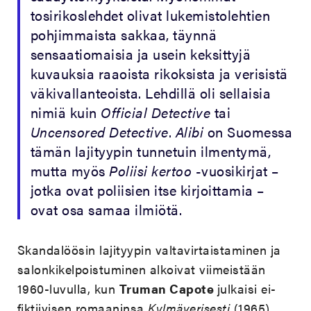
tosirikoslehdet olivat lukemistolehtien
pohjimmaista sakkaa, täynnä
sensaatiomaisia ja usein keksittyjä
kuvauksia raaoista rikoksista ja verisistä
väkivallanteoista. Lehdillä oli sellaisia
nimiä kuin
Official Detective
tai
Uncensored Detective
.
Alibi
on Suomessa
tämän lajityypin tunnetuin ilmentymä,
mutta myös
Poliisi kertoo
-vuosikirjat –
jotka ovat poliisien itse kirjoittamia –
ovat osa samaa ilmiötä.
Skandalöösin lajityypin valtavirtaistaminen ja
salonkikelpoistuminen alkoivat viimeistään
1960-luvulla, kun
Truman Capote
julkaisi ei-
fiktiivisen romaaninsa
Kylmäverisesti
(1965),