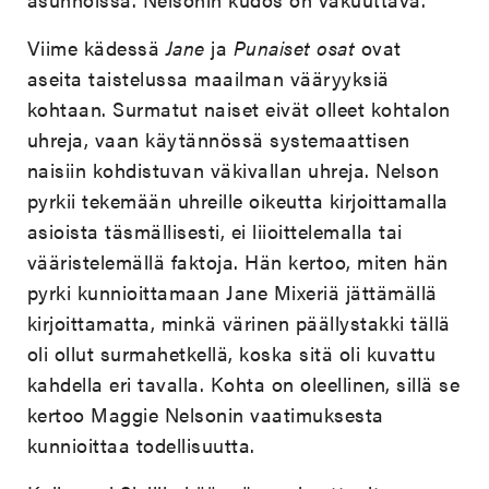
Viime kädessä
Jane
ja
Punaiset osat
ovat
aseita taistelussa maailman vääryyksiä
kohtaan. Surmatut naiset eivät olleet kohtalon
uhreja, vaan käytännössä systemaattisen
naisiin kohdistuvan väkivallan uhreja. Nelson
pyrkii tekemään uhreille oikeutta kirjoittamalla
asioista täsmällisesti, ei liioittelemalla tai
vääristelemällä faktoja. Hän kertoo, miten hän
pyrki kunnioittamaan Jane Mixeriä jättämällä
kirjoittamatta, minkä värinen päällystakki tällä
oli ollut surmahetkellä, koska sitä oli kuvattu
kahdella eri tavalla. Kohta on oleellinen, sillä se
kertoo Maggie Nelsonin vaatimuksesta
kunnioittaa todellisuutta.