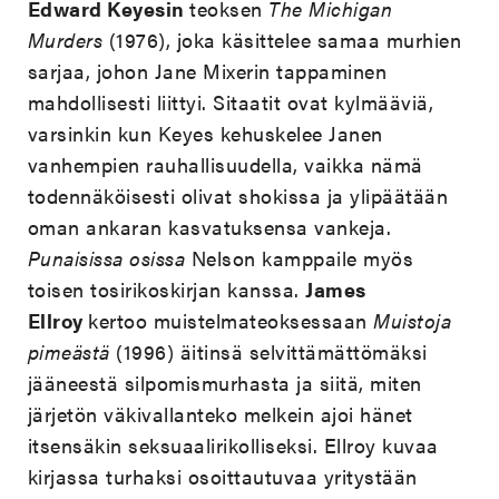
Edward Keyesin
teoksen
The Michigan
Murders
(1976), joka käsittelee samaa murhien
sarjaa, johon Jane Mixerin tappaminen
mahdollisesti liittyi. Sitaatit ovat kylmääviä,
varsinkin kun Keyes kehuskelee Janen
vanhempien rauhallisuudella, vaikka nämä
todennäköisesti olivat shokissa ja ylipäätään
oman ankaran kasvatuksensa vankeja.
Punaisissa osissa
Nelson kamppaile myös
toisen tosirikoskirjan kanssa.
James
Ellroy
kertoo muistelmateoksessaan
Muistoja
pimeästä
(1996) äitinsä selvittämättömäksi
jääneestä silpomismurhasta ja siitä, miten
järjetön väkivallanteko melkein ajoi hänet
itsensäkin seksuaalirikolliseksi. Ellroy kuvaa
kirjassa turhaksi osoittautuvaa yritystään