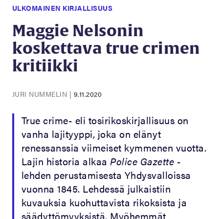
ULKOMAINEN KIRJALLISUUS
Maggie Nelsonin
koskettava true crimen
kritiikki
JURI NUMMELIN
|
9.11.2020
True crime- eli tosirikoskirjallisuus on
vanha lajityyppi, joka on elänyt
renessanssia viimeiset kymmenen vuotta.
Lajin historia alkaa
Police Gazette
-
lehden perustamisesta Yhdysvalloissa
vuonna 1845. Lehdessä julkaistiin
kuvauksia kuohuttavista rikoksista ja
säädyttömyyksistä. Myöhemmät