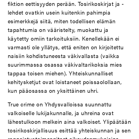
fiktion eettisyyden perään. Tosirikoskirjat ja -
lehdet ovatkin usein kuitenkin pahimpia
esimerkkejä siitä, miten todellisen elämän
tapahtumia on vääristelty, muokattu ja
käytetty omiin tarkoituksiin. Kenellekään ei
varmasti ole yllätys, että eniten on kirjoitettu
naisiin kohdistuneesta väkivallasta (vaikka
suurimmassa osassa väkivaltarikoksia mies
tappaa toisen miehen). Yhteiskunnalliset
kehitysketjut ovat loistaneet poissaolollaan,
kun pääosassa on yksittäinen uhri.
True crime on Yhdysvalloissa suunnattu
valkoiselle lukijakunnalle, ja uhreina ovat
lähestulkoon melkein aina valkoiset. Ylipäätään
tosirikoskirjallisuus esittää yhteiskunnan ja sen
rangaistustoimenpiteet oikeudenmukaisina.