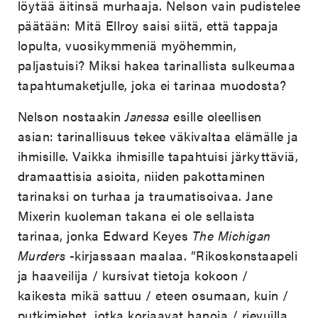
löytää äitinsä murhaaja. Nelson vain pudistelee
päätään: Mitä Ellroy saisi siitä, että tappaja
lopulta, vuosikymmeniä myöhemmin,
paljastuisi? Miksi hakea tarinallista sulkeumaa
tapahtumaketjulle, joka ei tarinaa muodosta?
Nelson nostaakin
Janessa
esille oleellisen
asian: tarinallisuus tekee väkivaltaa elämälle ja
ihmisille. Vaikka ihmisille tapahtuisi järkyttäviä,
dramaattisia asioita, niiden pakottaminen
tarinaksi on turhaa ja traumatisoivaa. Jane
Mixerin kuoleman takana ei ole sellaista
tarinaa, jonka Edward Keyes
The Michigan
Murders
-kirjassaan maalaa. ”Rikoskonstaapeli
ja haaveilija / kursivat tietoja kokoon /
kaikesta mikä sattuu / eteen osumaan, kuin /
putkimiehet, jotka korjaavat hanoja / rievuilla