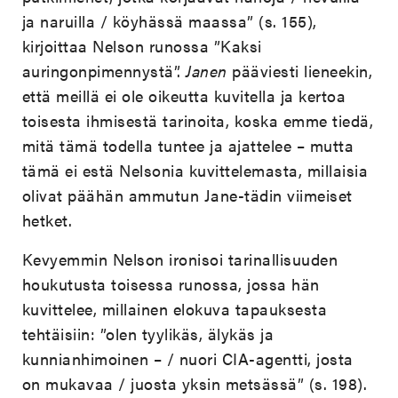
ja naruilla / köyhässä maassa” (s. 155),
kirjoittaa Nelson runossa ”Kaksi
auringonpimennystä”.
Janen
pääviesti lieneekin,
että meillä ei ole oikeutta kuvitella ja kertoa
toisesta ihmisestä tarinoita, koska emme tiedä,
mitä tämä todella tuntee ja ajattelee – mutta
tämä ei estä Nelsonia kuvittelemasta, millaisia
olivat päähän ammutun Jane-tädin viimeiset
hetket.
Kevyemmin Nelson ironisoi tarinallisuuden
houkutusta toisessa runossa, jossa hän
kuvittelee, millainen elokuva tapauksesta
tehtäisiin: ”olen tyylikäs, älykäs ja
kunnianhimoinen – / nuori CIA-agentti, josta
on mukavaa / juosta yksin metsässä” (s. 198).