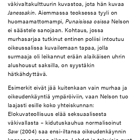
väkivaltakulttuurin kuvastoa, jota hän kuvaa
Janessakin
. Aiemmassa teoksessa tyyli on
huomaamattomampi,
Punaisissa osissa
Nelson
ei säästele sanojaan. Kohtaus, jossa
murhasarjaa tutkinut entinen poliisi intoutuu
oikeussalissa kuvailemaan tapaa, jolla
surmaaja oli leikannut erään alaikäisen uhrin
alushousut saksilla, on syystäkin
hätkähdyttävä.
Esimerkit eivät jää kuitenkaan vain murhaa ja
oikeudenkäyntiä ympäröiviin, vaan Nelson tuo
laajasti esille koko yhteiskunnan:
Elokuvateollisuus elää seksuaalisesta
väkivallasta – kidutuskauhua normalisoinut
Saw
(2004) saa ensi-iltansa oikeudenkäynnin
kanssa samaan aikaan. Lehdet ja televisio ovat