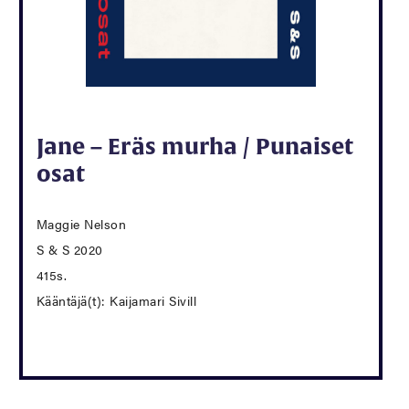
Jane – Eräs murha / Punaiset
osat
Maggie Nelson
S & S 2020
415s.
Kääntäjä(t): Kaijamari Sivill