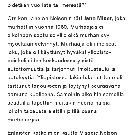
pidetään vuorista tai merestä?”
Otsikon Jane on Nelsonin täti
Jane Mixer
, joka
murhattiin vuonna 1969. Murhaajaa ei
aikoinaan saatu selville eikä murhan syy
myöskään selvinnyt. Murhaaja oli ilmeisesti
joku, joka oli käyttänyt hyväksi yliopisto-
opiskelijoiden keskuudessa yleistä
autottomuutta ja tarjonnut ilmoitustaululla
autokyytiä. Yliopistossa lakia lukenut Jane oli
tarttunut tarjoukseen ja löytynyt seuraavana
aamuna kuolleena. Samoihin aikoihin samoilla
seuduilla tapettiin muitakin nuoria naisia,
jolloin tapausta alettiin pitää osana
murhasarjaa.
Erilaisten katkelmien kautta Maggie Nelson