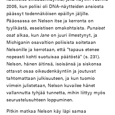
2005, kun poliisi oli DNA-näytteiden ansiosta
päässyt todennäköisen epäillyn jäljille.
Pääosassa on Nelson itse ja kerronta on
tyylikästä, esseistisen omakohtaista.
Punaiset
osat
alkaa, kun
Jane
on juuri ilmestynyt, ja
Michiganin osavaltion poliisista soitetaan
Nelsonille ja kerrotaan, että ”tapaus etenee
nopeasti kohti suotuisaa päätöstä” (s. 231).
Nelson, hänen äitinsä, isoisänsä ja siskonsa
ottavat osaa oikeudenkäyntiin ja joutuvat
tahtomattaan julkisuuteen, ja kun tuomio
viimein julistetaan, Nelson kuvailee hänet
vallannutta tyhjää tunnetta, mihin liittyy myös
seurustelusuhteen loppuminen.
Pitkin matkaa Nelson käy läpi samaa