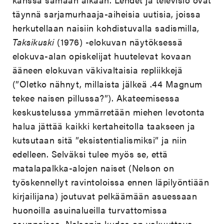
täynnä sarjamurhaaja-aiheisia uutisia, joissa
herkutellaan naisiin kohdistuvalla sadismilla,
Taksikuski
(1976) -elokuvan näytöksessä
elokuva-alan opiskelijat huutelevat kovaan
ääneen elokuvan väkivaltaisia repliikkejä
(”Oletko nähnyt, millaista jälkeä .44 Magnum
tekee naisen pillussa?”). Akateemisessa
keskustelussa ymmärretään miehen levotonta
halua jättää kaikki kertaheitolla taakseen ja
kutsutaan sitä ”eksistentialismiksi” ja niin
edelleen. Selväksi tulee myös se, että
matalapalkka-alojen naiset (Nelson on
työskennellyt ravintoloissa ennen läpilyöntiään
kirjailijana) joutuvat pelkäämään asuessaan
huonoilla asuinalueilla turvattomissa
asunnoissa. Nelsonin kudos on vakuuttava.