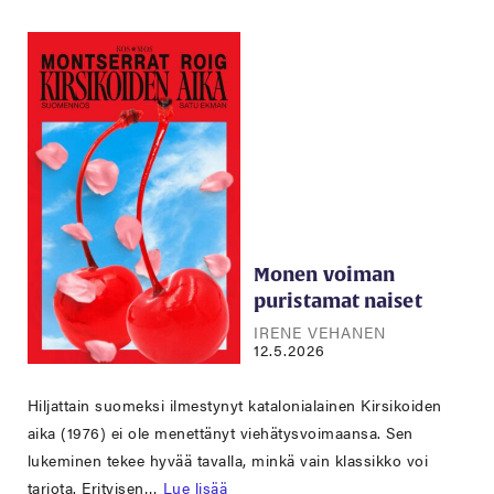
Monen voiman
puristamat naiset
IRENE VEHANEN
12.5.2026
Hiljattain suomeksi ilmestynyt katalonialainen Kirsikoiden
aika (1976) ei ole menettänyt viehätysvoimaansa. Sen
lukeminen tekee hyvää tavalla, minkä vain klassikko voi
tarjota. Erityisen…
Lue lisää