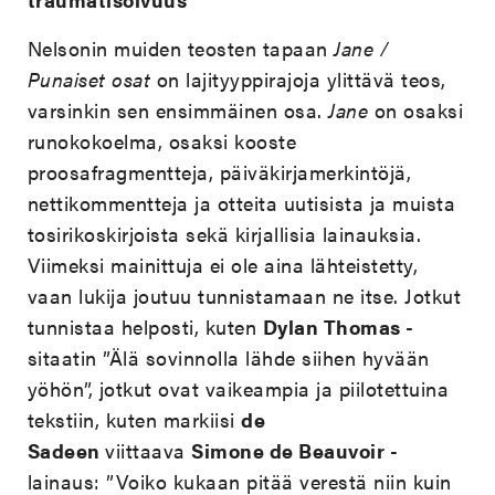
Nelsonin muiden teosten tapaan
Jane /
Punaiset osat
on lajityyppirajoja ylittävä teos,
varsinkin sen ensimmäinen osa.
Jane
on osaksi
runokokoelma, osaksi kooste
proosafragmentteja, päiväkirjamerkintöjä,
nettikommentteja ja otteita uutisista ja muista
tosirikoskirjoista sekä kirjallisia lainauksia.
Viimeksi mainittuja ei ole aina lähteistetty,
vaan lukija joutuu tunnistamaan ne itse. Jotkut
tunnistaa helposti, kuten
Dylan Thomas
-
sitaatin ”Älä sovinnolla lähde siihen hyvään
yöhön”, jotkut ovat vaikeampia ja piilotettuina
tekstiin, kuten markiisi
de
Sadeen
viittaava
Simone de Beauvoir
-
lainaus: ”Voiko kukaan pitää verestä niin kuin