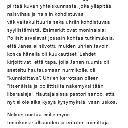
piirtää kuvan yhteiskunnasta, joka ylläpitää
naisvihaa ja naisiin kohdistuvaa
väkivaltakulttuuria sekä uhriin kohdistuvaa
syyllistämistä. Esimerkit ovat moninaisia:
Poliisit arvelevat jossain kohtaa tutkimuksia,
että Janea ei silvottu muiden uhrien tavoin,
koska hänellä oli kuukautiset. Lehdet
kirjoittivat, että tapa, jolla Janen ruumis oli
aseteltu hautausmaan nurmikolle, oli
”kunnioittava”. Uhrien kerrotaan olleen
”itsenäisiä ja poliittisilta näkemyksiltään
liberaaleja”. Hautajaisissa pastori sanoo, että
nyt ei ole aika kysyä kysymyksiä, vaan uskoa.
Nelson nostaa esille myös
tosirikoskirjallisuuden ja eritoten toimittaja