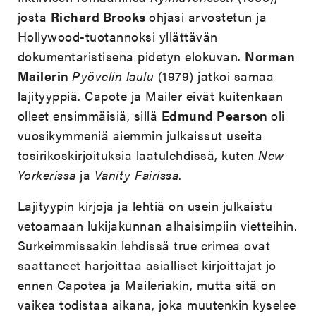
josta
Richard Brooks
ohjasi arvostetun ja
Hollywood-tuotannoksi yllättävän
dokumentaristisena pidetyn elokuvan.
Norman
Mailerin
Pyövelin laulu
(1979) jatkoi samaa
lajityyppiä. Capote ja Mailer eivät kuitenkaan
olleet ensimmäisiä, sillä
Edmund Pearson
oli
vuosikymmeniä aiemmin julkaissut useita
tosirikoskirjoituksia laatulehdissä, kuten
New
Yorkerissa
ja
Vanity Fairissa
.
Lajityypin kirjoja ja lehtiä on usein julkaistu
vetoamaan lukijakunnan alhaisimpiin vietteihin.
Surkeimmissakin lehdissä true crimea ovat
saattaneet harjoittaa asialliset kirjoittajat jo
ennen Capotea ja Maileriakin, mutta sitä on
vaikea todistaa aikana, joka muutenkin kyselee