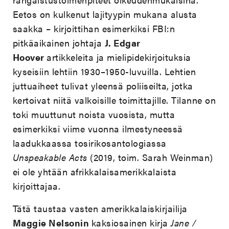
Eetos on kulkenut lajityypin mukana alusta
saakka – kirjoittihan esimerkiksi FBI:n
pitkäaikainen johtaja
J. Edgar
Hoover
artikkeleita ja mielipidekirjoituksia
kyseisiin lehtiin 1930–1950-luvuilla. Lehtien
juttuaiheet tulivat yleensä poliiseilta, jotka
kertoivat niitä valkoisille toimittajille. Tilanne on
toki muuttunut noista vuosista, mutta
esimerkiksi viime vuonna ilmestyneessä
laadukkaassa tosirikosantologiassa
Unspeakable Acts
(2019, toim. Sarah Weinman)
ei ole yhtään afrikkalaisamerikkalaista
kirjoittajaa.
Tätä taustaa vasten amerikkalaiskirjailija
Maggie Nelsonin
kaksiosainen kirja
Jane /