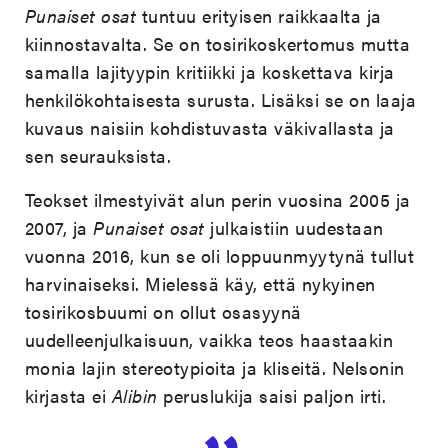
Punaiset osat
tuntuu erityisen raikkaalta ja
kiinnostavalta. Se on tosirikoskertomus mutta
samalla lajityypin kritiikki ja koskettava kirja
henkilökohtaisesta surusta. Lisäksi se on laaja
kuvaus naisiin kohdistuvasta väkivallasta ja
sen seurauksista.
Teokset ilmestyivät alun perin vuosina 2005 ja
2007, ja
Punaiset osat
julkaistiin uudestaan
vuonna 2016, kun se oli loppuunmyytynä tullut
harvinaiseksi. Mielessä käy, että nykyinen
tosirikosbuumi on ollut osasyynä
uudelleenjulkaisuun, vaikka teos haastaakin
monia lajin stereotypioita ja kliseitä. Nelsonin
kirjasta ei
Alibin
peruslukija saisi paljon irti.