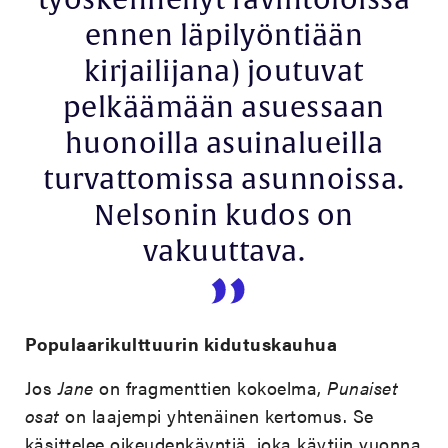
työskennellyt ravintoloissa
ennen läpilyöntiään
kirjailijana) joutuvat
pelkäämään asuessaan
huonoilla asuinalueilla
turvattomissa asunnoissa.
Nelsonin kudos on
vakuuttava.
Populaarikulttuurin kidutuskauhua
Jos
Jane
on fragmenttien kokoelma,
Punaiset
osat
on laajempi yhtenäinen kertomus. Se
käsittelee oikeudenkäyntiä, joka käytiin vuonna