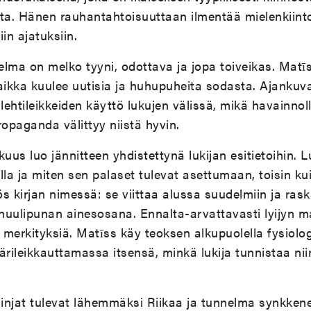
ista. Hänen rauhantahtoisuuttaan ilmentää mielenkiin
siin ajatuksiin.
lma on melko tyyni, odottava ja jopa toiveikas. Matīs
aikka kuulee uutisia ja huhupuheita sodasta. Ajankuv
ehtileikkeiden käyttö lukujen välissä, mikä havainnolli
ropaganda välittyy niistä hyvin.
uus luo jännitteen yhdistettynä lukijan esitietoihin. Lu
a ja miten sen palaset tulevat asettumaan, toisin kui
ö
s kirjan nimessä: se viittaa alussa suudelmiin ja rask
huulipunan ainesosana. Ennalta-arvattavasti lyijyn 
merkityksiä
. Matīss k
äy teoksen alkupuolella fysiolog
rileikkauttamassa itsensä, minkä lukija tunnistaa ni
linjat tulevat lähemmäksi Riikaa ja tunnelma synkken