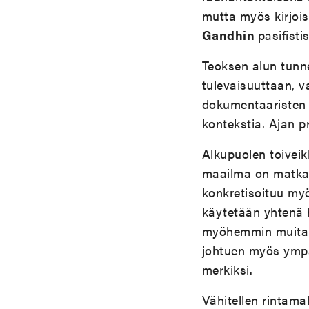
mutta my
ö
s kirjo
Gandhin
pasifisti
Teoksen alun tunne
tulevaisuuttaan, v
dokumentaaristen l
kontekstia. Ajan p
Alkupuolen toiveikk
maailma on matkall
konkretisoituu my
käytetään yhtenä 
my
ö
hemmin muita 
johtuen my
ö
s ympä
merkiksi.
Vähitellen rintama