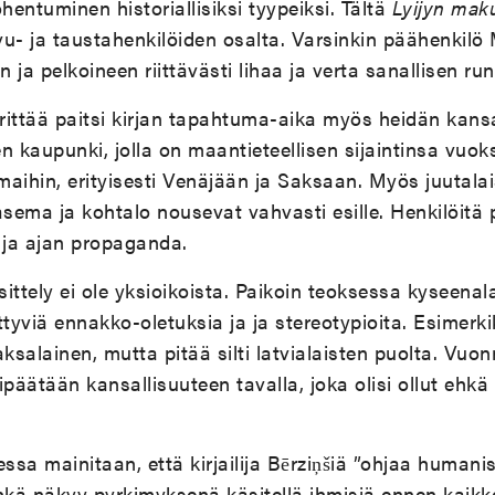
entuminen historiallisiksi tyypeiksi. Tältä
Lyijyn mak
ivu- ja taustahenkil
ö
iden osalta. Varsinkin päähenkilö
n ja pelkoineen riittävästi lihaa ja verta sanallisen ru
ritt
ää paitsi kirjan tapahtuma-aika my
ö
s heidän kansa
 kaupunki, jolla on maantieteellisen sijaintinsa vuoksi
maihin, erityisesti Venäjään ja Saksaan. My
ö
s juutala
asema ja kohtalo nousevat vahvasti esille. Henkilöitä
t ja ajan propaganda.
ittely ei ole yksioikoista. Paikoin teoksessa kyseenala
ittyviä ennakko-oletuksia ja ja stereotypioita. Esimerk
ksalainen, mutta pitää silti latvialaisten puolta. Vuon
päätään kansallisuuteen tavalla, joka olisi ollut ehkä
sa mainitaan, että kirjailija Bērziņšiä ”ohjaa humanis
kä näkyy pyrkimyksenä käsitellä ihmisiä ennen kaikke