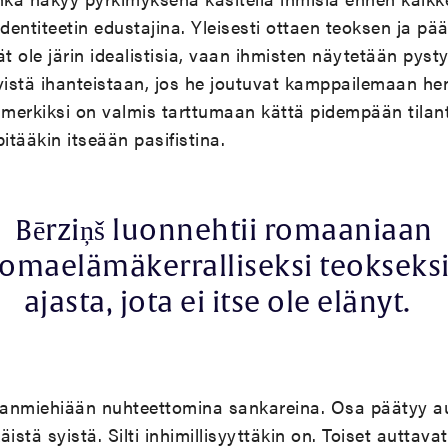
entiteetin edustajina. Yleisesti ottaen teoksen ja pä
 ole järin idealistisia, vaan ihmisten näytetään py
vistä ihanteistaan, jos he joutuvat kamppailemaan he
imerkiksi on valmis tarttumaan kättä pidempään tilant
pitääkin itseään pasifistina.
Bērziņš luonnehtii romaaniaan
omael
ämäkerralliseksi teokseks
ajasta, jota ei itse ole elänyt.
maanmiehiään nuhteettomina sankareina. Osa päätyy 
käistä syistä. Silti inhimillisyyttäkin on. Toiset auttava