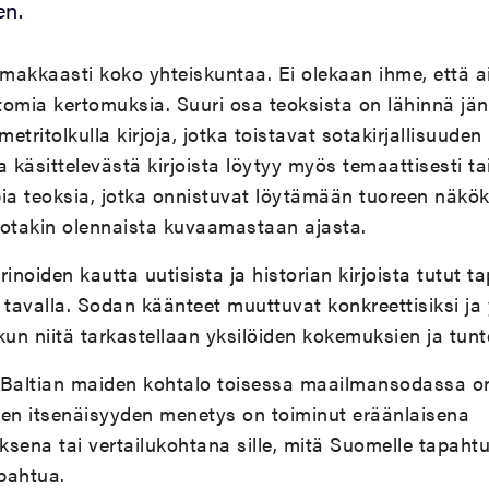
en.
imakkaasti koko yhteiskuntaa. Ei olekaan ihme, että a
ttomia kertomuksia. Suuri osa teoksista on lähinnä jän
etritolkulla kirjoja, jotka toistavat sotakirjallisuuden l
 käsittelevästä kirjoista löytyy myös temaattisesti tai
a teoksia, jotka onnistuvat löytämään tuoreen näkö
jotakin olennaista kuvaamastaan ajasta.
arinoiden kautta uutisista ja historian kirjoista tutut 
tavalla. Sodan käänteet muuttuvat konkreettisiksi ja y
 kun niitä tarkastellaan yksilöiden kokemuksien ja tunt
 Baltian maiden kohtalo toisessa maailmansodassa on
den itsenäisyyden menetys on toiminut eräänlaisena
sena tai vertailukohtana sille, mitä Suomelle tapahtu
apahtua.