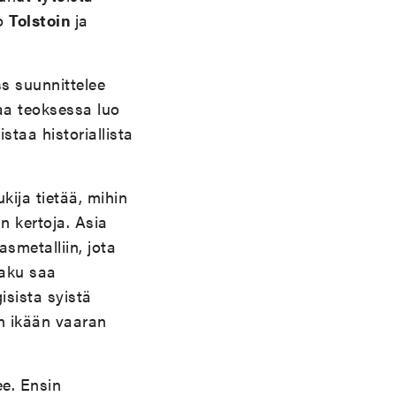
to
Tolstoin
ja
s suunnittelee
aa teoksessa luo
staa historiallista
kija tietää, mihin
n kertoja. Asia
asmetalliin, jota
maku saa
isista syistä
in ikään vaaran
ee. Ensin