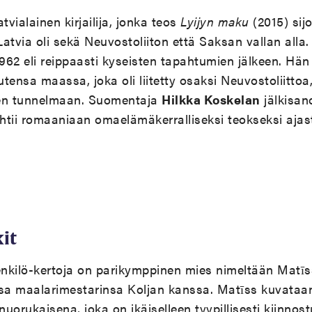
tvialainen kirjailija, jonka teos
Lyijyn maku
(2015) sijo
 Latvia oli sekä Neuvostoliiton että Saksan vallan alla. 
62 eli reippaasti kyseisten tapahtumien jälkeen. Hän
tensa maassa, joka oli liitetty osaksi Neuvostoliittoa
sen tunnelmaan. Suomentaja
Hilkka Koskelan
jälkisa
ehtii romaaniaan
omael
ämäkerralliseksi teokseksi ajasta
it
kilö-kertoja on parikymppinen mies nimeltään Matīss
ssa maalarimestarinsa Koljan kanssa. Matīss kuvataa
uorukaisena, joka on ikäiselleen tyypillisesti kiinnost