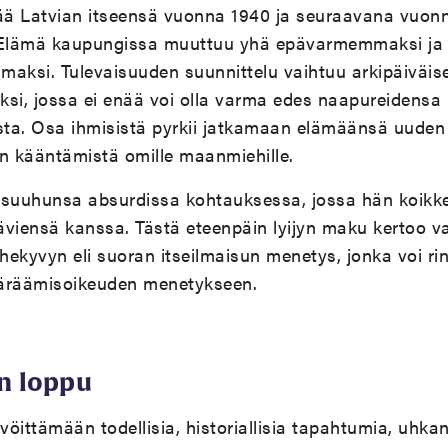
ttää Latvian itseensä vuonna 1940 ja seuraavana vuon
. Elämä kaupungissa muuttuu yhä epävarmemmaksi ja
ksi. Tulevaisuuden suunnittelu vaihtuu arkipäiväis
uksi, jossa ei enää voi olla varma edes naapureidensa
ta. Osa ihmisistä pyrkii jatkamaan elämäänsä uuden v
län kääntämistä omille maanmiehille.
 suuhunsa absurdissa kohtauksessa, jossa hän koikke
ä
viens
ä kanssa. Tästä eteenpäin lyijyn maku kertoo 
hekyvyn eli suoran itseilmaisun menetys, jonka voi r
määräämisoikeuden menetykseen.
n loppu
äv
ö
itt
ämään todellisia, historiallisia tapahtumia, uhkan