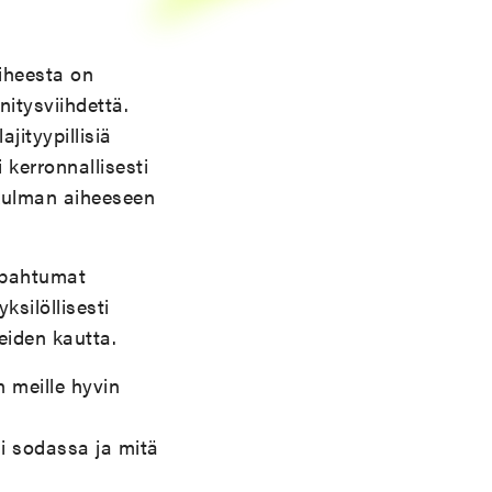
iheesta on
nitysviihdettä.
ajityypillisiä
 kerronnallisesti
kulman aiheeseen
tapahtumat
ksilöllisesti
eiden kautta.
 meille hyvin
i sodassa ja mitä