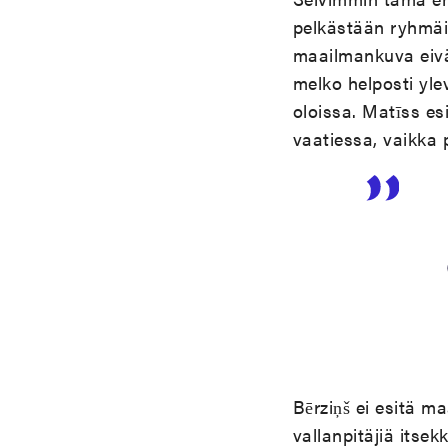
pelkästään ryhmäid
maailmankuva eivät
melko helposti yle
oloissa. Matīss es
vaatiessa, vaikka 
Bērziņš ei esitä 
vallanpitäjiä itsek