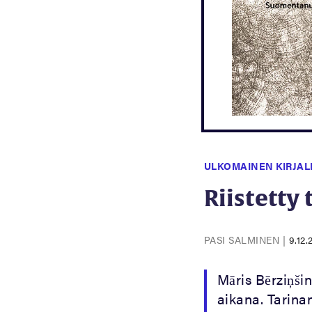
ULKOMAINEN KIRJAL
Riistetty
PASI SALMINEN
|
9.12.
Māris Bērziņši
aikana. Tarina