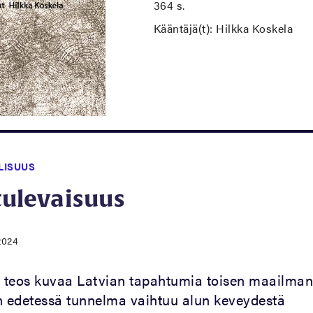
364 s.
Kääntäjä(t): Hilkka Koskela
LISUUS
 tulevaisuus
2024
n teos kuvaa Latvian tapahtumia toisen maailma
n edetessä tunnelma vaihtuu alun keveydestä