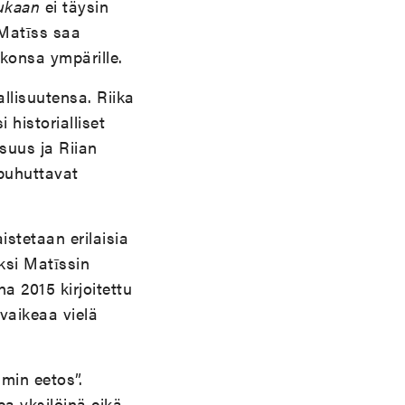
ukaan
ei täysin
 Matīss saa
nkonsa ympärille.
llisuutensa. Riika
 historialliset
isuus ja Riian
 puhuttavat
istetaan erilaisia
iksi Matīssin
na 2015 kirjoitettu
 vaikeaa vielä
min eetos”.
a yksilöinä eikä