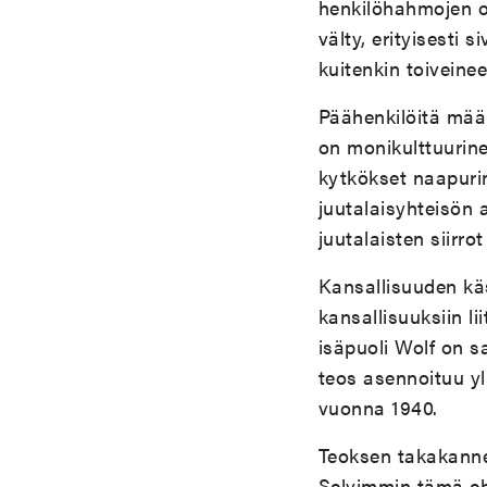
henkil
ö
hahmojen oh
välty, erityisesti s
kuitenkin toiveinee
Päähenkil
ö
itä mää
on monikulttuurinen
kytk
ö
kset naapuri
juutalaisyhteis
ö
n 
juutalaisten siirro
Kansallisuuden käs
kansallisuuksiin li
isäpuoli Wolf on sa
teos asennoituu yli
vuonna 1940.
Teoksen takakannes
Selvimmin tämä eh