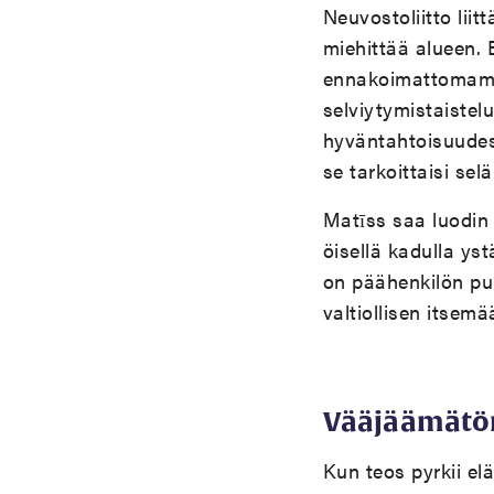
Neuvostoliitto lii
miehittää alueen
ennakoimattomamma
selviytymistaistel
hyväntahtoisuudes
se tarkoittaisi se
Matīss saa luodin
ö
isellä kadulla yst
on päähenkil
ö
n pu
valtiollisen itse
Vääjäämätö
Kun teos pyrkii el