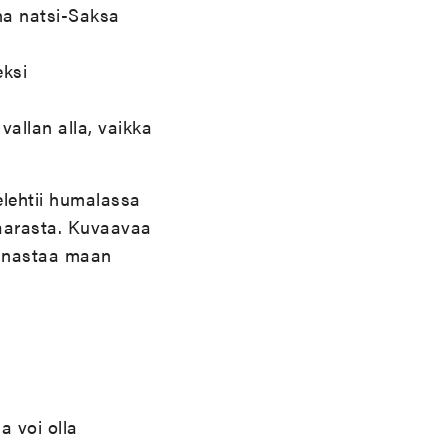
na natsi-Saksa
eksi
allan alla, vaikka
lehtii humalassa
vaarasta. Kuvaavaa
innastaa maan
a voi olla