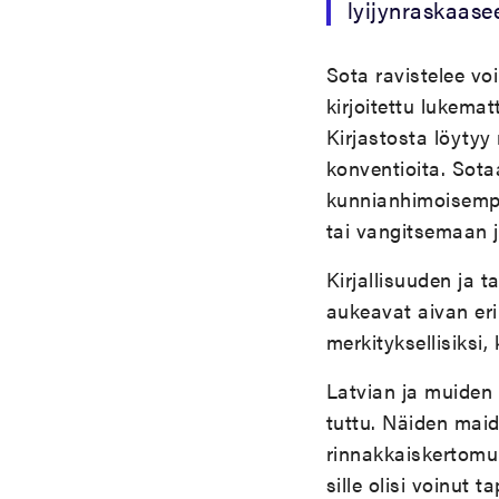
lyijynraskaase
Sota ravistelee vo
kirjoitettu lukema
Kirjastosta löytyy m
konventioita. Sotaa
kunnianhimoisempi
tai vangitsemaan 
Kirjallisuuden ja t
aukeavat aivan eri 
merkityksellisiksi,
Latvian ja muiden
tuttu. Näiden mai
rinnakkaiskertomuk
sille olisi voinut t