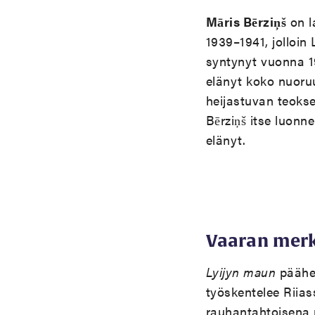
Mā
ris B
ērziņš
on la
1939
–
1941, jolloin
syntynyt vuonna 19
elänyt koko nuoruu
heijastuvan teok
Bērziņš itse luonn
elänyt.
Vaaran merk
Lyijyn maun
päähen
ty
ö
skentelee Riia
rauhantahtoisena n