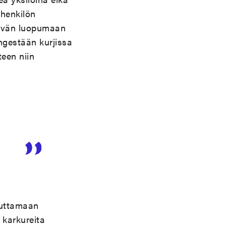
ähenkilön
styvän luopumaan
ngestään kurjissa
een niin
i
auttamaan
t karkureita