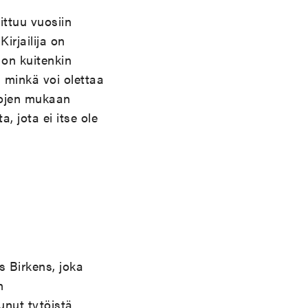
ittuu vuosiin
Kirjailija on
 on kuitenkin
, minkä voi olettaa
nojen mukaan
, jota ei itse ole
 Birkens, joka
n
unut tyt
ö
istä