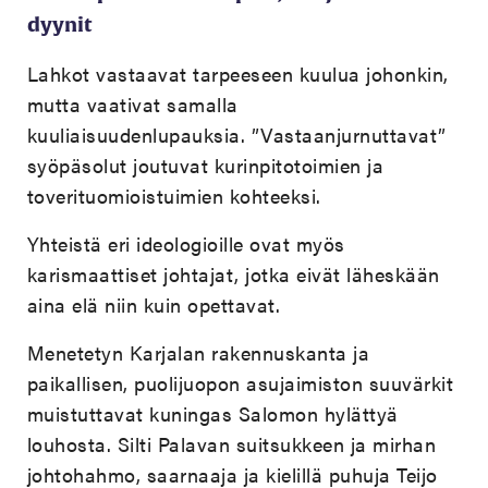
dyynit
Lahkot vastaavat tarpeeseen kuulua johonkin,
mutta vaativat samalla
kuuliaisuudenlupauksia. ”Vastaanjurnuttavat”
syöpäsolut joutuvat kurinpitotoimien ja
toverituomioistuimien kohteeksi.
Yhteistä eri ideologioille ovat myös
karismaattiset johtajat, jotka eivät läheskään
aina elä niin kuin opettavat.
Menetetyn Karjalan rakennuskanta ja
paikallisen, puolijuopon asujaimiston suuvärkit
muistuttavat kuningas Salomon hylättyä
louhosta. Silti Palavan suitsukkeen ja mirhan
johtohahmo, saarnaaja ja kielillä puhuja Teijo