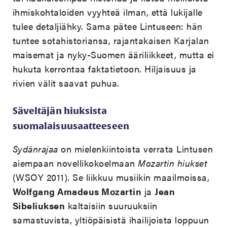
ihmiskohtaloiden vyyhteä ilman, että lukijalle
tulee detaljiähky. Sama pätee Lintuseen: hän
tuntee sotahistoriansa, rajantakaisen Karjalan
maisemat ja nyky-Suomen ääriliikkeet, mutta ei
hukuta kerrontaa faktatietoon. Hiljaisuus ja
rivien välit saavat puhua.
Säveltäjän hiuksista
suomalaisuusaatteeseen
Sydänrajaa
on mielenkiintoista verrata Lintusen
aiempaan novellikokoelmaan
Mozartin hiukset
(WSOY 2011). Se liikkuu musiikin maailmoissa,
Wolfgang Amadeus Mozartin
ja
Jean
Sibeliuksen
kaltaisiin suuruuksiin
samastuvista, yltiöpäisistä ihailijoista loppuun