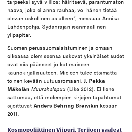
tarpeeksi syvä viillos: häiritsevä, parantumaton
haava, joka ei anna rauhaa, voi hänen tietää
olevan uskollinen asialleen
”
, messuaa Annika
Lahdenpohja, Sydänrajan isänmaallinen
ylipapitar.
Suomen perussuomalaistuminen ja omaan
oikeassa olemiseensa uskovat yksinäiset sudet
ovat siis päässeet jo kotimaiseen
kaunokirjallisuuteen. Mieleen tulee etsimättä
toinen kevään uutuusromaani,
J. Pekka
Mäkelän
Muurahaispuu
(Like 2012). Ei liene
sattumaa, että molempien kirjojen tapahtumat
sijoittuvat
Anders Behring Breivikin
kesään
2011.
Kosmopoliittinen Viipuri, Terijoen vaaleat