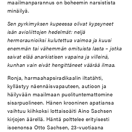
maailmanparannus on boheemin narsistista
minäilyä.
Sen pyrkimyksen kupeessa olivat kypsyneet
isän avioliittojen hedelmät: neljä
hermoraunioiksi kulutettua vaimoa ja kuusi
enemmän tai vähemmän omituista lasta – jotka
saivat elää anarkistisen vapaina ja villeinä,
kunhan vain eivät hengittäneet väärää ilmaa.
Ronja, harmaahapsiradikaalin iltatähti,
kyllästyy näennäisvapauteen, autioon ja
häilyvään maailmaan puolituntemattomine
sisarpuolineen. Hänen krooninen apatiansa
vaihtuu kiihkoksi lottaisoäiti Aino Sachsen
kirjojen äärellä. Häntä polttelee erityisesti
isoenonsa Otto Sachsen, 23-vuotiaana