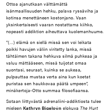
Ottoa ajanutkaan välttämättä
isänmaallisuuden hehku, palava ryssäviha ja
kotinsa menettäneen kostonjano. Vaan
yksinkertaisesti vaaran nostattama kiihko,
nopeasti addiktion aiheuttava kuolemanhuume.
”(…) elämä on siellä missä sen voi leikata
poikki havujen väliin viritetty lanka, missä
tähtäimen takana hehkuva silmä puhkeaa ja
valuu mättääseen, missä tuijotat omaa
suontasi, seuraat, kuinka se aukeaa,
pulpauttaa mustaa verta aina kun koetat
puristaa sen haukkovaa päätä umpeen”,
minäkertoja-Otto summaa filosofiaansa.
Sotaan liittyvästä adrenaliini-addiktiosta tulee
mieleen
Kathryn Bigelow̉n
elokuva
The Hurt