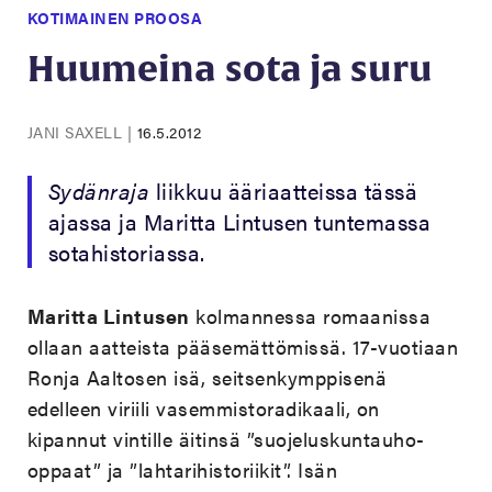
KOTIMAINEN PROOSA
Huumeina sota ja suru
JANI SAXELL
|
16.5.2012
Sydänraja
liikkuu ääriaatteissa tässä
ajassa ja Maritta Lintusen tuntemassa
sotahistoriassa.
Maritta Lintusen
kolmannessa romaanissa
ollaan aatteista pääsemättömissä. 17-vuotiaan
Ronja Aaltosen isä, seitsenkymppisenä
edelleen viriili vasemmistoradikaali, on
kipannut vintille äitinsä ”suojeluskuntauho-
oppaat” ja ”lahtarihistoriikit”. Isän