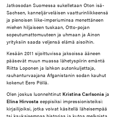
Jatkosodan Suomessa sukelletaan Oton isä-
Sachsen, kanneljärveläisen vaatturinliikkeensä
ja pienoisen liike-imperiuminsa menettäneen
miehen hiljaiseen tuskaan, Otto-pojan
sopeutumattomuuteen ja uhmaan ja Ainon
yrityksiin saada veljensä elämä aisoihin.
Kesään 2011 sijoittuvissa jaksoissa ääneen
pääsevät muun muassa lähetyspiirin emäntä
Riitta Loponen ja lahkon autonkuljettaja,
rauhanturvaajana Afganistanin sodan kauhut
kokenut Eero Pöllä.
Olen joskus luonnehtinut
Kristina Carlsonia
ja
Elina Hirvosta
eeppisiksi impressionisteiksi:
kirjailijoiksi, jotka voivat käsitellä läheisempää
tai kaukaisempaa historiaa ja kutoa melkoista