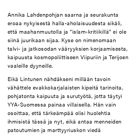
Annika Lahdenpohjan saarna ja seurakunta
eroaa nykyisestä halla-aholaisuudesta sikäli,
että maahanmuutolla ja ”islam-kritiikillä” ei ole
siinä juurikaan sijaa. Kyse on nimenomaan
talvi- ja jatkosodan vääryyksien korjaamisesta,
kaipuusta kosmopoliittiseen Viipuriin ja Terijoen
vaaleille dyyneille.
Eikä Lintunen nähdäkseni millään tavoin
vähättele evakkokarjalaisten kipeitä tarinoita,
pohjatonta kaipuuta ja surutyötä, jotta täytyi
YYA-Suomessa painaa villaisella. Hän vain
osoittaa, että tärkeämpää olisi huolehtia
ihmisistä tässä ja nyt, eikä antaa menneiden
patoutumien ja marttyyriuskon viedä