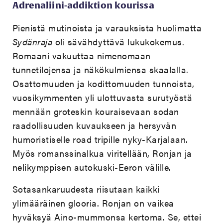
Adrenaliini-addiktion kourissa
Pienistä mutinoista ja varauksista huolimatta
Sydänraja
oli sävähdyttävä lukukokemus.
Romaani vakuuttaa nimenomaan
tunnetilojensa ja näkökulmiensa skaalalla.
Osattomuuden ja kodittomuuden tunnoista,
vuosikymmenten yli ulottuvasta surutyöstä
mennään groteskin kouraisevaan sodan
raadollisuuden kuvaukseen ja hersyvän
humoristiselle road tripille nyky-Karjalaan.
Myös romanssinalkua viritellään, Ronjan ja
nelikymppisen autokuski-Eeron välille.
Sotasankaruudesta riisutaan kaikki
ylimääräinen glooria. Ronjan on vaikea
hyväksyä Aino-mummonsa kertoma. Se, ettei