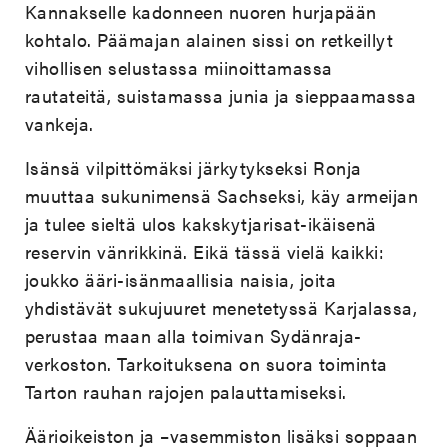
Kannakselle kadonneen nuoren hurjapään
kohtalo. Päämajan alainen sissi on retkeillyt
vihollisen selustassa miinoittamassa
rautateitä, suistamassa junia ja sieppaamassa
vankeja.
Isänsä vilpittömäksi järkytykseksi Ronja
muuttaa sukunimensä Sachseksi, käy armeijan
ja tulee sieltä ulos kakskytjarisat-ikäisenä
reservin vänrikkinä. Eikä tässä vielä kaikki:
joukko ääri-isänmaallisia naisia, joita
yhdistävät sukujuuret menetetyssä Karjalassa,
perustaa maan alla toimivan Sydänraja-
verkoston. Tarkoituksena on suora toiminta
Tarton rauhan rajojen palauttamiseksi.
Äärioikeiston ja –vasemmiston lisäksi soppaan