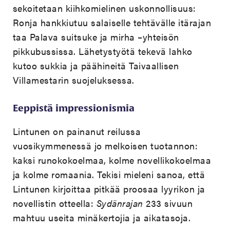
sekoitetaan kiihkomielinen uskonnollisuus:
Ronja hankkiutuu salaiselle tehtävälle itärajan
taa Palava suitsuke ja mirha –yhteisön
pikkubussissa. Lähetystyötä tekevä lahko
kutoo sukkia ja päähineitä Taivaallisen
Villamestarin suojeluksessa.
Eeppistä impressionismia
Lintunen on painanut reilussa
vuosikymmenessä jo melkoisen tuotannon:
kaksi runokokoelmaa, kolme novellikokoelmaa
ja kolme romaania. Tekisi mieleni sanoa, että
Lintunen kirjoittaa pitkää proosaa lyyrikon ja
novellistin otteella:
Sydänrajan
233 sivuun
mahtuu useita minäkertojia ja aikatasoja.