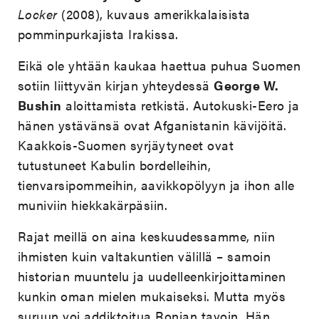
Locker
(2008), kuvaus amerikkalaisista
pomminpurkajista Irakissa.
Eikä ole yhtään kaukaa haettua puhua Suomen
sotiin liittyvän kirjan yhteydessä
George W.
Bushin
aloittamista retkistä. Autokuski-Eero ja
hänen ystävänsä ovat Afganistanin kävijöitä.
Kaakkois-Suomen syrjäytyneet ovat
tutustuneet Kabulin bordelleihin,
tienvarsipommeihin, aavikkopölyyn ja ihon alle
muniviin hiekkakärpäsiin.
Rajat meillä on aina keskuudessamme, niin
ihmisten kuin valtakuntien välillä – samoin
historian muuntelu ja uudelleenkirjoittaminen
kunkin oman mielen mukaiseksi. Mutta myös
suruun voi addiktoitua Ronjan tavoin. Hän