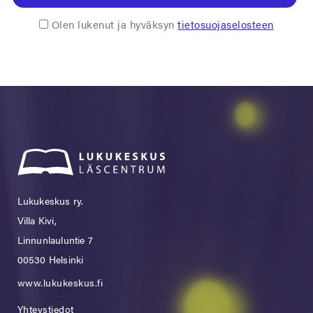
Olen lukenut ja hyväksyn
tietosuojaselosteen
Lukukeskus ry.
Villa Kivi,
Linnunlauluntie 7
00530 Helsinki
www.lukukeskus.fi
Yhteystiedot