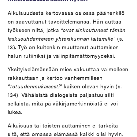
Aikuisuudesta kertovassa osiossa päähenkilö
on saavuttanut tavoittelemansa. Hän auttaa
työkseen niitä, jotka
”ovat sinkoutuneet tämän
laskusuhdanteisen yhteiskunnan laitamille”
(s.
13). Työ on kuitenkin muuttanut auttamisen
halun rutiiniksi ja välinpitämättömyydeksi.
Yksityiselämässään mies vakuuttaa vaimolleen
rakkauttaan ja kertoo vanhemmilleen
”totuudenmukaisesti”
kaiken olevan hyvin (s.
134). Vähäisistä dialogeista paljastuu silti
sellaista, mitä päiväkirjamerkinnöistä ei voi
lukea.
Aikuisuus tai toisten auttaminen ei tarkoita
sitä, että omassa elämässä kaikki olisi hyvin.