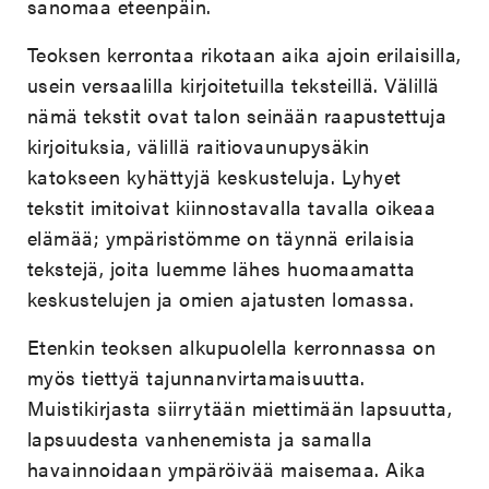
sanomaa eteenpäin.
Teoksen kerrontaa rikotaan aika ajoin erilaisilla,
usein versaalilla kirjoitetuilla teksteillä. Välillä
nämä tekstit ovat talon seinään raapustettuja
kirjoituksia, välillä raitiovaunupysäkin
katokseen kyhättyjä keskusteluja. Lyhyet
tekstit imitoivat kiinnostavalla tavalla oikeaa
elämää; ympäristömme on täynnä erilaisia
tekstejä, joita luemme lähes huomaamatta
keskustelujen ja omien ajatusten lomassa.
Etenkin teoksen alkupuolella kerronnassa on
myös tiettyä tajunnanvirtamaisuutta.
Muistikirjasta siirrytään miettimään lapsuutta,
lapsuudesta vanhenemista ja samalla
havainnoidaan ympäröivää maisemaa. Aika