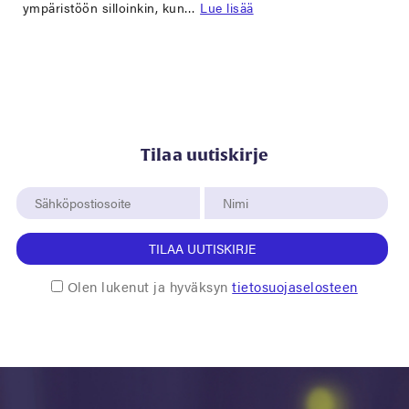
ympäristöön silloinkin, kun…
Lue lisää
Tilaa uutiskirje
TILAA UUTISKIRJE
Olen lukenut ja hyväksyn
tietosuojaselosteen