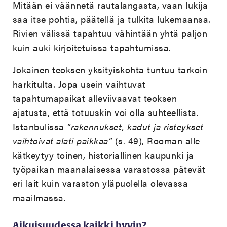
Mitään ei väännetä rautalangasta, vaan lukija
saa itse pohtia, päätellä ja tulkita lukemaansa.
Rivien välissä tapahtuu vähintään yhtä paljon
kuin auki kirjoitetuissa tapahtumissa.
Jokainen teoksen yksityiskohta tuntuu tarkoin
harkitulta. Jopa usein vaihtuvat
tapahtumapaikat alleviivaavat teoksen
ajatusta, että totuuskin voi olla suhteellista.
Istanbulissa
”rakennukset, kadut ja risteykset
vaihtoivat alati paikkaa”
(s. 49), Rooman alle
kätkeytyy toinen, historiallinen kaupunki ja
työpaikan maanalaisessa varastossa pätevät
eri lait kuin varaston yläpuolella olevassa
maailmassa.
Aikuisuudessa kaikki hyvin?