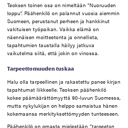
Teoksen toinen osa on nimeltään ”Nuoruuden
loppu”. Päähenkilö on palannut vuosia aiemmin
Suomeen, perustanut perheen ja hankkinut
vakituisen työpaikan. Vaikka elämä on
näennäisen moitteetonta ja onnellista,
tapahtumien taustalla häilyy jatkuva
vaikutelma siitä, että jokin on vinossa.
Tarpeettomuuden tuskaa
Halu olla tarpeellinen ja rakastettu panee kirjan
tapahtumat liikkeelle. Teoksen päähenkilö
kokee päämäärättömyyttä 90-luvun Suomessa,
mutta nykylukijan on helppo samaistua hänen
kokemaansa merkityksettömyyden tunteeseen.
Päähenkilö on omasta mielestään
”tarpeeton