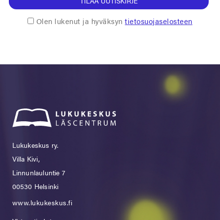
TILAA UUTISKIRJE
Olen lukenut ja hyväksyn
tietosuojaselosteen
Lukukeskus ry.
Villa Kivi,
Linnunlauluntie 7
00530 Helsinki
www.lukukeskus.fi