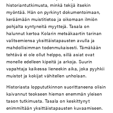
historiantutkimusta, minkä tekijä itsekin
myöntää. Hän on pyrkinyt dokumentoimaan,
keräämään muistitietoa ja oikomaan ilmiön
pohjalta syntyneitä myyttejä. Tasala on
halunnut kertoa Kolarin metsäkaartin tarinan
valitsemiensa yksittäistapausten avulla ja
mahdollisimman todenmukaisesti. Tämäkään
tehtävä ei ole ollut helppo, sillä asiat ovat
monelle edelleen kipeitä ja arkoja. Suurin
vapahtaja kaikessa lieneekin aika, joka pyyhkii
muistot ja kokijat vähitellen unholaan.
Historiasta loppututkinnon suorittaneena olisin
kaivannut teokseen hieman enemmän yleisen
tason tutkimusta. Tasala on keskittynyt
enimmiltään yksittäistapausten kuvaamiseen.