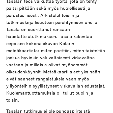
Tasalan teos vaikuttaa työltä, jota on tehty
paitsi pitkään sekä myös huolellisesti ja
perusteellisesti. Arkistolähteisiin ja
tutkimuskirjallisuuteen perehtymisen ohella
Tasala on suorittanut runsaan
haastattelututkimuksen. Tasala rakentaa
eeppisen kokonaiskuvan Kolarin
metsäkaartista: miten paettiin, miten taisteltiin
joskus hyvinkin väkivaltaisesti virkavaltaa
vastaan ja millaisia olivat myöhemmät
oikeudenkäynnit. Metsäkaartilaiset yksinään
eivät saaneet rangaistuksia vaan myös
ylilyönteihin syyllistyneet virkavallan edustajat.
Kuolemantuottamuksia oli tullut puolin ja
toisin.
Tasalan tutkimus ei ole puhdaspiirteistä