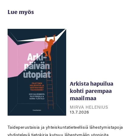
Lue myös
Arkista hapuilua
kohti parempaa
maailmaa
MIRVA HELENIUS
13.7.2026
Taideperustaisia ja yhteiskuntatieteellisiä lähestymistapoja
yhdistelevä tietokirja kutsuu lähestymään utopioita