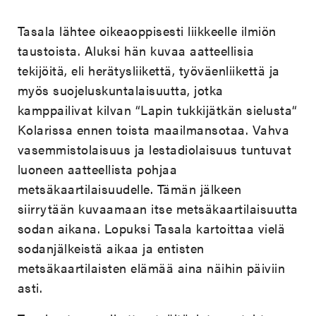
Tasala lähtee oikeaoppisesti liikkeelle ilmiön
taustoista. Aluksi hän kuvaa aatteellisia
tekijöitä, eli herätysliikettä, työväenliikettä ja
myös suojeluskuntalaisuutta, jotka
kamppailivat kilvan “Lapin tukkijätkän sielusta“
Kolarissa ennen toista maailmansotaa. Vahva
vasemmistolaisuus ja lestadiolaisuus tuntuvat
luoneen aatteellista pohjaa
metsäkaartilaisuudelle. Tämän jälkeen
siirrytään kuvaamaan itse metsäkaartilaisuutta
sodan aikana. Lopuksi Tasala kartoittaa vielä
sodanjälkeistä aikaa ja entisten
metsäkaartilaisten elämää aina näihin päiviin
asti.