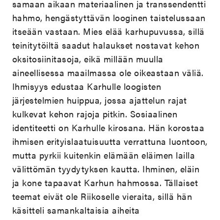
samaan aikaan materiaalinen ja transsendentti
hahmo, hengästyttävän looginen taistelussaan
itseään vastaan. Mies elää karhupuvussa, sillä
teinitytöiltä saadut halaukset nostavat kehon
oksitosiinitasoja, eikä millään muulla
aineellisessa maailmassa ole oikeastaan väliä.
Ihmisyys edustaa Karhulle loogisten
järjestelmien huippua, jossa ajattelun rajat
kulkevat kehon rajoja pitkin. Sosiaalinen
identiteetti on Karhulle kirosana. Hän korostaa
ihmisen erityislaatuisuutta verrattuna luontoon,
mutta pyrkii kuitenkin elämään eläimen lailla
välittömän tyydytyksen kautta. Ihminen, eläin
ja kone tapaavat Karhun hahmossa. Tällaiset
teemat eivät ole Riikoselle vieraita, sillä hän
käsitteli samankaltaisia aiheita