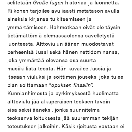
selitetään
Große fugen
historiaa ja luonnetta.
Riikonen tarjoilee avuliaasti metatason avulla
aineksia kirjansa tulkitsemiseen ja
ymmärtämiseen. Hahmotkaan eivät ole täysin
tietämättömiä olemassaolonsa sävelletystä
luonteesta. Alttoviulun äänen muodostavat
perheenisä Jussi sekä hänen nettidominansa,
joka ymmärtää olevansa osa suurta
musiikillista teosta. Hän kuvailee Jussia ja
itseään viuluksi ja soittimen jouseksi joka tulee
pian soittamaan ”
opuksen finaalin
”.
Kunnianhimosta ja pyrkimyksestä huolimatta
alttoviulu jää alkuperäisen teoksen tavoin
sisäiseksi ääneksi, jonka suunnitelma
teoksenvalloituksesta jää suuremman tekijän
toteutuksen jalkoihin. Käsikirjoitusta vastaan ei