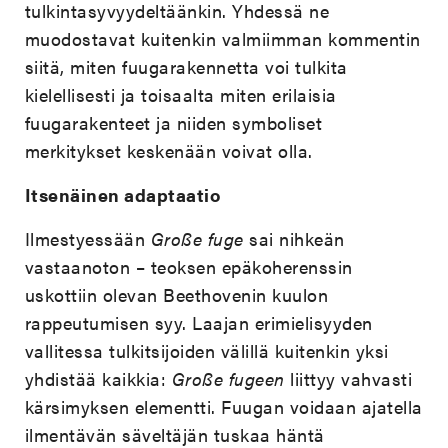
tulkintasyvyydeltäänkin. Yhdessä ne
muodostavat kuitenkin valmiimman kommentin
siitä, miten fuugarakennetta voi tulkita
kielellisesti ja toisaalta miten erilaisia
fuugarakenteet ja niiden symboliset
merkitykset keskenään voivat olla.
Itsenäinen adaptaatio
Ilmestyessään
Große fuge
sai nihkeän
vastaanoton – teoksen epäkoherenssin
uskottiin olevan Beethovenin kuulon
rappeutumisen syy. Laajan erimielisyyden
vallitessa tulkitsijoiden välillä kuitenkin yksi
yhdistää kaikkia:
Große fugeen
liittyy vahvasti
kärsimyksen elementti. Fuugan voidaan ajatella
ilmentävän säveltäjän tuskaa häntä