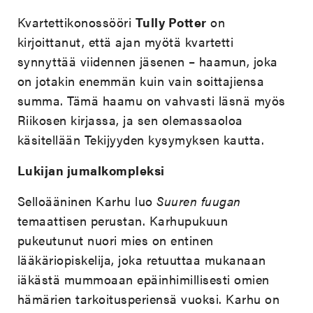
Kvartettikonossööri
Tully Potter
on
kirjoittanut, että ajan myötä kvartetti
synnyttää viidennen jäsenen – haamun, joka
on jotakin enemmän kuin vain soittajiensa
summa. Tämä haamu on vahvasti läsnä myös
Riikosen kirjassa, ja sen olemassaoloa
käsitellään Tekijyyden kysymyksen kautta.
Lukijan jumalkompleksi
Selloääninen Karhu luo
Suuren fuugan
temaattisen perustan. Karhupukuun
pukeutunut nuori mies on entinen
lääkäriopiskelija, joka retuuttaa mukanaan
iäkästä mummoaan epäinhimillisesti omien
hämärien tarkoitusperiensä vuoksi. Karhu on