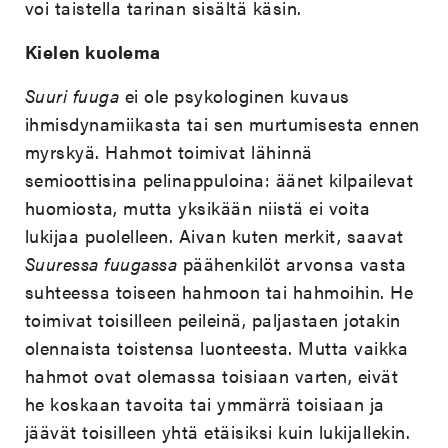
voi taistella tarinan sisältä käsin.
Kielen kuolema
Suuri fuuga
ei ole psykologinen kuvaus
ihmisdynamiikasta tai sen murtumisesta ennen
myrskyä. Hahmot toimivat lähinnä
semioottisina pelinappuloina: äänet kilpailevat
huomiosta, mutta yksikään niistä ei voita
lukijaa puolelleen. Aivan kuten merkit, saavat
Suuressa fuugassa
päähenkilöt arvonsa vasta
suhteessa toiseen hahmoon tai hahmoihin. He
toimivat toisilleen peileinä, paljastaen jotakin
olennaista toistensa luonteesta. Mutta vaikka
hahmot ovat olemassa toisiaan varten, eivät
he koskaan tavoita tai ymmärrä toisiaan ja
jäävät toisilleen yhtä etäisiksi kuin lukijallekin.