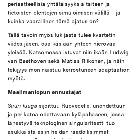
periaatteellisia yhtäläisyyksiä taiteen ja
tietoisten olentojen simuloimisen välillä – ja
kuinka vaarallinen tämä ajatus on?
Tällä tavoin myös lukijasta tulee kvartetin
viides jäsen, osa käsiään yhteen hierovaa
yleisöä. Katsomossa istuvat niin ikään Ludwig
van Beethoven sekä Matias Riikonen, ja näin
tekijyys moninaistuu kerrostuneen adaptaation
myötä.
Maailmanlopun ennustajat
Suuri fuuga
sijoittuu Ruovedelle, unohdettuun
ja perikatoa odottavaan kyläpahaseen, jossa
lähestyvä teknologinen singulariteetti tuo
asukkaista esiin heidän raadollisimmat