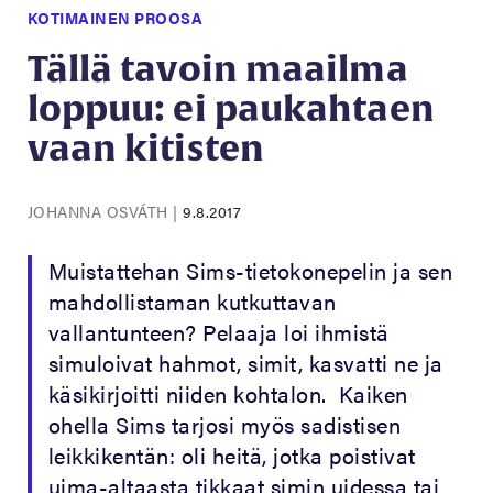
KOTIMAINEN PROOSA
Tällä tavoin maailma
loppuu: ei paukahtaen
vaan kitisten
JOHANNA OSVÁTH
|
9.8.2017
Muistattehan Sims-tietokonepelin ja sen
mahdollistaman kutkuttavan
vallantunteen? Pelaaja loi ihmistä
simuloivat hahmot, simit, kasvatti ne ja
käsikirjoitti niiden kohtalon. Kaiken
ohella Sims tarjosi myös sadistisen
leikkikentän: oli heitä, jotka poistivat
uima-altaasta tikkaat simin uidessa tai