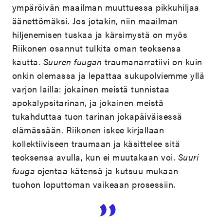
ympäröivän maailman muuttuessa pikkuhiljaa
äänettömäksi. Jos jotakin, niin maailman
hiljenemisen tuskaa ja kärsimystä on myös
Riikonen osannut tulkita oman teoksensa
kautta.
Suuren fuugan
traumanarratiivi on kuin
onkin olemassa ja lepattaa sukupolviemme yllä
varjon lailla: jokainen meistä tunnistaa
apokalypsitarinan, ja jokainen meistä
tukahduttaa tuon tarinan jokapäiväisessä
elämässään. Riikonen iskee kirjallaan
kollektiiviseen traumaan ja käsittelee sitä
teoksensa avulla, kun ei muutakaan voi.
Suuri
fuuga
ojentaa kätensä ja kutsuu mukaan
tuohon loputtoman vaikeaan prosessiin.