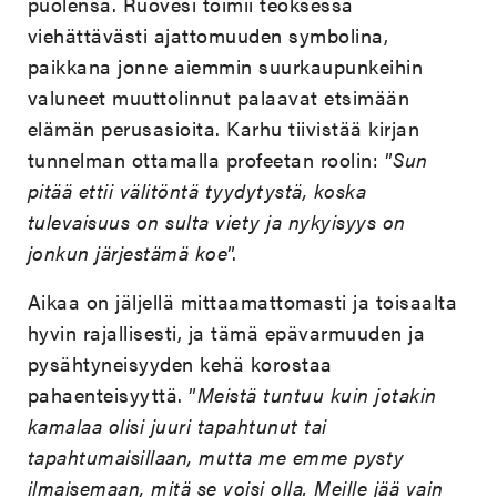
puolensa. Ruovesi toimii teoksessa
viehättävästi ajattomuuden symbolina,
paikkana jonne aiemmin suurkaupunkeihin
valuneet muuttolinnut palaavat etsimään
elämän perusasioita. Karhu tiivistää kirjan
tunnelman ottamalla profeetan roolin: ”
Sun
pitää ettii välitöntä tyydytystä, koska
tulevaisuus on sulta viety ja nykyisyys on
jonkun järjestämä koe
”.
Aikaa on jäljellä mittaamattomasti ja toisaalta
hyvin rajallisesti, ja tämä epävarmuuden ja
pysähtyneisyyden kehä korostaa
pahaenteisyyttä. ”
Meistä tuntuu kuin jotakin
kamalaa olisi juuri tapahtunut tai
tapahtumaisillaan, mutta me emme pysty
ilmaisemaan, mitä se voisi olla. Meille jää vain