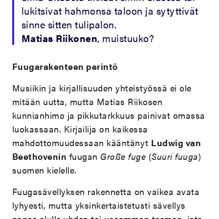
lukitsivat hahmonsa taloon ja sytyttivät
sinne sitten tulipalon.
Matias Riikonen
, muistuuko?
Fuugarakenteen perintö
Musiikin ja kirjallisuuden yhteistyössä ei ole
mitään uutta, mutta Matias Riikosen
kunnianhimo ja pikkutarkkuus painivat omassa
luokassaan. Kirjailija on kaikessa
mahdottomuudessaan kääntänyt
Ludwig van
Beethovenin
fuugan
Große fuge
(
Suuri fuuga
)
suomen kielelle.
Fuugasävellyksen rakennetta on vaikea avata
lyhyesti, mutta yksinkertaistetusti sävellys
panee alulle yhden tai useamman teeman, jota