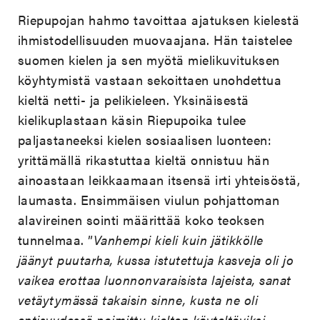
Riepupojan hahmo tavoittaa ajatuksen kielestä
ihmistodellisuuden muovaajana. Hän taistelee
suomen kielen ja sen myötä mielikuvituksen
köyhtymistä vastaan sekoittaen unohdettua
kieltä netti- ja pelikieleen. Yksinäisestä
kielikuplastaan käsin Riepupoika tulee
paljastaneeksi kielen sosiaalisen luonteen:
yrittämällä rikastuttaa kieltä onnistuu hän
ainoastaan leikkaamaan itsensä irti yhteisöstä,
laumasta. Ensimmäisen viulun pohjattoman
alavireinen sointi määrittää koko teoksen
tunnelmaa. ”
Vanhempi kieli kuin jätikkölle
jäänyt puutarha, kussa istutettuja kasveja oli jo
vaikea erottaa luonnonvaraisista lajeista, sanat
vetäytymässä takaisin sinne, kusta ne oli
entisyydessä poimittu kielten käyteltäviksi,