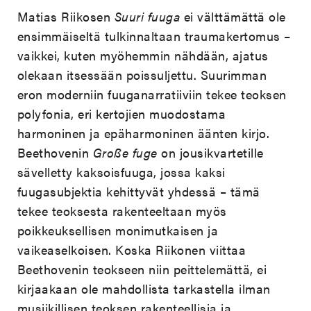
Matias Riikosen
Suuri fuuga
ei välttämättä ole
ensimmäiseltä tulkinnaltaan traumakertomus –
vaikkei, kuten myöhemmin nähdään, ajatus
olekaan itsessään poissuljettu. Suurimman
eron moderniin fuuganarratiiviin tekee teoksen
polyfonia, eri kertojien muodostama
harmoninen ja epäharmoninen äänten kirjo.
Beethovenin
Große fuge
on jousikvartetille
sävelletty kaksoisfuuga, jossa kaksi
fuugasubjektia kehittyvät yhdessä – tämä
tekee teoksesta rakenteeltaan myös
poikkeuksellisen monimutkaisen ja
vaikeaselkoisen. Koska Riikonen viittaa
Beethovenin teokseen niin peittelemättä, ei
kirjaakaan ole mahdollista tarkastella ilman
musiikillisen teoksen rakenteellisia ja