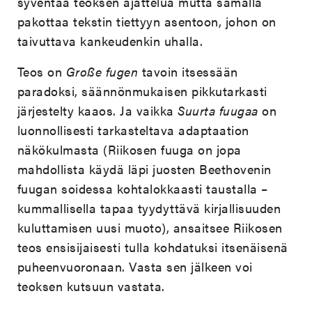
syventää teoksen ajattelua mutta samalla
pakottaa tekstin tiettyyn asentoon, johon on
taivuttava kankeudenkin uhalla.
Teos on
Große fugen
tavoin itsessään
paradoksi, säännönmukaisen pikkutarkasti
järjestelty kaaos. Ja vaikka
Suurta fuugaa
on
luonnollisesti tarkasteltava adaptaation
näkökulmasta (Riikosen fuuga on jopa
mahdollista käydä läpi juosten Beethovenin
fuugan soidessa kohtalokkaasti taustalla –
kummallisella tapaa tyydyttävä kirjallisuuden
kuluttamisen uusi muoto), ansaitsee Riikosen
teos ensisijaisesti tulla kohdatuksi itsenäisenä
puheenvuoronaan. Vasta sen jälkeen voi
teoksen kutsuun vastata.