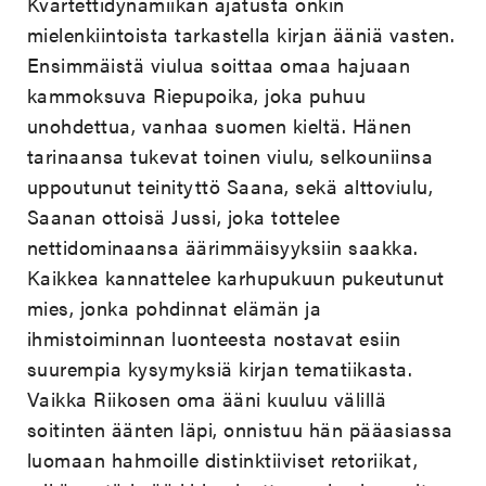
Kvartettidynamiikan ajatusta onkin
mielenkiintoista tarkastella kirjan ääniä vasten.
Ensimmäistä viulua soittaa omaa hajuaan
kammoksuva Riepupoika, joka puhuu
unohdettua, vanhaa suomen kieltä. Hänen
tarinaansa tukevat toinen viulu, selkouniinsa
uppoutunut teinityttö Saana, sekä alttoviulu,
Saanan ottoisä Jussi, joka tottelee
nettidominaansa äärimmäisyyksiin saakka.
Kaikkea kannattelee karhupukuun pukeutunut
mies, jonka pohdinnat elämän ja
ihmistoiminnan luonteesta nostavat esiin
suurempia kysymyksiä kirjan tematiikasta.
Vaikka Riikosen oma ääni kuuluu välillä
soitinten äänten läpi, onnistuu hän pääasiassa
luomaan hahmoille distinktiiviset retoriikat,