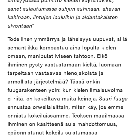
äänet sulautumassa suhjun suhinaan, ahavan
kahinaan, lintujen lauluihin ja aidantakaisten
ulvontaan
”
Todellinen ymmärrys ja läheisyys uupuvat, sillä
semantiikka kompastuu aina lopulta kielen
omaan, manipulatiiviseen tahtoon. Eikö
ihminen pysty vastustamaan kieltä, luomaan
tarpeitaan vastaavaa hienojakoista ja
armollista järjestelmää? Tässä onkin
fuugarakenteen ydin: kun kielen ilmaisuvoima
ei riitä, on kokeiltava muita keinoja.
Suuri fuuga
ennustaa orwellaisittain, miten käy, jos emme
onnistu kokeiluissamme. Teoksen maailmassa
ihminen on käsitteenä sula mahdottomuus,
epäonnistunut kokeilu suistumassa