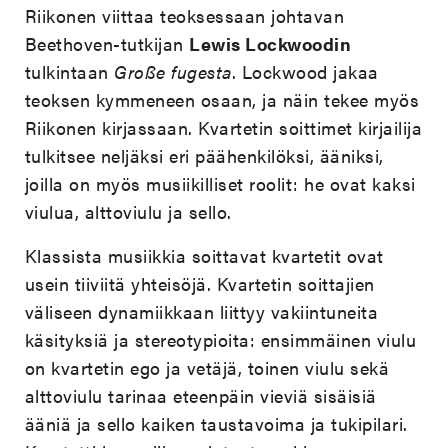
Riikonen viittaa teoksessaan johtavan
Beethoven-tutkijan
Lewis Lockwoodin
tulkintaan
Große fugesta
. Lockwood jakaa
teoksen kymmeneen osaan, ja näin tekee myös
Riikonen kirjassaan. Kvartetin soittimet kirjailija
tulkitsee neljäksi eri päähenkilöksi, ääniksi,
joilla on myös musiikilliset roolit: he ovat kaksi
viulua, alttoviulu ja sello.
Klassista musiikkia soittavat kvartetit ovat
usein tiiviitä yhteisöjä. Kvartetin soittajien
väliseen dynamiikkaan liittyy vakiintuneita
käsityksiä ja stereotypioita: ensimmäinen viulu
on kvartetin ego ja vetäjä, toinen viulu sekä
alttoviulu tarinaa eteenpäin vieviä sisäisiä
ääniä ja sello kaiken taustavoima ja tukipilari.