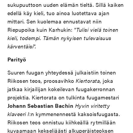
sukupuuttoon uuden elämän tieltä. Sillä kaiken
edellä käy kieli, tuo ainoa luotettava ajan
mittari. Sen kuolemaa ennustavat niin
Riepupoika kuin Karhukin: ”
Tulisi vielä toinen
kieli, todempi. Tämän nykyisen tulevaisuus
kärventäisi
”.
Parityö
Suuren fuugan yhteydessä julkaistiin toinen
Riikosen teos, proosavihko
Kiertorata
, joka
jatkaa kirjailijan kokeilevan fuugakerronnan
projektia. Kiertorata on tulkinta fuugamestari
Johann Sebastian Bachin
Hyvin viritetty
klaveeri I
:n kymmenennestä kaksoisfuugasta.
Riikosen teos onnistuu kiihkeällä rytmillään
kuvaamaan kekseliäästi alkuperäisteoksen