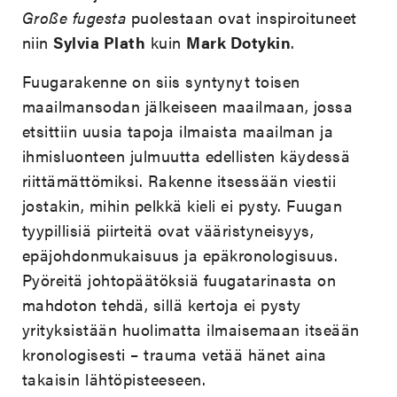
Große fugesta
puolestaan ovat inspiroituneet
niin
Sylvia Plath
kuin
Mark Dotykin
.
Fuugarakenne on siis syntynyt toisen
maailmansodan jälkeiseen maailmaan, jossa
etsittiin uusia tapoja ilmaista maailman ja
ihmisluonteen julmuutta edellisten käydessä
riittämättömiksi. Rakenne itsessään viestii
jostakin, mihin pelkkä kieli ei pysty. Fuugan
tyypillisiä piirteitä ovat vääristyneisyys,
epäjohdonmukaisuus ja epäkronologisuus.
Pyöreitä johtopäätöksiä fuugatarinasta on
mahdoton tehdä, sillä kertoja ei pysty
yrityksistään huolimatta ilmaisemaan itseään
kronologisesti – trauma vetää hänet aina
takaisin lähtöpisteeseen.