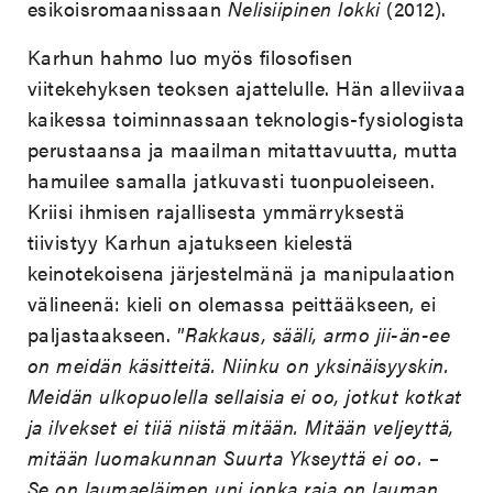
esikoisromaanissaan
Nelisiipinen lokki
(2012).
Karhun hahmo luo myös filosofisen
viitekehyksen teoksen ajattelulle. Hän alleviivaa
kaikessa toiminnassaan teknologis-fysiologista
perustaansa ja maailman mitattavuutta, mutta
hamuilee samalla jatkuvasti tuonpuoleiseen.
Kriisi ihmisen rajallisesta ymmärryksestä
tiivistyy Karhun ajatukseen kielestä
keinotekoisena järjestelmänä ja manipulaation
välineenä: kieli on olemassa peittääkseen, ei
paljastaakseen. ”
Rakkaus, sääli, armo jii-än-ee
on meidän käsitteitä. Niinku on yksinäisyyskin.
Meidän ulkopuolella sellaisia ei oo, jotkut kotkat
ja ilvekset ei tiiä niistä mitään. Mitään veljeyttä,
mitään luomakunnan Suurta Ykseyttä ei oo. –
Se on laumaeläimen uni jonka raja on lauman