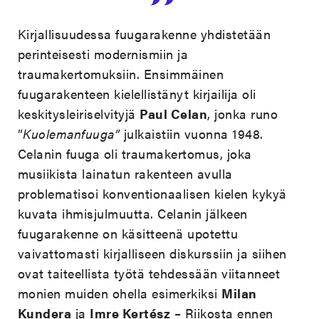
Kirjallisuudessa fuugarakenne yhdistetään
perinteisesti modernismiin ja
traumakertomuksiin. Ensimmäinen
fuugarakenteen kielellistänyt kirjailija oli
keskitysleiriselvityjä
Paul Celan
, jonka runo
”
Kuolemanfuuga”
julkaistiin vuonna 1948.
Celanin fuuga oli traumakertomus, joka
musiikista lainatun rakenteen avulla
problematisoi konventionaalisen kielen kykyä
kuvata ihmisjulmuutta. Celanin jälkeen
fuugarakenne on käsitteenä upotettu
vaivattomasti kirjalliseen diskurssiin ja siihen
ovat taiteellista työtä tehdessään viitanneet
monien muiden ohella esimerkiksi
Milan
Kundera
ja
Imre Kertész
– Riikosta ennen