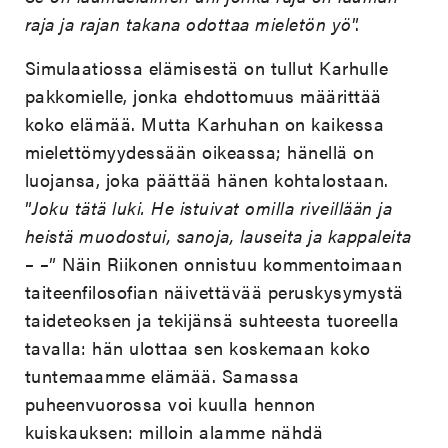
raja ja rajan takana odottaa mieletön yö
”.
Simulaatiossa elämisestä on tullut Karhulle
pakkomielle, jonka ehdottomuus määrittää
koko elämää. Mutta Karhuhan on kaikessa
mielettömyydessään oikeassa; hänellä on
luojansa, joka päättää hänen kohtalostaan.
”
Joku tätä luki. He istuivat omilla riveillään ja
heistä muodostui, sanoja, lauseita ja kappaleita
– –
” Näin Riikonen onnistuu kommentoimaan
taiteenfilosofian näivettävää peruskysymystä
taideteoksen ja tekijänsä suhteesta tuoreella
tavalla: hän ulottaa sen koskemaan koko
tuntemaamme elämää. Samassa
puheenvuorossa voi kuulla hennon
kuiskauksen: milloin alamme nähdä