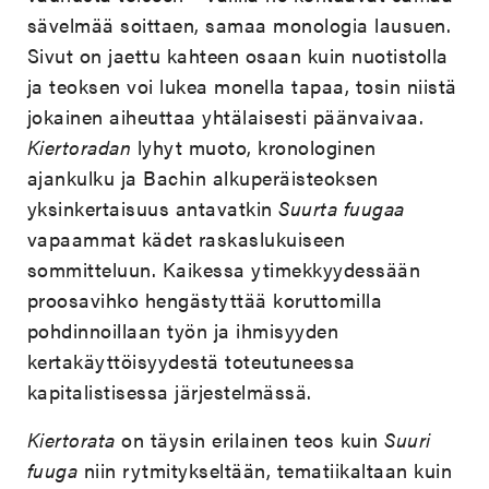
sävelmää soittaen, samaa monologia lausuen.
Sivut on jaettu kahteen osaan kuin nuotistolla
ja teoksen voi lukea monella tapaa, tosin niistä
jokainen aiheuttaa yhtälaisesti päänvaivaa.
Kiertoradan
lyhyt muoto, kronologinen
ajankulku ja Bachin alkuperäisteoksen
yksinkertaisuus antavatkin
Suurta fuugaa
vapaammat kädet raskaslukuiseen
sommitteluun. Kaikessa ytimekkyydessään
proosavihko hengästyttää koruttomilla
pohdinnoillaan työn ja ihmisyyden
kertakäyttöisyydestä toteutuneessa
kapitalistisessa järjestelmässä.
Kiertorata
on täysin erilainen teos kuin
Suuri
fuuga
niin rytmitykseltään, tematiikaltaan kuin