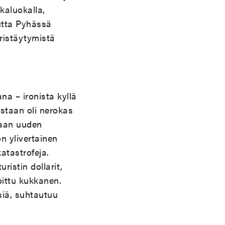
kaluokalla,
utta Pyhässä
eristäytymistä
na – ironista kyllä
lestaan oli nerokas
laan uuden
n ylivertainen
atastrofeja.
ristin dollarit,
oittu kukkanen.
siä, suhtautuu