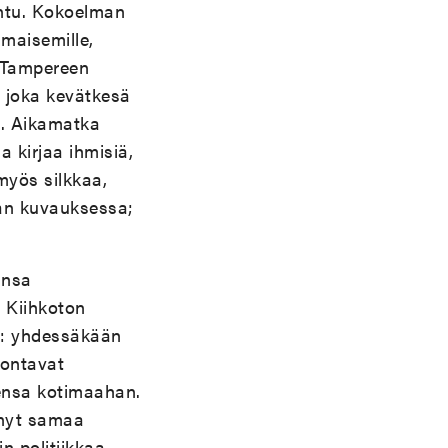
ntu. Kokoelman
maisemille,
o-Tampereen
a joka kevätkesä
se. Aikamatka
a kirjaa ihmisiä,
myös silkkaa,
man kuvauksessa;
ansa
. Kiihkoton
t: yhdessäkään
juontavat
ensa kotimaahan.
 nyt samaa
n politiikkaa.