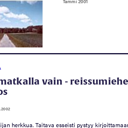
Tammi 2001
A
atkalla vain - reissumieh
os
1.2002
kijan herkkua. Taitava esseisti pystyy kirjoittam