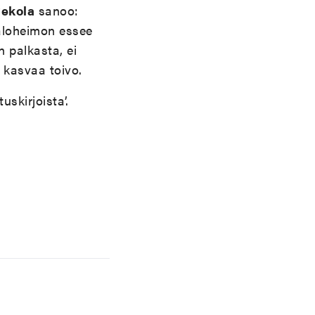
Rekola
sanoo:
Paloheimon essee
n palkasta, ei
 kasvaa toivo.
skirjoista’.