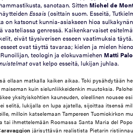
hammastikusta, sanotaan. Sitten
Michel de Mon
inäytteiden
Essais
(osittain suom. Esseitä, Tutkiel
ka on katsonut kunnia-asiakseen hioa sulkakynä
sä vaateliassa genressä. Kaikenkarvaiset esitelmä
kelit, eivät täysiverisen esseen vaatimuksia täytä.
 esseet ovat täyttä tavaraa; kielen ja mielen hien
. Runoilijan, teologin ja elokuvamiehen
Matti Pal
uistelmat
ovat kelpo esseitä, lukijan juhlaa.
sä ollaan matkalla kaiken aikaa. Toki pysähdytään 
 maiseman kuin sielunliikkeidenkin muutoksia. Paloh
kee yksityiskohtien kauneuden, oleellinen nousee esi
a ei selitä, lukijalla on lupa ajatella, sijoittaa itsensä m
leille, milloin katselemaan Tampereen Tuomiokirkon m
oja tai ihmettelemään Roomassa Santa Maria del Popol
Caravaggion
järisyttävän realistista Pietarin ristiinna