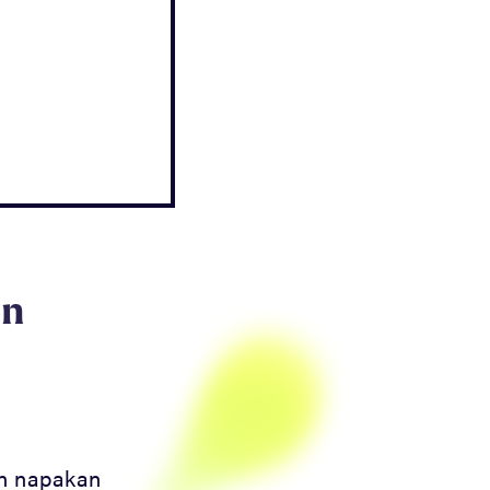
en
aan napakan