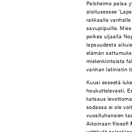
Paloheimo palaa y
aloitusessee ’Laps
rakkaalle vanhalle
savupiipuille. Mie
polkea uljaalla No
lapsuudesta aikuis
elämän sattumuksia
mielenkiintoista f
vanhan latinistin 
Kuusi esseetä luk
houkuttelevasti. E
katsaus levottoma
sodassa ei ole voit
vuosituhansien ta
Aikoinaan filosofi
yrittävät palestiin