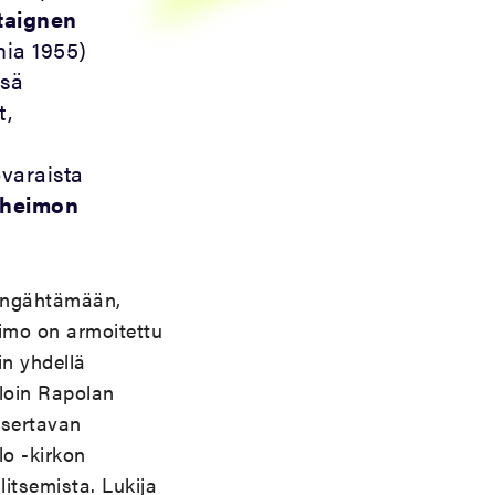
taignen
mia 1955)
nsä
t,
ovaraista
oheimon
hengähtämään,
eimo on armoitettu
in yhdellä
illoin Rapolan
usertavan
o -kirkon
ulitsemista. Lukija