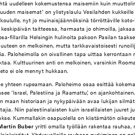
htä uudelleen kokemustensa maisemiin kuin muuttoli
uuden maisemat’ on ylistyslaulu Vesilahden kukkeille 
 koululle, nyt jo muinaisjäännöksinä törröttäville kot
s keskipäivän taitteessa, harmaata jo ohimoilla, jaksa
psa-fillarilla Helsingin hulinoita pakoon Pasilan taak
uuteen on melkoinen, mutta tarkkavaistoisesti runoilij
. Paloheimolla on oivallinen tapa uittaa kerrontaan 
aktaa. Kulttuurinen anti on melkoinen, varsinkin Roo
tieto ei ole mennyt hukkaan.
ee yhteen rupeamaan. Paloheimo osaa esittää kokem
ssee ’Israel, Palestiina ja Raamattu’, on ajankohtainen
n maan historiaan ja nykypäivään avaa lukijan silmä
tajia. Niin palestiinalaisten kuin israelilaisten juuret 
akse. Kummallakin osapuolella on kiistämätön oikeut
Martin Buber
yritti omalla työllään rakentaa rauhaa,
alaiskristityt. Yhdysvalloille rauhaan pyrkiminen on peli