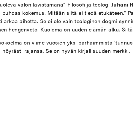
uoleva valon lävistämänä”. Filosofi ja teologi
Juhani 
 puhdas kokemus. Mitään siitä ei tiedä etukäteen.” 
ti arkaa aihetta. Se ei ole vain teologinen dogmi synni
inen hengenveto. Kuolema on uuden elämän alku. Siitä
okoelma on viime vuosien yksi parhaimmista ’tunnustu
a nöyrästi rajansa. Se on hyvän kirjallisuuden merkki.