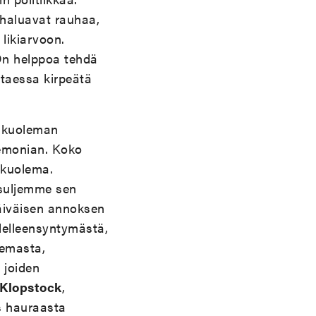
t haluavat rauhaa,
likiarvoon.
. On helppoa tehdä
ttaessa kirpeätä
n kuoleman
remonian. Koko
 kuolema.
suljemme sen
päiväisen annoksen
delleensyntymästä,
lemasta,
 joiden
Klopstock
,
s hauraasta