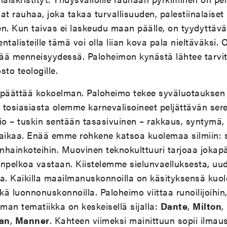
vat rauhaa, joka takaa turvallisuuden, palestiinalaise
n. Kun taivas ei laskeudu maan päälle, on tyydyttävä 
entalisteille tämä voi olla liian kova pala nieltäväksi
lää menneisyydessä. Paloheimon kynästä lähtee tarvi
to teologille.
 päättää kokoelman. Paloheimo tekee syväluotaukse
a tosiasiasta olemme karnevalisoineet peljättävän se
o – tuskin sentään tasasivuinen – rakkaus, syntymä,
ikaa. Enää emme rohkene katsoa kuolemaa silmiin: 
anhainkoteihin. Muovinen teknokulttuuri tarjoaa joka
pelkoa vastaan. Kiistelemme sielunvaelluksesta, uu
. Kaikilla maailmanuskonnoilla on käsityksensä kuo
ä luonnonuskonnoilla. Paloheimo viittaa runoilijoihin,
an tematiikka on keskeisellä sijalla:
Dante
,
Milton
,
an
,
Manner
. Kahteen viimeksi mainittuun sopii ilmau