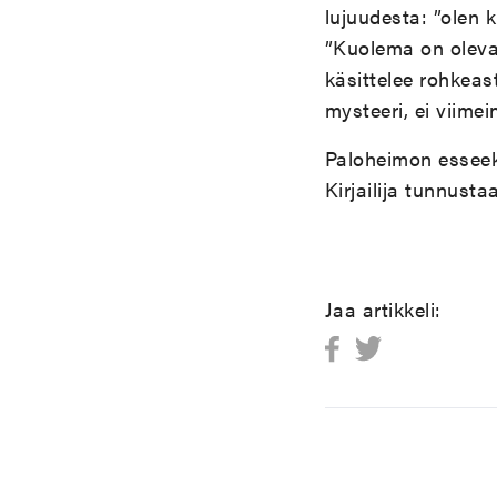
lujuudesta: ”olen k
”Kuolema on oleva
käsittelee rohkeas
mysteeri, ei viime
Paloheimon esseek
Kirjailija tunnusta
Jaa artikkeli: