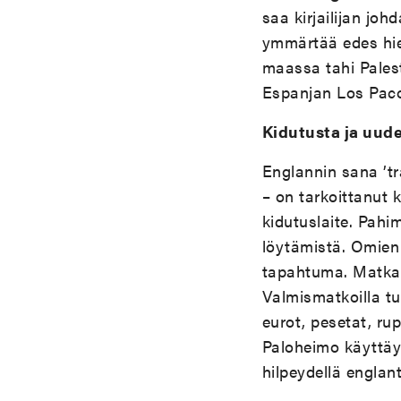
saa kirjailijan jo
ymmärtää edes hie
maassa tahi Palest
Espanjan Los Paco
Kidutusta ja uude
Englannin sana ’tr
– on tarkoittanut k
kidutuslaite. Pah
löytämistä. Omien 
tapahtuma. Matkaa
Valmismatkoilla tur
eurot, pesetat, rup
Paloheimo käyttäyt
hilpeydellä englan