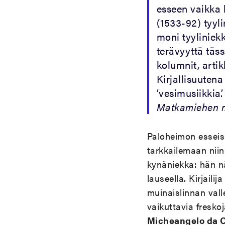
esseen vaikka 
(1533-92) tyyl
moni tyyliniek
terävyyttä täs
kolumnit, artik
Kirjallisuutena
’vesimusiikkia’
Matkamiehen m
Paloheimon esseis
tarkkailemaan niin
kynäniekka: hän nä
lauseella. Kirjailij
muinaislinnan val
vaikuttavia fresk
Micheangelo da 