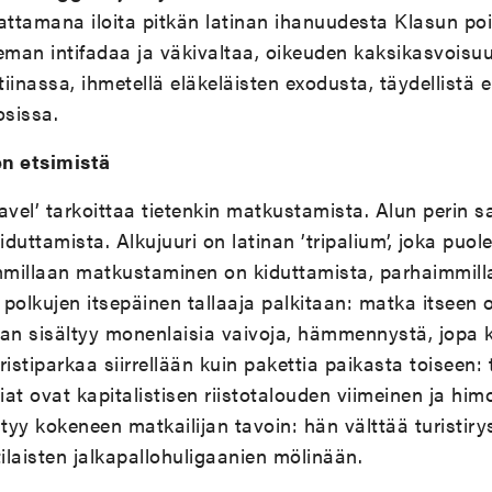
hdattamana iloita pitkän latinan ihanuudesta Klasun poi
man intifadaa ja väkivaltaa, oikeuden kaksikasvoisu
iinassa, ihmetellä eläkeläisten exodusta, täydellistä 
sissa.
n etsimistä
avel’ tarkoittaa tietenkin matkustamista. Alun perin sa
iduttamista. Alkujuuri on latinan ’tripalium’, joka puo
immillaan matkustaminen on kiduttamista, parhaimmil
polkujen itsepäinen tallaaja palkitaan: matka itseen o
n sisältyy monenlaisia vaivoja, hämmennystä, jopa k
istiparkaa siirrellään kuin pakettia paikasta toiseen: tu
iat ovat kapitalistisen riistotalouden viimeinen ja him
yy kokeneen matkailijan tavoin: hän välttää turistiry
tilaisten jalkapallohuligaanien mölinään.