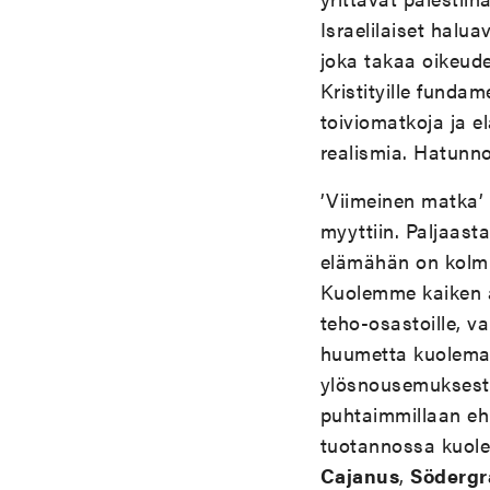
Israelilaiset halua
joka takaa oikeude
Kristityille fundam
toiviomatkoja ja e
realismia. Hatunnos
’Viimeinen matka’
myyttiin. Paljaast
elämähän on kolmi
Kuolemme kaiken a
teho-osastoille, v
huumetta kuoleman
ylösnousemuksesta
puhtaimmillaan ehk
tuotannossa kuolem
Cajanus
,
Södergr