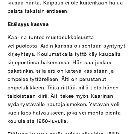
kiusaa häntä. Kaipaus ei ole kuitenkaan halua
palata takaisin entiseen.
Etäisyys kasvaa
Kaarina tuntee mustasukkaisuutta
velipuolesta. Äidin kanssa oli sentään syntynyt
kirjeyhteys. Koulumatkalla tyttö käy kaupalta
kirjepostinsa hakemassa. Hän saa joskus
paketinkin, sillä äiti on kätevä käsistään ja
ompelee tyttärelleen. Äiti on perustanut
ompeluliikkeen. Töitä riittää, sillä tieto hänen
taidoistaan kiirii. Äiti tekee myös Kaarinan
sydänystävälle hautajaismekon. Ystävän veli
kuoli lapsihalvaukseen, joka vei monta pientä
koululaista 1950-luvulla.
Etäisyys kasvaa myös aviopuolisoiden välillä.