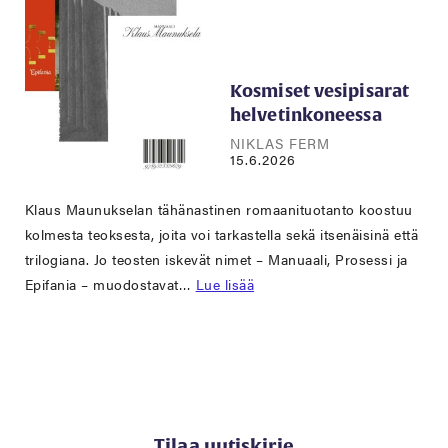
Kosmiset vesipisarat
helvetinkoneessa
NIKLAS FERM
15.6.2026
Klaus Maunukselan tähänastinen romaanituotanto koostuu
kolmesta teoksesta, joita voi tarkastella sekä itsenäisinä että
trilogiana. Jo teosten iskevät nimet – Manuaali, Prosessi ja
Epifania – muodostavat…
Lue lisää
Tilaa uutiskirje