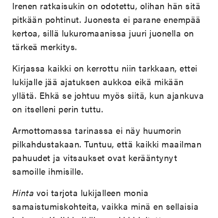
Irenen ratkaisukin on odotettu, olihan hän sitä
pitkään pohtinut. Juonesta ei parane enempää
kertoa, sillä lukuromaanissa juuri juonella on
tärkeä merkitys.
Kirjassa kaikki on kerrottu niin tarkkaan, ettei
lukijalle jää ajatuksen aukkoa eikä mikään
yllätä. Ehkä se johtuu myös siitä, kun ajankuva
on itselleni perin tuttu.
Armottomassa tarinassa ei näy huumorin
pilkahdustakaan. Tuntuu, että kaikki maailman
pahuudet ja vitsaukset ovat kerääntynyt
samoille ihmisille.
Hinta
voi tarjota lukijalleen monia
samaistumiskohteita, vaikka minä en sellaisia