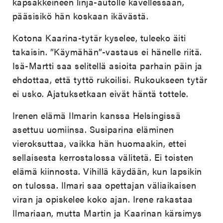
kapsäkkeineen linja-autolle kävellessään,
pääsisikö hän koskaan ikävästä.
Kotona Kaarina-tytär kyselee, tuleeko äiti
takaisin. ”Käymähän”-vastaus ei hänelle riitä.
Isä-Martti saa selitellä asioita parhain päin ja
ehdottaa, että tyttö rukoilisi. Rukoukseen tytär
ei usko. Ajatuksetkaan eivät häntä tottele.
Irenen elämä Ilmarin kanssa Helsingissä
asettuu uomiinsa. Susiparina eläminen
vieroksuttaa, vaikka hän huomaakin, ettei
sellaisesta kerrostalossa välitetä. Ei toisten
elämä kiinnosta. Vihillä käydään, kun lapsikin
on tulossa. Ilmari saa opettajan väliaikaisen
viran ja opiskelee koko ajan. Irene rakastaa
Ilmariaan, mutta Martin ja Kaarinan kärsimys