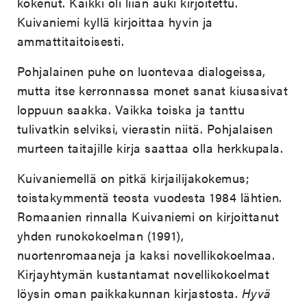
kokenut. Kaikki oli liian auki kirjoitettu.
Kuivaniemi kyllä kirjoittaa hyvin ja
ammattitaitoisesti.
Pohjalainen puhe on luontevaa dialogeissa,
mutta itse kerronnassa monet sanat kiusasivat
loppuun saakka. Vaikka toiska ja tanttu
tulivatkin selviksi, vierastin niitä. Pohjalaisen
murteen taitajille kirja saattaa olla herkkupala.
Kuivaniemellä on pitkä kirjailijakokemus;
toistakymmentä teosta vuodesta 1984 lähtien.
Romaanien rinnalla Kuivaniemi on kirjoittanut
yhden runokokoelman (1991),
nuortenromaaneja ja kaksi novellikokoelmaa.
Kirjayhtymän kustantamat novellikokoelmat
löysin oman paikkakunnan kirjastosta.
Hyvä