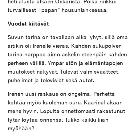
heti alusta alkaen Oskarista. Poika roikkui
turvallisesti ”papan” housunlahkeessa.
Vuodet kiitävät
Suvun tarina on tavallaan aika lyhyt, sillä oma
äitikin oli Irenelle vieras. Kahden sukupolven
tarina harppoo aimo askelin eteenpäin kahden
perheen välillä. Ympäristön ja elämäntapojen
muutokset näkyvät. Tulevat valmisvaatteet,
puhelimet ja televisiot sekä autot.
Irenen uusi raskaus on ongelma. Perhettä
kohtaa myös kuoleman suru. Kaarinallakaan
mene hyvin. Lopulta onnettomasti rakastunut
tytär löytää onnensa. Tuliko kaikki liian
myöhään?