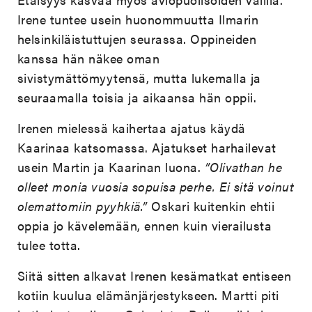
Irene tuntee usein huonommuutta Ilmarin
helsinkiläistuttujen seurassa. Oppineiden
kanssa hän näkee oman
sivistymättömyytensä, mutta lukemalla ja
seuraamalla toisia ja aikaansa hän oppii.
Irenen mielessä kaihertaa ajatus käydä
Kaarinaa katsomassa. Ajatukset harhailevat
usein Martin ja Kaarinan luona.
”Olivathan he
olleet monia vuosia sopuisa perhe. Ei sitä voinut
olemattomiin pyyhkiä.”
Oskari kuitenkin ehtii
oppia jo kävelemään, ennen kuin vierailusta
tulee totta.
Siitä sitten alkavat Irenen kesämatkat entiseen
kotiin kuulua elämänjärjestykseen. Martti piti