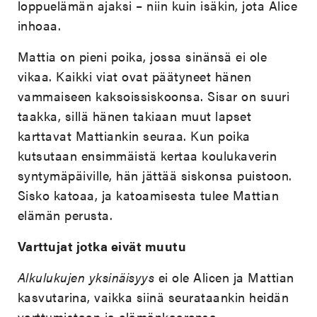
loppuelämän ajaksi – niin kuin isäkin, jota Alice
inhoaa.
Mattia on pieni poika, jossa sinänsä ei ole
vikaa. Kaikki viat ovat päätyneet hänen
vammaiseen kaksoissiskoonsa. Sisar on suuri
taakka, sillä hänen takiaan muut lapset
karttavat Mattiankin seuraa. Kun poika
kutsutaan ensimmäistä kertaa koulukaverin
syntymäpäiville, hän jättää siskonsa puistoon.
Sisko katoaa, ja katoamisesta tulee Mattian
elämän perusta.
Varttujat jotka eivät muutu
Alkulukujen yksinäisyys
ei ole Alicen ja Mattian
kasvutarina, vaikka siinä seurataankin heidän
varttumistaan ja elämänkaarensa