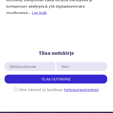
kohtaamisen edellytyksiä yhä digitaalisemmaksi
muuttuvassa…
Lue lisää
Tilaa uutiskirje
TILAA UUTISKIRJE
Olen lukenut ja hyväksyn
tietosuojaselosteen