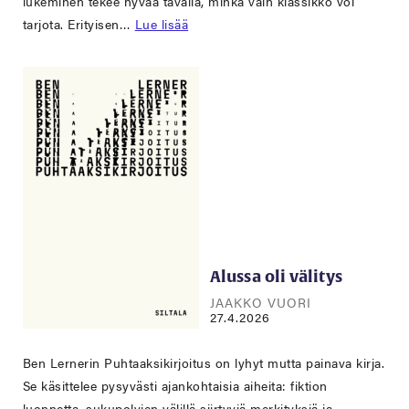
lukeminen tekee hyvää tavalla, minkä vain klassikko voi
tarjota. Erityisen…
Lue lisää
Alussa oli välitys
JAAKKO VUORI
27.4.2026
Ben Lernerin Puhtaaksikirjoitus on lyhyt mutta painava kirja.
Se käsittelee pysyvästi ajankohtaisia aiheita: fiktion
luonnetta, sukupolvien välillä siirtyviä merkityksiä ja