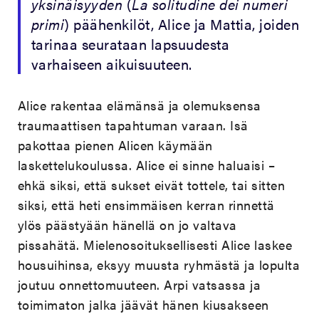
yksinäisyyden
(
La solitudine dei numeri
primi
) päähenkilöt, Alice ja Mattia, joiden
tarinaa seurataan lapsuudesta
varhaiseen aikuisuuteen.
Alice rakentaa elämänsä ja olemuksensa
traumaattisen tapahtuman varaan. Isä
pakottaa pienen Alicen käymään
laskettelukoulussa. Alice ei sinne haluaisi –
ehkä siksi, että sukset eivät tottele, tai sitten
siksi, että heti ensimmäisen kerran rinnettä
ylös päästyään hänellä on jo valtava
pissahätä. Mielenosoituksellisesti Alice laskee
housuihinsa, eksyy muusta ryhmästä ja lopulta
joutuu onnettomuuteen. Arpi vatsassa ja
toimimaton jalka jäävät hänen kiusakseen