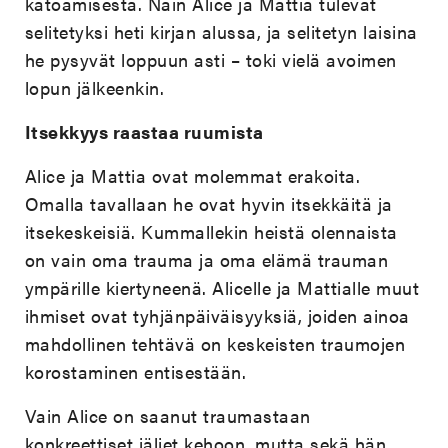
katoamisesta. Näin Alice ja Mattia tulevat
selitetyksi heti kirjan alussa, ja selitetyn laisina
he pysyvät loppuun asti – toki vielä avoimen
lopun jälkeenkin.
Itsekkyys raastaa ruumista
Alice ja Mattia ovat molemmat erakoita.
Omalla tavallaan he ovat hyvin itsekkäitä ja
itsekeskeisiä. Kummallekin heistä olennaista
on vain oma trauma ja oma elämä trauman
ympärille kiertyneenä. Alicelle ja Mattialle muut
ihmiset ovat tyhjänpäiväisyyksiä, joiden ainoa
mahdollinen tehtävä on keskeisten traumojen
korostaminen entisestään.
Vain Alice on saanut traumastaan
konkreettiset jäljet kehoon, mutta sekä hän