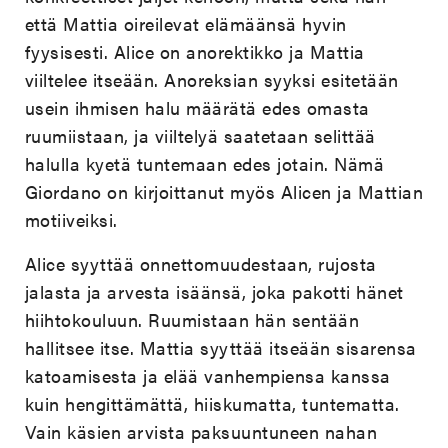
että Mattia oireilevat elämäänsä hyvin
fyysisesti. Alice on anorektikko ja Mattia
viiltelee itseään. Anoreksian syyksi esitetään
usein ihmisen halu määrätä edes omasta
ruumiistaan, ja viiltelyä saatetaan selittää
halulla kyetä tuntemaan edes jotain. Nämä
Giordano on kirjoittanut myös Alicen ja Mattian
motiiveiksi.
Alice syyttää onnettomuudestaan, rujosta
jalasta ja arvesta isäänsä, joka pakotti hänet
hiihtokouluun. Ruumistaan hän sentään
hallitsee itse. Mattia syyttää itseään sisarensa
katoamisesta ja elää vanhempiensa kanssa
kuin hengittämättä, hiiskumatta, tuntematta.
Vain käsien arvista paksuuntuneen nahan