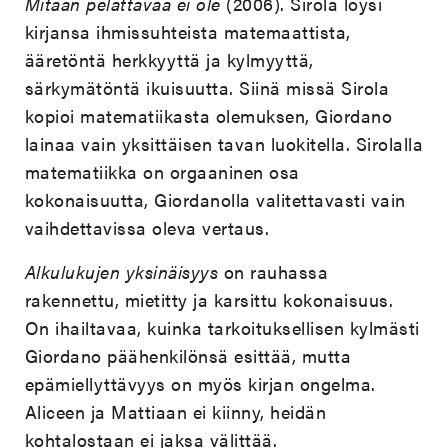
Mitään pelättävää ei ole
(2006). Sirola löysi
kirjansa ihmissuhteista matemaattista,
ääretöntä herkkyyttä ja kylmyyttä,
särkymätöntä ikuisuutta. Siinä missä Sirola
kopioi matematiikasta olemuksen, Giordano
lainaa vain yksittäisen tavan luokitella. Sirolalla
matematiikka on orgaaninen osa
kokonaisuutta, Giordanolla valitettavasti vain
vaihdettavissa oleva vertaus.
Alkulukujen yksinäisyys
on rauhassa
rakennettu, mietitty ja karsittu kokonaisuus.
On ihailtavaa, kuinka tarkoituksellisen kylmästi
Giordano päähenkilönsä esittää, mutta
epämiellyttävyys on myös kirjan ongelma.
Aliceen ja Mattiaan ei kiinny, heidän
kohtalostaan ei jaksa välittää.