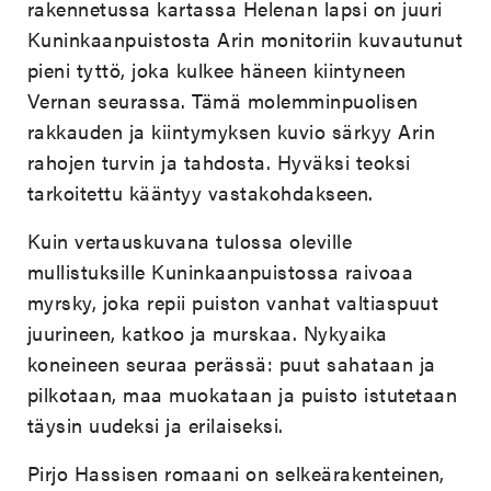
rakennetussa kartassa Helenan lapsi on juuri
Kuninkaanpuistosta Arin monitoriin kuvautunut
pieni tyttö, joka kulkee häneen kiintyneen
Vernan seurassa. Tämä molemminpuolisen
rakkauden ja kiintymyksen kuvio särkyy Arin
rahojen turvin ja tahdosta. Hyväksi teoksi
tarkoitettu kääntyy vastakohdakseen.
Kuin vertauskuvana tulossa oleville
mullistuksille Kuninkaanpuistossa raivoaa
myrsky, joka repii puiston vanhat valtiaspuut
juurineen, katkoo ja murskaa. Nykyaika
koneineen seuraa perässä: puut sahataan ja
pilkotaan, maa muokataan ja puisto istutetaan
täysin uudeksi ja erilaiseksi.
Pirjo Hassisen romaani on selkeärakenteinen,