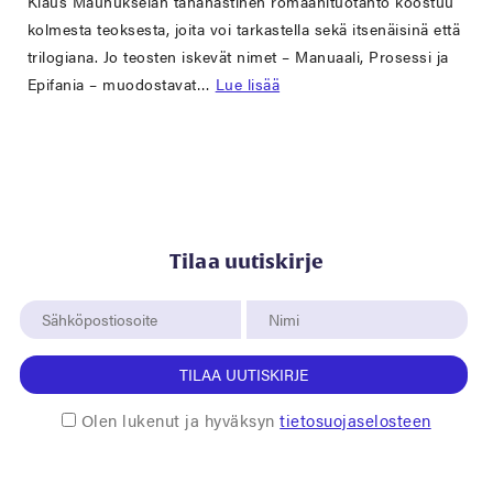
Klaus Maunukselan tähänastinen romaanituotanto koostuu
kolmesta teoksesta, joita voi tarkastella sekä itsenäisinä että
trilogiana. Jo teosten iskevät nimet – Manuaali, Prosessi ja
Epifania – muodostavat…
Lue lisää
Tilaa uutiskirje
TILAA UUTISKIRJE
Olen lukenut ja hyväksyn
tietosuojaselosteen