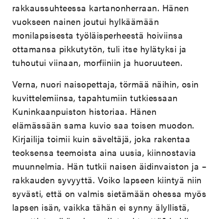
rakkaussuhteessa kartanonherraan. Hänen
vuokseen nainen joutui hylkäämään
monilapsisesta työläisperheestä hoiviinsa
ottamansa pikkutytön, tuli itse hylätyksi ja
tuhoutui viinaan, morfiiniin ja huoruuteen.
Verna, nuori naisopettaja, törmää näihin, osin
kuvittelemiinsa, tapahtumiin tutkiessaan
Kuninkaanpuiston historiaa. Hänen
elämässään sama kuvio saa toisen muodon.
Kirjailija toimii kuin säveltäjä, joka rakentaa
teoksensa teemoista aina uusia, kiinnostavia
muunnelmia. Hän tutkii naisen äidinvaiston ja –
rakkauden syvyyttä. Voiko lapseen kiintyä niin
syvästi, että on valmis sietämään ohessa myös
lapsen isän, vaikka tähän ei synny älyllistä,