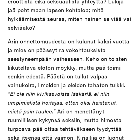
eroottista eikä seksuaalista yhteyttä? Lukija
jää pohtimaan lapsen kohtaloa; mitä
hylkäämisestä seuraa, miten nainen selviää vai
selviääkö?
Arin onnettomuudesta on kulunut kaksi vuotta
ja mies on päässyt raivokohtauksista
seestyneempään vaiheeseen. Keho on toisten
liikuteltava eloton möykky, mutta pää toimii
senkin edestä. Päästä on tullut valpas
vainukoira, ilmeiden ja eleiden tahaton tulkki.
”Ei ole niin kivikasvoista lääkäriä, ei niin
umpimielistä hoitajaa, etten olisi haistanut,
mistä päin tuulee.”
Ari on menettänyt
ruumiillisen kykynsä seksiin, mutta himosta
turpoava pää ottaa tehtäväkseen tyydyttää
sekä itsensä että vaimon. Kirjailija on luonut