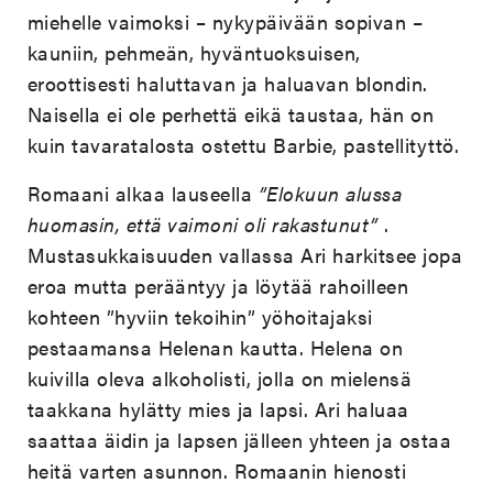
miehelle vaimoksi – nykypäivään sopivan –
kauniin, pehmeän, hyväntuoksuisen,
eroottisesti haluttavan ja haluavan blondin.
Naisella ei ole perhettä eikä taustaa, hän on
kuin tavaratalosta ostettu Barbie, pastellityttö.
Romaani alkaa lauseella
”Elokuun alussa
huomasin, että vaimoni oli rakastunut”
.
Mustasukkaisuuden vallassa Ari harkitsee jopa
eroa mutta perääntyy ja löytää rahoilleen
kohteen ”hyviin tekoihin” yöhoitajaksi
pestaamansa Helenan kautta. Helena on
kuivilla oleva alkoholisti, jolla on mielensä
taakkana hylätty mies ja lapsi. Ari haluaa
saattaa äidin ja lapsen jälleen yhteen ja ostaa
heitä varten asunnon. Romaanin hienosti