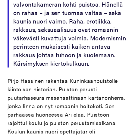
valvontakameran kohti puistoa. Hänellä
on rahaa – ja sen tuomaa valtaa – sekä
kaunis nuori vaimo. Raha, erotiikka,
rakkaus, seksuaalisuus ovat romaanin
väkevästi kuvattuja voimia. Modernismin
perinteen mukaisesti kaiken antava
rakkaus johtaa tuhoon ja kuolemaan.
Kärsimyksen kiertokulkuun.
Pirjo Hassinen rakentaa Kuninkaanpuistolle
kiintoisan historian. Puiston perusti
puutarhaseura mesenaattinaan kartanonherra,
jonka linna on nyt romaanin hoitokoti. Sen
parhaassa huoneessa Ari elää. Puistoon
rajoittui koulu jo puiston perustamisaikana.
Koulun kaunis nuori opettajatar oli