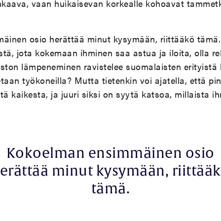
uhkaava, vaan huikaisevan korkealle kohoavat tammet
inen osio herättää minut kysymään, riittääkö tämä.
tä, jota kokemaan ihminen saa astua ja iloita, olla re
maston lämpeneminen ravistelee suomalaisten erityistä
taan työkoneilla? Mutta tietenkin voi ajatella, että pi
stä kaikesta, ja juuri siksi on syytä katsoa, millaista i
Kokoelman ensimmäinen osio
erättää minut kysymään
,
riittää
tämä.