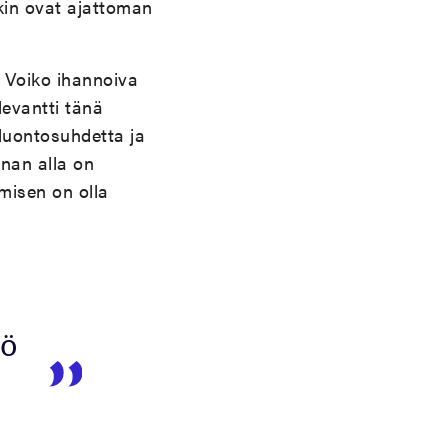
kin ovat ajattoman
 Voiko ihannoiva
levantti tänä
 luontosuhdetta ja
nnan alla on
hmisen on olla
kö