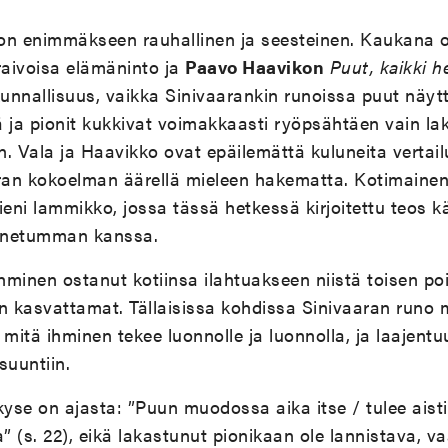
on enimmäkseen rauhallinen ja seesteinen. Kaukana
aivoisa elämäninto ja
Paavo Haavikon
Puut, kaikki h
unnallisuus, vaikka Sinivaarankin runoissa puut näyt
ä ja pionit kukkivat voimakkaasti ryöpsähtäen vain l
 Vala ja Haavikko ovat epäilemättä kuluneita vertail
aran kokoelman äärellä mieleen hakematta. Kotimaine
ieni lammikko, jossa tässä hetkessä kirjoitettu teos 
unnetumman kanssa.
ihminen ostanut kotiinsa ilahtuakseen niistä toisen po
n kasvattamat. Tällaisissa kohdissa Sinivaaran runo 
, mitä ihminen tekee luonnolle ja luonnolla, ja laajent
suuntiin.
kyse on ajasta: ”Puun muodossa aika itse / tulee aisti
” (s. 22), eikä lakastunut pionikaan ole lannistava, va