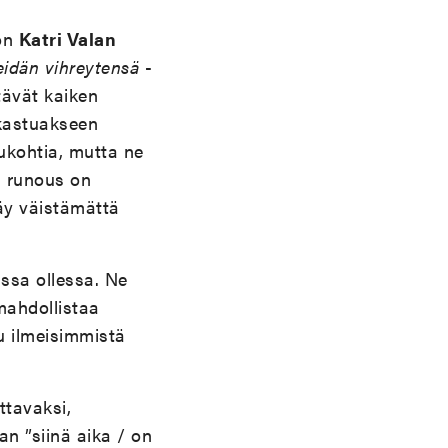
 on
Katri Valan
eidän vihreytensä
-
tävät kaiken
akastuakseen
ukohtia, mutta ne
n runous on
käy väistämättä
issa ollessa. Ne
mahdollistaa
uu ilmeisimmistä
ttavaksi,
an ”siinä aika / on