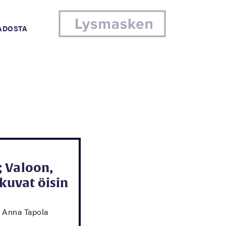
MADOSTA
 Valoon,
kkuvat öisin
; Anna Tapola