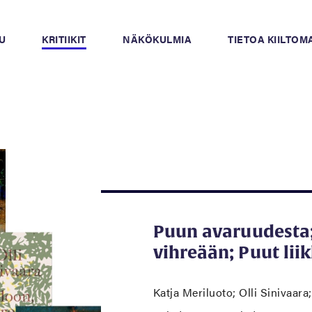
U
KRITIIKIT
NÄKÖKULMIA
TIETOA KIILTO
Puun avaruudesta;
vihreään; Puut lii
Katja Meriluoto; Olli Sinivaara