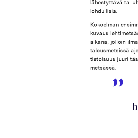
lähestyttävä tai 
lohdullisia.
Kokoelman ensimmä
kuvaus lehtimetsäs
aikana, jolloin il
talousmetsissä aje
tietoisuus juuri tä
metsässä.
h