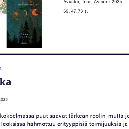
Aviador, Teos, Aviador 2025
69, 47, 73 s.
S
ika
2025
okoelmassa puut saavat tärkeän roolin, mutta j
Teoksissa hahmottuu erityyppisiä toimijuuksia ja