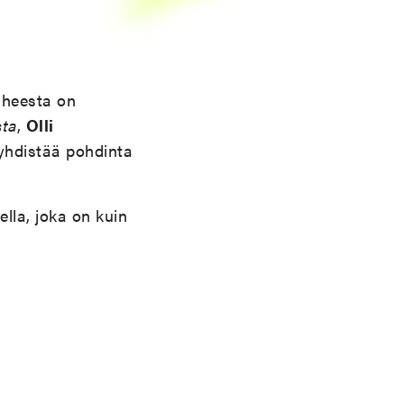
iheesta on
ta
,
Olli
 yhdistää pohdinta
lla, joka on kuin