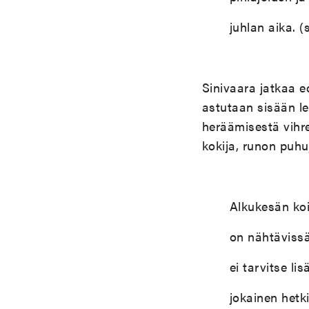
juhlan aika. (s
Sinivaara jatkaa e
astutaan sisään l
heräämisestä vihre
kokija, runon puhu
Alkukesän koi
on nähtävissä
ei tarvitse li
jokainen hetki