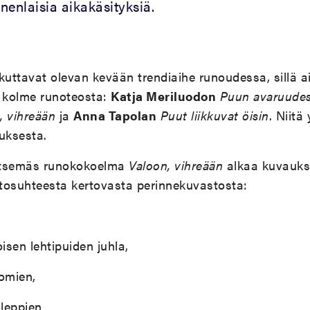
nlaisia aikakäsityksiä.
kuttavat olevan kevään trendiaihe runoudessa, sillä a
n kolme runoteosta:
Katja Meriluodon
Puun avaruudes
, vihreään
ja
Anna Tapolan
Puut liikkuvat öisin
. Niitä
uksesta.
eitsemäs runokokoelma
Valoon, vihreään
alkaa kuvaukse
tosuhteesta kertovasta perinnekuvastosta:
isen lehtipuiden juhla,
uomien,
 leppien