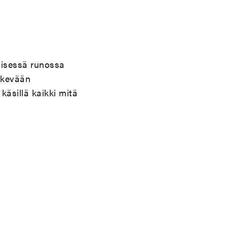
äisessä runossa
 kevään
äsillä kaikki mitä