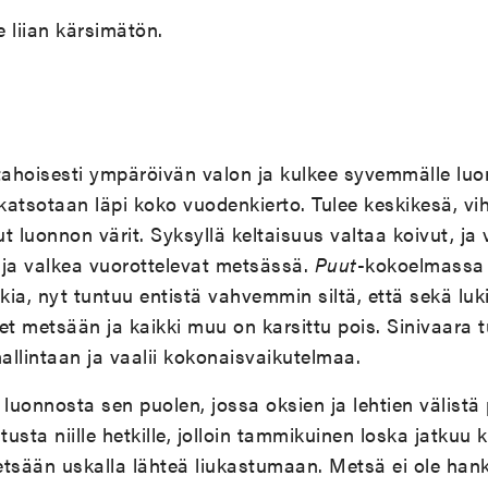
e liian kärsimätön.
tahoisesti ympäröivän valon ja kulkee syvemmälle luont
 katsotaan läpi koko vuodenkierto. Tulee keskikesä, vi
t luonnon värit. Syksyllä keltaisuus valtaa koivut, ja
eä ja valkea vuorottelevat metsässä.
Puut
-kokoelmassa
ia, nyt tuntuu entistä vahvemmin siltä, että sekä luki
et metsään ja kaikki muu on karsittu pois. Sinivaara 
hallintaan ja vaalii kokonaisvaikutelmaa.
uonnosta sen puolen, jossa oksien ja lehtien välistä p
tusta niille hetkille, jolloin tammikuinen loska jatkuu 
tsään uskalla lähteä liukastumaan. Metsä ei ole hank