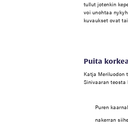
tullut jotenkin ke
voi unohtaa nykyhe
kuvaukset ovat ta
Puita kork
Katja Meriluodon
Sinivaaran teosta 
Puren kaarnak
nakerran siihe