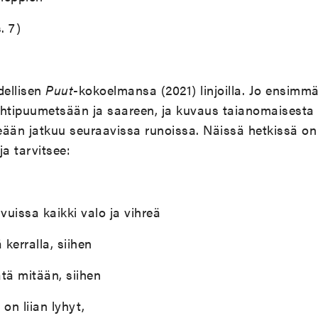
. 7)
dellisen
Puut
-kokoelmansa (2021) linjoilla. Jo ensimm
ehtipuumetsään ja saareen, ja kuvaus taianomaisesta
ään jatkuu seuraavissa runoissa. Näissä hetkissä on k
ja tarvitsee:
vuissa kaikki valo ja vihreä
 kerralla, siihen
sätä mitään, siihen
 on liian lyhyt,