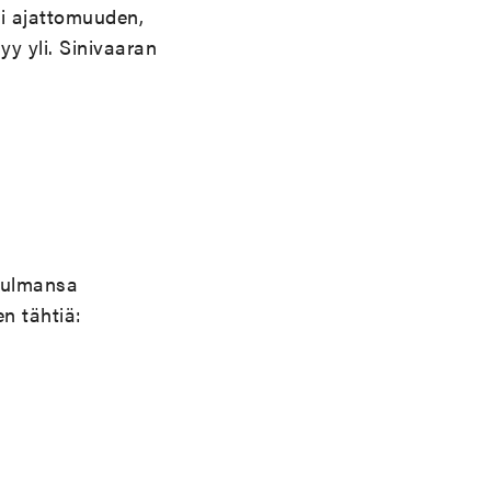
ii ajattomuuden,
y yli. Sinivaaran
kulmansa
en tähtiä: