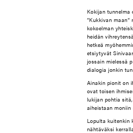
Kokijan tunnelma 
”Kukkivan maan” r
kokoelman yhteisk
heidän vihreytens
hetkeä myöhemmin.
etsiytyvät Siniva
jossain mielessä p
dialogia jonkin t
Ainakin pionit on 
ovat toisen ihmise
lukijan pohtia sitä
aiheistaan moniin 
Lopulta kuitenkin 
nähtäväksi kerralla