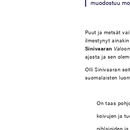
muodostuu mone
Puut ja metsät vai
ilmestynyt ainaki
Sinivaaran
Valoon
ajasta ja sen olem
Olli Sinivaaran s
suomalaisten luon
On taas pohjo
koivujen ja t
pihlajoiden ja