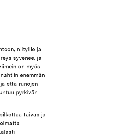
oon, niityille ja
hreys syvenee, ja
 viimein on myös
 nähtiin enemmän
ja että runojen
tuntuu pyrkivän
ilkottaa taivas ja
kolmatta
alasti