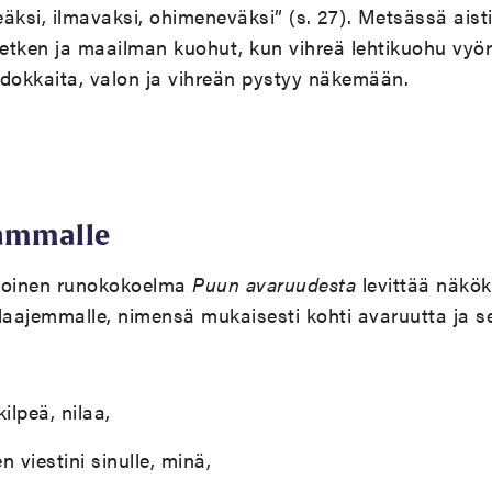
peäksi, ilmavaksi, ohimeneväksi” (s. 27). Metsässä aist
tken ja maailman kuohut, kun vihreä lehtikuohu vyöry
idokkaita, valon ja vihreän pystyy näkemään.
eammalle
 toinen runokokoelma
Puun avaruudesta
levittää näkö
laajemmalle, nimensä mukaisesti kohti avaruutta ja s
ilpeä, nilaa,
n viestini sinulle, minä,