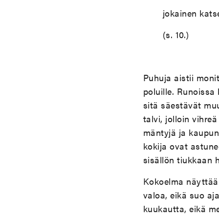
jokainen kats
(s. 10.)
Puhuja aistii moni
poluille. Runoissa
sitä säestävät muu
talvi, jolloin vihr
mäntyjä ja kaupunk
kokija ovat astune
sisällön tiukkaan 
Kokoelma näyttää l
valoa, eikä suo aja
kuukautta, eikä me