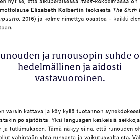
ten nyt se, että alkuperäisessä
Itself
-kokoelmassa on 
, mottolause
Elizabeth Kolbertin
teoksesta
The Sixth 
upuutto
, 2016) ja kolme nimettyä osastoa – kaikki ele
taan.
unouden ja runousopin suhde 
hedelmällinen ja aidosti
vastavuoroinen.
on varsin kattava ja käy kyllä tuotannon synekdokees
istakin poisjätöistä. Yksi languagen keskeisiä seikkoja
n ja tutkimukseen. Tämä näkyy siinä, että runouden oh
llut vähintään yhtä runsasta ja vaikutusvaltaista. Vä