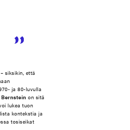
ä
 siksikin, että
maan
970- ja 80-luvulla
 Bernstein
on sitä
voi lukea tuon
ista kontekstia ja
ssa tosiseikat