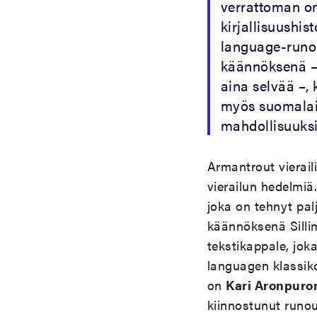
verrattoman om
kirjallisuushis
language-runo
käännöksenä – 
aina selvää –,
myös suomalais
mahdollisuuksia
Armantrout vierai
vierailun hedelmiä
joka on tehnyt pal
käännöksenä Silli
tekstikappale, jok
languagen klassiko
on
Kari Aronpuro
kiinnostunut runou