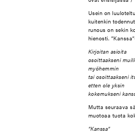
Usein on luulotelt
kuitenkin todennut, 
runous on sekin k
hienosti. ”Kanssa
Kirjoitan asioita
osoittaakseni muill
myöhemmin
tai osoittaakseni it
etten ole yksin
kokemukseni kanss
Mutta seuraava sä
muotoaa tuota ko
”Kanssa”