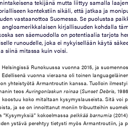
intakeisena tekijänä mutta liittyy samalla laaj
torialliseen kontekstiin sikäli, että jatkaa ja monip
uden vastaanottoa Suomessa. Se puolustaa pai
angloamerikkalaisen kirjallisuuden kohdalla täm
 koska sen säemuodolla on potentiaalia tarjota her
elle runoudelle, joka ei nykyisellään käytä säke
 siinä mitassa kuin voisi.
li Helsingissä Runokuussa vuonna 2015, ja suomennos
. Edellisenä vuonna vieraana oli toinen languageläine
jon yhteistyötä Armantroutin kanssa. Tuolloin ilmesty
manin teos
Auringonlaskun roinaa
(
Sunset Debris
, 198
a koostuu koko mitaltaan kysymyslauseista. Sitä voi p
ista, ja se on innoittanut moniin tribuutteihin suomeks
n
”Kysymyksiä” kokoelmassa
pelkkää barnumia
(2014)
den ystävä perehtyy tietysti myös Armantroutiin, ja p