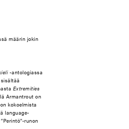
sä määrin jokin
ieli
-antologiassa
sisältää
lmasta
Extremities
llä Armantrout on
 on kokoelmista
tä language-
n ”Perintö”-runon