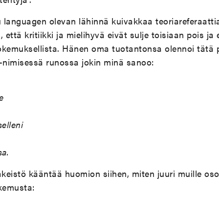
u languagen olevan lähinnä kuivakkaa teoriareferaatt
että kritiikki ja mielihyvä eivät sulje toisiaan pois ja e
okemuksellista. Hänen oma tuotantonsa olennoi tätä p
”-nimisessä runossa jokin minä sanoo:
e
selleni
a.
keistö kääntää huomion siihen, miten juuri muille os
kemusta: