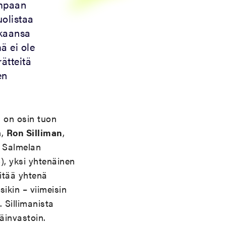
empaan
uolistaa
kkaansa
ä ei ole
ätteitä
en
 on osin tuon
n,
Ron Silliman
,
i Salmelan
6), yksi yhtenäinen
itää yhtenä
ikin – viimeisin
. Sillimanista
äinvastoin.