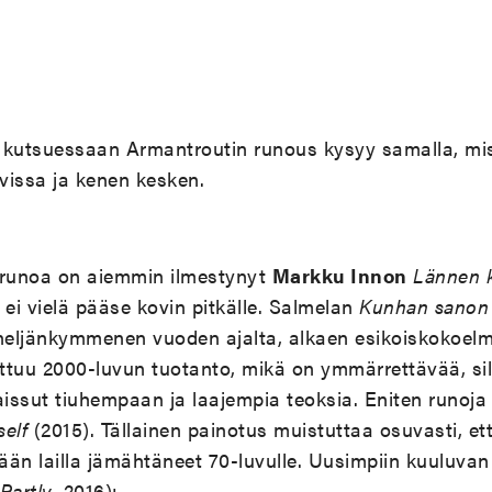
utsuessaan Armantroutin runous kysyy samalla, mis
vissa ja kenen kesken.
 runoa on aiemmin ilmestynyt
Markku Innon
Lännen k
ä ei vielä pääse kovin pitkälle. Salmelan
Kunhan sanon
 neljänkymmenen vuoden ajalta, alkaen esikoiskokoe
ottuu 2000-luvun tuotanto, mikä on ymmärrettävää, si
aissut tiuhempaan ja laajempia teoksia. Eniten runoja
self
(2015). Tällainen painotus muistuttaa osuvasti, et
llään lailla jämähtäneet 70-luvulle. Uusimpiin kuuluva
Partly
, 2016):