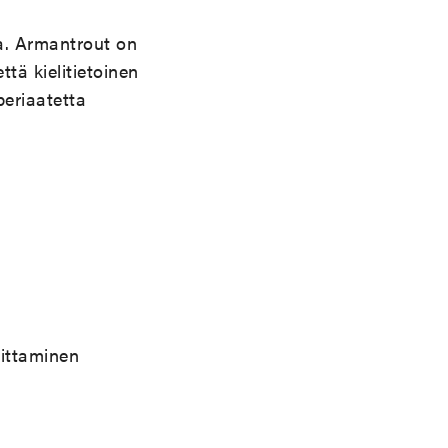
ia. Armantrout on
ttä kielitietoinen
eriaatetta
oittaminen