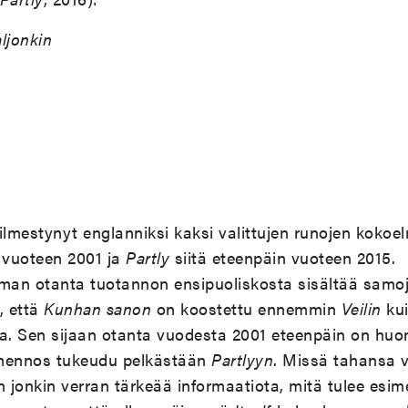
aljonkin
ilmestynyt englanniksi kaksi valittujen runojen koko
 vuoteen 2001 ja
Partly
siitä eteenpäin vuoteen 2015.
an otanta tuotannon ensipuoliskosta sisältää samoj
ä, että
Kunhan sanon
on koostettu ennemmin
Veilin
kui
la. Sen sijaan otanta vuodesta 2001 eteenpäin on huo
omennos tukeudu pelkästään
Partlyyn
. Missä tahansa v
n jonkin verran tärkeää informaatiota, mitä tulee esim