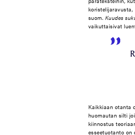
parateksteihin, ku
koristelijaravusta
suom.
Kuudes suk
vaikuttaisivat luen
R
Kaikkiaan otanta 
huomautan silti jo
kiinnostus teoriaa
esseetuotanto on o