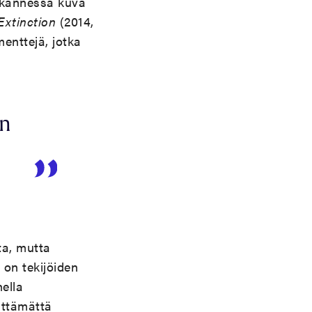
kannessa kuva
Extinction
(2014,
menttejä, jotka
on
ta, mutta
 on tekijöiden
ella
lttämättä