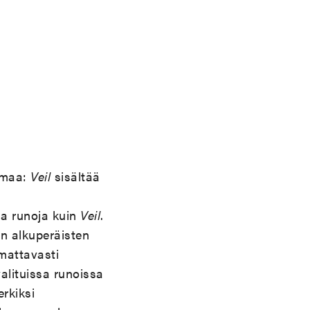
elmaa:
Veil
sisältää
a runoja kuin
Veil
.
n alkuperäisten
mattavasti
alituissa runoissa
erkiksi