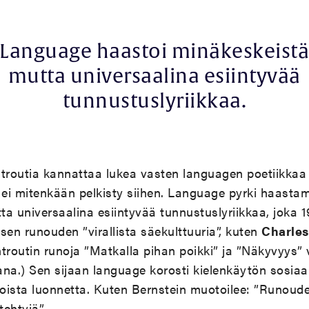
Language haastoi minäkeskeist
mutta universaalina esiintyvää
tunnustuslyriikkaa.
troutia kannattaa lukea vasten languagen poetiikkaa –
ei mitenkään pelkisty siihen. Language pyrki haasta
a universaalina esiintyvää tunnustuslyriikkaa, joka 1
isen runouden ”virallista säekulttuuria”, kuten
Charles
troutin runoja ”Matkalla pihan poikki” ja ”Näkyvyys” 
na.) Sen sijaan language korosti kielenkäytön sosiaal
oista luonnetta. Kuten Bernstein muotoilee: ”Runoude
tehtyjä”.