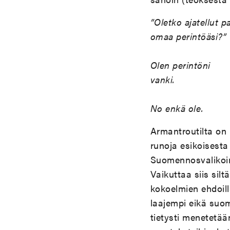
”Oletko ajatellut p
omaa perintöäsi?”
Olen perintöni
vanki.
No enkä ole.
Armantroutilta on 
runoja esikoisesta
Suomennosvalikoim
Vaikuttaa siis silt
kokoelmien ehdoil
laajempi eikä su
tietysti menetetää