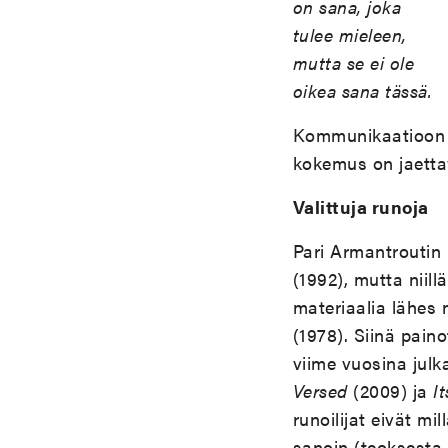
on sana, joka
tulee mieleen,
mutta se ei ole
oikea sana tässä.
Kommunikaatioon k
kokemus on jaetta
Valittuja runoja
Pari Armantroutin
(1992), mutta niill
materiaalia lähes
(1978). Siinä pain
viime vuosina julk
Versed
(2009) ja
It
runoilijat eivät mi
sanoin (teoksesta