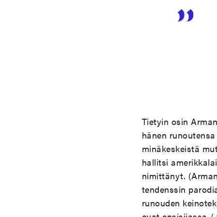
Tietyin osin Arman
hänen runoutensa 
minäkeskeistä mutt
hallitsi amerikkala
nimittänyt. (Arman
tendenssin parodia
runouden keinotek
ovat ensisijassa / 