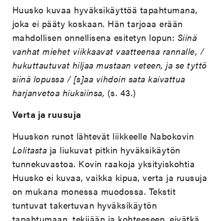
Huusko kuvaa hyväksikäyttöä tapahtumana,
joka ei pääty koskaan. Hän tarjoaa erään
mahdollisen onnellisena esitetyn lopun:
Siinä
vanhat miehet viikkaavat vaatteensa rannalle, /
hukuttautuvat hiljaa mustaan veteen, ja se tyttö
siinä lopussa / [s]aa vihdoin sata kaivattua
harjanvetoa hiuksiinsa,
(s. 43.)
Verta ja ruusuja
Huuskon runot lähtevät liikkeelle Nabokovin
Lolitasta
ja liukuvat pitkin hyväksikäytön
tunnekuvastoa. Kovin raakoja yksityiskohtia
Huusko ei kuvaa, vaikka kipua, verta ja ruusuja
on mukana monessa muodossa. Tekstit
tuntuvat takertuvan hyväksikäytön
tapahtumaan, tekijään ja kohteeseen, eivätkä