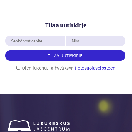
Tilaa uutiskirje
TILAA UUTISKIRJE
Olen lukenut ja hyväksyn
tietosuojaselosteen