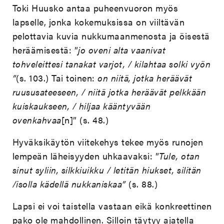
Toki Huusko antaa puheenvuoron myös
lapselle, jonka kokemuksissa on viiltävän
pelottavia kuvia nukkumaanmenosta ja öisestä
heräämisestä: ”
jo oveni alta vaanivat
tohveleittesi tanakat varjot, / kilahtaa solki vyön
”
(s. 103.) Tai toinen:
on niitä, jotka heräävät
ruususateeseen, / niitä jotka heräävät pelkkään
kuiskaukseen, / hiljaa kääntyvään
ovenkahvaa
[n]” (s. 48.)
Hyväksikäytön viitekehys tekee myös runojen
lempeän läheisyyden uhkaavaksi: ”
Tule, otan
sinut syliin, silkkiuikku / letitän hiukset, silitän
/isolla kädellä nukkaniskaa”
(s. 88.)
Lapsi ei voi taistella vastaan eikä konkreettinen
pako ole mahdollinen. Silloin täytyy ajatella