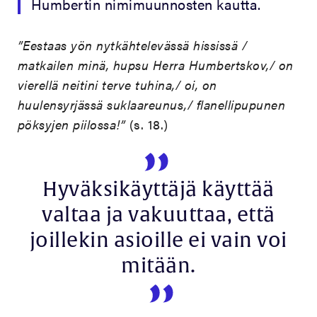
Humbertin nimimuunnosten kautta.
”Eestaas yön nytkähtelevässä hississä /
matkailen minä, hupsu Herra Humbertskov,/ on
vierellä neitini terve tuhina,/ oi, on
huulensyrjässä suklaareunus,/ flanellipupunen
pöksyjen piilossa!”
(s. 18.)
Hyväksikäyttäjä käyttää
valtaa ja vakuuttaa, että
joillekin asioille ei vain voi
mitään.