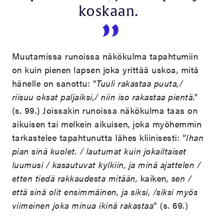
koskaan.
Muutamissa runoissa näkökulma tapahtumiin
on kuin pienen lapsen joka yrittää uskoa, mitä
hänelle on sanottu: ”
Tuuli rakastaa puuta,/
riisuu oksat paljaiksi,/ niin iso rakastaa pientä
.”
(s. 99.) Joissakin runoissa näkökulma taas on
aikuisen tai melkein aikuisen, joka myöhemmin
tarkastelee tapahtunutta lähes kliinisesti: ”
Ihan
pian sinä kuolet. / lautumat kuin jokailtaiset
luumusi / kasautuvat kylkiin, ja minä ajattelen /
etten tiedä rakkaudesta mitään,
kaiken
, sen /
että sinä olit ensimmäinen, ja siksi, /siksi myös
viimeinen joka minua ikinä rakastaa
” (s. 69.)