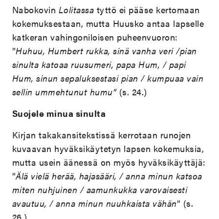
Nabokovin
Lolitassa
tyttö ei pääse kertomaan
kokemuksestaan, mutta Huusko antaa lapselle
katkeran vahingoniloisen puheenvuoron:
”
Huhuu, Humbert rukka, sinä vanha veri /pian
sinulta katoaa ruusumeri, papa Hum, / papi
Hum, sinun sepaluksestasi pian / kumpuaa vain
sellin ummehtunut humu”
(s. 24.)
Suojele minua sinulta
Kirjan takakansitekstissä kerrotaan runojen
kuvaavan hyväksikäytetyn lapsen kokemuksia,
mutta usein äänessä on myös hyväksikäyttäjä:
”
Älä vielä herää, hajasääri, / anna minun katsoa
miten nuhjuinen / aamunkukka varovaisesti
avautuu, / anna minun nuuhkaista vähän
” (s.
26.)