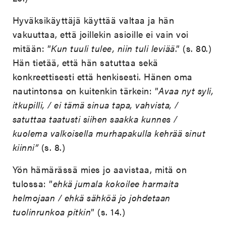
Hyväksikäyttäjä käyttää valtaa ja hän
vakuuttaa, että joillekin asioille ei vain voi
mitään: ”
Kun tuuli
tulee, niin tuli leviää
.” (s. 80.)
Hän tietää, että hän satuttaa sekä
konkreettisesti että henkisesti. Hänen oma
nautintonsa on kuitenkin tärkein: ”
Avaa nyt syli,
itkupilli, / ei tämä sinua tapa, vahvista, /
satuttaa taatusti siihen saakka kunnes /
kuolema valkoisella murhapakulla kehrää sinut
kiinni”
(s. 8.)
Yön hämärässä mies jo aavistaa, mitä on
tulossa: ”
ehkä jumala kokoilee harmaita
helmojaan / ehkä sähköä jo johdetaan
tuolinrunkoa pitkin
” (s. 14.)