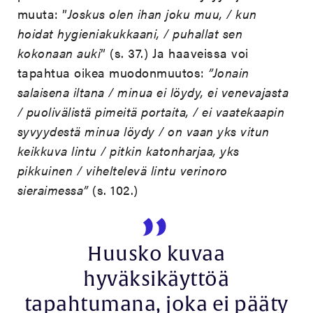
muuta: ”
Joskus olen ihan joku muu, / kun
hoidat hygieniakukkaani, / puhallat sen
kokonaan auki
” (s. 37.) Ja haaveissa voi
tapahtua oikea muodonmuutos:
”Jonain
salaisena iltana / minua ei löydy, ei venevajasta
/ puolivälistä pimeitä portaita, / ei vaatekaapin
syvyydestä minua löydy / on vaan yks vitun
keikkuva lintu / pitkin katonharjaa, yks
pikkuinen / viheltelevä lintu verinoro
sieraimessa”
(s. 102.)
Huusko kuvaa
hyväksikäyttöä
tapahtumana, joka ei pääty