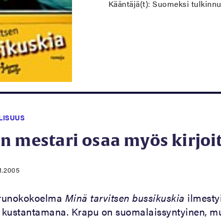
Kääntäjä(t): Suomeksi tulkinnu
LISUUS
n mestari osaa myös kirjoi
.1.2005
runokokoelma
Minä tarvitsen bussikuskia
ilmesty
 kustantamana. Krapu on suomalaissyntyinen, m