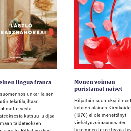
Monen voiman
einen lingua franca
puristamat naiset
 suomennos unkarilaisen
Hiljattain suomeksi ilmes
stin tekstilajiltaan
katalonialainen Kirsikoide
ahmotteisesta
(1976) ei ole menettänyt
ateoksesta kutsuu lukijaa
viehätysvoimaansa. Sen
umaan taideteoksen
lukeminen tekee hyvää tav
 äärelle. Pitkät virkkeet