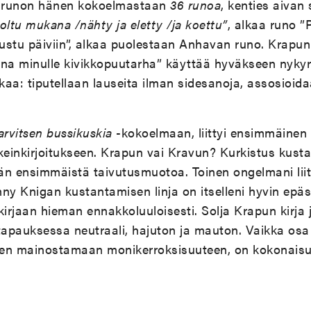
runon hänen kokoelmastaan
36 runoa
, kenties aivan
oltu mukana /nähty ja eletty /ja koettu”
, alkaa runo ”P
oustu päiviin”, alkaa puolestaan Anhavan runo. Krap
nna minulle kivikkopuutarha” käyttää hyväkseen nyky
kkaa: tiputellaan lauseita ilman sidesanoja, assosioida
arvitsen bussikuskia
-kokoelmaan, liittyi ensimmäinen
ikeinkirjoitukseen. Krapun vai Kravun? Kurkistus kustan
n ensimmäistä taivutusmuotoa. Toinen ongelmani liitt
ny Knigan kustantamisen linja on itselleni hyvin epäse
kirjaan hieman ennakkoluuloisesti. Solja Krapun kirja j
tapauksessa neutraali, hajuton ja mauton. Vaikka osa 
en mainostamaan monikerroksisuuteen, on kokonaisuu