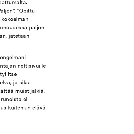
 sattumalta.
aljon”. ”Opittu
un kokoelman
runoudessa paljon
an, jätetään
 ongelmani
tajan nettisivuille
yi itse
lvä, ja siksi
ättää muistijälkiä,
runoista ei
s kuitenkin elävä