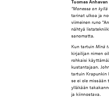
Tuomas Anhavan
”Monessa on kyllä 
tarinat ulkoa ja n
viimeinen runo ”A
nähtyä listateknii
sanomatta.
Kun tartuin
Minä t
kirjailijan nimen o
rohkaisi käyttämää
kustantajaan. John
tartuin Krapunkin 
se ei ole missään 
ylläkään takakann
ja kiinnostava.