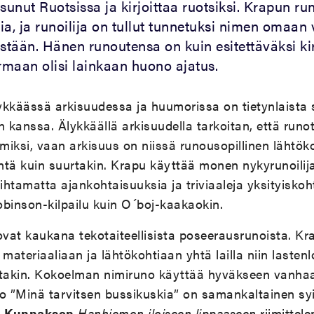
sunut Ruotsissa ja kirjoittaa ruotsiksi. Krapun ru
via, ja runoilija on tullut tunnetuksi nimen omaan v
stään. Hänen runoutensa on kuin esitettäväksi kir
armaan olisi lainkaan huono ajatus.
ykkäässä arkisuudessa ja huumorissa on tietynlaista
 kanssa. Älykkäällä arkisuudella tarkoitan, että runot
ismiksi, vaan arkisuus on niissä runousopillinen lähtök
entä kuin suurtakin. Krapu käyttää monen nykyrunoili
aihtamatta ajankohtaisuuksia ja triviaaleja yksityisko
Robinson-kilpailu kuin O´boj-kaakaokin.
vat kaukana tekotaiteellisista poseerausrunoista. K
ateriaaliaan ja lähtökohtiaan yhtä lailla niin lastenl
stakin. Kokoelman nimiruno käyttää hyväkseen vanhaa 
no ”Minä tarvitsen bussikuskia” on samankaltainen sy
i Kunnaksen
Hanhiemon iloiseen lippaaseen
riimittele