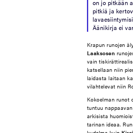
on jo pitkään a
pitkiä ja kerto
lavaesiintymisi
Äänikirja ei v
Krapun runojen äl
Laaksosen
runojen
vain tiskirättireal
katsellaan niin pi
laidasta laitaan k
vilahtelevat niin 
Kokoelman runot o
tuntuu nappaavan m
arkisista huomioi
tarinan ideaa. Ru
kudelma kuin
Kirs