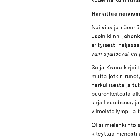
Harkittua naivism
Naiivius ja näennä
usein kiinni johon
erityisesti neljä
vain sijaitsevat er
Solja Krapu kirjoi
mutta jotkin runot
herkullisesta ja tu
puuronkeitosta alka
kirjallisuudessa, 
viimeistellympi ja
Olisi mielenkiintoi
kiteyttää hienosti