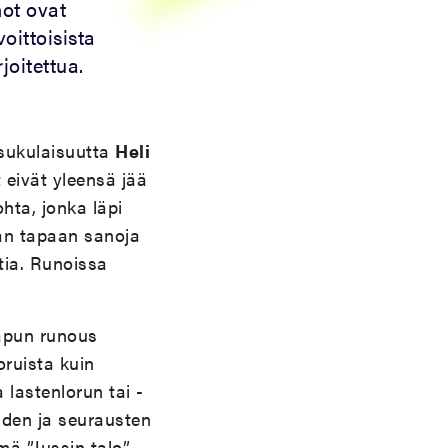
not ovat
oittoisista
joitettua.
 sukulaisuutta
Heli
 eivät yleensä jää
ohta, jonka läpi
jan tapaan sanoja
htia. Runoissa
rapun runous
oruista kuin
lastenlorun tai -
iden ja seurausten
mä ”Jussin talo”.