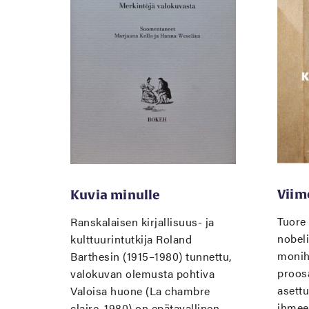
Viim
Kuvia minulle
Tuore
Ranskalaisen kirjallisuus- ja
nobeli
kulttuurintutkija Roland
monih
Barthesin (1915–1980) tunnettu,
proos
valokuvan olemusta pohtiva
asett
Valoisa huone (La chambre
ihmeen
claire, 1980) on epätavallinen,