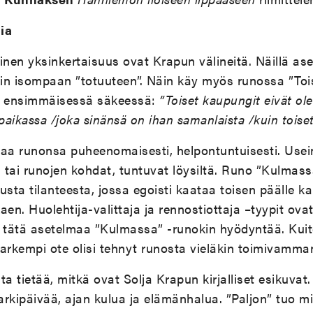
ia
inen yksinkertaisuus ovat Krapun välineitä. Näillä as
kin isompaan ”totuuteen”. Näin käy myös runossa ”Toi
ssä ensimmäisessä säkeessä:
”Toiset kaupungit eivät ole 
i paikassa /joka sinänsä on ihan samanlaista /kuin toiset
ttaa runonsa puheenomaisesti, helpontuntuisesti. Useim
, tai runojen kohdat, tuntuvat löysiltä. Runo ”Kulmas
tusta tilanteesta, jossa egoisti kaataa toisen päälle k
en. Huolehtija-valittaja ja rennostiottaja –tyypit ovat
ja tätä asetelmaa ”Kulmassa” -runokin hyödyntää. Kui
 tarkempi ote olisi tehnyt runosta vieläkin toimivamma
sta tietää, mitkä ovat Solja Krapun kirjalliset esikuvat
 arkipäivää, ajan kulua ja elämänhalua. ”Paljon” tuo m