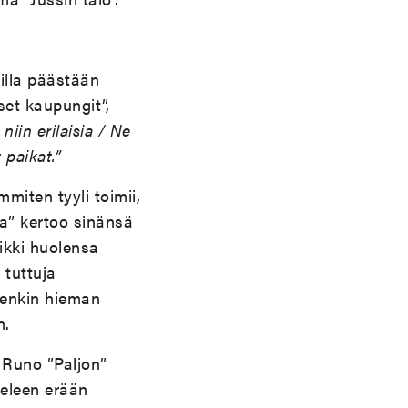
eilla päästään
set kaupungit”,
niin erilaisia / Ne
 paikat.”
miten tyyli toimii,
sa” kertoo sinänsä
aikki huolensa
 tuttuja
tenkin hieman
n.
. Runo ”Paljon”
ieleen erään