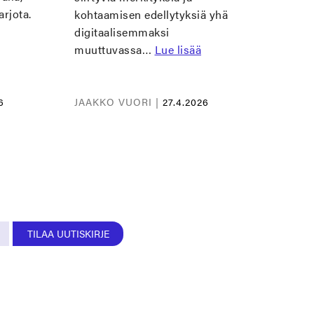
arjota.
kohtaamisen edellytyksiä yhä
digitaalisemmaksi
muuttuvassa…
Lue lisää
6
JAAKKO VUORI |
27.4.2026
TILAA UUTISKIRJE