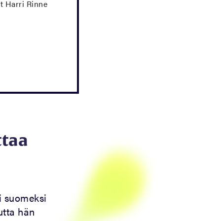
t Harri Rinne
ttaa
i suomeksi
utta hän