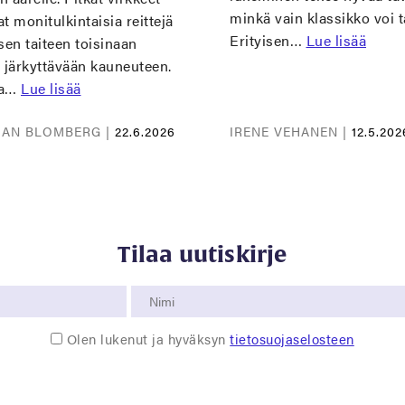
minkä vain klassikko voi t
t monitulkintaisia reittejä
Erityisen…
Lue lisää
sen taiteen toisinaan
 järkyttävään kauneuteen.
sa…
Lue lisää
IAN BLOMBERG |
22.6.2026
IRENE VEHANEN |
12.5.202
Tilaa uutiskirje
Olen lukenut ja hyväksyn
tietosuojaselosteen