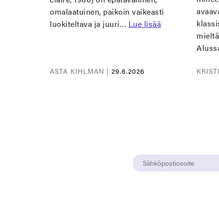
avaava
omalaatuinen, paikoin vaikeasti
klassi
luokiteltava ja juuri…
Lue lisää
mieltä
Alus
ASTA KIHLMAN |
29.6.2026
KRIST