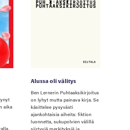
Alussa oli välitys
Ben Lernerin Puhtaaksikirjoitus
tynyt
on lyhyt mutta painava kirja. Se
n aika
käsittelee pysyvästi
ajankohtaisia aiheita: fiktion
luonnetta, sukupolvien välillä
alla,
siirtyviä merkityksiä ja