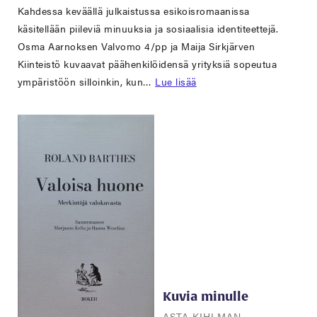
Kahdessa keväällä julkaistussa esikoisromaanissa
käsitellään piileviä minuuksia ja sosiaalisia identiteettejä.
Osma Aarnoksen Valvomo 4/pp ja Maija Sirkjärven
Kiinteistö kuvaavat päähenkilöidensä yrityksiä sopeutua
ympäristöön silloinkin, kun…
Lue lisää
Kuvia minulle
ASTA KIHLMAN