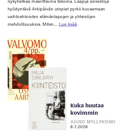
nykyhetkeä määrittävinä tekoina. Laajoja aineistoja
hyödyntävä Arkipäivän utopiat pyrkii kuvaamaan
vaihtoehtoisten elämäntapojen ja yhteisöjen
mahdollisuuksia. Miten…
Lue lisää
Kuka huutaa
kovimmin
JUUSO MYLLYKOSKI
8.7.2026