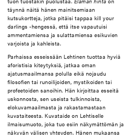
tuon tuostakin puolustaa.
Elämän hinta
on
täynnä näitä hänen mainitsemiaan
kutsukortteja, jotka pitäisi tappaa kill your
darlings -hengessä, että itse vapautuisi
ammentamiensa ja sulattamiensa esikuvien
varjoista ja kahleista.
Parhaissa esseissään Lehtinen tuottaa hyviä
aforistisia kiteytyksiä, jatkaa oman
ajatusmaailmansa polulla eikä nojaudu
filosofien tai runoilijoiden, mystikoiden tai
profeetoiden sanoihin. Hän kirjoittaa esseitä
uskonnosta, sen useista tulkinnoista,
elokuvamaailmasta ja rakastamastaan
kuvataiteesta. Kuvataide on Lehtiselle
ilmaisumuoto, joka tuo esiin näkymättömän ja
näkyvän välisen yhteyden. Hänen mukaansa