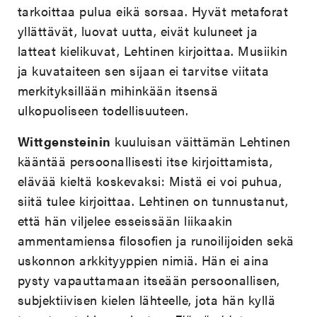
tarkoittaa pulua eikä sorsaa. Hyvät metaforat
yllättävät, luovat uutta, eivät kuluneet ja
latteat kielikuvat, Lehtinen kirjoittaa. Musiikin
ja kuvataiteen sen sijaan ei tarvitse viitata
merkityksillään mihinkään itsensä
ulkopuoliseen todellisuuteen.
Wittgensteinin
kuuluisan väittämän Lehtinen
kääntää persoonallisesti itse kirjoittamista,
elävää kieltä koskevaksi: Mistä ei voi puhua,
siitä tulee kirjoittaa. Lehtinen on tunnustanut,
että hän viljelee esseissään liikaakin
ammentamiensa filosofien ja runoilijoiden sekä
uskonnon arkkityyppien nimiä. Hän ei aina
pysty vapauttamaan itseään persoonallisen,
subjektiivisen kielen lähteelle, jota hän kyllä