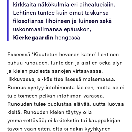
kirkkaita näkökulmia eri aihealueisiin.
Lehtinen tuntee kuin omat taskunsa
filosofiansa lihoineen ja luineen sekä
uskonmaailmansa epäuskon,
Kierkegaardin
hengessä.
Esseessä ’Kidutetun hevosen katse’ Lehtinen
puhuu runouden, tunteiden ja aistien sekä älyn
ja kielen puolesta sanojen virtaavassa,
liikkuvassa, ei-käsitteellisessä maisemassa.
Runous syntyy intohimosta kieleen, mutta se ei
tule toimeen pelkän intohimon varassa.
Runouden tulee puolustaa elävää, uutta luovaa
kieltä. Runouden kielen täytyy olla
ymmärrettävää; ei lakitekstin tai kauppakirjan
tavoin vaan siten, että siinäkin kyyhkynen