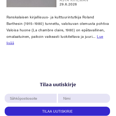
29.6.2026
Ranskalaisen kirjallisuus- ja kulttuurintutkija Roland
Barthesin (1915–1980) tunnettu, valokuvan olemusta pohtiva
Valoisa huone (La chambre claire, 1980) on epätavallinen,
omalaatuinen, paikoin vaikeasti luokiteltava ja juuri…
Lue
lisää
Tilaa uutiskirje
TILAA UUTISKIRJE