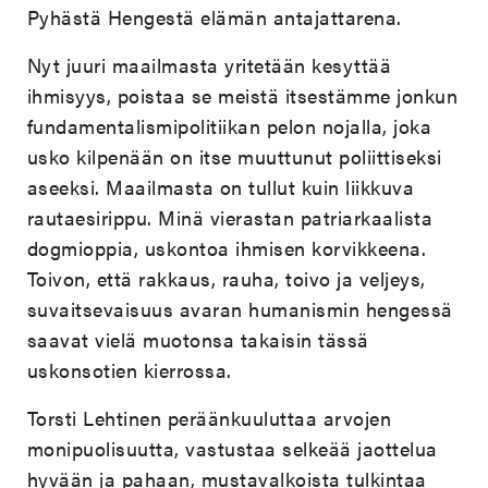
Pyhästä Hengestä elämän antajattarena.
Nyt juuri maailmasta yritetään kesyttää
ihmisyys, poistaa se meistä itsestämme jonkun
fundamentalismipolitiikan pelon nojalla, joka
usko kilpenään on itse muuttunut poliittiseksi
aseeksi. Maailmasta on tullut kuin liikkuva
rautaesirippu. Minä vierastan patriarkaalista
dogmioppia, uskontoa ihmisen korvikkeena.
Toivon, että rakkaus, rauha, toivo ja veljeys,
suvaitsevaisuus avaran humanismin hengessä
saavat vielä muotonsa takaisin tässä
uskonsotien kierrossa.
Torsti Lehtinen peräänkuuluttaa arvojen
monipuolisuutta, vastustaa selkeää jaottelua
hyvään ja pahaan, mustavalkoista tulkintaa