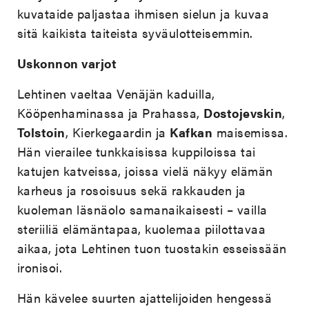
kuvataide paljastaa ihmisen sielun ja kuvaa
sitä kaikista taiteista syväulotteisemmin.
Uskonnon varjot
Lehtinen vaeltaa Venäjän kaduilla,
Kööpenhaminassa ja Prahassa,
Dostojevskin
,
Tolstoin
, Kierkegaardin ja
Kafkan
maisemissa.
Hän vierailee tunkkaisissa kuppiloissa tai
katujen katveissa, joissa vielä näkyy elämän
karheus ja rosoisuus sekä rakkauden ja
kuoleman läsnäolo samanaikaisesti – vailla
steriiliä elämäntapaa, kuolemaa piilottavaa
aikaa, jota Lehtinen tuon tuostakin esseissään
ironisoi.
Hän kävelee suurten ajattelijoiden hengessä