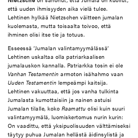
että uuden ihmisyyden aika vielä tulee.
Lehtinen hylkää Nietzschen väitteen jumalan
kuolemasta, mutta toisaalta toivoo, että
ihminen olisi itse tie ja totuus.
Esseessä ’Jumalan valintamyymälässä’
Lehtinen uskaltaa olla patriarkaalisen
jumalauskon kannalla. Patriarkka tosin ei ole
Vanhan Testamentin
armoton isähahmo vaan
Uuden Testamentin
lempeämpi kaitsija.
Lehtinen vakuuttaa, että jos vanha tulkinta
Jumalasta kumottaisiin ja nainen astuisi
Jumalan tilalle, koko
Raamattu
olisi kuin suuri
valintamyymälä, luomiskertomus nurin kurin:
On vaadittu, että yksipuolisuuden välttämiseksi
täytyy puhua Jumalan hellästä äidinsylistä ja