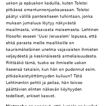
uskon ja epäuskon kaduilla, kuten Tolstoi
pitkässä omantunnonjuoksussaan. Tolstoi
päätyi välillä panteistiseen tulkintaan, jonka
mukaan jumaluus löytyy näkyvästä
maailmasta, virtaavasta maisemasta. Lehtinen
filosofoi esseen ’Uusi Jerusalem’ lopussa, että
ehkä parasta meille maallikoille on
kaurismäkeläinen unelma vajavaisten ihmisten
veljeydestä ja keskinäisestä armeliaisuudesta.
Riittääkö tämä, tuoko se ihmiselle uskon
itseensä takaisin, kun hän on pudonnut esim.
pitkäaikaistyöttömyyden kuiluun? Tätä
Lehtinenkin pohtii ja peilaa, hän toivoo
päättävien elinten näkevän köyhyyden
todelliset, arkiset kasvot.
Nietzsche
on sanonut, että Jumala on kuollut,