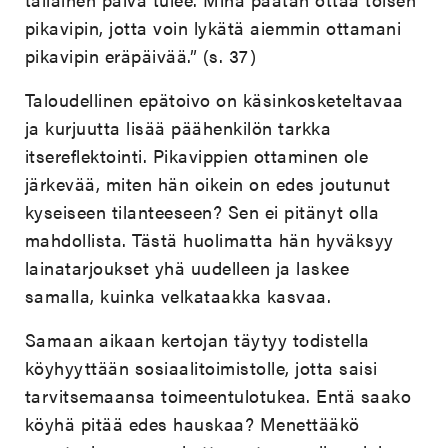
pikavipin, jotta voin lykätä aiemmin ottamani
pikavipin eräpäivää.” (s. 37)
Taloudellinen epätoivo on käsinkosketeltavaa
ja kurjuutta lisää päähenkilön tarkka
itsereflektointi. Pikavippien ottaminen ole
järkevää, miten hän oikein on edes joutunut
kyseiseen tilanteeseen? Sen ei pitänyt olla
mahdollista. Tästä huolimatta hän hyväksyy
lainatarjoukset yhä uudelleen ja laskee
samalla, kuinka velkataakka kasvaa.
Samaan aikaan kertojan täytyy todistella
köyhyyttään sosiaalitoimistolle, jotta saisi
tarvitsemaansa toimeentulotukea. Entä saako
köyhä pitää edes hauskaa? Menettääkö