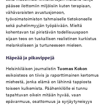
pääsee ilottomiin miljöisiin kuten terapiaan,
vähävaraisten avustusjonoon,
työvoimatoimiston tahmaiselle tietokoneelle
sekä puhelinmyyjän työpäivään. Mieltä
kohentavan tai piristävän todellisuuspaon
sijaan teos on tuskallisen realistinen kurkistus
melankoliseen ja turtuneeseen mieleen.
Häpeää ja pikavippejä
Helsinkiläisen journalistin
Tuomas Kokon
esikoisteos on tiivis ja raporttimainen kertomus
miehestä, jonka elämä on lähinnä tappiosta
toiseen kulkemista. Päähenkilölle ei tunnu
tapahtuvan oikein mitään hyvää, vaan
epävarmuus, osattomuus ja syrjäytyneisyys