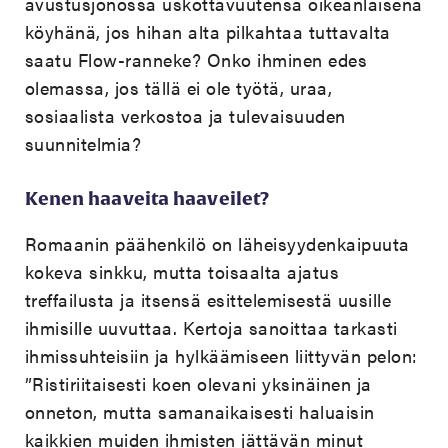
avustusjonossa uskottavuutensa oikeanlaisena
köyhänä, jos hihan alta pilkahtaa tuttavalta
saatu Flow-ranneke? Onko ihminen edes
olemassa, jos tällä ei ole työtä, uraa,
sosiaalista verkostoa ja tulevaisuuden
suunnitelmia?
Kenen haaveita haaveilet?
Romaanin päähenkilö on läheisyydenkaipuuta
kokeva sinkku, mutta toisaalta ajatus
treffailusta ja itsensä esittelemisestä uusille
ihmisille uuvuttaa. Kertoja sanoittaa tarkasti
ihmissuhteisiin ja hylkäämiseen liittyvän pelon:
”Ristiriitaisesti koen olevani yksinäinen ja
onneton, mutta samanaikaisesti haluaisin
kaikkien muiden ihmisten jättävän minut