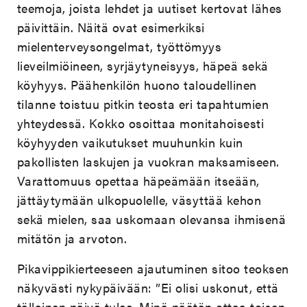
teemoja, joista lehdet ja uutiset kertovat lähes
päivittäin. Näitä ovat esimerkiksi
mielenterveysongelmat, työttömyys
lieveilmiöineen, syrjäytyneisyys, häpeä sekä
köyhyys. Päähenkilön huono taloudellinen
tilanne toistuu pitkin teosta eri tapahtumien
yhteydessä. Kokko osoittaa monitahoisesti
köyhyyden vaikutukset muuhunkin kuin
pakollisten laskujen ja vuokran maksamiseen.
Varattomuus opettaa häpeämään itseään,
jättäytymään ulkopuolelle, väsyttää kehon
sekä mielen, saa uskomaan olevansa ihmisenä
mitätön ja arvoton.
Pikavippikierteeseen ajautuminen sitoo teoksen
näkyvästi nykypäivään: ”Ei olisi uskonut, että
tällainen päivä tulee. Minä päätän ottaa toisen