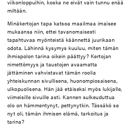
viikonloppuihin, koska ne eivät vain tunnu enää
miltään.
Minäkertojan tapa katsoa maailmaa imaisee
mukaansa niin, ettei tavanomaisesti
tapahtuvaa myönteistä käännettä juurikaan
odota. Lähinnä kysymys kuuluu, miten tämän
ihmispolon tarina oikein päättyy? Kertojan
nimettömyys ja taustojen avaamatta
jättäminen vahvistavat tämän roolia
yhteiskunnan sivullisena, huonompiosaisena,
ulkopuolisena. Hän jää etäiseksi myös lukijalle,
viimeisille sivuille asti. Kannen sulkeuduttua
olo on hämmentynyt, pettynytkin. Tässäkö se
nyt oli, tämän ihmisen elämä, tarkoitus ja
tarina?