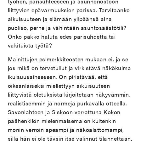
työhön, parisuhteeseen ja asunnonostoon
liittyvien epävarmuuksien parissa. Tarvitaanko
aikuisuuteen ja elämään ylipäänsä aina
puoliso, perhe ja vähintään asuntosäästötili?
Onko pakko haluta edes parisuhdetta tai
vakituista työtä?
Mainittujen esimerkkiteosten mukaan ei, ja se
jos mikä on tervetullut ja virkistävä näkökulma
ikuisuusaiheeseen. On piristävää, että
oikeanlaiseksi miellettyyn aikuisuuteen
liittyvistä oletuksista kirjoitetaan näkyvämmin,
realistisemmin ja normeja purkavalla otteella.
Savonlahteen ja Siskoon verrattuna Kokon
päähenkilön mielenmaisema on kuitenkin
monin verroin apeampi ja näköalattomampi,
sillä hän ei ole täysin itse valinnut tilannettaan.