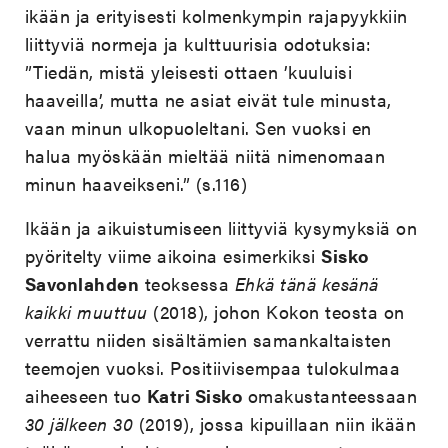
ikään ja erityisesti kolmenkympin rajapyykkiin
liittyviä normeja ja kulttuurisia odotuksia:
”Tiedän, mistä yleisesti ottaen ’kuuluisi
haaveilla’, mutta ne asiat eivät tule minusta,
vaan minun ulkopuoleltani. Sen vuoksi en
halua myöskään mieltää niitä nimenomaan
minun haaveikseni.” (s.116)
Ikään ja aikuistumiseen liittyviä kysymyksiä on
pyöritelty viime aikoina esimerkiksi
Sisko
Savonlahden
teoksessa
Ehkä tänä kesänä
kaikki muuttuu
(2018), johon Kokon teosta on
verrattu niiden sisältämien samankaltaisten
teemojen vuoksi. Positiivisempaa tulokulmaa
aiheeseen tuo
Katri Sisko
omakustanteessaan
30 jälkeen 30
(2019), jossa kipuillaan niin ikään