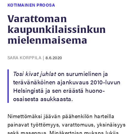
KOTIMAINEN PROOSA
Varattoman
kaupunkilaissinkun
mielenmaisema
SARA KORPPILA
|
8.6.2020
Tosi kivat juhlat
on surumielinen ja
terävänäköinen ajankuvaus 2010-luvun
Helsingistä ja sen eräästä huono-
osaisesta asukkaasta.
Nimettömäksi jäävän päähenkilön harteilla
painavat työttömyys, varattomuus, yksinäisyys
sekä masennus. Minäkertojan mukana lukija