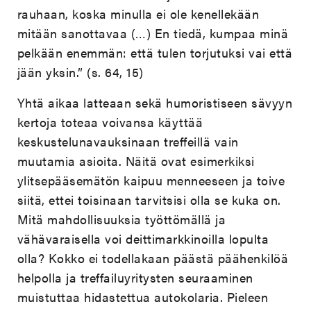
rauhaan, koska minulla ei ole kenellekään
mitään sanottavaa (…) En tiedä, kumpaa minä
pelkään enemmän: että tulen torjutuksi vai että
jään yksin.” (s. 64, 15)
Yhtä aikaa latteaan sekä humoristiseen sävyyn
kertoja toteaa voivansa käyttää
keskustelunavauksinaan treffeillä vain
muutamia asioita. Näitä ovat esimerkiksi
ylitsepääsemätön kaipuu menneeseen ja toive
siitä, ettei toisinaan tarvitsisi olla se kuka on.
Mitä mahdollisuuksia työttömällä ja
vähävaraisella voi deittimarkkinoilla lopulta
olla? Kokko ei todellakaan päästä päähenkilöä
helpolla ja treffailuyritysten seuraaminen
muistuttaa hidastettua autokolaria. Pieleen