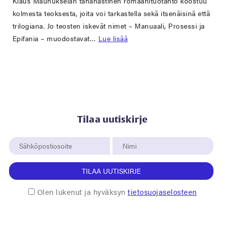
Klaus Maunukselan tähänastinen romaanituotanto koostuu
kolmesta teoksesta, joita voi tarkastella sekä itsenäisinä että
trilogiana. Jo teosten iskevät nimet – Manuaali, Prosessi ja
Epifania – muodostavat…
Lue lisää
Tilaa uutiskirje
TILAA UUTISKIRJE
Olen lukenut ja hyväksyn
tietosuojaselosteen