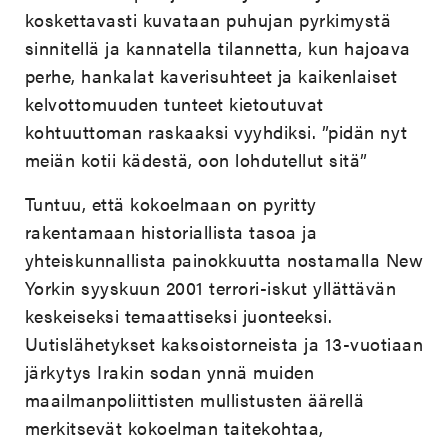
koskettavasti kuvataan puhujan pyrkimystä
sinnitellä ja kannatella tilannetta, kun hajoava
perhe, hankalat kaverisuhteet ja kaikenlaiset
kelvottomuuden tunteet kietoutuvat
kohtuuttoman raskaaksi vyyhdiksi. ”pidän nyt
meiän kotii kädestä, oon lohdutellut sitä”
Tuntuu, että kokoelmaan on pyritty
rakentamaan historiallista tasoa ja
yhteiskunnallista painokkuutta nostamalla New
Yorkin syyskuun 2001 terrori-iskut yllättävän
keskeiseksi temaattiseksi juonteeksi.
Uutislähetykset kaksoistorneista ja 13-vuotiaan
järkytys Irakin sodan ynnä muiden
maailmanpoliittisten mullistusten äärellä
merkitsevät kokoelman taitekohtaa,