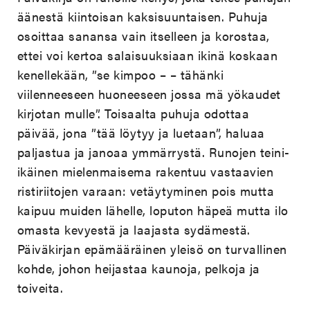
äänestä kiintoisan kaksisuuntaisen. Puhuja
osoittaa sanansa vain itselleen ja korostaa,
ettei voi kertoa salaisuuksiaan ikinä koskaan
kenellekään, ”se kimpoo – – tähänki
viilenneeseen huoneeseen jossa mä yökaudet
kirjotan mulle”. Toisaalta puhuja odottaa
päivää, jona ”tää löytyy ja luetaan”, haluaa
paljastua ja janoaa ymmärrystä. Runojen teini-
ikäinen mielenmaisema rakentuu vastaavien
ristiriitojen varaan: vetäytyminen pois mutta
kaipuu muiden lähelle, loputon häpeä mutta ilo
omasta kevyestä ja laajasta sydämestä.
Päiväkirjan epämääräinen yleisö on turvallinen
kohde, johon heijastaa kaunoja, pelkoja ja
toiveita.