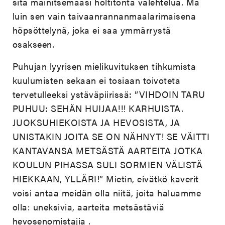
sitä mainitsemaasi holtitonta valehtelua. Mä
luin sen vain taivaanrannanmaalarimaisena
höpsöttelynä, joka ei saa ymmärrystä
osakseen.
Puhujan lyyrisen mielikuvituksen tihkumista
kuulumisten sekaan ei tosiaan toivoteta
tervetulleeksi ystäväpiirissä: ”VIHDOIN TARU
PUHUU: SEHÄN HUIJAA!!! KARHUISTA.
JUOKSUHIEKOISTA JA HEVOSISTA, JA
UNISTAKIN JOITA SE ON NÄHNYT! SE VÄITTI
KANTAVANSA METSÄSTÄ AARTEITA JOTKA
KOULUN PIHASSA SULI SORMIEN VÄLISTÄ
HIEKKAAN, YLLÄRI!” Mietin, eivätkö kaverit
voisi antaa meidän olla niitä, joita haluamme
olla: uneksivia, aarteita metsästäviä
hevosenomistajia .