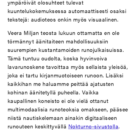
ympäröivät olosuhteet tulevat
kuuntelukokemuksessa automaattisesti osaksi
tekstejä: audioteos onkin myös visuaalinen.
Veera Miljan teosta lukuun ottamatta en ole
törmännyt äänitaiteen mahdollisuuksiin
suurempien kustantamoiden runojulkaisuissa.
Tämä tuntuu oudolta, koska hyvinvoiva
lavarunoskene tavoittaa myös sellaista yleisöä,
joka ei tartu kirjanmuotoiseen runoon. Lisäksi
kaikkihan me haluamme peittää ajatusten
kohinan äänitetyllä puheella. Vaikka
kaupallinen koneisto ei ole vielä ottanut
multimodaalisia runoteoksia omakseen, pääsee
niistä nautiskelemaan ainakin digitaaliseen
runouteen keskittyvällä
Nokturno-sivustolla
.