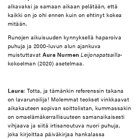
alkavaksi ja samaan aikaan pelätään, että
kaikki on jo ohi ennen kuin on ehtinyt kokea
mitään.
Runojen aikuisuuden kynnyksellä haparoiva
puhuja ja 2000-luvun alun ajankuva
muistuttavat
Aura Nurmen
Leijonapatsailla
-
kokoelman (2020) asetelmaa.
Laura
: Totta, ja tämänkin referenssin takana
on lavarunoilija! Molemmat teokset vinkkaavat
aikakauteen sopivan soittolistan, kummassakin
on omaelämäkerrallisuuteen samanaikaisesti
vihjaava ja siitä irtisanoutuva nuori puhuja,
joka kirjoittaa päiväkirjaa hankalassa