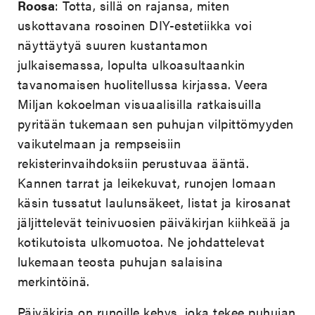
Roosa
: Totta, sillä on rajansa, miten
uskottavana rosoinen DIY-estetiikka voi
näyttäytyä suuren kustantamon
julkaisemassa, lopulta ulkoasultaankin
tavanomaisen huolitellussa kirjassa. Veera
Miljan kokoelman visuaalisilla ratkaisuilla
pyritään tukemaan sen puhujan vilpittömyyden
vaikutelmaan ja rempseisiin
rekisterinvaihdoksiin perustuvaa ääntä.
Kannen tarrat ja leikekuvat, runojen lomaan
käsin tussatut laulunsäkeet, listat ja kirosanat
jäljittelevät teinivuosien päiväkirjan kiihkeää ja
kotikutoista ulkomuotoa. Ne johdattelevat
lukemaan teosta puhujan salaisina
merkintöinä.
Päiväkirja on runoille kehys, joka tekee puhujan