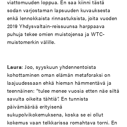
viattomuuden loppua. En saa kiinni tästä
sodan varjostaman lapsuuden kuvauksesta
enkä lennokkaista rinnastuksista, joita vuoden
2019 Yhdysvaltain-reissuunsa harppaava
puhuja tekee omien muistojensa ja WTC-
muistomerkin välille.
Laura
: Joo, syyskuun yhdennentoista
kohottaminen oman elämän metaforaksi on
laajuudessaan ehkä hieman hämmentävä ja
teennäinen: ”tulee menee vuosia etten näe siltä
savulta oikeita tähtiä”. En tunnista
päivämäärää erityisenä
sukupolvikokemuksena, koska se ei ollut
kokemus vaan telkkarissa romahtava torni. En