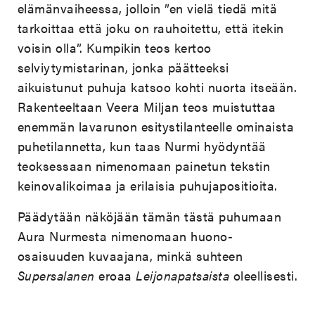
elämänvaiheessa, jolloin ”en vielä tiedä mitä
tarkoittaa että joku on rauhoitettu, että itekin
voisin olla”. Kumpikin teos kertoo
selviytymistarinan, jonka päätteeksi
aikuistunut puhuja katsoo kohti nuorta itseään.
Rakenteeltaan Veera Miljan teos muistuttaa
enemmän lavarunon esitystilanteelle ominaista
puhetilannetta, kun taas Nurmi hyödyntää
teoksessaan nimenomaan painetun tekstin
keinovalikoimaa ja erilaisia puhujapositioita.
Päädytään näköjään tämän tästä puhumaan
Aura Nurmesta nimenomaan huono-
osaisuuden kuvaajana, minkä suhteen
Supersalanen
eroaa
Leijonapatsaista
oleellisesti.