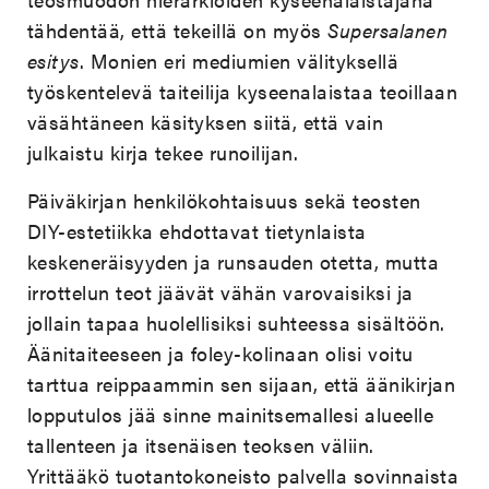
tähdentää, että tekeillä on myös
Supersalanen
esitys
. Monien eri mediumien välityksellä
työskentelevä taiteilija kyseenalaistaa teoillaan
väsähtäneen käsityksen siitä, että vain
julkaistu kirja tekee runoilijan.
Päiväkirjan henkilökohtaisuus sekä teosten
DIY-estetiikka ehdottavat tietynlaista
keskeneräisyyden ja runsauden otetta, mutta
irrottelun teot jäävät vähän varovaisiksi ja
jollain tapaa huolellisiksi suhteessa sisältöön.
Äänitaiteeseen ja foley-kolinaan olisi voitu
tarttua reippaammin sen sijaan, että äänikirjan
lopputulos jää sinne mainitsemallesi alueelle
tallenteen ja itsenäisen teoksen väliin.
Yrittääkö tuotantokoneisto palvella sovinnaista