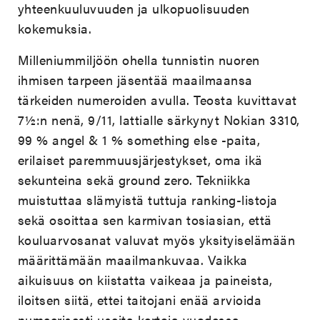
yhteenkuuluvuuden ja ulkopuolisuuden
kokemuksia.
Milleniummiljöön ohella tunnistin nuoren
ihmisen tarpeen jäsentää maailmaansa
tärkeiden numeroiden avulla. Teosta kuvittavat
7½:n nenä, 9/11, lattialle särkynyt Nokian 3310,
99 % angel & 1 % something else -paita,
erilaiset paremmuusjärjestykset, oma ikä
sekunteina sekä ground zero. Tekniikka
muistuttaa slämyistä tuttuja ranking-listoja
sekä osoittaa sen karmivan tosiasian, että
kouluarvosanat valuvat myös yksityiselämään
määrittämään maailmankuvaa. Vaikka
aikuisuus on kiistatta vaikeaa ja paineista,
iloitsen siitä, ettei taitojani enää arvioida
numeerisesti useita kertoja vuodessa.