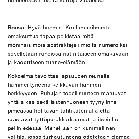
Roosa
: Hyvä huomio! Koulumaailmasta
omaksuttua tapaa pelkistää mitä
moninaisimpia abstrakteja ilmiöitä numeroiksi
sovelletaan runoissa ristiriitaiseen omakuvaan
ja kaoottiseen tunne-elämään.
Kokoelma tavoittaa lapsuuden reunalla
hämmentyneenä keikkuvan hahmon
herkkyyden. Puhujan todellisuuteen mahtuvat
yhtä aikaa sekä lastenhuoneen tyynylinna
pimeässä hohtavan tähtikaton alla että
raastavat tyttöporukkadraamat ja itseinho
peilin edessä. Meneillään on kummallinen
välitila, jossa turhautuneena odotetaan elämää