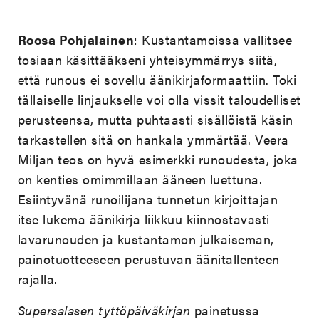
Roosa Pohjalainen
: Kustantamoissa vallitsee
tosiaan käsittääkseni yhteisymmärrys siitä,
että runous ei sovellu äänikirjaformaattiin. Toki
tällaiselle linjaukselle voi olla vissit taloudelliset
perusteensa, mutta puhtaasti sisällöistä käsin
tarkastellen sitä on hankala ymmärtää. Veera
Miljan teos on hyvä esimerkki runoudesta, joka
on kenties omimmillaan ääneen luettuna.
Esiintyvänä runoilijana tunnetun kirjoittajan
itse lukema äänikirja liikkuu kiinnostavasti
lavarunouden ja kustantamon julkaiseman,
painotuotteeseen perustuvan äänitallenteen
rajalla.
Supersalasen tyttöpäiväkirjan
painetussa