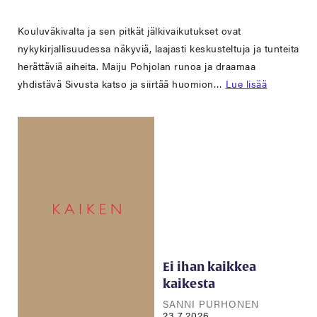
Kouluväkivalta ja sen pitkät jälkivaikutukset ovat
nykykirjallisuudessa näkyviä, laajasti keskusteltuja ja tunteita
herättäviä aiheita. Maiju Pohjolan runoa ja draamaa
yhdistävä Sivusta katso ja siirtää huomion…
Lue lisää
Ei ihan kaikkea
kaikesta
SANNI PURHONEN
23.7.2026