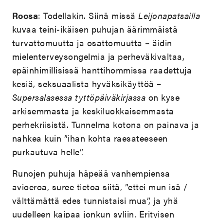
Roosa
: Todellakin. Siinä missä
Leijonapatsailla
kuvaa teini-ikäisen puhujan äärimmäistä
turvattomuutta ja osattomuutta – äidin
mielenterveysongelmia ja perheväkivaltaa,
epäinhimillisissä hanttihommissa raadettuja
kesiä, seksuaalista hyväksikäyttöä –
Supersalasessa tyttöpäiväkirjassa
on kyse
arkisemmasta ja keskiluokkaisemmasta
perhekriisistä. Tunnelma kotona on painava ja
nahkea kuin ”ihan kohta raesateeseen
purkautuva helle”.
Runojen puhuja häpeää vanhempiensa
avioeroa, suree tietoa siitä, ”ettei mun isä /
välttämättä edes tunnistaisi mua”, ja yhä
uudelleen kaipaa jonkun syliin. Erityisen