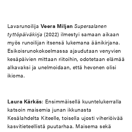
Lavarunoilija
Veera Miljan
Supersalanen
tyttöpäiväkirja
(2022) ilmestyi samaan aikaan
myös runoilijan itsensä lukemana äänikirjana.
Esikoisrunokokoelmassa ajaudutaan venyvien
kesäpäivien mittaan riitoihin, odotetaan elämää
alkavaksi ja unelmoidaan, että hevonen olisi
ikioma.
Laura Kärkäs
: Ensimmäisellä kuuntelukerralla
katsoin maisemia junan ikkunasta
Kesälahdelta Kiteelle, toisella ujosti viheriöivää
kasvitieteellistä puutarhaa. Maisema sekä