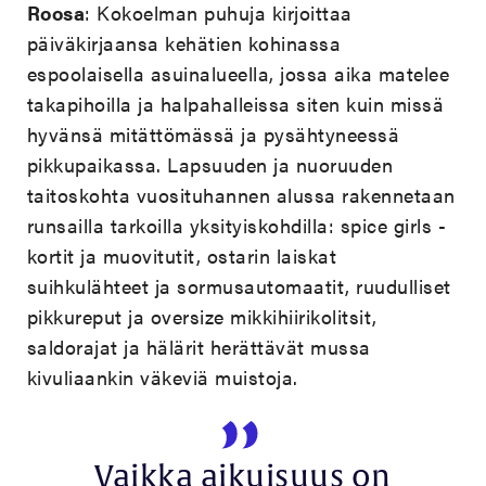
Roosa
: Kokoelman puhuja kirjoittaa
päiväkirjaansa kehätien kohinassa
espoolaisella asuinalueella, jossa aika matelee
takapihoilla ja halpahalleissa siten kuin missä
hyvänsä mitättömässä ja pysähtyneessä
pikkupaikassa. Lapsuuden ja nuoruuden
taitoskohta vuosituhannen alussa rakennetaan
runsailla tarkoilla yksityiskohdilla: spice girls -
kortit ja muovitutit, ostarin laiskat
suihkulähteet ja sormusautomaatit, ruudulliset
pikkureput ja oversize mikkihiirikolitsit,
saldorajat ja hälärit herättävät mussa
kivuliaankin väkeviä muistoja.
Vaikka aikuisuus on