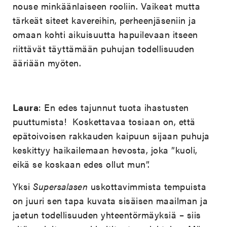
nouse minkäänlaiseen rooliin. Vaikeat mutta
tärkeät siteet kavereihin, perheenjäseniin ja
omaan kohti aikuisuutta hapuilevaan itseen
riittävät täyttämään puhujan todellisuuden
ääriään myöten.
Laura
: En edes tajunnut tuota ihastusten
puuttumista! Koskettavaa tosiaan on, että
epätoivoisen rakkauden kaipuun sijaan puhuja
keskittyy haikailemaan hevosta, joka ”kuoli,
eikä se koskaan edes ollut mun”.
Yksi
Supersalasen
uskottavimmista tempuista
on juuri sen tapa kuvata sisäisen maailman ja
jaetun todellisuuden yhteentörmäyksiä – siis