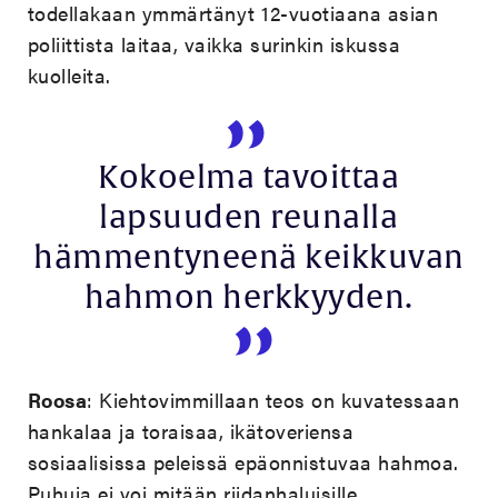
todellakaan ymmärtänyt 12-vuotiaana asian
poliittista laitaa, vaikka surinkin iskussa
kuolleita.
Kokoelma tavoittaa
lapsuuden reunalla
hämmentyneenä keikkuvan
hahmon herkkyyden.
Roosa
: Kiehtovimmillaan teos on kuvatessaan
hankalaa ja toraisaa, ikätoveriensa
sosiaalisissa peleissä epäonnistuvaa hahmoa.
Puhuja ei voi mitään riidanhaluisille