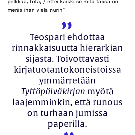
pelkkää, tota, / ettei kaikki se mitä tässä on
menis ihan vielä nurin”
Teospari ehdottaa
rinnakkaisuutta hierarkian
sijasta. Toivottavasti
kirjatuotantokoneistoissa
ymmärretään
Tyttöpäiväkirjan
myötä
laajemminkin, että runous
on turhaan jumissa
paperilla.