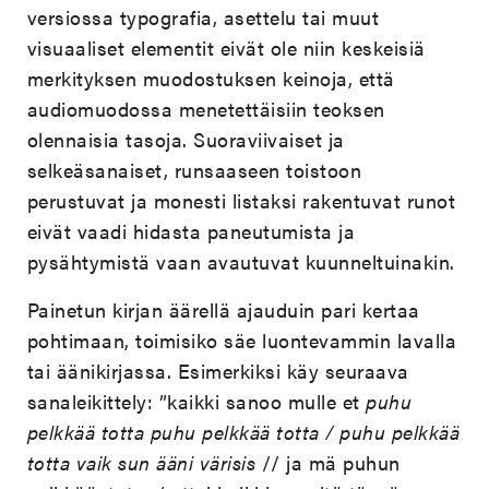
versiossa typografia, asettelu tai muut
visuaaliset elementit eivät ole niin keskeisiä
merkityksen muodostuksen keinoja, että
audiomuodossa menetettäisiin teoksen
olennaisia tasoja. Suoraviivaiset ja
selkeäsanaiset, runsaaseen toistoon
perustuvat ja monesti listaksi rakentuvat runot
eivät vaadi hidasta paneutumista ja
pysähtymistä vaan avautuvat kuunneltuinakin.
Painetun kirjan äärellä ajauduin pari kertaa
pohtimaan, toimisiko säe luontevammin lavalla
tai äänikirjassa. Esimerkiksi käy seuraava
sanaleikittely: ”kaikki sanoo mulle et
puhu
pelkkää totta puhu pelkkää totta / puhu pelkkää
totta vaik sun ääni värisis
// ja mä puhun