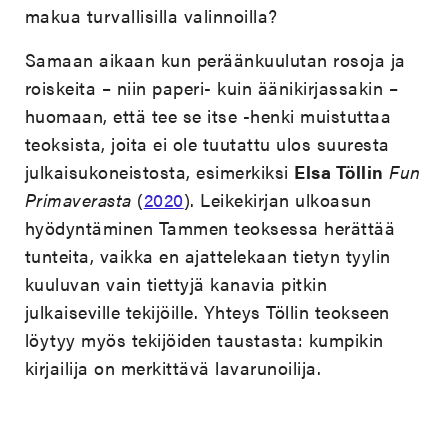
makua turvallisilla valinnoilla?
Samaan aikaan kun peräänkuulutan rosoja ja
roiskeita – niin paperi- kuin äänikirjassakin –
huomaan, että tee se itse -henki muistuttaa
teoksista, joita ei ole tuutattu ulos suuresta
julkaisukoneistosta, esimerkiksi
Elsa Töllin
Fun
Primaverasta
(
2020
). Leikekirjan ulkoasun
hyödyntäminen Tammen teoksessa herättää
tunteita, vaikka en ajattelekaan tietyn tyylin
kuuluvan vain tiettyjä kanavia pitkin
julkaiseville tekijöille. Yhteys Töllin teokseen
löytyy myös tekijöiden taustasta: kumpikin
kirjailija on merkittävä lavarunoilija.