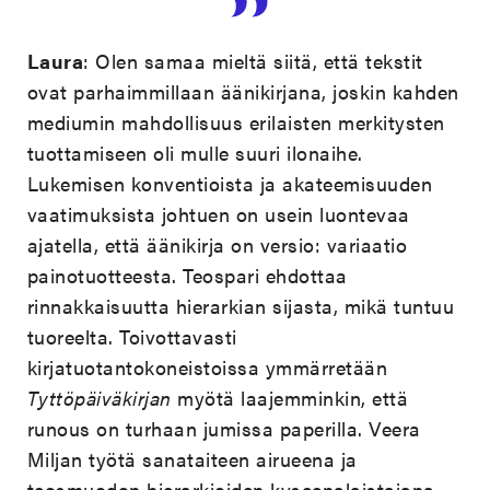
Laura
: Olen samaa mieltä siitä, että tekstit
ovat parhaimmillaan äänikirjana, joskin kahden
mediumin mahdollisuus erilaisten merkitysten
tuottamiseen oli mulle suuri ilonaihe.
Lukemisen konventioista ja akateemisuuden
vaatimuksista johtuen on usein luontevaa
ajatella, että äänikirja on versio: variaatio
painotuotteesta. Teospari ehdottaa
rinnakkaisuutta hierarkian sijasta, mikä tuntuu
tuoreelta. Toivottavasti
kirjatuotantokoneistoissa ymmärretään
Tyttöpäiväkirjan
myötä laajemminkin, että
runous on turhaan jumissa paperilla. Veera
Miljan työtä sanataiteen airueena ja
teosmuodon hierarkioiden kyseenalaistajana