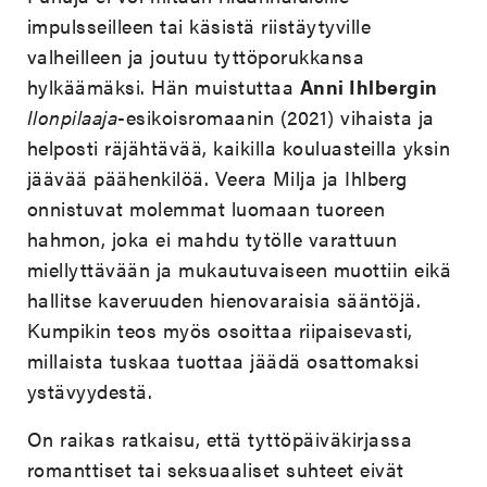
impulsseilleen tai käsistä riistäytyville
valheilleen ja joutuu tyttöporukkansa
hylkäämäksi. Hän muistuttaa
Anni Ihlbergin
Ilonpilaaja
-esikoisromaanin (2021) vihaista ja
helposti räjähtävää, kaikilla kouluasteilla yksin
jäävää päähenkilöä. Veera Milja ja Ihlberg
onnistuvat molemmat luomaan tuoreen
hahmon, joka ei mahdu tytölle varattuun
miellyttävään ja mukautuvaiseen muottiin eikä
hallitse kaveruuden hienovaraisia sääntöjä.
Kumpikin teos myös osoittaa riipaisevasti,
millaista tuskaa tuottaa jäädä osattomaksi
ystävyydestä.
On raikas ratkaisu, että tyttöpäiväkirjassa
romanttiset tai seksuaaliset suhteet eivät