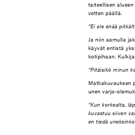
taiteellisen aluee
vetten päällä.
”Ei ole enää pitkäl
Ja niin aamulla j
käyvät entistä yks
kotipihaan. Kulkij
”Pitäisikö minun k
Matkakuvauksen p
unen varjo-olemuk
”Kun korkealta, lä
kuvastuu siiven var
en tiedä uneksinko