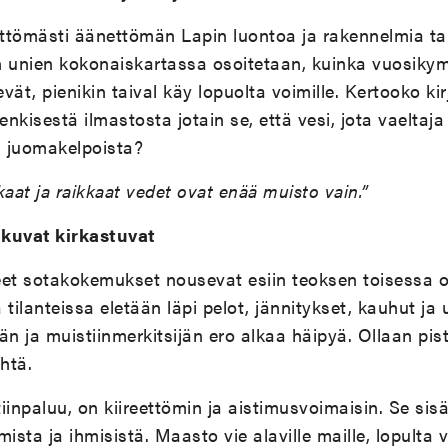
ttömästi äänettömän Lapin luontoa ja rakennelmia tar
unien kokonaiskartassa osoitetaan, kuinka vuosiky
ät, pienikin taival käy lopuolta voimille. Kertooko kir
kisestä ilmastosta jotain se, että vesi, jota vaeltaja 
ä juomakelpoista?
kaat ja raikkaat vedet ovat enää muisto vain.”
ikuvat kirkastuvat
neet sotakokemukset nousevat esiin teoksen toisessa o
a tilanteissa eletään läpi pelot, jännitykset, kauhut j
än ja muistiinmerkitsijän ero alkaa häipyä. Ollaan pist
htä.
iinpaluu, on kiireettömin ja aistimusvoimaisin. Se sis
sta ja ihmisistä. Maasto vie alaville maille, lopulta 