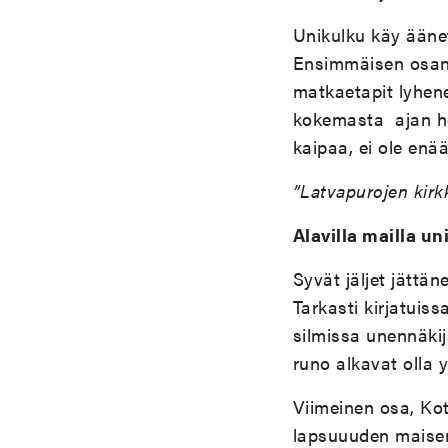
Unikulku käy ääne
Ensimmäisen osan 
matkaetapit lyhenev
kokemasta ajan hen
kaipaa, ei ole enä
”Latvapurojen kirk
Alavilla mailla un
Syvät jäljet jättä
Tarkasti kirjatuiss
silmissa unennäkij
runo alkavat olla y
Viimeinen osa, Kot
lapsuuuden maisemi