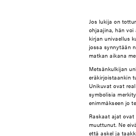
Jos lukija on tott
ohjaajina, hän voi
kirjan univaellus 
jossa synnytään n
matkan aikana mei
Metsänkulkijan un
eräkirjoistaankin 
Unikuvat ovat reali
symbolisia merkit
enimmäkseen jo teh
Raskaat ajat ovat
muuttunut. Ne eivä
että askel ja taakk