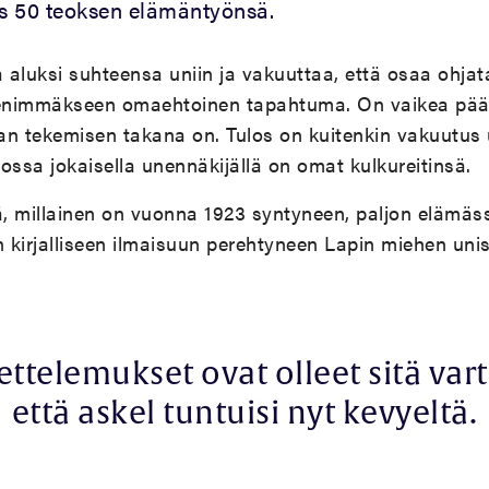
es 50 teoksen elämäntyönsä.
aluksi suhteensa uniin ja vakuuttaa, että osaa ohjat
 enimmäkseen omaehtoinen tapahtuma. On vaikea pääte
jan tekemisen takana on. Tulos on kuitenkin vakuutus
jossa jokaisella unennäkijällä on omat kulkureitinsä.
, millainen on vuonna 1923 syntyneen, paljon elämä
 kirjalliseen ilmaisuun perehtyneen Lapin miehen un
ttelemukset ovat olleet sitä var
että askel tuntuisi nyt kevyeltä.