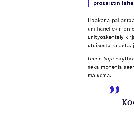
prosaistin läh
Haakana paljastaa 
uni hänellekin on
unityöskentely kir
utuisesta rajasta, 
Unien kirja
näyttää
sekä monenlaiseen
maisema.
Koe