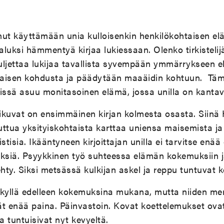
unut käyttämään unia kulloisenkin henkilökohtaisen e
 aluksi hämmentyä kirjaa lukiessaan. Olenko tirkistel
kuljettaa lukijaa tavallista syvempään ymmärrykseen 
aisen kohdusta ja päädytään maaäidin kohtuun. Täm
ssä asuu monitasoinen elämä, jossa unilla on kantav
ikuvat on ensimmäinen kirjan kolmesta osasta. Siinä 
tuttua yksityiskohtaista karttaa uniensa maisemista ja
stisia. Ikääntyneen kirjoittajan unilla ei tarvitse enää
yksiä. Psyykkinen työ suhteessa elämän kokemuksiin j
ty. Siksi metsässä kulkijan askel ja reppu tuntuvat ke
 kyllä edelleen kokemuksina mukana, mutta niiden mer
t enää paina. Päinvastoin. Kovat koettelemukset ovat 
a tuntuisivat nyt kevyeltä.