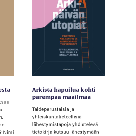
esta
Arkista hapuilua kohti
parempaa maailmaa
utsuu
Taideperustaisia ja
a
yhteiskuntatieteellisiä
n.
lähestymistapoja yhdistelevä
koo
tietokirja kutsuu lähestymään
ä? Nimi