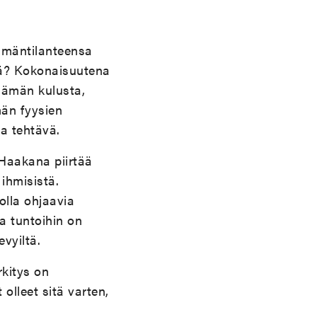
lämäntilanteensa
ijä? Kokonaisuutena
elämän kulusta,
än fyysien
a tehtävä.
Haakana piirtää
 ihmisistä.
 olla ohjaavia
a tuntoihin on
vyiltä.
kitys on
olleet sitä varten,