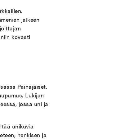
kkaillen.
mmenien jälkeen
joittajan
niin kovasti
sassa Painajaiset.
a uupumus. Lukijan
eessä, jossa uni ja
ältää unikuvia
veteen, henkisen ja