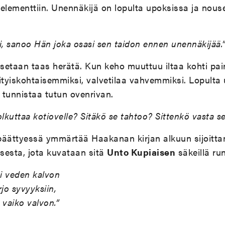
n elementtiin. Unennäkijä on lopulta upoksissa ja nou
ti, sanoo Hän joka osasi sen taidon ennen unennäkijää.
aksetaan taas herätä. Kun keho muuttuu iltaa kohti p
ityiskohtaisemmiksi, valvetilaa vahvemmiksi. Lopulta
a tunnistaa tutun ovenrivan.
olkuttaa kotiovelle? Sitäkö se tahtoo? Sittenkö vasta s
äättyessä ymmärtää Haakanan kirjan alkuun sijoitt
sesta, jota kuvataan sitä
Unto Kupiaisen
säkeillä ru
pi veden kalvon
jo syvyyksiin,
 vaiko valvon.”