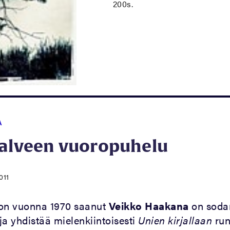
200s.
A
valveen vuoropuhelu
011
non vuonna 1970 saanut
Veikko Haakana
on soda
ja yhdistää mielenkiintoisesti
Unien kirjallaan
run