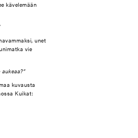
see kävelemään
”
ainavammaksi, unet
 unimatka vie
e aukeaa?”
amaa kuvausta
nossa Kuikat: