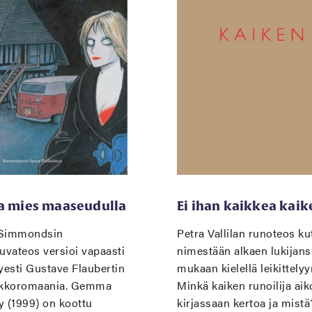
a mies maaseudulla
Ei ihan kaikkea kaik
Simmondsin
Petra Vallilan runoteos k
uvateos versioi vapaasti
nimestään alkaen lukijans
yesti Gustave Flaubertin
mukaan kielellä leikittelyy
ikkoromaania. Gemma
Minkä kaiken runoilija ai
y (1999) on koottu
kirjassaan kertoa ja mist