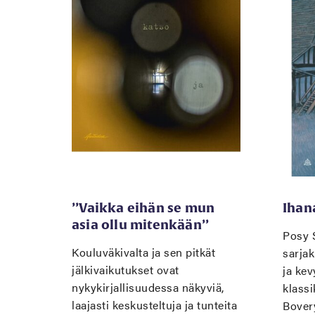
’’Vaikka eihän se mun
Ihan
asia ollu mitenkään’’
Posy 
Kouluväkivalta ja sen pitkät
sarjak
jälkivaikutukset ovat
ja kev
nykykirjallisuudessa näkyviä,
klass
laajasti keskusteltuja ja tunteita
Bover