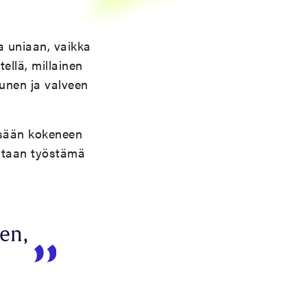
a uniaan, vaikka
llä, millainen
 unen ja valveen
ssään kokeneen
istaan työstämä
ten,