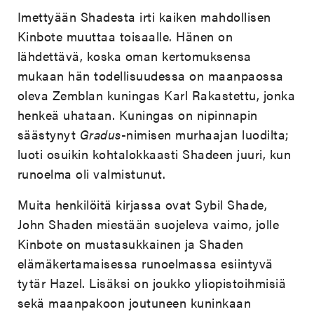
Imettyään Shadesta irti kaiken mahdollisen
Kinbote muuttaa toisaalle. Hänen on
lähdettävä, koska oman kertomuksensa
mukaan hän todellisuudessa on maanpaossa
oleva Zemblan kuningas Karl Rakastettu, jonka
henkeä uhataan. Kuningas on nipinnapin
säästynyt
Gradus
-nimisen murhaajan luodilta;
luoti osuikin kohtalokkaasti Shadeen juuri, kun
runoelma oli valmistunut.
Muita henkilöitä kirjassa ovat Sybil Shade,
John Shaden miestään suojeleva vaimo, jolle
Kinbote on mustasukkainen ja Shaden
elämäkertamaisessa runoelmassa esiintyvä
tytär Hazel. Lisäksi on joukko yliopistoihmisiä
sekä maanpakoon joutuneen kuninkaan