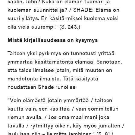
säälin, John? Kuka on elämän tuomari ja
kuoleman suunnittelija? / SHADE: Elämä on
suuri yllätys. En käsitä miksei kuolema voisi
olla vielä suurempi.” (S. 243.)
Mistä kirjallisuudessa on kysymys
Taiteen yksi pyrkimys on tunnetusti yrittää
ymmärtää käsittämätöntä elämää. Sanotaan,
että taide ilmaisee jotain, mitä muuten on
mahdotonta ilmaista. Tätä käsitystä
noudattaen Shade runoilee:
”Voin elämästä jotain ymmärtää / taiteeni
kautta vain, sen käsittää / vain sommitellun
riemun avulla. / Jos oma maailmani joka
tavulla / rytmittyy oikein, käy myös jumalten /
lauluissa niin – lie mitta jambinen.” (S. 81.)