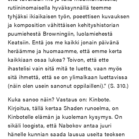
rutiininomaisella hyväksynnällä teemme
tyhjäksi ikiaikaisen työn, poeettisen kuvauksen
ja komposition vähittäisen kehityshistorian
puumiehestä Browningiin, luolamiehestä
Keatsiin. Entä jos me kaikki jonain päivänä
heräämme ja huomaamme, että emme kerta
kaikkiaan osaa lukea? Toivon, että ette
ihastelisi vain sitä mitä te luette, vaan myös
sitä ihmettä, että se on ylimalkaan luettavissa
(näin olen usein sanonut oppilailleni).” (S. 310.)
Kuka sanoo näin? Vastaus on: Kinbote.
Kirjoitus, tällä kertaa Shaden runoelma, on
Kinbotelle elämän ja kuoleman kysymys. On
sikäli loogista, että Nabokov antaa juuri
hänelle kunnian saada lausua useita teoksen