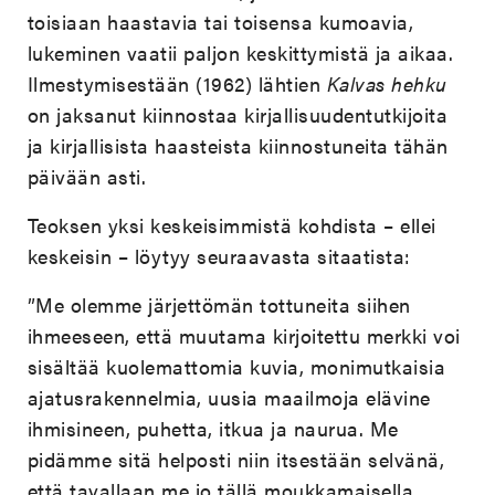
toisiaan haastavia tai toisensa kumoavia,
lukeminen vaatii paljon keskittymistä ja aikaa.
Ilmestymisestään (1962) lähtien
Kalvas hehku
on jaksanut kiinnostaa kirjallisuudentutkijoita
ja kirjallisista haasteista kiinnostuneita tähän
päivään asti.
Teoksen yksi keskeisimmistä kohdista – ellei
keskeisin – löytyy seuraavasta sitaatista:
”Me olemme järjettömän tottuneita siihen
ihmeeseen, että muutama kirjoitettu merkki voi
sisältää kuolemattomia kuvia, monimutkaisia
ajatusrakennelmia, uusia maailmoja elävine
ihmisineen, puhetta, itkua ja naurua. Me
pidämme sitä helposti niin itsestään selvänä,
että tavallaan me jo tällä moukkamaisella,