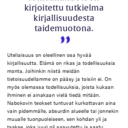
kirjoitettu tutkielma
kirjallisuudesta
taidemuotona.
Uteliaisuus on oleellinen osa hyvää
kirjallisuutta. Elämä on rikas ja todellisuuksia
monta. Joihinkin niistä meidän
tietoisuudellamme on pääsy ja toisiin ei. On
myös olemassa todellisuuksia, joista kukaan
ihminen ei ainakaan vielä tiedä mitään.
Nabokovin teokset tuntuvat kurkottavan aina
vain pidemmälle, absurdin alueelle tai jonnekin
muualle tuonpuoleiseen, sen kohdan yli ja
taakse, joka juuri oli saavutettu ja saatu