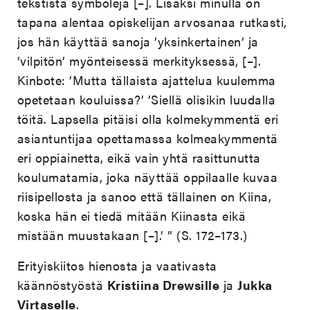
tekstistä symboleja [–]. Lisäksi minulla on
tapana alentaa opiskelijan arvosanaa rutkasti,
jos hän käyttää sanoja ’yksinkertainen’ ja
’vilpitön’ myönteisessä merkityksessä, [–].
Kinbote: ’Mutta tällaista ajattelua kuulemma
opetetaan kouluissa?’ ’Siellä olisikin luudalla
töitä. Lapsella pitäisi olla kolmekymmentä eri
asiantuntijaa opettamassa kolmeakymmentä
eri oppiainetta, eikä vain yhtä rasittunutta
koulumatamia, joka näyttää oppilaalle kuvaa
riisipellosta ja sanoo että tällainen on Kiina,
koska hän ei tiedä mitään Kiinasta eikä
mistään muustakaan [–].’ ” (S. 172–173.)
Erityiskiitos hienosta ja vaativasta
käännöstyöstä
Kristiina Drewsille
ja
Jukka
Virtaselle
.