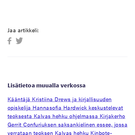
Jaa artikkeli:
Lisätietoa muualla verkossa
Kääntäjä Kristiina Drews ja kirjallisuuden
opiskelija Hannasofia Hardwick keskustelevat
teoksesta Kalvas hehku ohjelmassa Kirjakerho
Gerrit Confuriuksen saksankielinen essee, jossa
verrataan teoksen Kalvas hehku Kinbote-