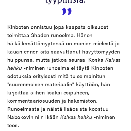
tyypillisiä.
Kinboten onnistuu jopa kaapata oikeudet
toimittaa Shaden runoelma. Hänen
häikäilemättömyytensä on monien mielestä jo
kauan ennen sitä saavuttanut hävyttömyyden
huippunsa, mutta jatkoa seuraa. Koska
Kalvas
hehku
-niminen runoelma ei täytä Kinboten
odotuksia erityisesti mitä tulee mainitun
”suurenmoisen materiaalin” käyttöön, hän
kirjoittaa siihen lisäksi esipuheen,
kommentaariosuuden ja hakemiston.
Runoelmasta ja näistä lisäosista koostuu
Nabokovin niin ikään
Kalvas hehku
-niminen
teos.