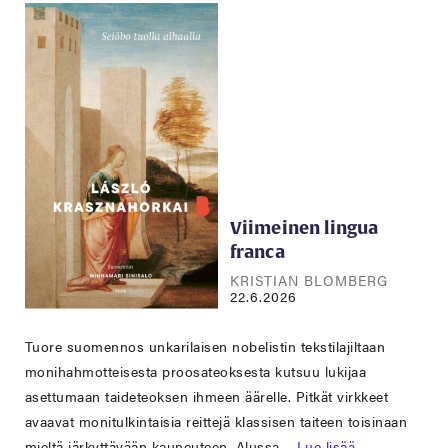
Viimeinen lingua
franca
KRISTIAN BLOMBERG
22.6.2026
Tuore suomennos unkarilaisen nobelistin tekstilajiltaan
monihahmotteisesta proosateoksesta kutsuu lukijaa
asettumaan taideteoksen ihmeen äärelle. Pitkät virkkeet
avaavat monitulkintaisia reittejä klassisen taiteen toisinaan
mieltä järkyttävään kauneuteen. Alussa…
Lue lisää