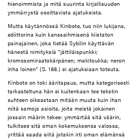
hienoimmista ja mitä suurinta kirjallisuuden
ymmärrystä osoittavista ajatuksista.
Mutta käytännössä Kinbote, tuo niin lukijana,
ediittorina kuin kanssaihmisenä kiistaton
painajainen, joka tietää Sybilin käyttävän
hänestä nimityksiä ”jättiläispunkki;
kromosomiraatokärpänen; makitoukka; neron
inha loinen” (S. 188.) ei ajatuksiaan toteuta.
Kinbote on toki ääritapaus, mutta kategorisesti
tarkasteltuna hän ei kuitenkaan tee tekstin
suhteen oikeastaan mitään muuta kuin ihan
niitä samoja asioita, joita meistä jokainen
jossain määrin tekee: ymmärtää sitä väärin,
tulkitsee sitä oman kokemuksensa valossa,
yrittää saada siitä jotakin irti oman elämänsä