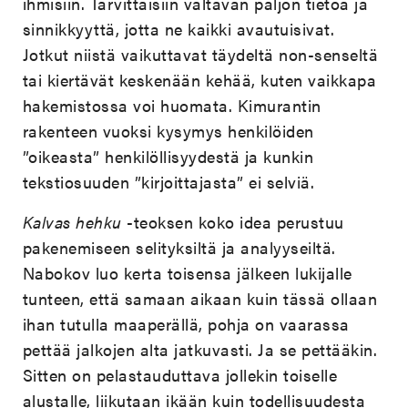
ihmisiin. Tarvittaisiin valtavan paljon tietoa ja
sinnikkyyttä, jotta ne kaikki avautuisivat.
Jotkut niistä vaikuttavat täydeltä non-senseltä
tai kiertävät keskenään kehää, kuten vaikkapa
hakemistossa voi huomata. Kimurantin
rakenteen vuoksi kysymys henkilöiden
”oikeasta” henkilöllisyydestä ja kunkin
tekstiosuuden ”kirjoittajasta” ei selviä.
Kalvas hehku
-teoksen koko idea perustuu
pakenemiseen selityksiltä ja analyyseiltä.
Nabokov luo kerta toisensa jälkeen lukijalle
tunteen, että samaan aikaan kuin tässä ollaan
ihan tutulla maaperällä, pohja on vaarassa
pettää jalkojen alta jatkuvasti. Ja se pettääkin.
Sitten on pelastauduttava jollekin toiselle
alustalle, liikutaan ikään kuin todellisuudesta