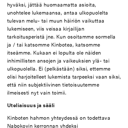
hyväksi, jättää huomaamatta asioita,
unohtelee lukemaansa, antaa ulkopuolelta
tulevan melu- tai muun häiriön vaikuttaa
lukemiseen, viis veisaa kirjailijan
tarkoitusperistä jne. Kun osoitamme sormella
ja / tai katsomme Kinbotea, katsomme
itseämme. Kukaan ei lopulta ole näiden
inhimillisten ansojen ja vaikeuksien ylä- tai
ulkopuolella. Ei (pelkästään) siksi, ettemme
olisi harjoitelleet lukemista tarpeeksi vaan siksi,
että niin subjektiivinen tietoisuutemme
ilmeisesti nyt vain toimii.
Uteliaisuus ja sääli
Kinboten hahmon yhteydessä on todettava
Nabokovin kerronnan yhdeksi