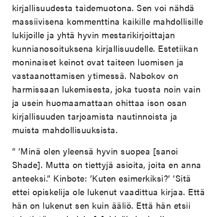
kirjallisuudesta taidemuotona. Sen voi nähdä
massiivisena kommenttina kaikille mahdollisille
lukijoille ja yhtä hyvin mestarikirjoittajan
kunnianosoituksena kirjallisuudelle. Estetiikan
moninaiset keinot ovat taiteen luomisen ja
vastaanottamisen ytimessä. Nabokov on
harmissaan lukemisesta, joka tuosta noin vain
ja usein huomaamattaan ohittaa ison osan
kirjallisuuden tarjoamista nautinnoista ja
muista mahdollisuuksista.
” ’Minä olen yleensä hyvin suopea [sanoi
Shade]. Mutta on tiettyjä asioita, joita en anna
anteeksi.” Kinbote: ’Kuten esimerkiksi?’ ’Sitä
ettei opiskelija ole lukenut vaadittua kirjaa. Että
hän on lukenut sen kuin ääliö. Että hän etsii