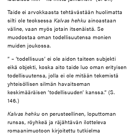
Taide ei arvokkaasta tehtävästään huolimatta
silti ole teoksessa
Kalvas hehku
ainoastaan
väline, vaan myös jotain itsenäistä. Se
muodostaa oman todellisuutensa monien
muiden joukossa.
” – ’todellisuus’ ei ole aidon taiteen subjekti
eikä objekti, koska aito taide luo oman erityisen
todellisuutensa, jolla ei ole mitään tekemistä
yhteisöllisen silmän havaitseman
keskimääräisen ’todellisuuden’ kanssa.” (S.
146.)
Kalvas hehku
on perusteellinen, loputtoman
runsas, röyhkeä ja räjähtävän ilotteleva
romaanimuotoon kirjoitettu tutkielma