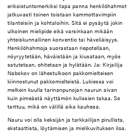
erikoistuntomerkiksi tapa panna henkilöhahmot
jatkuvasti toinen toistaan kammottavimpiin
tilanteisiin ja kohtaloihin. Sitä ei pysäytä jokin
ulkoinen mielipide eikä varsinkaan mikään
yhteiskunnallinen konventio tai häveliäisyys.
Henkilöhahmoja suorastaan riepotellaan,
nöyryytetään, häväistään ja kiusataan, myös
satutetaan, ohitetaan ja hylätään. Ja: Kirjailija
Nabokov on lähestulkoon pakkomielteisen
kiinnostunut pakkomielteistä. Lukiessa voi
melkein kuulla tarinanpunojan naurun aivan
kuin pimeästä näyttämön kulissien takaa. Se
tarttuu, mikä on välillä aika kauheaa.
Nauru voi olla keksijän ja tarkkailijan pirullista,
ekstaattista, löytämisen ja mielikuvituksen iloa.