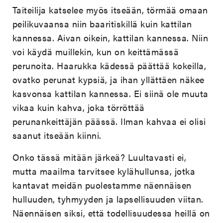
Taiteilija katselee myös itseään, törmää omaan
peilikuvaansa niin baaritiskillä kuin kattilan
kannessa. Aivan oikein, kattilan kannessa. Niin
voi käydä muillekin, kun on keittämässä
perunoita. Haarukka kädessä päättää kokeilla,
ovatko perunat kypsiä, ja ihan yllättäen näkee
kasvonsa kattilan kannessa. Ei siinä ole muuta
vikaa kuin kahva, joka törröttää
perunankeittäjän päässä. Ilman kahvaa ei olisi
saanut itseään kiinni.
Onko tässä mitään järkeä? Luultavasti ei,
mutta maailma tarvitsee kylähullunsa, jotka
kantavat meidän puolestamme näennäisen
hulluuden, tyhmyyden ja lapsellisuuden viitan.
Näennäisen siksi, että todellisuudessa heillä on