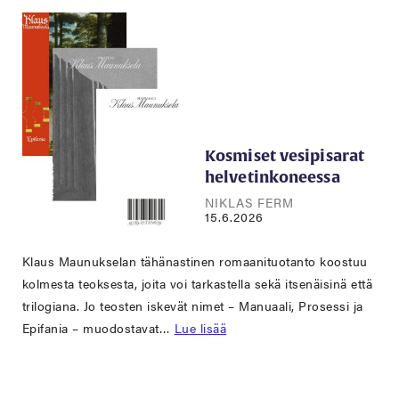
Kosmiset vesipisarat
helvetinkoneessa
NIKLAS FERM
15.6.2026
Klaus Maunukselan tähänastinen romaanituotanto koostuu
kolmesta teoksesta, joita voi tarkastella sekä itsenäisinä että
trilogiana. Jo teosten iskevät nimet – Manuaali, Prosessi ja
Epifania – muodostavat…
Lue lisää