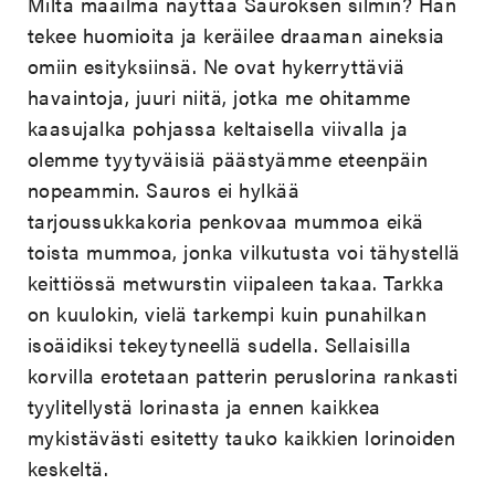
Miltä maailma näyttää Sauroksen silmin? Hän
tekee huomioita ja keräilee draaman aineksia
omiin esityksiinsä. Ne ovat hykerryttäviä
havaintoja, juuri niitä, jotka me ohitamme
kaasujalka pohjassa keltaisella viivalla ja
olemme tyytyväisiä päästyämme eteenpäin
nopeammin. Sauros ei hylkää
tarjoussukkakoria penkovaa mummoa eikä
toista mummoa, jonka vilkutusta voi tähystellä
keittiössä metwurstin viipaleen takaa. Tarkka
on kuulokin, vielä tarkempi kuin punahilkan
isoäidiksi tekeytyneellä sudella. Sellaisilla
korvilla erotetaan patterin peruslorina rankasti
tyylitellystä lorinasta ja ennen kaikkea
mykistävästi esitetty tauko kaikkien lorinoiden
keskeltä.