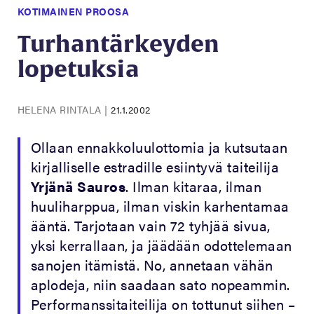
KOTIMAINEN PROOSA
Turhantärkeyden
lopetuksia
HELENA RINTALA
|
21.1.2002
Ollaan ennakkoluulottomia ja kutsutaan
kirjalliselle estradille esiintyvä taiteilija
Yrjänä Sauros
. Ilman kitaraa, ilman
huuliharppua, ilman viskin karhentamaa
ääntä. Tarjotaan vain 72 tyhjää sivua,
yksi kerrallaan, ja jäädään odottelemaan
sanojen itämistä. No, annetaan vähän
aplodeja, niin saadaan sato nopeammin.
Performanssitaiteilija on tottunut siihen –