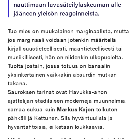
nauttimaan lavasäteilylaskeuman alle
jääneen yleisön reagoinneista.
Tuo mies on muukalainen marginaalista, mutta
jos marginaali voidaan jotenkin määritellä
kirjallisuustieteellisesti, maantieteellisesti tai
musiikillisesti, hän on niidenkin ulkopuolelta.
Tuolta jostain, jossa totuus on banaalin
yksinkertainen vaikkakin absurdin mutkan
takana.
Sauroksen tarinat ovat Havukka-ahon
ajattelijan stadilaisen moderneja muunnelmia,
samaa sukua kuin
Markus Kajon
tolkuton
pähkäilijä Kettunen. Siis hyväntuulisia ja
hyväntahtoisia, ei ketään loukkaavia.