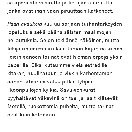
salaperäistä viisautta ja tietäjän suuruutta,
jonka ovat ihan vaan piruuttaan kätkeneet.
Pään avauksia
kuuluu sarjaan turhantärkeyden
lopetuksia sekä päänsisäisten maailmojen
heilautuksia. Se on tekijänsä näköinen, mutta
tekijä on enemmän kuin tämän kirjan näköinen.
Toisin sanoen tarinat ovat hieman orpoja yksin
paperilla. Siksi kutsumme vielä estradille
kitaran, huuliharpun ja viskin karhentaman
äänen. Steariini valuu pitkin tyhjien
likööripullojen kylkiä. Savukiehkurat
pyyhältävät väkevinä ohitse, ja lasit kilisevät.
Meteliä, ruokottomia puheita, mutta tarinat
ovat kuin kotonaan.