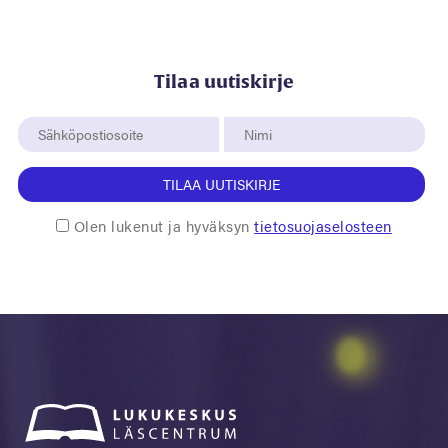
Tilaa uutiskirje
TILAA UUTISKIRJE
Olen lukenut ja hyväksyn
tietosuojaselosteen