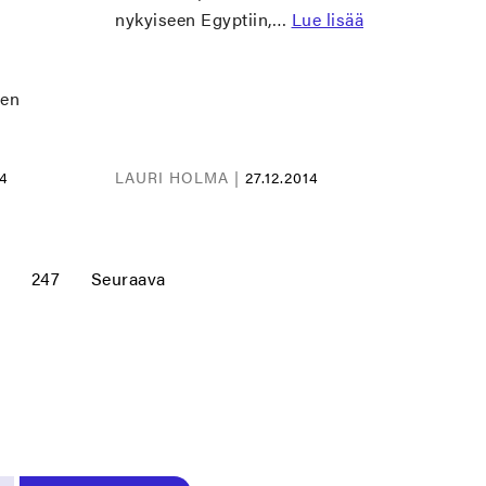
nykyiseen Egyptiin,…
Lue lisää
den
14
LAURI HOLMA |
27.12.2014
6
247
Seuraava