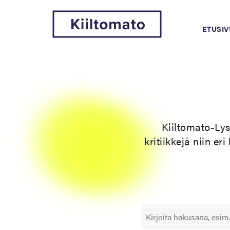
ETUSIV
Kiiltomato-Lys
kritiikkejä niin er