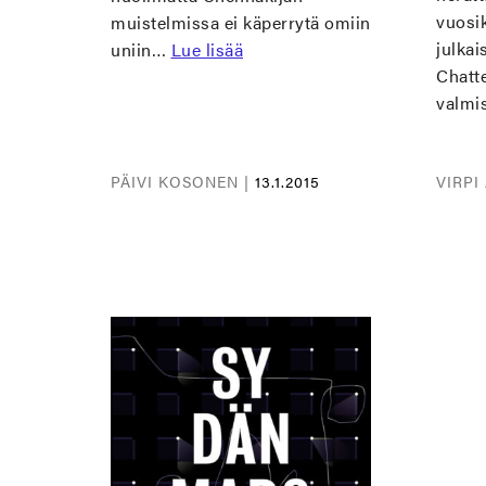
vuosi
muistelmissa ei käperrytä omiin
julkai
uniin…
Lue lisää
Chatte
valmi
PÄIVI KOSONEN |
13.1.2015
VIRPI