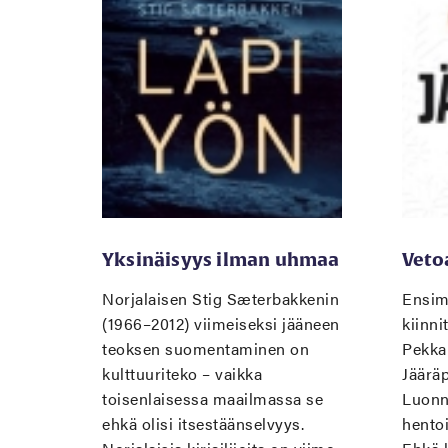
Yksinäisyys ilman uhmaa
Veto
Norjalaisen Stig Sæterbakkenin
Ensim
(1966–2012) viimeiseksi jääneen
kiinn
teoksen suomentaminen on
Pekka
kulttuuriteko – vaikka
Jääräp
toisenlaisessa maailmassa se
Luonn
ehkä olisi itsestäänselvyys.
hentoi