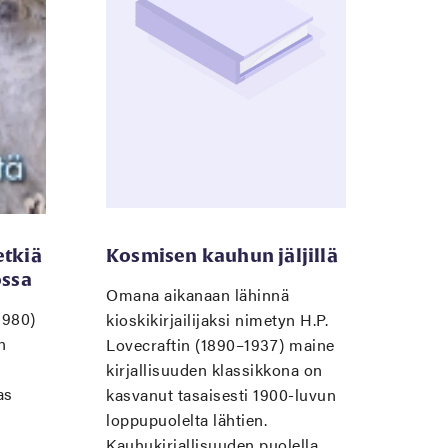
etkiä
Kosmisen kauhun jäljillä
ossa
Omana aikanaan lähinnä
1980)
kioskikirjailijaksi nimetyn H.P.
n
Lovecraftin (1890–1937) maine
kirjallisuuden klassikkona on
as
kasvanut tasaisesti 1900-luvun
loppupuolelta lähtien.
Kauhukirjallisuuden puolella