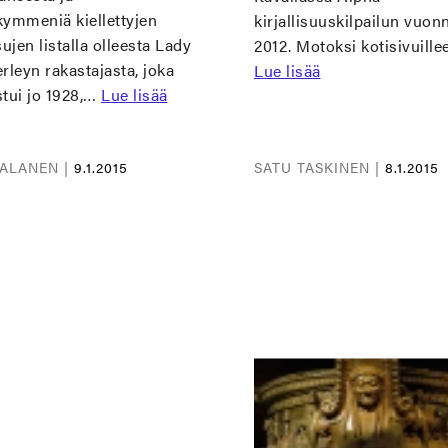
kymmeniä kiellettyjen
kirjallisuuskilpailun vuon
sujen listalla olleesta Lady
2012. Motoksi kotisivuill
rleyn rakastajasta, joka
Lue lisää
stui jo 1928,…
Lue lisää
 ALANEN |
9.1.2015
SATU TASKINEN |
8.1.2015