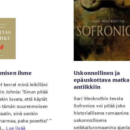
misen ihme
Uskonnollinen ja
epäuskottava matka
 kerrat minä leikilläni
antiikkiin
in Johnia: ’Sinun pitää
Sari Weckrothin teosta
akin luvata, että käytät
Sofronios voi pitää joko
n tämän suurenmoisen
historiallisena romaanina 
aalin, sinä senkin
uskonnollisena
harmaa, paha poeetta!’ ”
seikkailuromaanina ajanl
.)…
Lue lisää