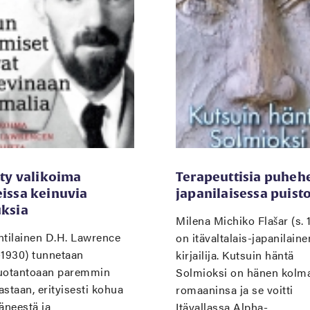
tty valikoima
Terapeuttisia puheh
eissa keinuvia
japanilaisessa puist
uksia
Milena Michiko Flašar (s. 
ntilainen D.H. Lawrence
on itävaltalais-japanilaine
-1930) tunnetaan
kirjailija. Kutsuin häntä
uotantoaan paremmin
Solmioksi on hänen kolm
staan, erityisesti kohua
romaaninsa ja se voitti
äneestä ja
Itävallassa Alpha-