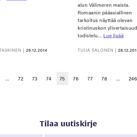
alun Välimeren maista.
Romaanin pääasiallinen
tarkoitus näyttää olevan
kristinuskon ylivertaisuu
todistelu…
Lue lisää
TASKINEN |
29.12.2014
TUIJA SALONEN |
28.12.20
…
72
73
74
75
76
77
78
…
24
Tilaa uutiskirje