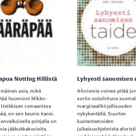
apua Notting Hillistä
Lyhyesti sanomisen 
mäinen asia, mikä
Aforismia voinee pitää jo
ittää huomioni Mikko-
sortin outolintuna suoma
 Heikkisen romaanissa
marginaalikirjallisuuden
ää, on sen kaunis kansi.
nykykentällä. Suurten
onvalkoisella pohjalla on
kustantamoiden
sia jääkukkakuvioita.
julkaisuohjelmista aforist