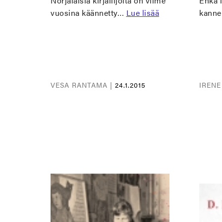
Norjalaisia kirjailijoita on viime
Ehkä l
vuosina käännetty…
Lue lisää
kann
VESA RANTAMA |
24.1.2015
IRENE