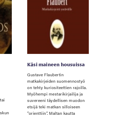
Käsi maineen housuissa
Gustave Flaubertin
matkakirjeiden suomennostyö
on tehty kuriositeettien rajoilla.
Myöhempi mestarikirjailija ja
tai
suvereeni täydellisen muodon
etsijä teki matkan silloiseen
askun
”orienttiin”, Maltan kautta