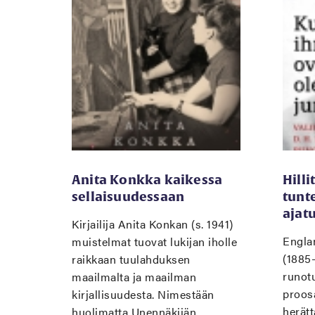
Anita Konkka kaikessa
Hilli
sellaisuudessaan
tunt
ajat
Kirjailija Anita Konkan (s. 1941)
Engla
muistelmat tuovat lukijan iholle
(1885
raikkaan tuulahduksen
runot
maailmalta ja maailman
proosa
kirjallisuudesta. Nimestään
herätt
huolimatta Unennäkijän