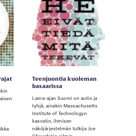
rajat
Teenjuontia kuoleman
basaarissa
nkin
Lama-ajan Suomi on autio ja
laisen
tyhjä, ainakin Massachusetts
Institute of Technologyn
kasvatin, ihmisen
näköjärjestelmän tutkija Joe
iikka
Chayefskin silmin.