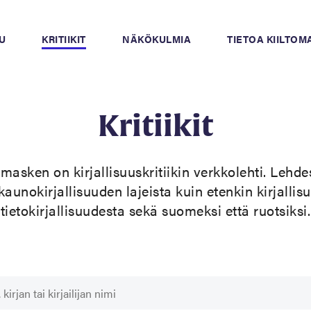
U
KRITIIKIT
NÄKÖKULMIA
TIETOA KIILTO
Kritiikit
masken on kirjallisuuskritiikin verkkolehti. Lehde
i kaunokirjallisuuden lajeista kuin etenkin kirjallis
tietokirjallisuudesta sekä suomeksi että ruotsiksi.