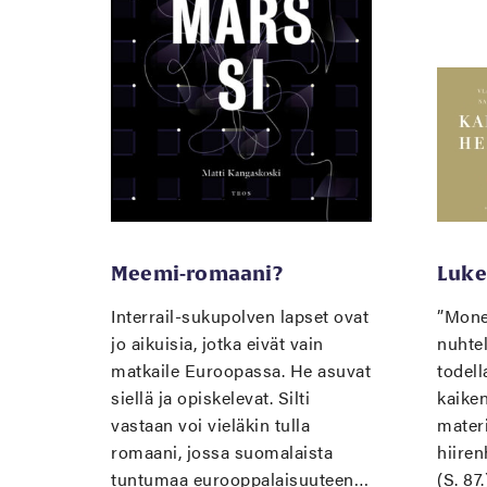
Meemi-romaani?
Luke
Interrail-sukupolven lapset ovat
”Monet
jo aikuisia, jotka eivät vain
nuhtel
matkaile Euroopassa. He asuvat
todell
siellä ja opiskelevat. Silti
kaike
vastaan voi vieläkin tulla
materi
romaani, jossa suomalaista
hiiren
tuntumaa eurooppalaisuuteen…
(S. 87