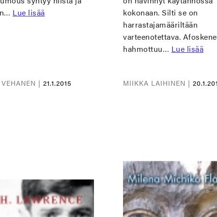
umous syntyy niistä ja
on hävinnyt käytännössä
en…
Lue lisää
kokonaan. Silti se on
harrastajamääriltään
varteenotettava. Afoskene
hahmottuu…
Lue lisää
 VEHANEN |
21.1.2015
MIIKKA LAIHINEN |
20.1.20