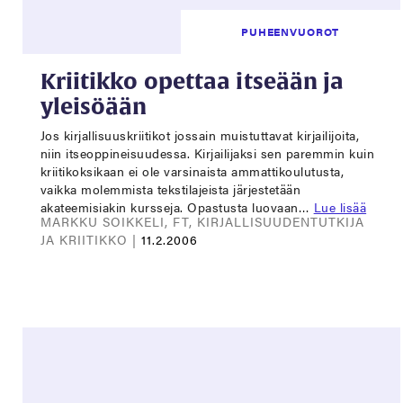
PUHEENVUOROT
Kriitikko opettaa itseään ja
yleisöään
Jos kirjallisuuskriitikot jossain muistuttavat kirjailijoita,
niin itseoppineisuudessa. Kirjailijaksi sen paremmin kuin
kriitikoksikaan ei ole varsinaista ammattikoulutusta,
vaikka molemmista tekstilajeista järjestetään
akateemisiakin kursseja. Opastusta luovaan…
Lue lisää
MARKKU SOIKKELI, FT, KIRJALLISUUDENTUTKIJA
JA KRIITIKKO |
11.2.2006