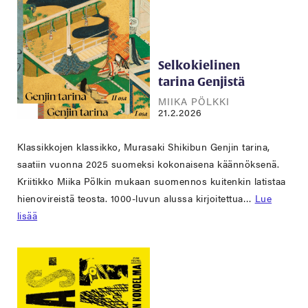
Selkokielinen
tarina Genjistä
MIIKA PÖLKKI
21.2.2026
Klassikkojen klassikko, Murasaki Shikibun Genjin tarina,
saatiin vuonna 2025 suomeksi kokonaisena käännöksenä.
Kriitikko Miika Pölkin mukaan suomennos kuitenkin latistaa
hienovireistä teosta. 1000-luvun alussa kirjoitettua…
Lue
lisää