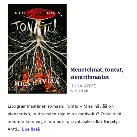
Menetelmät, tontut,
sienirihmastot
IIKKA ARVE
6.3.2026
Lipogrammaattinen romaani Tonttu – Mies häviää on
pioneerityö, mutta miten rajoite on motivoitu? Onko siitä
muuhun kuin veijarihuumoriin, ja pitäisikö olla? Kirjailija
Antti…
Lue lisää