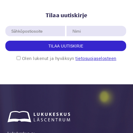
Tilaa uutiskirje
TILAA UUTISKIRJE
Olen lukenut ja hyväksyn
tietosuojaselosteen
Lukukeskus ry.