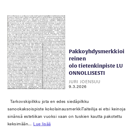
Pakkoyhdysmerkkioi
reinen
olo tietenkinpiste LU
ONNOLLISESTI
JURI JOENSUU
9.3.2026
Tarkovskipilkku jota en edes siedäpilkku
sanookaksoispiste kokolainausmerkkiTaiteilija ei etsi keinoja
sinänsä estetiikan vuoksi vaan on tuskien kautta pakotettu
keksimään…
Lue lisää